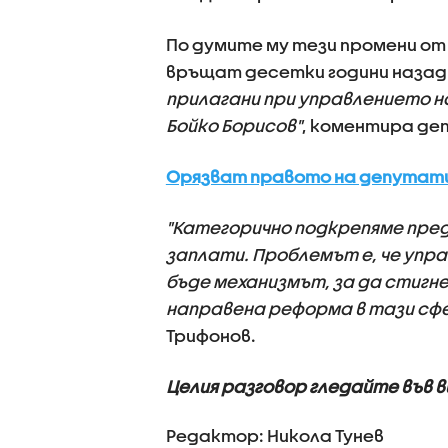
По думите му тези промени о
връщат десетки години назад
прилагани при управлението н
Бойко Борисов"
, коментира д
Орязват правото на депутати
"Категорично подкрепяме пре
заплати. Проблемът е, че упра
бъде механизмът, за да стигне
направена реформа в тази сфе
Трифонов.
Целия разговор гледайте във 
Редактор: Никола Тунев