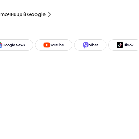
зточници в Google
Google News
Youtube
Viber
TikTok