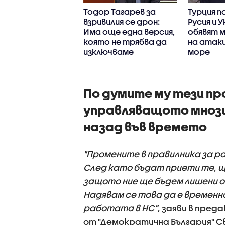
тът на САЩ
Тодор Тагарев за
Турция п
рди Тод Бланч за
взривилия се дрон:
Русия и 
ен прокурор
Има още една версия,
обявят 
която не трябва да
на атаки
изключваме
море
По думите му тези пр
управляващото мнози
назад във времето
"Промените в правилника за р
След като бъдат приети те, ще
защото ние ще бъдем лишени о
Надявам се това да е времен
работата в НС”
, заяви в пре
от "Демократична България" С