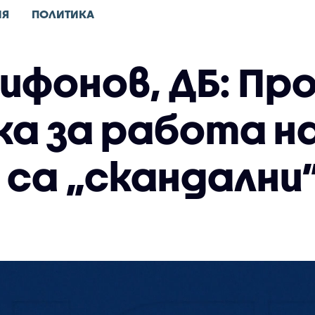
ИЯ
ПОЛИТИКА
ифонов, ДБ: Пр
ка за работа 
 са „скандални