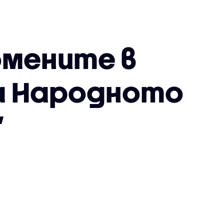
омените в
на Народното
”