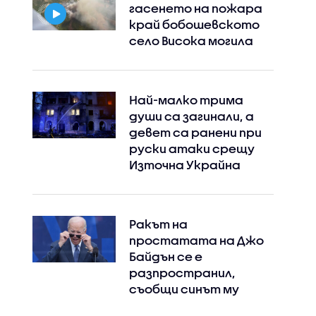
гасенето на пожара
край бобошевското
село Висока могила
Най-малко трима
души са загинали, а
девет са ранени при
руски атаки срещу
Източна Украйна
Ракът на
простатата на Джо
Байдън се е
разпространил,
съобщи синът му