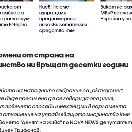
оиска от
Киев: Не сме
Викат на раз
Украйна да
изпращали
МВнР послан
мораториум
преднамерено
Украйна у на
те в Черно
никакви летателни
средства към
България
омени от страна на
нство ни връщат десетки години
абота на Народното събрание са „скандални”.
 бъде пресилено да се говори за опозиция,
т повечето способи и механизми в парламента.
но отношение на управляващото мнозинство към
даването "Денят на живо" по NOVA NEWS депутатът
вилен Трифонов.