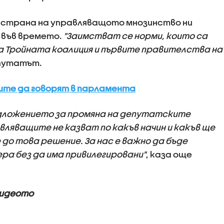
т страна на управляващото мнозинство ни
 във времето.
"Заимстват се норми, които са
а Тройната коалиция и първите правителства на
епутатът.
те да говорят в парламента
дложението за промяна на депутатските
вляващите не казват по какъв начин и какъв ще
 до това решение. За нас е важно да бъде
ра без да има привилегировани"
, каза още
видеото