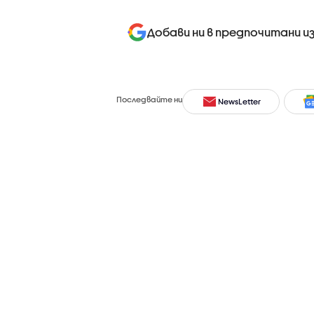
Добави ни в предпочитани и
Последвайте ни
NewsLetter