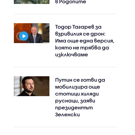
в Родопите
Тодор Тагарев за
взривилия се дрон:
Има още една версия,
която не трябва да
изключваме
Путин се готви да
мобилизира още
стотици хиляди
руснаци, заяви
президентът
Зеленски