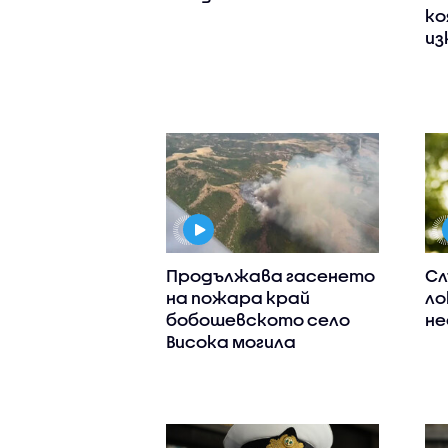
ко
из
Продължава гасенето
Сл
на пожара край
ло
бобошевското село
не
Висока могила