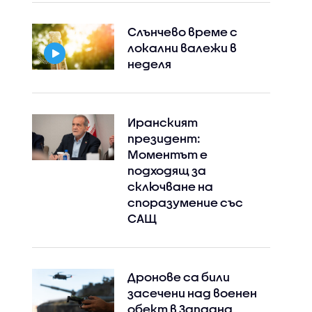
Слънчево време с
локални валежи в
неделя
Иранският
президент:
Моментът е
подходящ за
сключване на
споразумение със
САЩ
Дронове са били
засечени над военен
обект в Западна