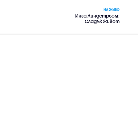
НА ЖИВО
Инга Линдстрьом:
Сладък живот