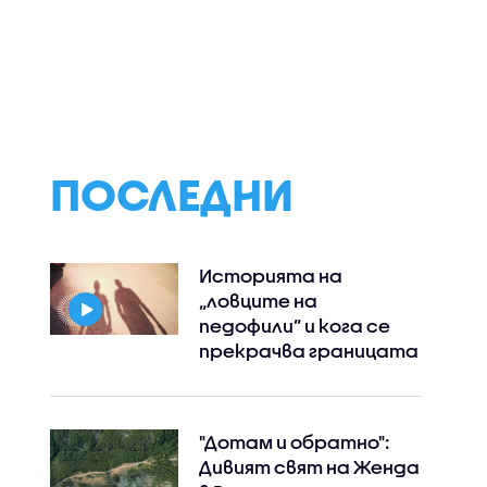
говор в
С викове „Срам!“:
Военното
ика на
Опозиционен
министерство:
с
депутат замери
Дронът вероятн
косовския премиер с
украински,
яйца (ВИДЕО)
инцидентът не 
преднамерен
ПОСЛЕДНИ
Историята на
„ловците на
педофили” и кога се
прекрачва границата
"Дотам и обратно":
Дивият свят на Женда