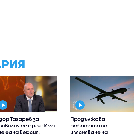
АРИЯ
дор Тагарев за
Продължава
ривилия се дрон: Има
работата по
е една версия,
изясняване на