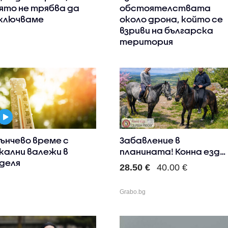
ято не трябва да
обстоятелствата
ключваме
около дрона, който се
взриви на българска
територия
ънчево време с
Забавление в
кални валежи в
планината! Конна езда
деля
в полите ..
28.50 €
40.00 €
Grabo.bg