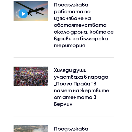
Продължава
работата по
изясняване на
обстоятелствата
около дрона, който се
взриви на българска
Instagram
Facebook
територия
Хиляди души
участваха в парада
„Прага Прайд“ в
памет на жертвите
от атентата в
Берлин
Продължава