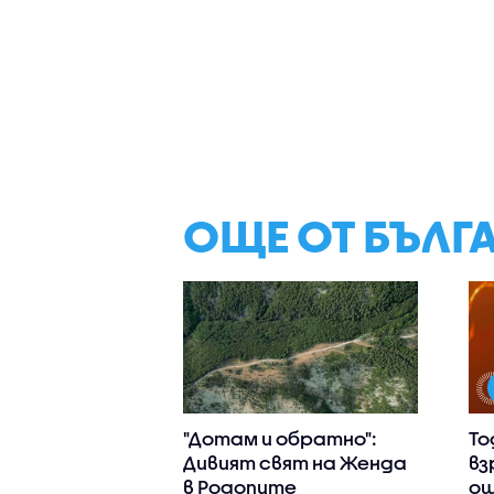
ОЩЕ ОТ БЪЛГ
"Дотам и обратно":
То
Дивият свят на Женда
вз
в Родопите
ощ