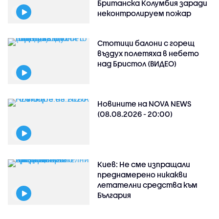
Британска Колумбия заради
неконтролируем пожар
Стотици балони с горещ
въздух полетяха в небето
над Бристол (ВИДЕО)
Новините на NOVA NEWS
(08.08.2026 - 20:00)
Киев: Не сме изпращали
преднамерено никакви
летателни средства към
България