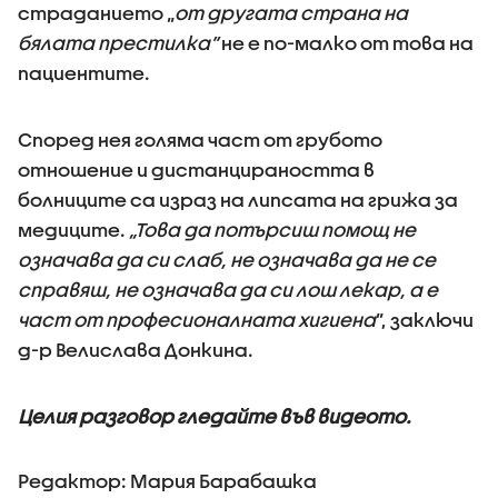
страданието „
от другата страна на
бялата престилка”
не е по-малко от това на
пациентите.
Според нея голяма част от грубото
отношение и дистанцираността в
болниците са израз на липсата на грижа за
медиците.
„Това да потърсиш помощ не
означава да си слаб, не означава да не се
справяш, не означава да си лош лекар, а е
част от професионалната хигиена
”, заключи
д-р Велислава Донкина.
Целия разговор гледайте във видеото.
Редактор: Мария Барабашка