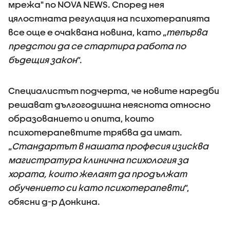
мрежа" по NOVA NEWS. Според нея
цялостната регулация на психотерапията
все още е очаквана новина, като „
тепърва
предстои да се стартира работа по
бъдещия закон
”.
Специалистът подчерта, че новите наредби
решават дългогодишна неяснота относно
образованието и опита, които
психотерапевтите трябва да имат.
„
Стандартът в нашата професия изисква
магистратура клинична психология за
хората, които желаят да продължат
обучението си като психотерапевти
”,
обясни д-р Донкина.