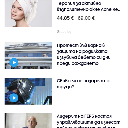
Терапия за активно
възпалително акне Acne Re..
44.85 €
69.00 €
Grabo.bg
Протест във Варна в
защита на родилката,
изгубила бебето си дни
преди раждането
Свива ли се пазарът на
труда?
Лидерът на ГЕРБ настоя
управляващите да изнесат
повече информация около