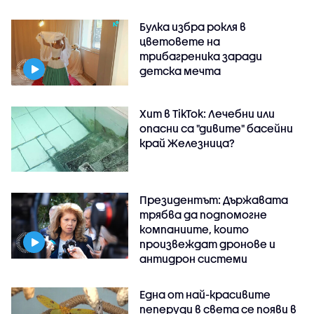
Булка избра рокля в
цветовете на
трибагреника заради
детска мечта
Хит в TikTok: Лечебни или
опасни са "дивите" басейни
край Железница?
Президентът: Държавата
трябва да подпомогне
компаниите, които
произвеждат дронове и
антидрон системи
Една от най-красивите
пеперуди в света се появи в