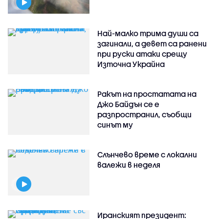
Най-малко трима души са
загинали, а девет са ранени
при руски атаки срещу
Източна Украйна
Ракът на простатата на
Джо Байдън се е
разпространил, съобщи
синът му
Слънчево време с локални
валежи в неделя
Иранският президент: