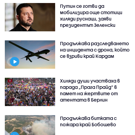
Путин се готви да
мобилизира още стотици
хиляди руснаци, заяви
президентът Зеленски
Продължава разследването
на инцидента с дрона, който
се взриви край Кардам
Хиляди души участваха в
парада „Прага Прайд“ в
памет на жертвите от
атентата в Берлин
Продължава битката с
пожара край Бобошево