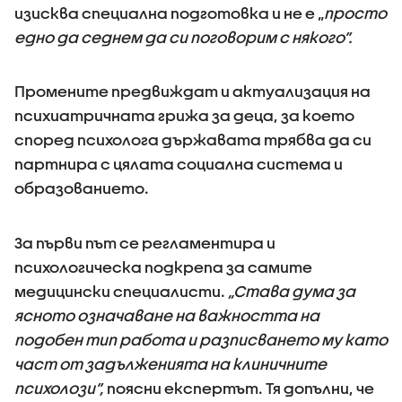
изисква специална подготовка и не е „
просто
едно да седнем да си поговорим с някого”.
Промените предвиждат и актуализация на
психиатричната грижа за деца, за което
според психолога държавата трябва да си
партнира с цялата социална система и
образованието.
За първи път се регламентира и
психологическа подкрепа за самите
медицински специалисти.
„Става дума за
ясното означаване на важността на
подобен тип работа и разписването му като
част от задълженията на клиничните
психолози”,
поясни експертът. Тя допълни, че