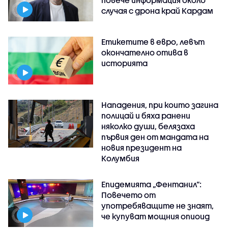
случая с дрона край Кардам
Етикетите в евро, левът
окончателно отива в
историята
Нападения, при които загина
полицай и бяха ранени
няколко души, белязаха
първия ден от мандата на
новия президент на
Колумбия
Епидемията „Фентанил”:
Повечето от
употребяващите не знаят,
че купуват мощния опиоид