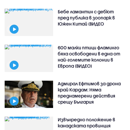
Бебе ламантин с дебют
пред публика в зоопарк в
Южен Китай (ВИДЕО
600 малки птици фламинго
бяха освободени в една от
най-големите колонии в
Европа (ВИДЕО)
Адмирал Ефтимов за дрона
край Кардам: Няма
преднамерени действия
срещу България
Извънредно положение в
канадската провинция