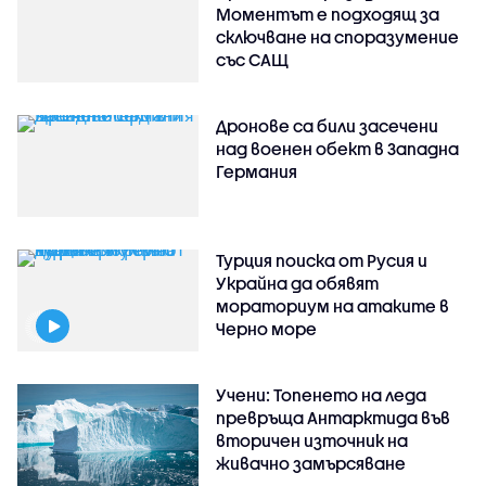
Моментът е подходящ за
сключване на споразумение
със САЩ
Дронове са били засечени
над военен обект в Западна
Германия
Турция поиска от Русия и
Украйна да обявят
мораториум на атаките в
Черно море
Учени: Топенето на леда
превръща Антарктида във
вторичен източник на
живачно замърсяване