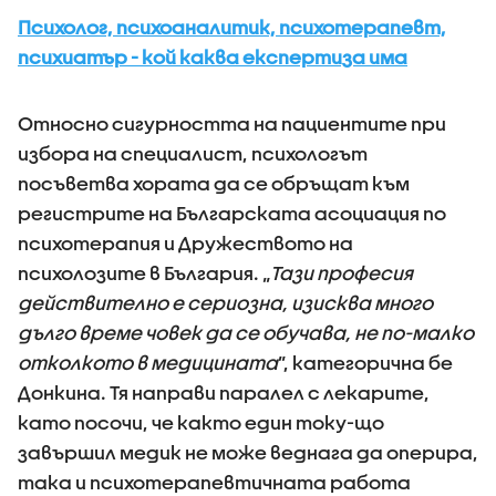
Психолог, психоаналитик, психотерапевт,
психиатър - кой каква експертиза има
Относно сигурността на пациентите при
избора на специалист, психологът
посъветва хората да се обръщат към
регистрите на Българската асоциация по
психотерапия и Дружеството на
психолозите в България. „
Тази професия
действително е сериозна, изисква много
дълго време човек да се обучава, не по-малко
отколкото в медицината
”, категорична бе
Донкина. Тя направи паралел с лекарите,
като посочи, че както един току-що
завършил медик не може веднага да оперира,
така и психотерапевтичната работа