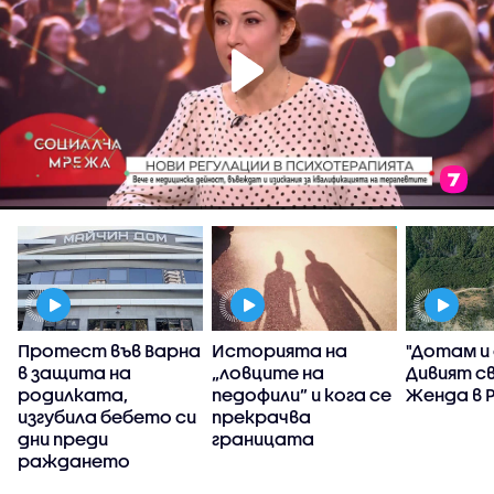
Протест във Варна
Историята на
"Дотам и
в защита на
„ловците на
Дивият с
родилката,
педофили” и кога се
Женда в 
изгубила бебето си
прекрачва
дни преди
границата
раждането