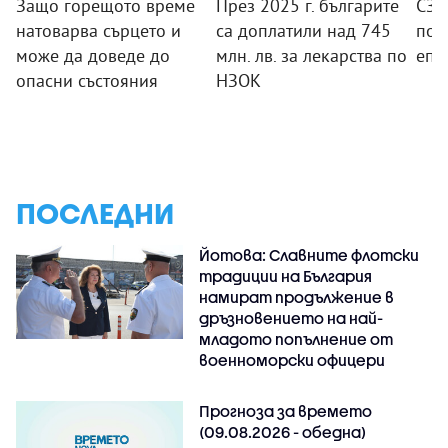
Защо горещото време
През 2025 г. българите
СЗО
натоварва сърцето и
са доплатили над 745
под
може да доведе до
млн. лв. за лекарства по
епи
опасни състояния
НЗОК
ПОСЛЕДНИ
Йотова: Славните флотски
традиции на България
намират продължение в
дръзновението на най-
младото попълнение от
военноморски офицери
Прогноза за времето
(09.08.2026 - обедна)