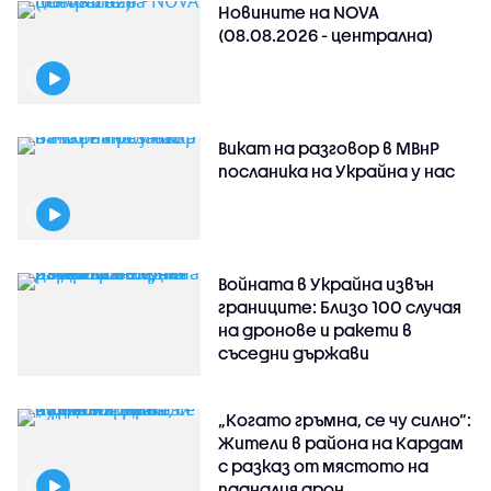
Новините на NOVA
(08.08.2026 - централна)
Викат на разговор в МВнР
посланика на Украйна у нас
Войната в Украйна извън
границите: Близо 100 случая
на дронове и ракети в
съседни държави
„Когато гръмна, се чу силно“:
Жители в района на Кардам
с разказ от мястото на
падналия дрон