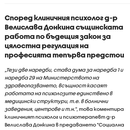
Според клиничния психолог д-р
Велислава Донкина същинската
работа по бъдещия закон за
цялостна регулация на
професията тепърва предстои
„Тези две наредби, става дума за наредба 1 и
наредба 29 на Министерството на
здравеопазването, всъщност касаят
работата на психолозите единствено в
медицински структури, т.е. в болнични
заведения, центрове и т.н.
”, това коментира
клиничният психолог и психотерапевт д-р
Велислава Донкина в предаването "Социална