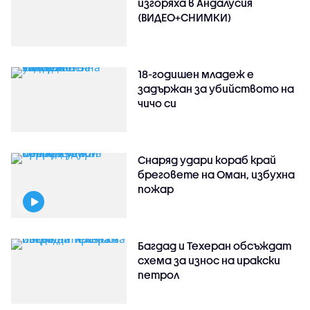
изгоряха в Андалусия
(ВИДЕО+СНИМКИ)
18-годишен младеж е
задържан за убийството на
чичо си
Снаряд удари кораб край
бреговете на Оман, избухна
пожар
Багдад и Техеран обсъждат
схема за износ на иракски
петрол