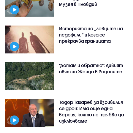
музея в Пловдив
Историята на „ловците на
педофили” и кога се
прекрачва границата
"Дотам и обратно": Дивият
свят на Женда в Родопите
Тодор Тагарев за взривилия
се дрон: Има още една
версия, която не трябва да
изключваме