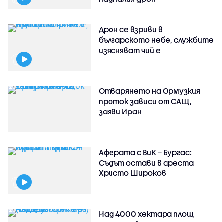
Дрон се взриви в
българското небе, службите
изясняват чий е
Отварянето на Ормузкия
проток зависи от САЩ,
заяви Иран
Аферата с ВиК – Бургас:
Съдът остави в ареста
Христо Широков
Над 4000 хектара площ