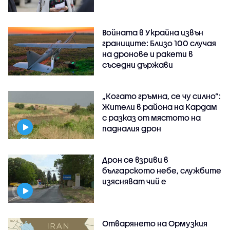
Войната в Украйна извън
границите: Близо 100 случая
на дронове и ракети в
съседни държави
„Когато гръмна, се чу силно“:
Жители в района на Кардам
с разказ от мястото на
падналия дрон
Дрон се взриви в
българското небе, службите
изясняват чий е
Отварянето на Ормузкия