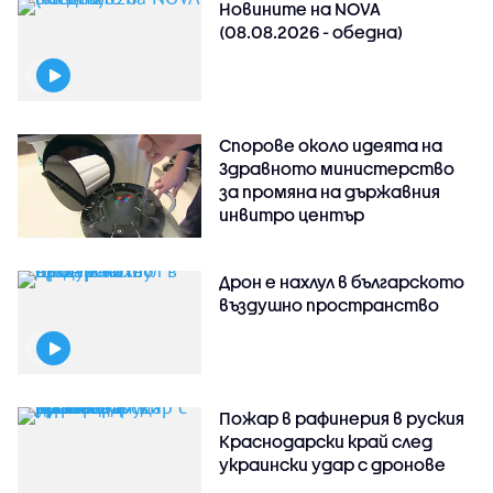
Новините на NOVA
(08.08.2026 - обедна)
Спорове около идеята на
Здравното министерство
за промяна на държавния
инвитро център
Дрон е нахлул в българското
въздушно пространство
Пожар в рафинерия в руския
Краснодарски край след
украински удар с дронове