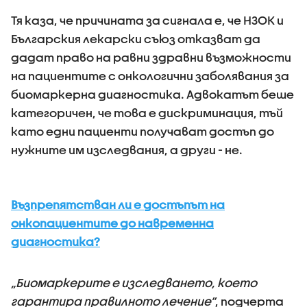
Тя каза, че причината за сигнала е, че НЗОК и
Българския лекарски съюз отказват да
дадат право на равни здравни възможности
на пациентите с онкологични заболявания за
биомаркерна диагностика. Адвокатът беше
категоричен, че това е дискриминация, тъй
като едни пациенти получават достъп до
нужните им изследвания, а други - не.
Възпрепятстван ли е достъпът на
онкопациентите до навременна
диагностика?
„Биомаркерите е изследването, което
гарантира правилното лечение”
, подчерта