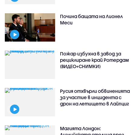
Почина бащата на Лионел
Меси
Пожар избухна в завод за
рециклиране край Ротердам
(ВИДЕО+СНИМКИ)
Русия отхвърли обвиненията
за участие в инцидента с
дрон на летището в Лайпциг
Магията Лондон:
Английската столица през