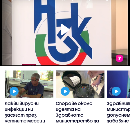
Какви вирусни
Спорове около
Здравни
инфекции ни
идеята на
министър
я
засягат през
Здравното
допуснем
летните месеци
министерство за
забавяне
промяна на
пребазир