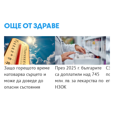
ОЩЕ ОТ ЗДРАВЕ
Защо горещото време
През 2025 г. българите
СЗО
натоварва сърцето и
са доплатили над 745
под
може да доведе до
млн. лв. за лекарства по
епи
опасни състояния
НЗОК