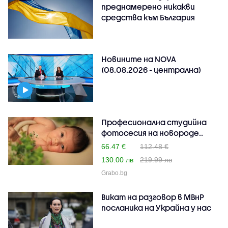
преднамерено никакви
средства към България
Новините на NOVA
(08.08.2026 - централна)
Професионална студийна
фотосесия на новороде..
66.47 €
112.48 €
130.00 лв
219.99 лв
Grabo.bg
Викат на разговор в МВнР
посланика на Украйна у нас