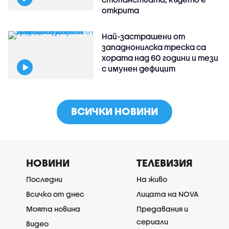
открита
Най-застрашени от
западнонилска треска са
хората над 60 години и тези
с имунен дефицит
ВСИЧКИ НОВИНИ
НОВИНИ
ТЕЛЕВИЗИЯ
Последни
На живо
Всичко от днес
Лицата на NOVA
Моята новина
Предавания и
сериали
Видео