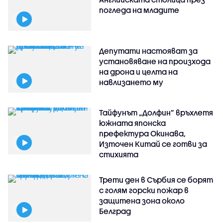
погледа на младите
Депутати настояват за
установяване на произхода
на дрона и целта на
навлизането му
Тайфунът „Долфин” връхлетя
южната японска
префектура Окинава,
Източен Китай се готви за
стихията
Трети ден в Сърбия се борят
с голям горски пожар в
защитена зона около
Белград