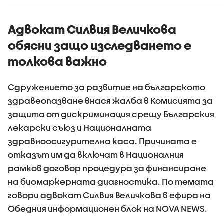
държавния инвитро
Държавн
център
психиатр
болница 
Адвокат Силвия Величкова
обясни защо изследването е
толкова важно
Сдружението за развитие на българското
здравеопазване внася жалба в Комисията за
защита от дискриминация срещу Българския
лекарски съюз и Националната
здравноосигурителна каса. Причината е
отказът им да включат в Националния
рамков договор процедура за финансиране
на биомаркерната диагностика. По темата
говори адвокат Силвия Величкова в ефира на
Обедния информационен блок на NOVA NEWS.