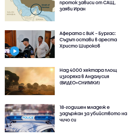
проток зависи от САЩ,
заяви Иран
Аферата с ВиК – Бургас:
Съдът остави в ареста
Христо Широков
Над 4000 хектара площ
изгоряха в Андалусия
(ВИДЕО+СНИМКИ)
18-годишен младеж е
задържан за убийството на
чичо си