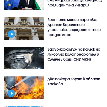
съд Андраш Бака за следващ
президент на Унгария
Военното министерство:
Дронът вероятно е
украински, инцидентът не е
преднамерен
Задържаха мъж за палеж на
луксозна кола пред хотел в
Слънчев бряг (СНИМКИ)
Два пожара горят в област
Хасково