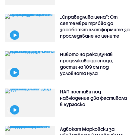
„Справедлива цена“: От
септември трябва да
заработят платформите за
проследяване на цените
Нивото на река Дунав
продължава да спада,
достигна 109 см под
условната нула
НАП постави под
наблюдение два фестивала
в Бургаско
Адвокат Марковски за