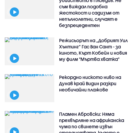
убийството в Пловдив: Не
съм виждал подобна
жестокост и садизъм от
непълнолетни, случаят е
безпрецедентен
Режисьорът на „Добрият Уил
Хънтинг“ Гас Ван Сант - за
киното, Кърт Кобейн и новия
му филм "Мъртва хватка"
Рекордно ниското ниво на
Дунав край Видин разкри
необичайни плажове
Пламен Абровски: Няма
прехвърляне на африканска
чума по свинете извън
стопанствата, където е