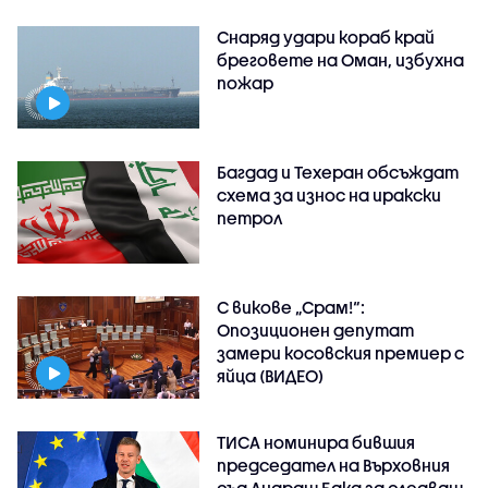
Снаряд удари кораб край
бреговете на Оман, избухна
пожар
Багдад и Техеран обсъждат
схема за износ на иракски
петрол
С викове „Срам!“:
Опозиционен депутат
замери косовския премиер с
яйца (ВИДЕО)
ТИСА номинира бившия
председател на Върховния