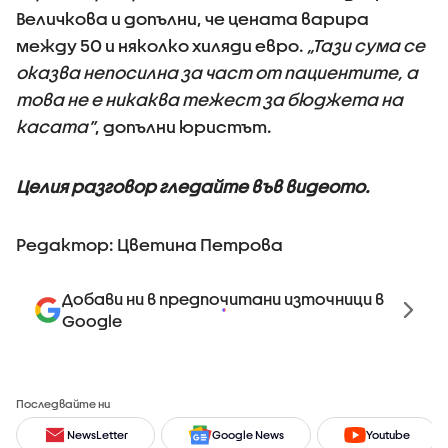
Величкова и допълни, че цената варира
между 50 и няколко хиляди евро.
„Тази сума се
оказва непосилна за част от пациентите, а
това не е никаква тежест за бюджета на
касата”
, допълни юристът.
Целия разговор гледайте във видеото.
Редактор: Цветина Петрова
Добави ни в предпочитани източници в
Google
Последвайте ни
NewsLetter
Google News
Youtube