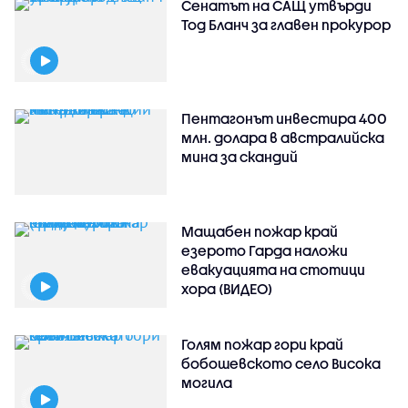
Сенатът на САЩ утвърди
Тод Бланч за главен прокурор
Пентагонът инвестира 400
млн. долара в австралийска
мина за скандий
Мащабен пожар край
езерото Гарда наложи
евакуацията на стотици
хора (ВИДЕО)
Голям пожар гори край
бобошевското село Висока
могила