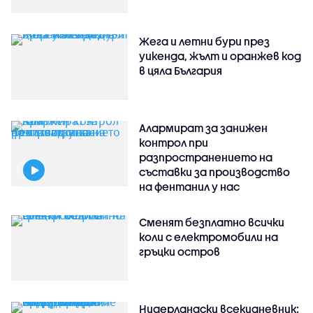
Жега и летни бури през
уикенда, жълт и оранжев код
в цяла България
Алармират за занижен
контрол при
разпространението на
съставки за производство
на фентанил у нас
Сменят безплатно всички
коли с електромобили на
гръцки остров
Нидерландски всекидневник: