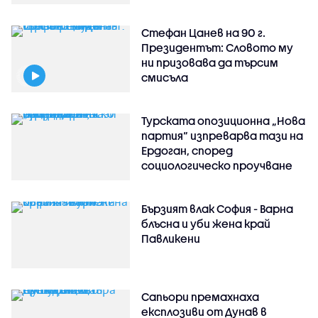
Стефан Цанев на 90 г.
Президентът: Словото му
ни призовава да търсим
смисъла
Турската опозиционна „Нова
партия“ изпреварва тази на
Ердоган, според
социологическо проучване
Бързият влак София - Варна
блъсна и уби жена край
Павликени
Сапьори премахнаха
експлозиви от Дунав в