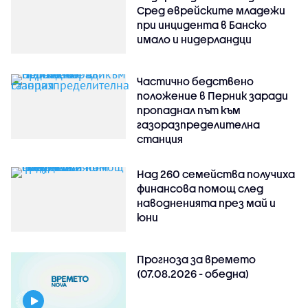
Сред еврейските младежи
при инцидента в Банско
имало и нидерландци
Частично бедствено
положение в Перник заради
пропаднал път към
газоразпределителна
станция
Над 260 семейства получиха
финансова помощ след
наводненията през май и
юни
Прогноза за времето
(07.08.2026 - обедна)