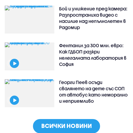
Бой и унижение пред камера:
Разпространиха видео с
насилие над непълнолетен в
Радомир
Фентанил за 300 млн. евро:
Как ГДБОП разкри
нелегалната лаборатория в
София
Георги Пеев осъди
свалянето на дете със СОП
от автобус като неморално
и неприемливо
ВСИЧКИ НОВИНИ