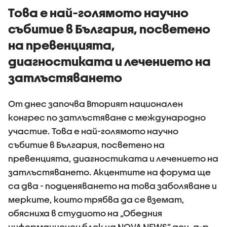
Това е най-голямото научно
събитие в България, посветено
на превенцията,
диагностиката и лечението на
затлъстяването
От днес започва Вторият национален
конгрес по затлъстяване с международно
участие. Това е най-голямото научно
събитие в България, посветено на
превенцията, диагностиката и лечението на
затлъстяването. Акцентите на форума ще
са два - подценяването на това заболяване и
мерките, които трябва да се вземат,
обясниха в студиото на „Обедния
информационен блок на NOVA NEWS” доц. д-р