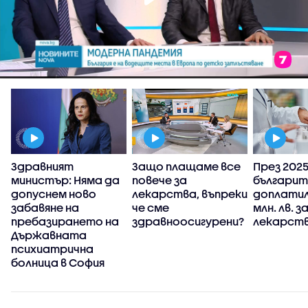
Здравният
Защо плащаме все
През 2025 
министър: Няма да
повече за
българит
у
допуснем ново
лекарства, въпреки
доплатил
забавяне на
че сме
млн. лв. з
пребазирането на
здравноосигурени?
лекарств
Държавната
психиатрична
болница в София