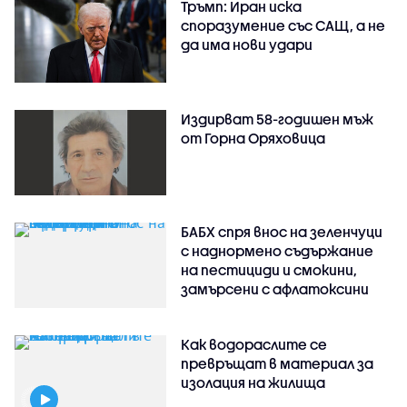
Тръмп: Иран иска
споразумение със САЩ, а не
да има нови удари
Издирват 58-годишен мъж
от Горна Оряховица
БАБХ спря внос на зеленчуци
с наднормено съдържание
на пестициди и смокини,
замърсени с афлатоксини
Как водораслите се
превръщат в материал за
изолация на жилища