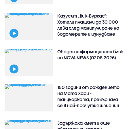
Казусът „ВиК-Бургас“:
Хотели плащали до 30 000
лева след манипулиране на
водомерите и изнудване
Обеден информационен блок
на NOVA NEWS (07.08.2026)
150 години от рождението
на Мата Хари -
танцьорката, превърнала
се в най-прочутия шпионин
Задържаха кмет и още
двама души заради