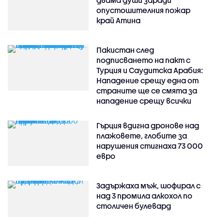
опустошителния пожар
край Атина
Пакистан след
подписването на пакт с
Турция и Саудитска Арабия:
Нападение срещу една от
страните ще се смята за
нападение срещу всички
Гърция вдигна дронове над
плажовете, глобите за
нарушения стигнаха 73 000
евро
Задържаха мъж, шофирал с
над 3 промила алкохол по
столичен булевард