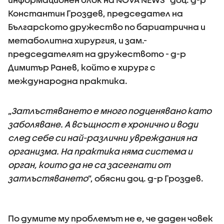
Константин Гроздев, председател на
Българското дружество по бариатрична и
метаболитна хирургия, и зам.-
председателят на дружеството - д-р
Димитър Ранев, който е хирург с
международна практика.
„
Затлъстяването е много подценявано като
заболяване. А всъщност е хронично и води
след себе си най-различни увреждания на
организма. На практика няма система и
орган, които да не са засегнати от
затлъстяването
”, обясни доц. д-р Гроздев.
По думите му проблемът не е, че даден човек