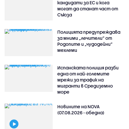
кандидати за ЕС и кога
могат да станат част от
Съюза
Полицията предупреждава
за мними „лечители“ от
Родопите и „чудодейни“
мехлеми
Испанската полиция разби
една от най-големите
мрежи за трафик на
мигранти в Средиземно
море
Новините на NOVA
(07.08.2026 - обедна)