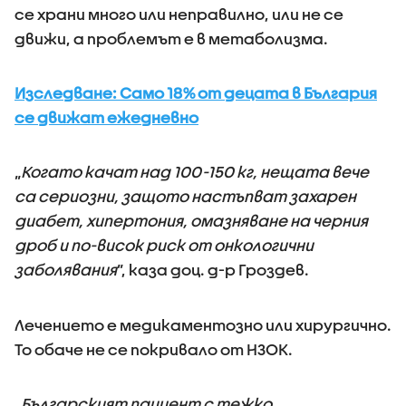
се храни много или неправилно, или не се
движи, а проблемът е в метаболизма.
Изследване: Само 18% от децата в България
се движат ежедневно
„
Когато качат над 100-150 кг, нещата вече
са сериозни, защото настъпват захарен
диабет, хипертония, омазняване на черния
дроб и по-висок риск от онкологични
заболявания
”, каза доц. д-р Гроздев.
Лечението е медикаментозно или хирургично.
То обаче не се покривало от НЗОК.
„
Българският пациент с тежко