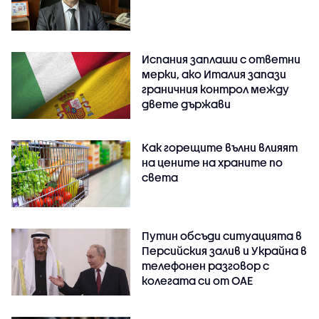
Испания заплаши с ответни
мерки, ако Италия запази
граничния контрол между
двете държави
Как горещите вълни влияят
на цените на храните по
света
Путин обсъди ситуацията в
Персийския залив и Украйна в
телефонен разговор с
колегата си от ОАЕ