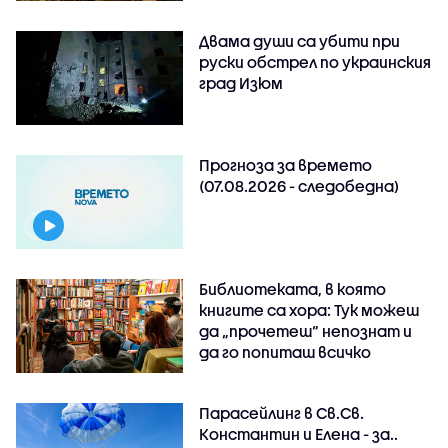
Двама души са убити при
руски обстрeл по украинския
град Изюм
Прогноза за времето
(07.08.2026 - следобедна)
Библиотеката, в която
книгите са хора: Тук можеш
да „прочетеш“ непознат и
да го попиташ всичко
Парасейлинг в Св.Св.
Константин и Елена - за..