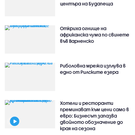
центъра на Будапеща
Откриха огнище на
африканска чума по свинете
във Варненско
Риболовна мрежа изплува в
едно от Рилските езера
Хотели и ресторанти
преминават към цени само в
евро: Бизнесът запазва
двойното обозначение до
края на сезона