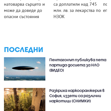
натоварва сърцето и
са доплатили над 745
под
може да доведе до
млн. лв. за лекарства по
епи
опасни състояния
НЗОК
ПОСЛЕДНИ
Пентагонът публикува пета
партида досиета за НЛО
(ВИДЕО)
Разкриха наркооранжерия в
София, иззети са различни
наркотици (СНИМКИ)