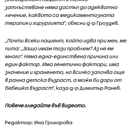
затлъстяване няма достъп до адекватно
лечение, каквото са медикаментозната
терапия и хирургията
”, обясни д-р Гроздев.
„
Почти всеки пациент, който идва при мен, ме
пита: „Защо имам този проблем? Аз не ям
много”. Няма една-единствена причина или
един фактор. Има генетични фактори, има
значение и храненето, но всичко започва още
в ранна детска възраст, а може би дори от
бебешка възраст
”, каза д-р Димитър Ранев.
Повече гледайте във видеото.
Редактор: Ина Григорова