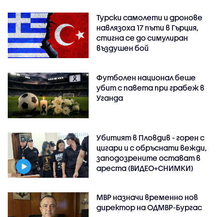
Турски самолети и дронове
навлязоха 17 пъти в Гърция,
стигна се до симулиран
въздушен бой
Футболен национал беше
убит с павета при грабеж в
Уганда
Убитият в Пловдив - горен с
цигари и с обръснати вежди,
заподозрените остават в
ареста (ВИДЕО+СНИМКИ)
МВР назначи временно нов
директор на ОДМВР-Бургас