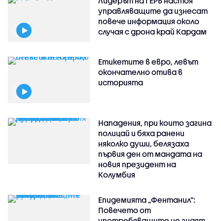
Лидерът на ГЕРБ настоя
управляващите да изнесат
повече информация около
случая с дрона край Кардам
Етикетите в евро, левът
окончателно отива в
историята
Нападения, при които загина
полицай и бяха ранени
няколко души, белязаха
първия ден от мандата на
новия президент на
Колумбия
Епидемията „Фентанил”:
Повечето от
употребяващите не знаят,