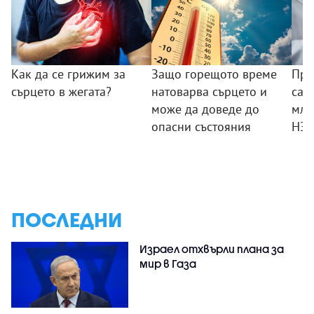
Как да се грижим за
Защо горещото време
Пре
сърцето в жегата?
натоварва сърцето и
са 
може да доведе до
млн.
опасни състояния
НЗ
ПОСЛЕДНИ
Израел отхвърли плана за
мир в Газа