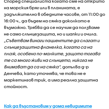
Според специалиста когато сме на открито
на морския бряг или в планината, е
задължително в обедните часове, от 11:00 до
16:00 ч., да бъдем на сянка доколкото е
възможно. Трябва да се научим да ползваме
не само слънцезащита, но и шапки и очила.
„
Съветвам винаги пациентите да слагат и
слънцезащитна фланелка, когато са на
плаж, особено по-малките, защото тогава
те са много живи на слънцето, никога не
внимават да са на сянка”
, допълва д-р
Денчева, като уточнява, че това не е
маркетингов трик, а има реална защитна
стойност.
Как да възстановим у дома невидимите