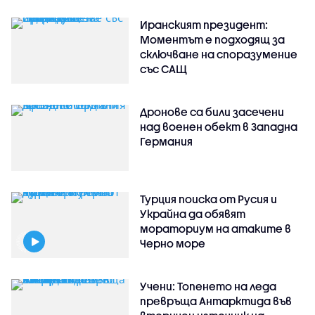
Иранският президент:
Моментът е подходящ за
сключване на споразумение
със САЩ
Дронове са били засечени
над военен обект в Западна
Германия
Турция поиска от Русия и
Украйна да обявят
мораториум на атаките в
Черно море
Учени: Топенето на леда
превръща Антарктида във