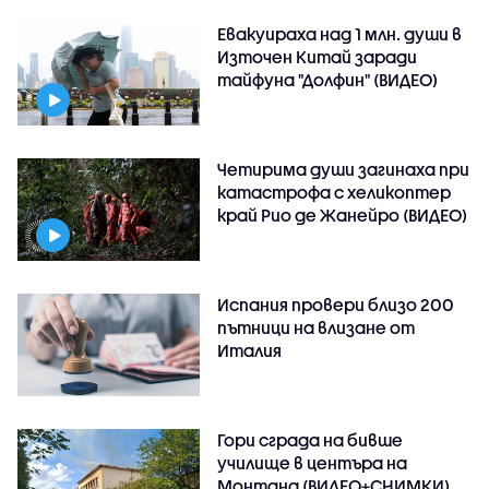
Евакуираха над 1 млн. души в
Източен Китай заради
тайфуна "Долфин" (ВИДЕО)
Четирима души загинаха при
катастрофа с хеликоптер
край Рио де Жанейро (ВИДЕО)
Испания провери близо 200
пътници на влизане от
Италия
Гори сграда на бивше
училище в центъра на
Монтана (ВИДЕО+СНИМКИ)