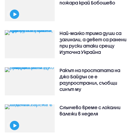
пожара край Бобошево
Най-малко трима души са
загинали, а девет са ранени
при руски атаки срещу
Източна Украйна
Ракът на простатата на
Джо Байдън се е
разпространил, съобщи
синът му
Слънчево време с локални
валежи в неделя