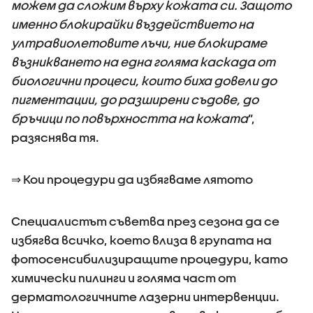
можем да сложим върху кожата си. Защото
именно блокирайки въздействието на
ултравиолетовите лъчи, ние блокираме
възникването на една голяма каскада от
биологични процеси, които биха довели до
пигментации, до разширени съдове, до
бръчици по повърхността на кожата
”,
разяснява тя.
⇒ Кои процедури да избягваме лятото
Специалистът съветва през сезона да се
избягва всичко, което влиза в групата на
фотосенсибилизиращите процедури, като
химически пилинги и голяма част от
дерматологичните лазерни интервенции.