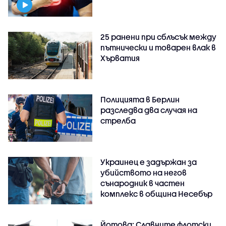
25 ранени при сблъсък между
пътнически и товарен влак в
Хърватия
Полицията в Берлин
разследва два случая на
стрелба
Украинец е задържан за
убийството на негов
сънародник в частен
комплекс в община Несебър
Йотова: Славните флотски