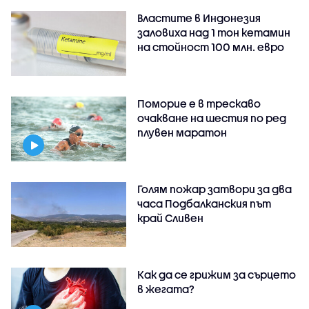
Властите в Индонезия
заловиха над 1 тон кетамин
на стойност 100 млн. евро
Поморие е в трескаво
очакване на шестия по ред
плувен маратон
Голям пожар затвори за два
часа Подбалканския път
край Сливен
Как да се грижим за сърцето
в жегата?