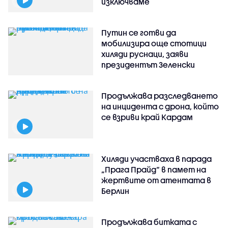
изключваме
Путин се готви да
мобилизира още стотици
хиляди руснаци, заяви
президентът Зеленски
Продължава разследването
на инцидента с дрона, който
се взриви край Кардам
Хиляди участваха в парада
„Прага Прайд“ в памет на
жертвите от атентата в
Берлин
Продължава битката с