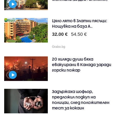
Цяло лято в Златни пясъци:
Нощувка на база A..
32.00 €
54.50 €
Grabo.bg
20 хиляди души бяха
евакуирани в Канада заради
горски пожар
Задържаха шофьор,
предложил подкуп на
полицаи, след положителен
тест за кокаин