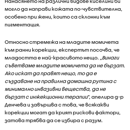
Нанасянето на различни видове киселини би
могло да направи кожата по-чувствителна,
особено при жени, които са склонни към
пигментация.
Относно стремежа на младите момичета
към ранни корекции, експертът посочва, че
младостта е най-красивото нещо.
„Винаги
съветваме младите момичета да не бързат.
Ако искат да правят нещо, то да е
създаване на правилна домашна рутина с
минимално инвазивни вещества, да не
бързат с инжекционни терапии
”, апелира д-р
Денчева и завършва с това, че всякакви
корекции могат да крият рискови фактори,
затова трябва да се избира с разум.