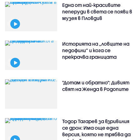
Една от най-красивите
пеперуди в света се появи в
музея в Пловдив
Историята на „ловците на
педофили” и кога се
прекрачва границата
"Дотам и обратно": Дивият
свят на Женда в Родопите
Тодор Тагарев за взривилия
се дрон: Има още една
версия, която не трябва да