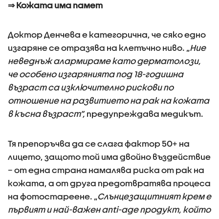
⇒ Кожата има памет
Доктор Денчева е категорична, че сяко едно
изгаряне се отразява на клетъчно ниво. „
Ние
неведнъж алармираме като дерматолози,
че особено изгарянията под 18-годишна
възраст са изключително рискови по
отношение на развитието на рак на кожата
в късна възраст”,
предупреждава медикът.
Тя препоръчва да се слага фактор 50+ на
лицето, защото той има двойно въздействие
– от една страна намалява риска от рак на
кожата, а от друга предотвратява процеса
на фотостареене. „
Слънцезащитният крем е
първият и най-важен anti-age продукт, който