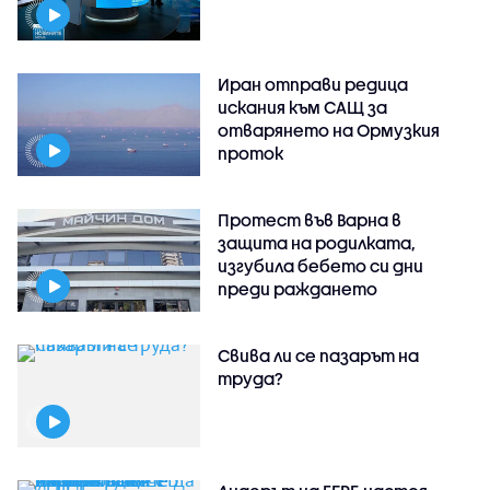
Иран отправи редица
искания към САЩ за
отварянето на Ормузкия
проток
Протест във Варна в
защита на родилката,
изгубила бебето си дни
преди раждането
Свива ли се пазарът на
труда?