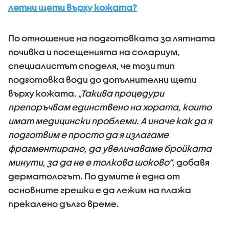
летни щети върху кожата?
По отношение на подготовката за лятната
почивка и посещенията на солариум,
специалистът споделя, че този тип
подготовка води до допълнителни щети
върху кожата.
„Такива процедури
препоръчвам единствено на хората, които
имат медицински проблеми. А иначе как да я
подготвим е просто да я излагаме
фрагментирано, да увеличаваме бройката
минути, за да не е толкова шоково”
, добавя
дерматологът. По думите ѝ една от
основните грешки е да лежим на плажа
прекалено дълго време.