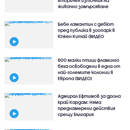
вторичен източник на
живачно замърсяване
Бебе ламантин с дебют
пред публика в зоопарк в
Южен Китай (ВИДЕО
600 малки птици фламинго
бяха освободени в една от
най-големите колонии в
Европа (ВИДЕО)
Адмирал Ефтимов за дрона
край Кардам: Няма
преднамерени действия
срещу България