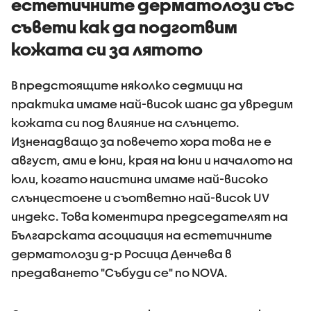
естетичните дерматолози със
съвети как да подготвим
кожата си за лятото
В предстоящите няколко седмици на
практика имаме най-висок шанс да увредим
кожата си под влияние на слънцето.
Изненадващо за повечето хора това не е
август, ами е юни, края на юни и началото на
юли, когато наистина имаме най-високо
слънцестоене и съответно най-висок UV
индекс. Това коментира председателят на
Българската асоциация на естетичните
дерматолози д-р Росица Денчева в
предаването "Събуди се" по NOVA.