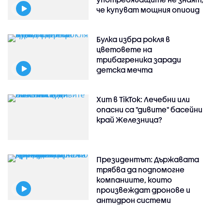
че купуват мощния опиоид
Булка избра рокля в
цветовете на
трибагреника заради
детска мечта
Хит в TikTok: Лечебни или
опасни са "дивите" басейни
край Железница?
Президентът: Държавата
трябва да подпомогне
компаниите, които
произвеждат дронове и
антидрон системи