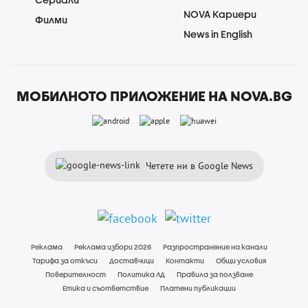
NOVA Кариери
Филми
News in English
МОБИЛНОТО ПРИЛОЖЕНИЕ НА NOVA.BG
Четете ни в Google News
Реклама
Реклама избори 2026
Разпространение на канали
Тарифа за откъси
Доставчици
Контакти
Общи условия
Поверителност
Политика ЛД
Правила за ползване
Етика и съответствие
Платени публикации