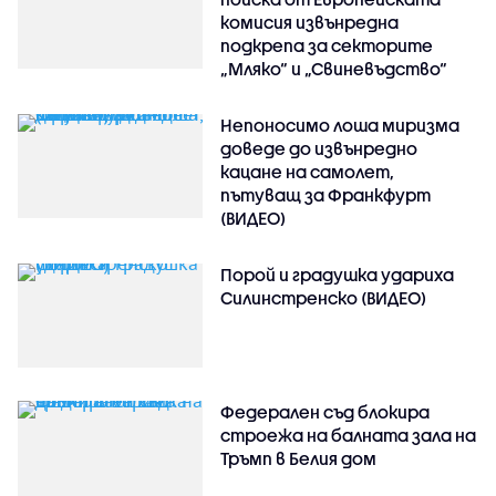
комисия извънредна
подкрепа за секторите
„Мляко“ и „Свиневъдство“
Непоносимо лоша миризма
доведе до извънредно
кацане на самолет,
пътуващ за Франкфурт
(ВИДЕО)
Порой и градушка удариха
Силинстренско (ВИДЕО)
Федерален съд блокира
строежа на балната зала на
Тръмп в Белия дом