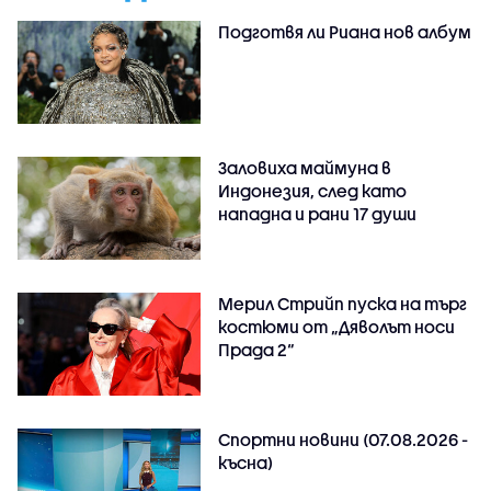
Подготвя ли Риана нов албум
Заловиха маймуна в
Индонезия, след като
нападна и рани 17 души
Мерил Стрийп пуска на търг
костюми от „Дяволът носи
Прада 2“
Спортни новини (07.08.2026 -
късна)