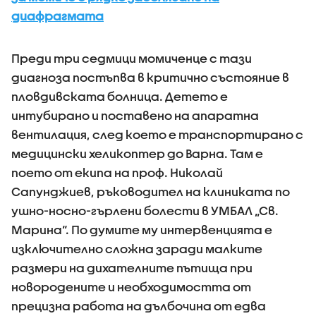
диафрагмата
Преди три седмици момиченце с тази
диагноза постъпва в критично състояние в
пловдивската болница. Детето е
интубирано и поставено на апаратна
вентилация, след което е транспортирано с
медицински хеликоптер до Варна. Там е
поето от екипа на проф. Николай
Сапунджиев, ръководител на клиниката по
ушно-носно-гърлени болести в УМБАЛ „Св.
Марина“. По думите му интервенцията е
изключително сложна заради малките
размери на дихателните пътища при
новородените и необходимостта от
прецизна работа на дълбочина от едва