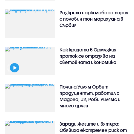
Разкриха нарколаборатория
с половин тон марихуана в
Сърбия
Как кризата в Ормузкия
проток се отразява на
световната икономика
Почина Уилям Орбит -
продуцентът, работил с
Мадона, U2, Роби Уилямс и
много други
Заради жегите и вятъра:
Обявиха екстремен риск от