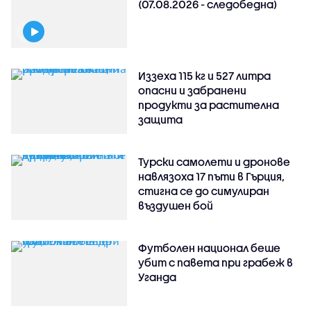
(07.08.2026 - следобедна)
Иззеха 115 кг и 527 литра
опасни и забранени
продукти за растителна
защита
Турски самолети и дронове
навлязоха 17 пъти в Гърция,
стигна се до симулиран
въздушен бой
Футболен национал беше
убит с павета при грабеж в
Уганда