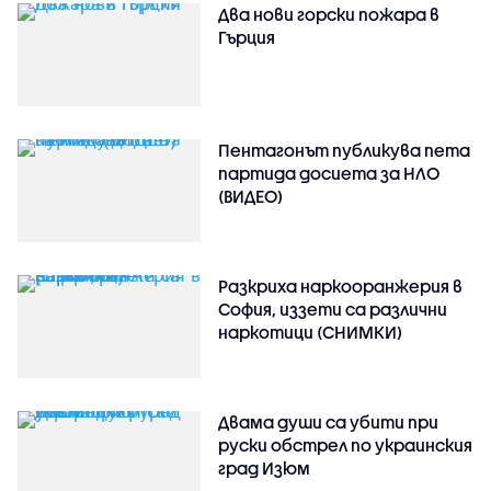
Два нови горски пожара в
Гърция
Пентагонът публикува пета
партида досиета за НЛО
(ВИДЕО)
Разкриха наркооранжерия в
София, иззети са различни
наркотици (СНИМКИ)
Двама души са убити при
руски обстрeл по украинския
град Изюм