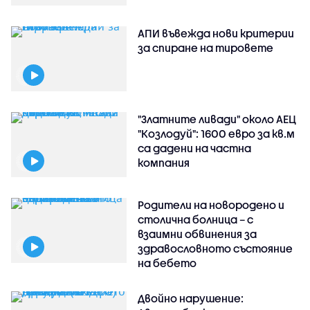
АПИ въвежда нови критерии
за спиране на тировете
"Златните ливади" около АЕЦ
"Козлодуй": 1600 евро за кв.м
са дадени на частна
компания
Родители на новородено и
столична болница – с
взаимни обвинения за
здравословното състояние
на бебето
Двойно нарушение: