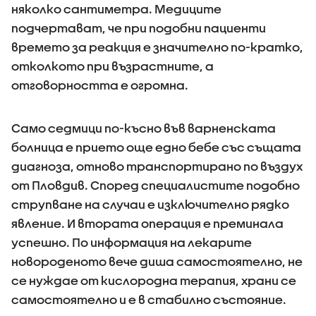
няколко сантиметра. Медиците
подчертават, че при подобни пациенти
времето за реакция е значително по-кратко,
отколкото при възрастните, а
отговорността е огромна.
Само седмици по-късно във варненската
болница е прието още едно бебе със същата
диагноза, отново транспортирано по въздух
от Пловдив. Според специалистите подобно
струпване на случаи е изключително рядко
явление. И втората операция е преминала
успешно. По информация на лекарите
новороденото вече диша самостоятелно, не
се нуждае от кислородна терапия, храни се
самостоятелно и е в стабилно състояние.