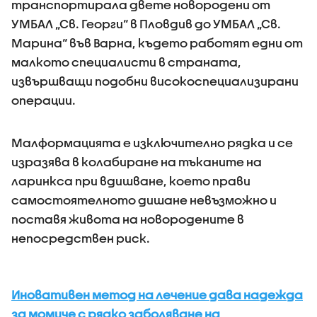
транспортирала двете новородени от
УМБАЛ „Св. Георги“ в Пловдив до УМБАЛ „Св.
Марина“ във Варна, където работят едни от
малкото специалисти в страната,
извършващи подобни високоспециализирани
операции.
Малформацията е изключително рядка и се
изразява в колабиране на тъканите на
ларинкса при вдишване, което прави
самостоятелното дишане невъзможно и
поставя живота на новородените в
непосредствен риск.
Иновативен метод на лечение дава надежда
за момиче с рядко заболяване на