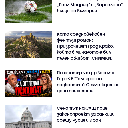
„Реал Мадрид“ и „Барселона“
близо до България
Като средновековен
фентъзи роман:
Призрачният град Крако,
който в миналото е бил
пълен с живот (СНИМКИ)
Психиатърът д-р Веселин
Герев в "Телеграфно
подкастът": Отглеждат се
деца психопати
Сенатът на САЩ прие
законопроект за санкции
срещу Русия и Иран