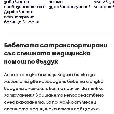
забавяне на
че сме
млн. лв. з
пребазирането на
здравноосигурени?
лекарств
Държавната
психиатрична
болница в София
Бебетата са транспортирани
със спешната медицинска
помощ по въздух
Лекари от две болници водиха битка за
живота на две новородени бебета с рядка
вродена аномалия, която причинява тежки
затруднения в дишането непосредствено
след раждането. За по-малко от месец
спешната медицинска помощ по въздух е