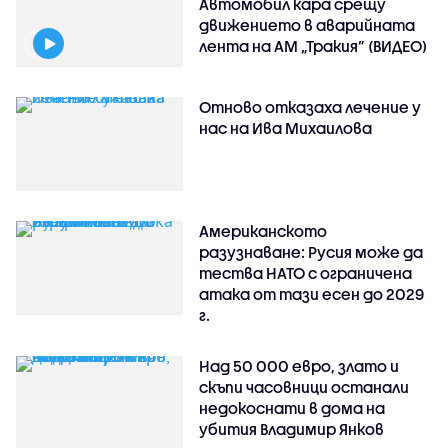
Автомобил кара срещу
движението в аварийната
лента на АМ „Тракия” (ВИДЕО)
Отново отказаха лечение у
нас на Ива Михаилова
Американското
разузнаване: Русия може да
тества НАТО с ограничена
атака от тази есен до 2029
г.
Над 50 000 евро, злато и
скъпи часовници останали
недокоснати в дома на
убития Владимир Янков