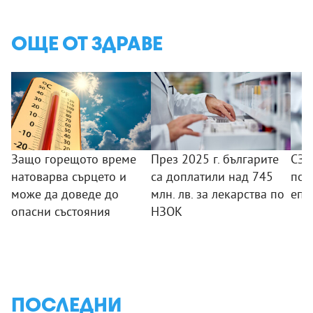
ОЩЕ ОТ ЗДРАВЕ
Защо горещото време
През 2025 г. българите
СЗО
натоварва сърцето и
са доплатили над 745
под
може да доведе до
млн. лв. за лекарства по
епи
опасни състояния
НЗОК
ПОСЛЕДНИ