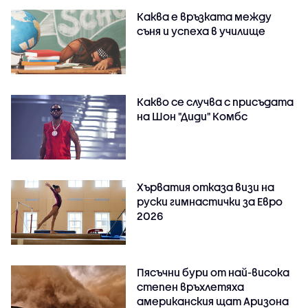
Каква е връзката между
съня и успеха в училище
Какво се случва с присъдата
на Шон "Диди" Комбс
Хърватия отказа визи на
руски гимнастички за Евро
2026
Пясъчни бури от най-висока
степен връхлетяха
американския щат Аризона