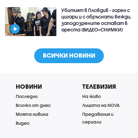
Убитият в Пловдив - горен с
цигари и с обръснати вежди,
заподозрените остават в
ареста (ВИДЕО+СНИМКИ)
ВСИЧКИ НОВИНИ
НОВИНИ
ТЕЛЕВИЗИЯ
Последни
На живо
Всичко от днес
Лицата на NOVA
Моята новина
Предавания и
сериали
Видео