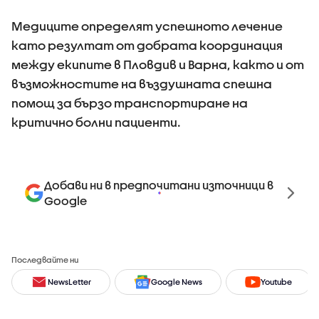
Медиците определят успешното лечение
като резултат от добрата координация
между екипите в Пловдив и Варна, както и от
възможностите на въздушната спешна
помощ за бързо транспортиране на
критично болни пациенти.
Добави ни в предпочитани източници в
Google
Последвайте ни
NewsLetter
Google News
Youtube