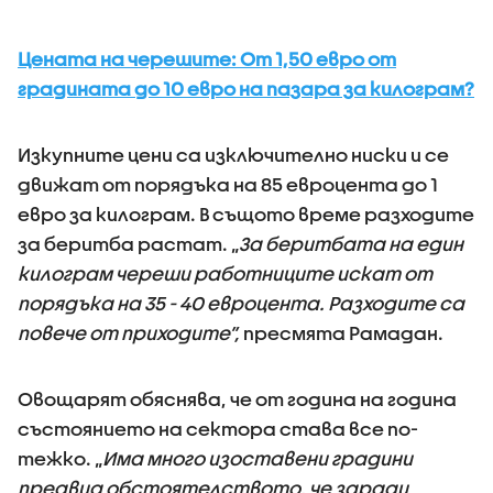
Цената на черешите: От 1,50 евро от
градината до 10 евро на пазара за килограм?
Изкупните цени са изключително ниски и се
движат от порядъка на 85 евроцента до 1
евро за килограм. В същото време разходите
за беритба растат. „
За беритбата на един
килограм череши работниците искат от
порядъка на 35 - 40 евроцента. Разходите са
повече от приходите”,
пресмята Рамадан.
Овощарят обяснява, че от година на година
състоянието на сектора става все по-
тежко. „
Има много изоставени градини
предвид обстоятелството, че заради