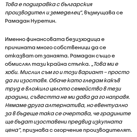
Това е подигравка с българския
производител и земеделец”
, възмущава се
Рамадан Нуретин.
Именно финансовата безизходица е
причината много собственици да се
отказват от занаята. Рамадан също е
обмислял тази крайна стъпка. „
Това ми е
хоби. Мислил съм го и този вариант – просто
да ги изоставя. Обаче като гледам какъв
труд е вложило цялото семейство в тези
градини, съвестта не ми дава да го направя.
Нямаме друга алтернатива, но евентуално
за в бъдеще така се очертава, че градините
ще бъдат изоставени предвид изкупната
цена”
, признава с огорчение производителят.