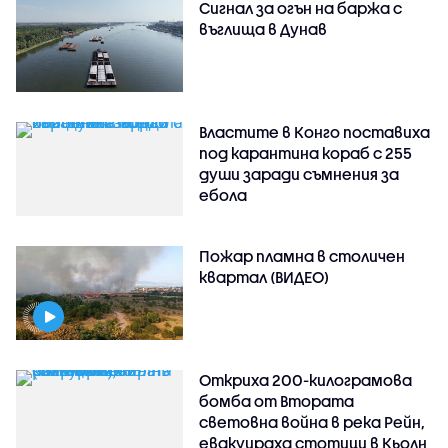
Сигнал за огън на баржа с
въглища в Дунав
Властите в Конго поставиха
под карантина кораб с 255
души заради съмнения за
ебола
Пожар пламна в столичен
квартал (ВИДЕО)
Откриха 200-килограмова
бомба от Втората
световна война в река Рейн,
евакуираха стотици в Кьолн