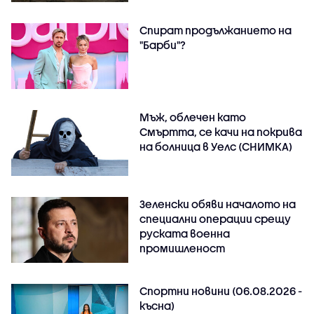
Спират продължанието на
"Барби"?
Мъж, облечен като
Смъртта, се качи на покрива
на болница в Уелс (СНИМКА)
Зеленски обяви началото на
специални операции срещу
руската военна
промишленост
Спортни новини (06.08.2026 -
късна)