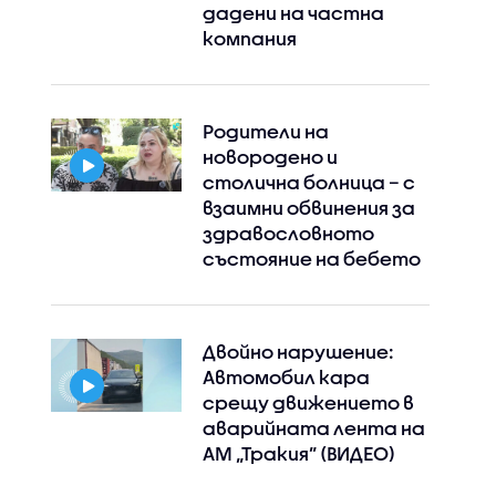
дадени на частна
компания
Родители на
новородено и
столична болница – с
взаимни обвинения за
здравословното
състояние на бебето
Двойно нарушение:
Автомобил кара
срещу движението в
аварийната лента на
АМ „Тракия” (ВИДЕО)