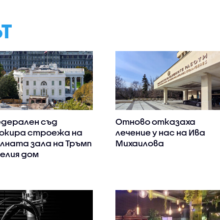
ЪТ
дерален съд
Отново отказаха
окира строежа на
лечение у нас на Ива
лната зала на Тръмп
Михаилова
Белия дом