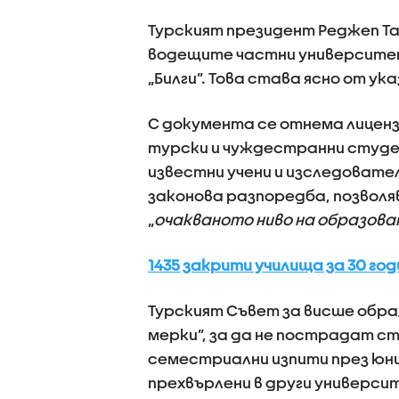
Турският президент Реджеп Та
водещите частни университе
„Билги”. Това става ясно от ук
С документа се отнема лиценз
турски и чуждестранни студе
известни учени и изследовате
законова разпоредба, позволя
„
очакваното ниво на образова
1435 закрити училища за 30 го
Турският Съвет за висше обра
мерки”, за да не пострадат с
семестриални изпити през юни.
прехвърлени в други универси