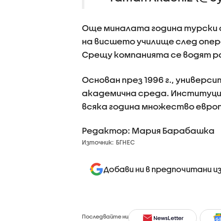
Още миналата година турски 
на висшето училище след опер
Срещу компанията се водят ра
Основан през 1996 г., универс
академична среда. Институци
всяка година множество евро
Редактор: Мария Барабашка
Източник:
БГНЕС
Добави ни в предпочитани и
Последвайте ни
NewsLetter