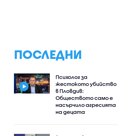
ПОСЛЕДНИ
Психолог за
жестокото убийство
в Пловдив:
Обществото само е
насърчило агресията
на децата