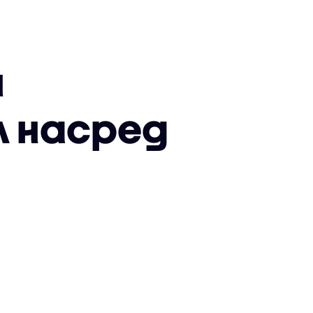
н
л насред