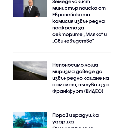
Земеделският
министър поиска от
Европейската
комисия извънредна
подкрепа за
секторите „Мляко“ и
„Свиневъдство“
Непоносимо лоша
миризма доведе до
извънредно кацане на
самолет, пътуващ за
Франкфурт (ВИДЕО)
Порой и градушка
удариха