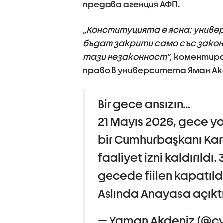
предава агенция АФП.
„Конституцията е ясна: униве
бъдат закрити само със закон.
тази незаконност”
, коментир
право в университета Яман Ак
Bir gece ansızın…
21 Mayıs 2026, gece ya
bir Cumhurbaşkanı Kararı
faaliyet izni kaldırıldı.
gecede fiilen kapatıldı
Aslında Anayasa açıktı
— Yaman Akdeniz (@cy