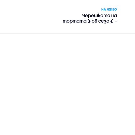
НА ЖИВО
Черешката на
тортата (нов сезон) –
риалити