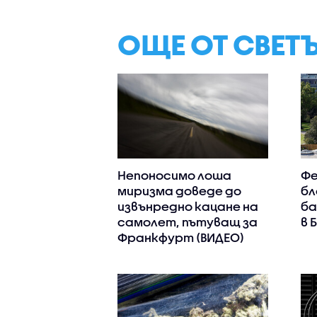
ОЩЕ ОТ СВЕТ
Непоносимо лоша
Фе
миризма доведе до
бл
извънредно кацане на
ба
самолет, пътуващ за
в 
Франкфурт (ВИДЕО)