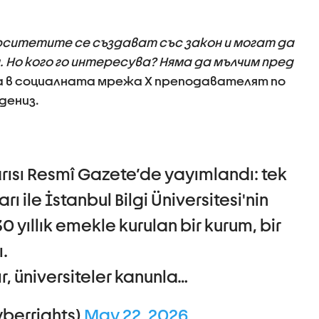
рситетите се създават със закон и могат да
 Но кого го интересува? Няма да мълчим пред
а в социалната мрежа X преподавателят по
дениз.
rısı Resmî Gazete’de yayımlandı: tek
 ile İstanbul Bilgi Üniversitesi'nin
 30 yıllık emekle kurulan bir kurum, bir
.
r, üniversiteler kanunla…
berrights)
May 22, 2026