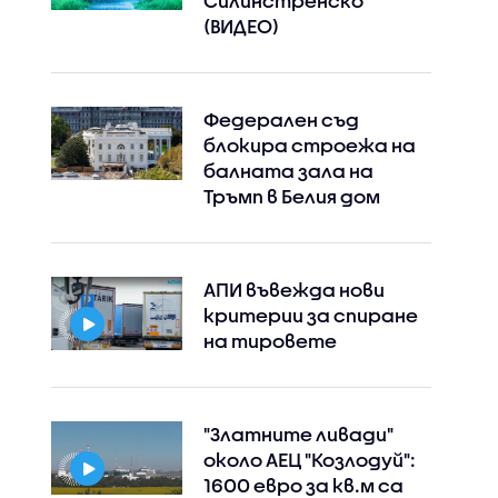
Силинстренско
(ВИДЕО)
Федерален съд
блокира строежа на
балната зала на
Тръмп в Белия дом
АПИ въвежда нови
критерии за спиране
на тировете
"Златните ливади"
около АЕЦ "Козлодуй":
1600 евро за кв.м са
Instagram
Facebook