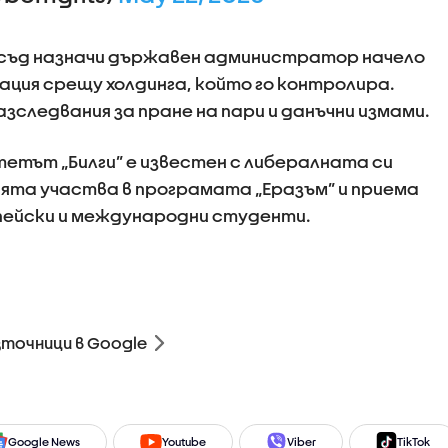
съд назначи държавен администратор начело
ация срещу холдинга, който го контролира.
зследвания за пране на пари и данъчни измами.
итетът „Билги” е известен с либералната си
ята участва в програмата „Еразъм” и приема
пейски и международни студенти.
зточници в Google
Google News
Youtube
Viber
TikTok