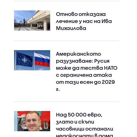
Отново отказаха
лечение у нас на Ива
Михаилова
Американското
разузнаване: Русия
може да тества НАТО
с ограничена атака
от тази есен до 2029
г.
Над 50 000 евро,
злато и скъпи
часовници останали
недокоснати в дома