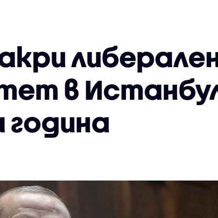
закри либерале
тет в Истанбу
 година