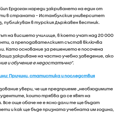
йип Ердоган нареди закриването на един от
ти в страната – Истанбулския университет
аз, публикуван в турския Държавен вестник.
ът на висшето училище, в което учат над 20 000
нти, а преподавателският състав включва
ли. Като основание за решението е посочена
ваща закриване на частно учебно заведение, ако
ние и обучение е недостатъчно”
.
дини: Причини, статистика и последствия
зование увери, че ще предприеме „необходимите
тудентите, които трябва да се явят на
 Все още обаче не е ясно дали те ще бъдат
тети и как ще бъде призната учебната им година,