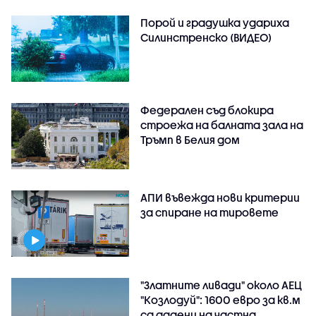
Порой и градушка удариха
Силинстренско (ВИДЕО)
Федерален съд блокира
строежа на балната зала на
Тръмп в Белия дом
АПИ въвежда нови критерии
за спиране на тировете
"Златните ливади" около АЕЦ
"Козлодуй": 1600 евро за кв.м
са дадени на частна