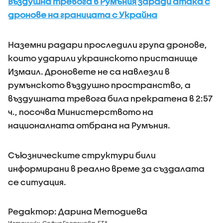
Въздушна тревога в Румъния заради атака с
дронове на границата с Украйна
Наземни радари проследили група дронове,
които ударили украинското пристанище
Измаил. Дроновете не са навлезли в
румънското въздушно пространство, а
въздушната тревога била прекратена в 2:57
ч., посочва Министерството на
националната отбрана на Румъния.
Съюзническите структури били
информирани в реално време за създалата
се ситуация.
Редактор: Дарина Методиева
Източник:
София Георгиева, БТА