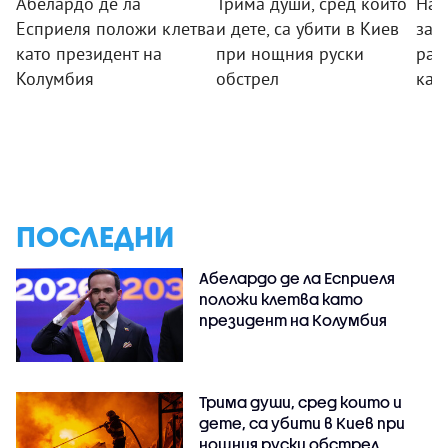
Абелардо де ла
Трима души, сред които
Най
Есприеля положи клетва
и дете, са убити в Киев
заг
като президент на
при нощния руски
ран
Колумбия
обстрел
кат
ПОСЛЕДНИ
Абелардо де ла Есприеля
положи клетва като
президент на Колумбия
Трима души, сред които и
дете, са убити в Киев при
нощния руски обстрел