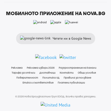
МОБИЛНОТО ПРИЛОЖЕНИЕ НА NOVA.BG
Четете ни в Google News
Реклама
Реклама избори 2026
Разпространение на канали
Тарифа за откъси
Доставчици
Контакти
Общи условия
Поверителност
Политика ЛД
Правила за ползване
Етика и съответствие
Платени публикации
© 2026 Нова Броудкастинг Груп ЕООД. Всички права запазени.