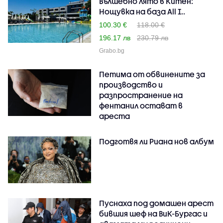
Вълшебно лято в Китен:
Нощувка на база All I..
100.30 €
118.00 €
196.17 лв
230.79 лв
Grabo.bg
Петима от обвинените за
производство и
разпространение на
фентанил остават в
ареста
Подготвя ли Риана нов албум
Пуснаха под домашен арест
бившия шеф на ВиК-Бургас и