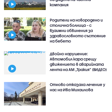
компания
Родители на новородено и
столична болница – с
взаимни обвинения за
здравословното състояние
на бебето
Двойно нарушение:
Автомобил кара срещу
движението в аварийната
лента на АМ „Тракия” (ВИДЕО)
Отново отказаха лечение у
нас на Ива Михаилова