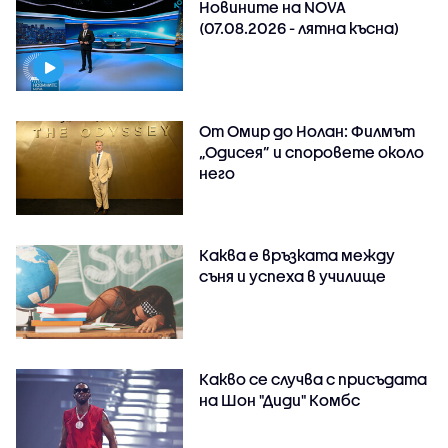
Новините на NOVA
(07.08.2026 - лятна късна)
От Омир до Нолан: Филмът
„Одисея” и споровете около
него
Каква е връзката между
съня и успеха в училище
Какво се случва с присъдата
на Шон "Диди" Комбс