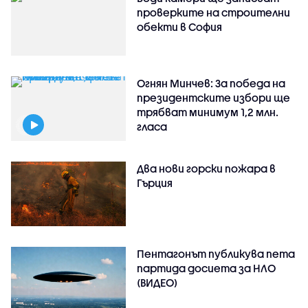
проверките на строителни
обекти в София
Огнян Минчев: За победа на
президентските избори ще
трябват минимум 1,2 млн.
гласа
Два нови горски пожара в
Гърция
Пентагонът публикува пета
партида досиета за НЛО
(ВИДЕО)