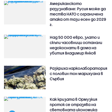
Американското
разузнаване: Русия може да
тества НАТО с ограничена
атака от тази есен до 2029
г.
Над 50 000 евро, злато и
скъпи часовници останали
недокоснати в дома на
убития Владимир Янков
Разкриха нарколаборатория
с половин тон марихуана в
Сърбия
Как кризата в Ормузкия
проток се отразява на
световната икономика