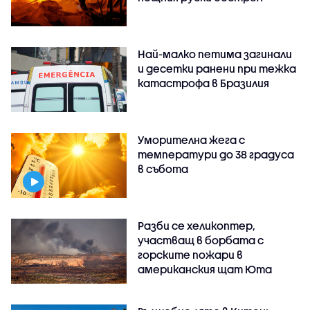
Най-малко петима загинали
и десетки ранени при тежка
катастрофа в Бразилия
Уморителна жега с
температури до 38 градуса
в събота
Разби се хеликоптер,
участващ в борбата с
горските пожари в
американския щат Юта