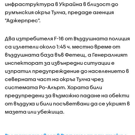
инфраструктура в Украйна в близост до
румънския окръг Тулча, предаде агенция
"Аджерпрес".
Два изтребителя F-16 от Въздушната полиция
са излетели около 1:45 ч. местно време от
въздушната база във Фетещ, а Генералният
инспекторат за извънредни ситуации е
изпратил предупреждение до населението в
северната част на окръг Тулча чрез
системата Ро-Алърт. Хората били
предупредени за възможно падане на обекти
от въздуха и били посъветвани да се укрият в
мазета или убежища.