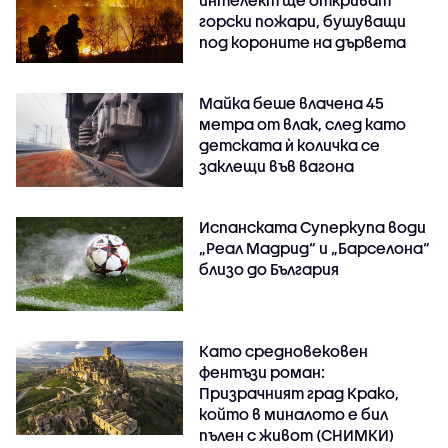
интелект ще откриват
горски пожари, бушуващи
под короните на дървета
Майка беше влачена 45
метра от влак, след като
детската ѝ количка се
заклещи във вагона
Испанската Суперкупа води
„Реал Мадрид“ и „Барселона“
близо до България
Като средновековен
фентъзи роман:
Призрачният град Крако,
който в миналото е бил
пълен с живот (СНИМКИ)