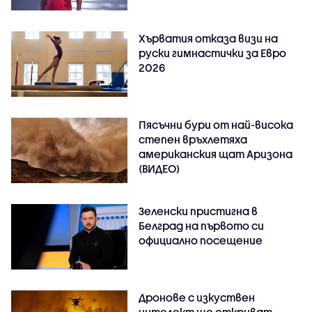
Хърватия отказа визи на
руски гимнастички за Евро
2026
Пясъчни бури от най-висока
степен връхлетяха
американския щат Аризона
(ВИДЕО)
Зеленски пристигна в
Белград на първото си
официално посещение
Дронове с изкуствен