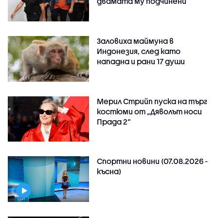
двамата му подчинени
Заловиха маймуна в
Индонезия, след като
нападна и рани 17 души
Мерил Стрийп пуска на търг
костюми от „Дяволът носи
Прада 2“
Спортни новини (07.08.2026 -
късна)