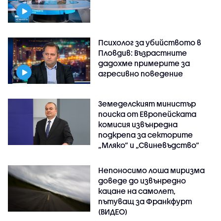
Психолог за убийството в
Пловдив: Възрастните
дадохме примерите за
агресивно поведение
Земеделският министър
поиска от Европейската
комисия извънредна
подкрепа за секторите
„Мляко“ и „Свиневъдство“
Непоносимо лоша миризма
доведе до извънредно
кацане на самолет,
пътуващ за Франкфурт
(ВИДЕО)