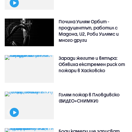
Почина Уилям Орбит -
продуцентът, работил с
Мадона, U2, Роби Уилямс и
много други
Заради жегите и вятъра:
Обявиха екстремен риск от
пожари в Хасковско
Голям пожар в Пловдивско
(ВИДЕО+СНИМКИ)
Боди камери ще записват