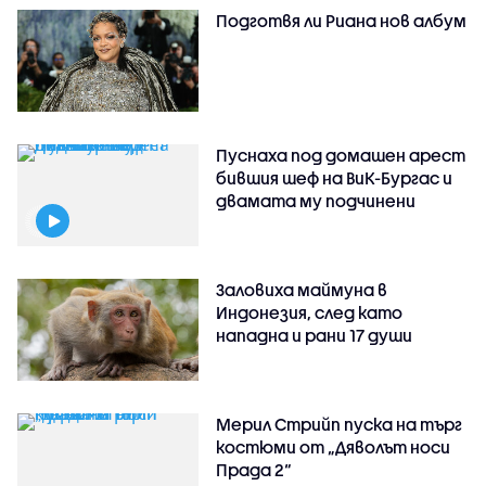
Подготвя ли Риана нов албум
Пуснаха под домашен арест
бившия шеф на ВиК-Бургас и
двамата му подчинени
Заловиха маймуна в
Индонезия, след като
нападна и рани 17 души
Мерил Стрийп пуска на търг
костюми от „Дяволът носи
Прада 2“