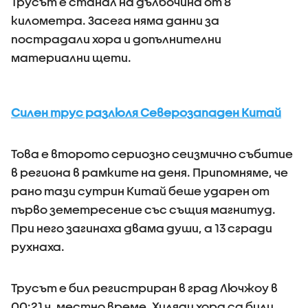
Трусът е станал на дълбочина от 8
километра. Засега няма данни за
пострадали хора и допълнителни
материални щети.
Силен трус разлюля Северозападен Китай
Това е второто сериозно сеизмично събитие
в региона в рамките на деня. Припомняме, че
рано тази сутрин Китай беше ударен от
първо земетресение със същия магнитуд.
При него загинаха двама души, а 13 сгради
рухнаха.
Трусът е бил регистриран в град Лючжоу в
00:21 ч. местно време. Хиляди хора са били