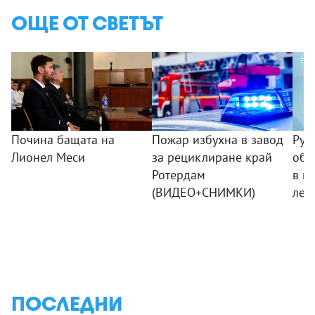
ОЩЕ ОТ СВЕТЪТ
Почина бащата на
Пожар избухна в завод
Рус
Лионел Меси
за рециклиране край
обв
Ротердам
в и
(ВИДЕО+СНИМКИ)
лет
ПОСЛЕДНИ