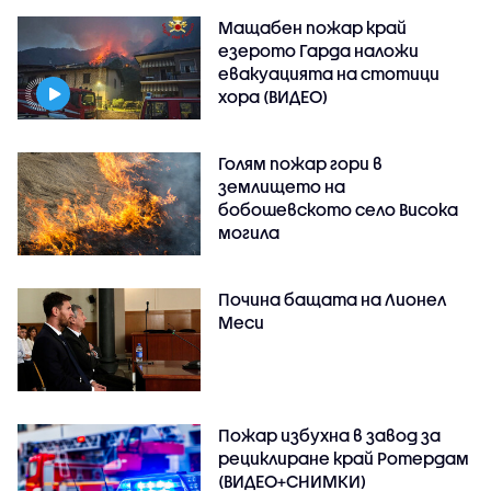
Мащабен пожар край
езерото Гарда наложи
евакуацията на стотици
хора (ВИДЕО)
Голям пожар гори в
землището на
бобошевското село Висока
могила
Почина бащата на Лионел
Меси
Пожар избухна в завод за
рециклиране край Ротердам
(ВИДЕО+СНИМКИ)