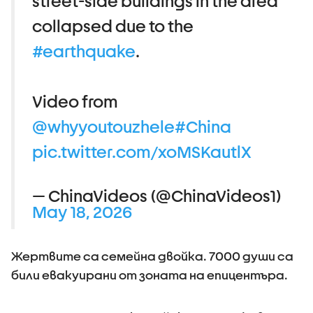
street-side buildings in the area
collapsed due to the
#earthquake
.
Video from
@whyyoutouzhele
#China
pic.twitter.com/xoMSKautlX
— ChinaVideos (@ChinaVideos1)
May 18, 2026
Жертвите са семейна двойка. 7000 души са
били евакуирани от зоната на епицентъра.