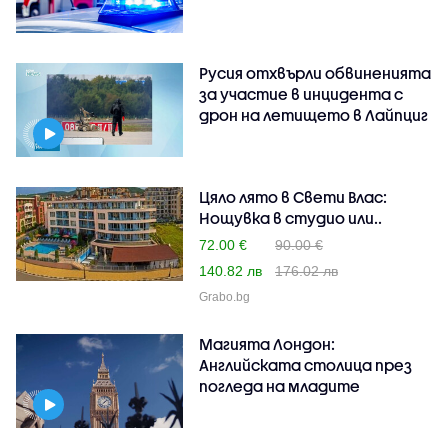
Русия отхвърли обвиненията
за участие в инцидента с
дрон на летището в Лайпциг
Цяло лято в Свети Влас:
Нощувка в студио или..
72.00 €
90.00 €
140.82 лв
176.02 лв
Grabo.bg
Магията Лондон:
Английската столица през
погледа на младите