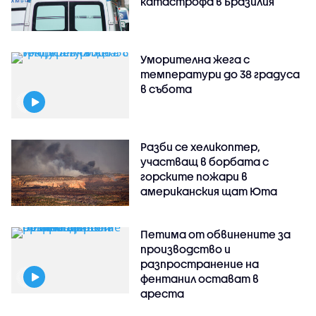
катастрофа в Бразилия
Уморителна жега с
температури до 38 градуса
в събота
Разби се хеликоптер,
участващ в борбата с
горските пожари в
американския щат Юта
Петима от обвинените за
производство и
разпространение на
фентанил остават в
ареста