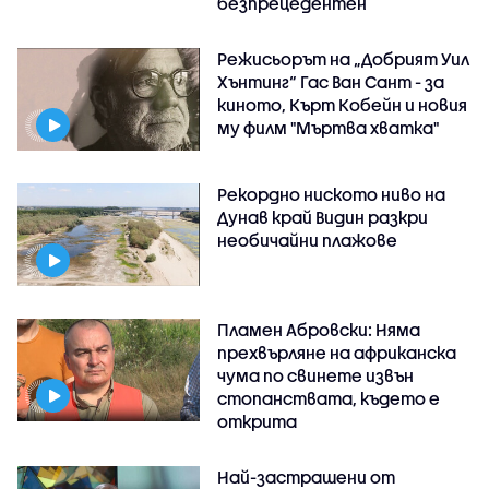
безпрецедентен
Режисьорът на „Добрият Уил
Хънтинг“ Гас Ван Сант - за
киното, Кърт Кобейн и новия
му филм "Мъртва хватка"
Рекордно ниското ниво на
Дунав край Видин разкри
необичайни плажове
Пламен Абровски: Няма
прехвърляне на африканска
чума по свинете извън
стопанствата, където е
открита
Най-застрашени от