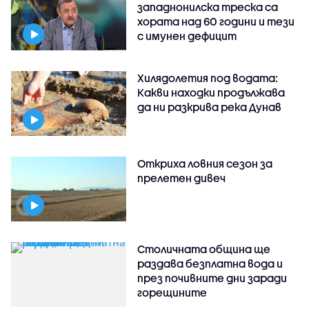
западнонилска треска са
хората над 60 години и тези
с имунен дефицит
Хилядолетия под водата:
Какви находки продължава
да ни разкрива река Дунав
Откриха ловния сезон за
прелетен дивеч
Столичната община ще
раздава безплатна вода и
през почивните дни заради
горещините