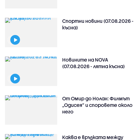
Спортни новини (07.08.2026 -
късна)
Новините на NOVA
(07.08.2026 - лятна късна)
От Омир до Нолан: Филмът
„Одисея” и споровете около
него
Каква е връзката между