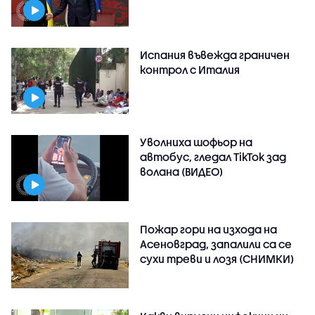
Испания въвежда граничен
контрол с Италия
Уволниха шофьор на
автобус, гледал TikTok зад
волана (ВИДЕО)
Пожар гори на изхода на
Асеновград, запалили са се
сухи треви и лозя (СНИМКИ)