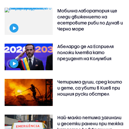
Мобилна лаборатория ще
следи движението на
есетровите риби по Дунав и
Черно море
Абелардо де ла Есприеля
положи клетва като
президент на Колумбия
Четирима души, сред които
и дете, са убити в Киев при
нощния руски обстрел
Най-малко петима загинали
и десетки ранени при тежка