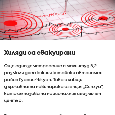
Хиляди са евакуирани
Още едно земетресение с магнитуд 5,2
разлюля днес южния китайски автономен
район Гуанси-Чжуан. Това съобщи
държавната новинарска агенция „Синхуа”,
като се позова на националния сеизмичен
център.