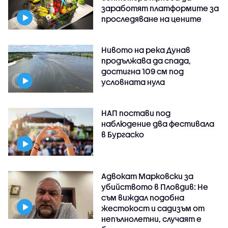
заработят платформите за
проследяване на цените
Нивото на река Дунав
продължава да спада,
достигна 109 см под
условната нула
НАП постави под
наблюдение два фестивала
в Бургаско
Адвокат Марковски за
убийството в Пловдив: Не
съм виждал подобна
жестокост и садизъм от
непълнолетни, случаят е