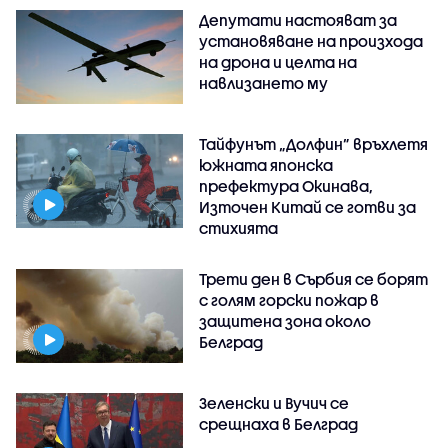
Депутати настояват за
установяване на произхода
на дрона и целта на
навлизането му
Тайфунът „Долфин” връхлетя
южната японска
префектура Окинава,
Източен Китай се готви за
стихията
Трети ден в Сърбия се борят
с голям горски пожар в
защитена зона около
Белград
Зеленски и Вучич се
срещнаха в Белград