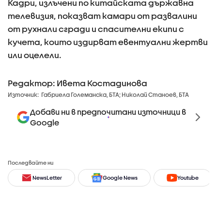
Кадри, излъчени по китайската държавна
телевизия, показват камари от развалини
от рухнали сгради и спасителни екипи с
кучета, които издирват евентуални жертви
или оцелели.
Редактор: Ивета Костадинова
Източник:
Габриела Големанска, БТА; Николай Станоев, БТА
Добави ни в предпочитани източници в
Google
Последвайте ни
NewsLetter
Google News
Youtube