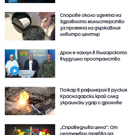
Спорове около идеята на
Здравното министерство
за промяна на държавния
инвитро център
Дрон е нахлул в българското
въздушно пространство
Пожар в рафинерия в руския
Краснодарски край след
украински удар с дронове
„Справедлива цена“: От
септември трябва да