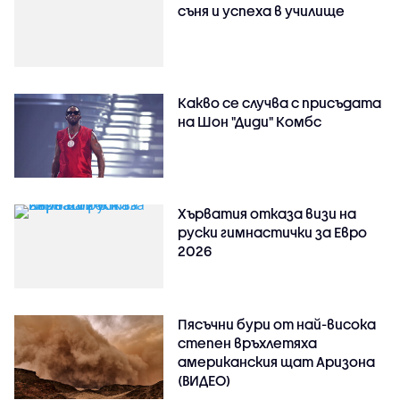
съня и успеха в училище
Какво се случва с присъдата
на Шон "Диди" Комбс
Хърватия отказа визи на
руски гимнастички за Евро
2026
Пясъчни бури от най-висока
степен връхлетяха
американския щат Аризона
(ВИДЕО)