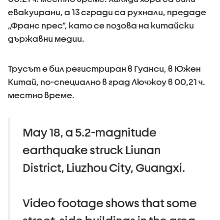
евакуирани, а 13 сгради са рухнали, предаде
„Франс прес”, като се позова на китайски
държавни медии.
Трусът е бил регистриран в Гуанси, в Южен
Китай, по-специално в град Лючжоу в 00,21 ч.
местно време.
May 18, a 5.2-magnitude
earthquake struck Liunan
District, Liuzhou City, Guangxi.
Video footage shows that some