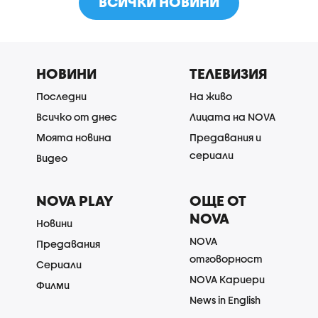
ВСИЧКИ НОВИНИ
НОВИНИ
ТЕЛЕВИЗИЯ
Последни
На живо
Всичко от днес
Лицата на NOVA
Моята новина
Предавания и
сериали
Видео
NOVA PLAY
ОЩЕ ОТ
NOVA
Новини
NOVA
Предавания
отговорност
Сериали
NOVA Кариери
Филми
News in English