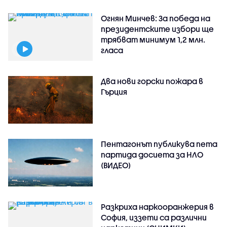
Огнян Минчев: За победа на
президентските избори ще
трябват минимум 1,2 млн.
гласа
Два нови горски пожара в
Гърция
Пентагонът публикува пета
партида досиета за НЛО
(ВИДЕО)
Разкриха наркооранжерия в
София, иззети са различни