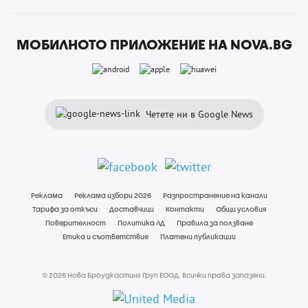
МОБИЛНОТО ПРИЛОЖЕНИЕ НА NOVA.BG
Четете ни в Google News
Реклама
Реклама избори 2026
Разпространение на канали
Тарифа за откъси
Доставчици
Контакти
Общи условия
Поверителност
Политика ЛД
Правила за ползване
Етика и съответствие
Платени публикации
© 2026 Нова Броудкастинг Груп ЕООД. Всички права запазени.