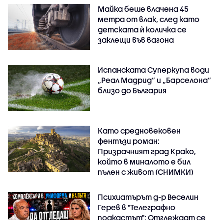
Майка беше влачена 45
метра от влак, след като
детската ѝ количка се
заклещи във вагона
Испанската Суперкупа води
„Реал Мадрид“ и „Барселона“
близо до България
Като средновековен
фентъзи роман:
Призрачният град Крако,
който в миналото е бил
пълен с живот (СНИМКИ)
Психиатърът д-р Веселин
Герев в "Телеграфно
подкастът": Отглеждат се