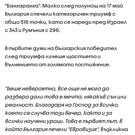
"Бангаранга". Малко след полунощ на 17 май
България спечели категоричен триумф с
общо 516 точки, като се нареди пред Израел
с 343 и Румъния с 296.
В първите думи на българския победител
след триумфа личеше щастието и
вълнението от голямото постижение.
"Беше невероятно, все още не мога да
разбера дали това е мечта, някакъв сън или
реалност. Благодаря на Господ за всичко,
което се случва тази вечер, както и за
всички научени уроци. Това е първият път, в
който България печели "Евровизия"
, възкликна