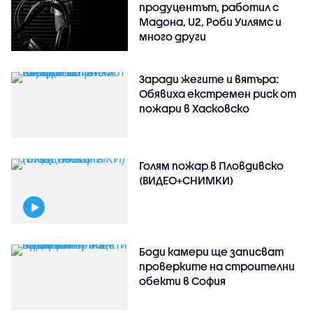
продуцентът, работил с
Мадона, U2, Роби Уилямс и
много други
Заради жегите и вятъра:
Обявиха екстремен риск от
пожари в Хасковско
Голям пожар в Пловдивско
(ВИДЕО+СНИМКИ)
Боди камери ще записват
проверките на строителни
обекти в София