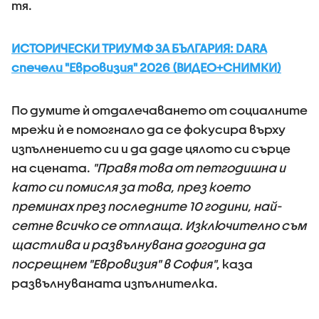
тя.
ИСТОРИЧЕСКИ ТРИУМФ ЗА БЪЛГАРИЯ: DARA
спечели "Евровизия" 2026 (ВИДЕО+СНИМКИ)
По думите ѝ отдалечаването от социалните
мрежи ѝ е помогнало да се фокусира върху
изпълнението си и да даде цялото си сърце
на сцената.
"Правя това от петгодишна и
като си помисля за това, през което
преминах през последните 10 години, най-
сетне всичко се отплаща. Изключително съм
щастлива и развълнувана догодина да
посрещнем "Евровизия" в София"
, каза
развълнуваната изпълнителка.