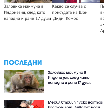
Заловиха маймуна в
Какво се случва с
Пяс
Индонезия, след като
присъдата на Шон
вис
нападна и рани 17 души
"Диди" Комбс
връ
аме
Ари
ПОСЛЕДНИ
Заловиха маймуна в
Индонезия, след като
нападна и рани 17 души
Мерил Стрийп пуска на търг
костюми от „Дяволът носи