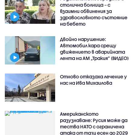
столична болница – с
взаимни обвинения за
здравословното състояние
на бебето
Двойно нарушение:
Автомобил кара срещу
движението в аварийната
лента на АМ „Тракия” (ВИДЕО)
Отново отказаха лечение у
нас на Ива Михаилова
Американското
разузнаване: Русия може да
тества НАТО с ограничена
атака от тази есен до 2029