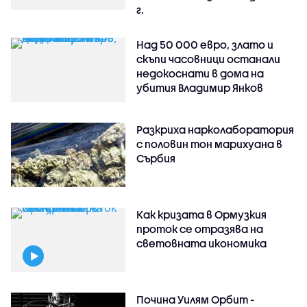
г.
Над 50 000 евро, злато и
скъпи часовници останали
недокоснати в дома на
убития Владимир Янков
Разкриха нарколаборатория
с половин тон марихуана в
Сърбия
Как кризата в Ормузкия
проток се отразява на
световната икономика
Почина Уилям Орбит -