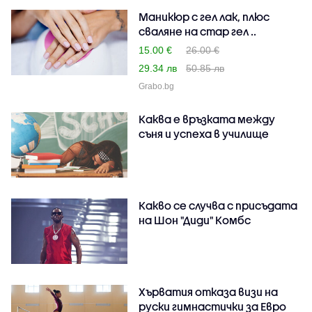
Маникюр с гел лак, плюс
сваляне на стар гел ..
15.00 €
26.00 €
29.34 лв
50.85 лв
Grabo.bg
Каква е връзката между
съня и успеха в училище
Какво се случва с присъдата
на Шон "Диди" Комбс
Хърватия отказа визи на
руски гимнастички за Евро