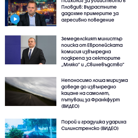
Психолог за убийството в
Пловдив: Възрастните
дадохме примерите за
агресивно поведение
Земеделският министър
поиска от Европейската
комисия извънредна
подкрепа за секторите
„Мляко“ и „Свиневъдство“
Непоносимо лоша миризма
доведе до извънредно
кацане на самолет,
пътуващ за Франкфурт
(ВИДЕО)
Порой и градушка удариха
Силинстренско (ВИДЕО)