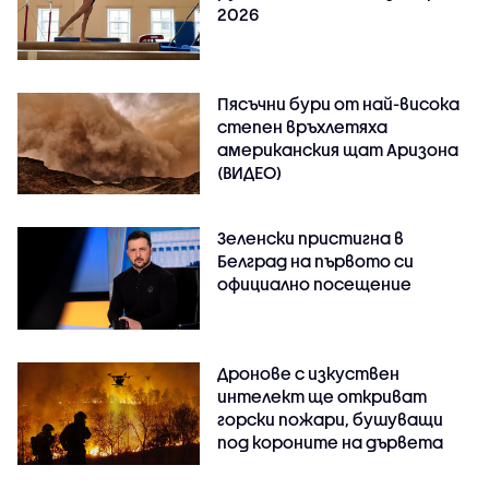
2026
Пясъчни бури от най-висока
степен връхлетяха
американския щат Аризона
(ВИДЕО)
Зеленски пристигна в
Белград на първото си
официално посещение
Дронове с изкуствен
интелект ще откриват
горски пожари, бушуващи
под короните на дървета