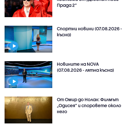
Прада 2“
Спортни новини (07.08.2026 -
късна)
Новините на NOVA
(07.08.2026 - лятна късна)
От Омир до Нолан: Филмът
„Одисея” и споровете около
него