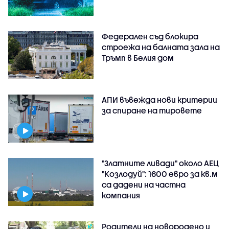
Федерален съд блокира
строежа на балната зала на
Тръмп в Белия дом
АПИ въвежда нови критерии
за спиране на тировете
"Златните ливади" около АЕЦ
"Козлодуй": 1600 евро за кв.м
са дадени на частна
компания
Родители на новородено и