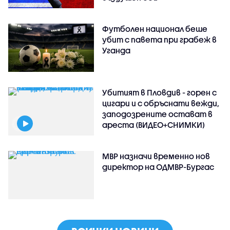
Футболен национал беше
убит с павета при грабеж в
Уганда
Убитият в Пловдив - горен с
цигари и с обръснати вежди,
заподозрените остават в
ареста (ВИДЕО+СНИМКИ)
МВР назначи временно нов
директор на ОДМВР-Бургас