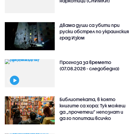
наркотици (СНИМКИ)
Двама души са убити при
руски обстрeл по украинския
град Изюм
Прогноза за времето
(07.08.2026 - следобедна)
Библиотеката, в която
книгите са хора: Тук можеш
да „прочетеш“ непознат и
да го попиташ всичко