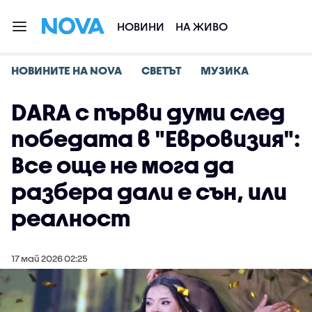
НОВИНИ
НА ЖИВО
НОВИНИТЕ НА NOVA
СВЕТЪТ
МУЗИКА
DARA с първи думи след
победата в "Евровизия":
Все още не мога да
разбера дали е сън, или
реалност
17 май 2026 02:25