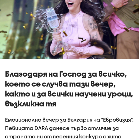
Благодаря на Господ за всичко,
което се случва тази вечер,
както и за всички научени уроци,
възкликна тя
Емоционална вечер за България на "Евровизия".
Певицата DARA донесе първо отличие за
страната ни от песенния конкурс с хита