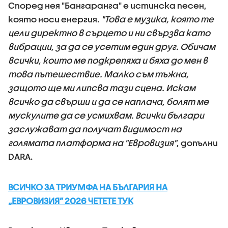
Според нея "Бангаранга" е истинска песен,
която носи енергия.
"Това е музика, която те
цели директно в сърцето и ни свързва като
вибрации, за да се усетим един друг. Обичам
всички, които ме подкрепяха и бяха до мен в
това пътешествие. Малко съм тъжна,
защото ще ми липсва тази сцена. Искам
всичко да свърши и да се наплача, болят ме
мускулите да се усмихвам. Всички българи
заслужават да получат видимост на
голямата платформа на "Евровизия"
, допълни
DARA.
ВСИЧКО ЗА ТРИУМФА НА БЪЛГАРИЯ НА
„ЕВРОВИЗИЯ” 2026 ЧЕТЕТЕ ТУК