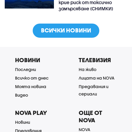
крие риск от токсично
замърсяване (СНИМКИ)
ВСИЧКИ НОВИНИ
НОВИНИ
ТЕЛЕВИЗИЯ
Последни
На живо
Всичко от днес
Лицата на NOVA
Моята новина
Предавания и
сериали
Видео
NOVA PLAY
ОЩЕ ОТ
NOVA
Новини
NOVA
Предавания