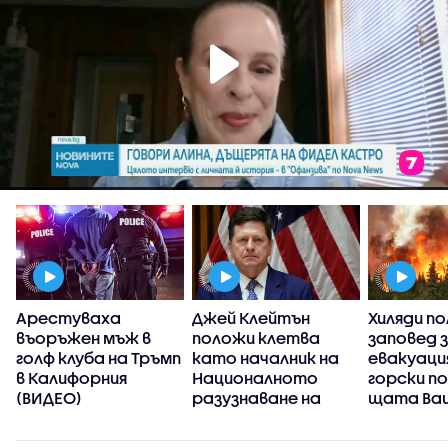
Арестуваха
Джей Клейтън
Хиляди по
въоръжен мъж в
положи клетва
заповед 
голф клуба на Тръмп
като началник на
евакуаци
в Калифорния
Националното
горски п
(ВИДЕО)
разузнаване на
щата Ва
САЩ