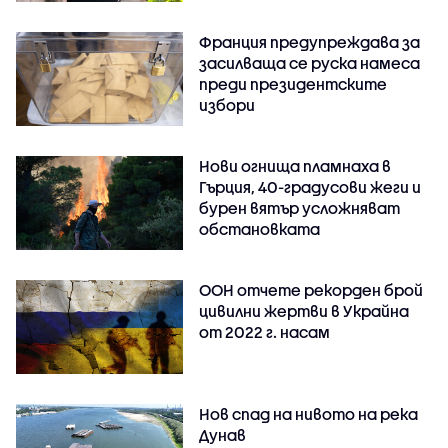
Франция предупреждава за
засилваща се руска намеса
преди президентските
избори
Нови огнища пламнаха в
Гърция, 40-градусови жеги и
бурен вятър усложняват
обстановката
ООН отчете рекорден брой
цивилни жертви в Украйна
от 2022 г. насам
Нов спад на нивото на река
Дунав