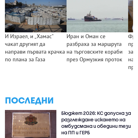
И Израел, и „Хамас“
Иран и Оман се
Фра
чакат другият да
разбраха за маршрута
пре
направи първата крачка
на търговските кораби
зас
по плана за Газа
през Ормузкия проток
нам
пре
ПОСЛЕДНИ
Бюджет 2026: КС допусна за
разглеждане искането на
омбудсмана и обедини тези
на ПП и ГЕРБ