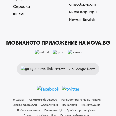
отговорност
Сериали
NOVA Кариери
Филми
News in English
МОБИЛНОТО ПРИЛОЖЕНИЕ НА NOVA.BG
Четете ни в Google News
Реклама
Реклама избори 2026
Разпространение на канали
Тарифа за откъси
Доставчици
Контакти
Общи условия
Поверителност
Политика ЛД
Правила за ползване
Етика и съответствие
Платени публикации