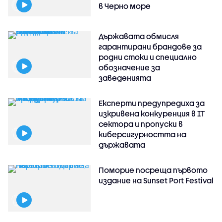
в Черно море
Държавата обмисля
гарантирани брандове за
родни стоки и специално
обозначение за
заведенията
Експерти предупредиха за
изкривена конкуренция в IT
сектора и пропуски в
киберсигурността на
държавата
Поморие посреща първото
издание на Sunset Port Festival