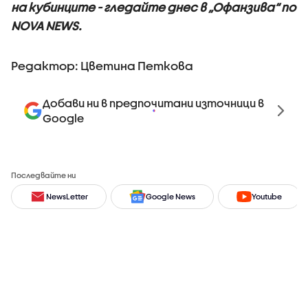
на кубинците - гледайте днес в „Офанзива“ по
NOVA NEWS.
Редактор: Цветина Петкова
Добави ни в предпочитани източници в
Google
Последвайте ни
NewsLetter
Google News
Youtube