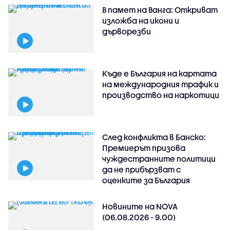
В памет на Ванга: Откриват
изложба на икони и
дърворезби
Къде е България на картата
на международния трафик и
производство на наркотици
След конфликта в Банско:
Премиерът призова
чуждестранните политици
да не прибързват с
оценките за България
Новините на NOVA
(06.08.2026 - 9.00)