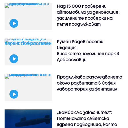
Над 15 000 проверени
автомобила за денонощие,
засилените проверки на
пътя продължават
Румен Радев посети
бъдещия
високотехнологичен парк в
Доброславци
Продължава разследването
около разбитата в София
лаборатория за фентанил
„Бомба със закъснител“:
Потъналата съветска
ядрена подводница, която