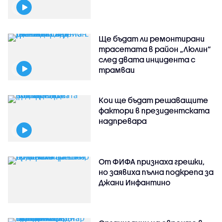
Ще бъдат ли ремонтирани
трасетата в район „Люлин”
след двата инцидента с
трамваи
Кои ще бъдат решаващите
фактори в президентската
надпревара
От ФИФА признаха грешки,
но заявиха пълна подкрепа за
Джани Инфантино