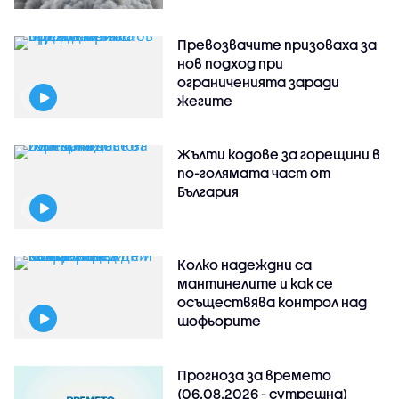
Превозвачите призоваха за
нов подход при
ограниченията заради
жегите
Жълти кодове за горещини в
по-голямата част от
България
Колко надеждни са
мантинелите и как се
осъществява контрол над
шофьорите
Прогноза за времето
(06.08.2026 - сутрешна)