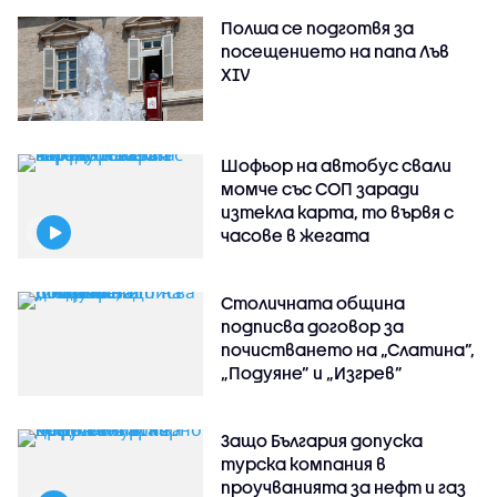
Полша се подготвя за
посещението на папа Лъв
XIV
Шофьор на автобус свали
момче със СОП заради
изтекла карта, то вървя с
часове в жегата
Столичната община
подписва договор за
почистването на „Слатина”,
„Подуяне” и „Изгрев”
Защо България допуска
турска компания в
проучванията за нефт и газ