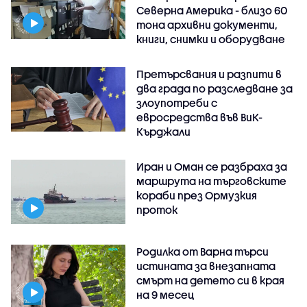
Северна Америка - близо 60
тона архивни документи,
книги, снимки и оборудване
Претърсвания и разпити в
два града по разследване за
злоупотреби с
евросредства във ВиК-
Кърджали
Иран и Оман се разбраха за
маршрута на търговските
кораби през Ормузкия
проток
Родилка от Варна търси
истината за внезапната
смърт на детето си в края
на 9 месец