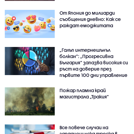
От Япония до милиарди
съобщения дневно: Как се
раждат емоджитата
„Галъп интернешънъл
болкан“: „Прогресивна
България“ запазва високия си
ръст на доверие през
първите 100 дни управление
Пожар пламна край
магистрала „Тракия“
Все повече случаи на
западнонилска треска в