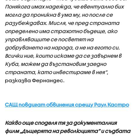
Понякога имах надежда, че евентуално бих
могла да проникна в ума му, но после се
разубеждавах. Мисля, че пред страната
определено има страхотно бъдеще, ако
управляващите се посветят на
добруването на народа, а не на егото си.
Всички ние, които искаме да се завърнем в
Куба, можем да възстановим заедно
страната, като инвестираме в нея“
,
разказва Фернандес.
САЩ повдигат обвинения срещу Раул Кастро
Какво още споделя тя за документалния
филм „Дъщерята на революцията“ и съдбата