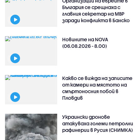
Организации на евреите в
България се срещнаха с
главния секретар на МВР
заради конфликта в Банско
Новините на NOVA
(06.08.2026 - 8.00)
Какво се вижда на записите
от камери на мястото на
смъртоносния побой в
Пловдив
Украински дронове
атакуваха големи петролни
рафинерии в Русия (СНИМКА)