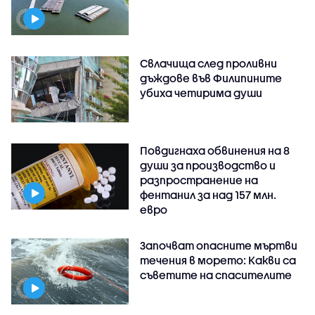
Свлачища след проливни
дъждове във Филипините
убиха четирима души
Повдигнаха обвинения на 8
души за производство и
разпространение на
фентанил за над 157 млн.
евро
Започват опасните мъртви
течения в морето: Какви са
съветите на спасителите