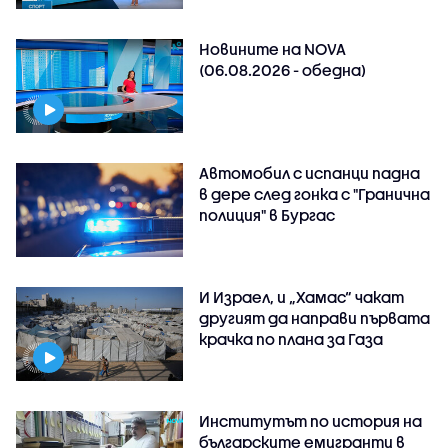
Новините на NOVA
(06.08.2026 - обедна)
Автомобил с испанци падна
в дере след гонка с "Гранична
полиция" в Бургас
И Израел, и „Хамас“ чакат
другият да направи първата
крачка по плана за Газа
Институтът по история на
българските емигранти в