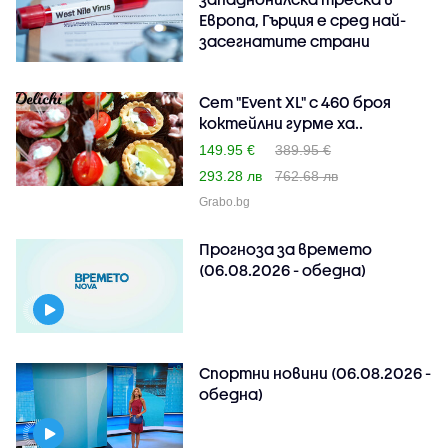
Европа, Гърция е сред най-
засегнатите страни
Сет "Event XL" с 460 броя
коктейлни гурме ха..
149.95 €
389.95 €
293.28 лв
762.68 лв
Grabo.bg
Прогноза за времето
(06.08.2026 - обедна)
Спортни новини (06.08.2026 -
обедна)