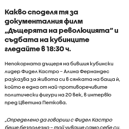
Какво споделя тя за
документалния филм
„Дъщерята на революцията“ и
съдбата на кубинците
гледайте в 18:30 ч.
Непокорната дъщеря на бившия кубински
лидер Фидел Кастро – Алина Фернандес
разказва за живота си в сянката на баща ѝ,
който е една от най-противоречивите
политически фигури на 20 век, в интервю
пред Цветина Петкова.
„Определено да говориш с Фидел Кастро
беше безполезно – той чуваше само себе си.