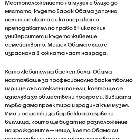
Местоположението на музея е близо до
мястото, където Барак Обама започна
политическата си кариера като
преподавател по право в Чикагския
университет и където живееше
семейството. Мишел Обама също е
израснала в южната част на града.
Като любител на баскетбола, Обама
настояваше за професионално баскетболно
игрище със стъклени панели, което ще се
използва за обществени програми. Бившата
първа дама проектира и градина към музея.
Има и решетки за барбекю на дървени
въглища, които ще бъдат на разположение
на гражданите — нещо, което Обама си
представяше още откакто за първи път