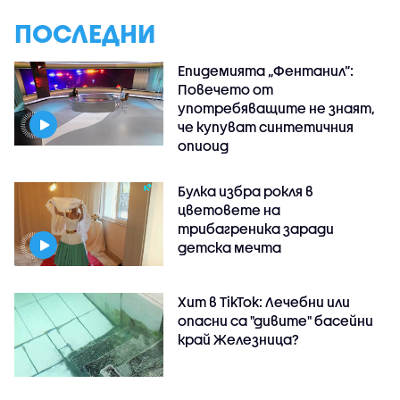
ПОСЛЕДНИ
Епидемията „Фентанил”:
Повечето от
употребяващите не знаят,
че купуват синтетичния
опиоид
Булка избра рокля в
цветовете на
трибагреника заради
детска мечта
Хит в TikTok: Лечебни или
опасни са "дивите" басейни
край Железница?