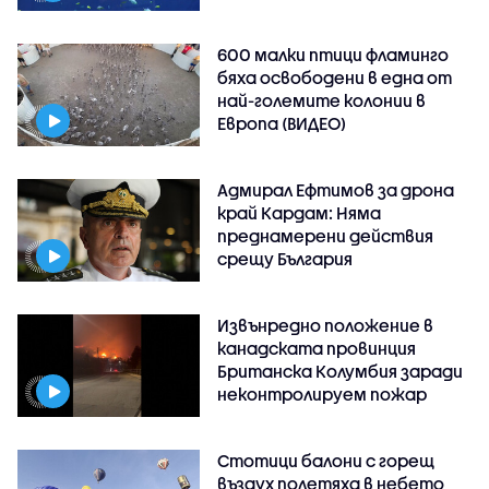
600 малки птици фламинго
бяха освободени в една от
най-големите колонии в
Европа (ВИДЕО)
Адмирал Ефтимов за дрона
край Кардам: Няма
преднамерени действия
срещу България
Извънредно положение в
канадската провинция
Британска Колумбия заради
неконтролируем пожар
Стотици балони с горещ
въздух полетяха в небето