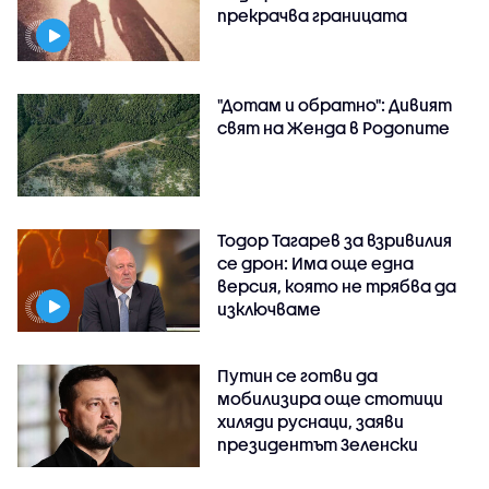
прекрачва границата
"Дотам и обратно": Дивият
свят на Женда в Родопите
Тодор Тагарев за взривилия
се дрон: Има още една
версия, която не трябва да
изключваме
Путин се готви да
мобилизира още стотици
хиляди руснаци, заяви
президентът Зеленски