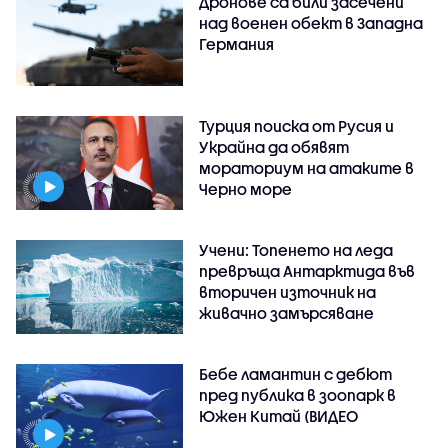
Дронове са били засечени
над военен обект в Западна
Германия
Турция поиска от Русия и
Украйна да обявят
мораториум на атаките в
Черно море
Учени: Топенето на леда
превръща Антарктида във
вторичен източник на
живачно замърсяване
Бебе ламантин с дебют
пред публика в зоопарк в
Южен Китай (ВИДЕО