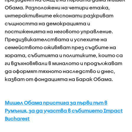
Обама. Разположени на четири етажа,
интерактивните експонати разкриват
същността на демокрацията и
постиженията на неговото управление.
Предизвикателствата и успехите на
семейството оживяват през съдбите на
хората, събитията и политиките, които са
ги вдъхновявали в миналото и продължават
да оформят тяхното наследство и днес,
казват от фондацията на Барак Обама.
Мишел Обама пристига за първи път в
Румъния, за да участва в събитието Impact
Bucharest