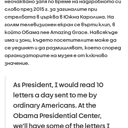
неочаквано запя по време на надгробното си
слово през 2015 г. за загиналите при
стрелбата в църква в Южна Каролина. На
голям телевизионен екран се върти клип, в
който Обама пее Amazing Grace. Навсякъде
има и зони, където посетителите може да
се уединят и да размишляват, което според
организаторите на музея е от ключово
значение.
As President, I would read 10
letters a day sent to me by
ordinary Americans. At the
Obama Presidential Center,
we’ll have some of the letters I