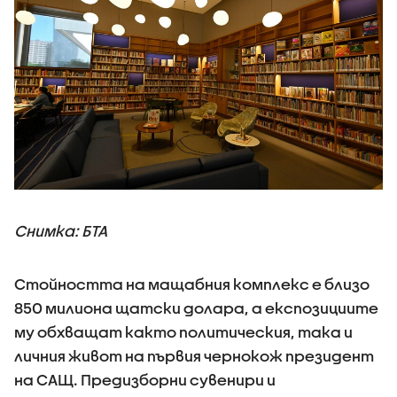
Снимка: БТА
Стойността на мащабния комплекс е близо
850 милиона щатски долара, а експозициите
му обхващат както политическия, така и
личния живот на първия чернокож президент
на САЩ. Предизборни сувенири и