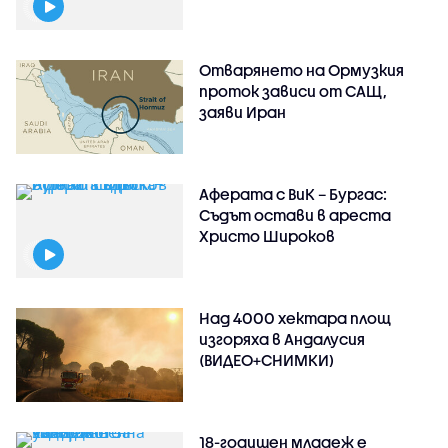
Отварянето на Ормузкия
проток зависи от САЩ,
заяви Иран
Аферата с ВиК – Бургас:
Съдът остави в ареста
Христо Широков
Над 4000 хектара площ
изгоряха в Андалусия
(ВИДЕО+СНИМКИ)
18-годишен младеж е