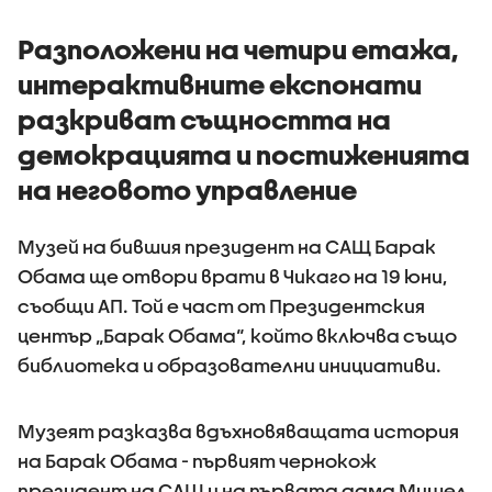
Разположени на четири етажа,
интерактивните експонати
разкриват същността на
демокрацията и постиженията
на неговото управление
Музей на бившия президент на САЩ Барак
Обама ще отвори врати в Чикаго на 19 юни,
съобщи АП. Той е част от Президентския
център „Барак Обама“, който включва също
библиотека и образователни инициативи.
Музеят разказва вдъхновяващата история
на Барак Обама - първият чернокож
президент на САЩ и на първата дама Мишел