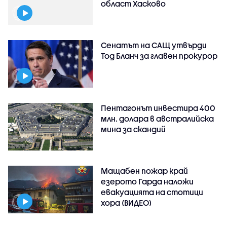
област Хасково
Сенатът на САЩ утвърди
Тод Бланч за главен прокурор
Пентагонът инвестира 400
млн. долара в австралийска
мина за скандий
Мащабен пожар край
езерото Гарда наложи
евакуацията на стотици
хора (ВИДЕО)