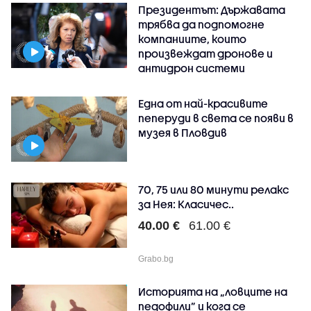
Президентът: Държавата
трябва да подпомогне
компаниите, които
произвеждат дронове и
антидрон системи
Една от най-красивите
пеперуди в света се появи в
музея в Пловдив
70, 75 или 80 минути релакс
за Нея: Класичес..
40.00 €
61.00 €
Grabo.bg
Историята на „ловците на
педофили” и кога се