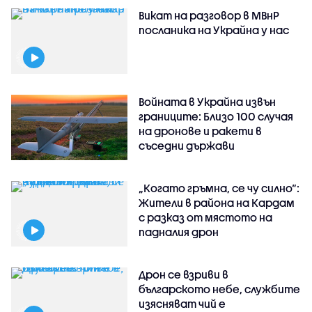
Викат на разговор в МВнР
посланика на Украйна у нас
Войната в Украйна извън
границите: Близо 100 случая
на дронове и ракети в
съседни държави
„Когато гръмна, се чу силно“:
Жители в района на Кардам
с разказ от мястото на
падналия дрон
Дрон се взриви в
българското небе, службите
изясняват чий е