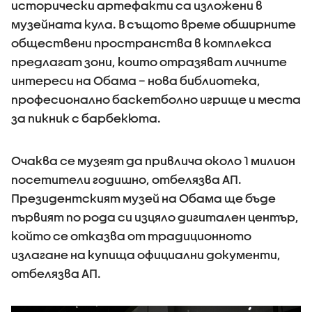
исторически артефакти са изложени в
музейната кула. В същото време обширните
обществени пространства в комплекса
предлагат зони, които отразяват личните
интереси на Обама – нова библиотека,
професионално баскетболно игрище и места
за пикник с барбекюта.
Очаква се музеят да привлича около 1 милион
посетители годишно, отбелязва АП.
Президентският музей на Обама ще бъде
първият по рода си изцяло дигитален център,
който се отказва от традиционното
излагане на купища официални документи,
отбелязва АП.