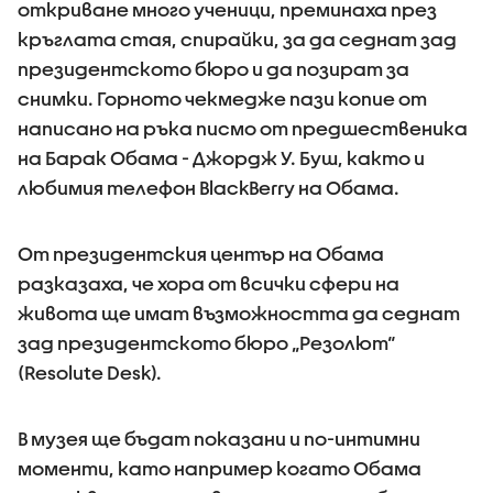
откриване много ученици, преминаха през
кръглата стая, спирайки, за да седнат зад
президентското бюро и да позират за
снимки. Горното чекмедже пази копие от
написано на ръка писмо от предшественика
на Барак Обама - Джордж У. Буш, както и
любимия телефон BlackBerry на Обама.
От президентския център на Обама
разказаха, че хора от всички сфери на
живота ще имат възможността да седнат
зад президентското бюро „Резолют“
(Resolute Desk).
В музея ще бъдат показани и по-интимни
моменти, като например когато Обама