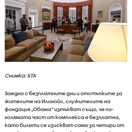
Снимка: БТА
Заедно с безплатните дни и отстъпките за
жителите на Илинойс, служителите на
фондация „Обама“ изтъкват също, че по-
голямата част от комплекса е безплатна,
като билети се изискват само за четири от