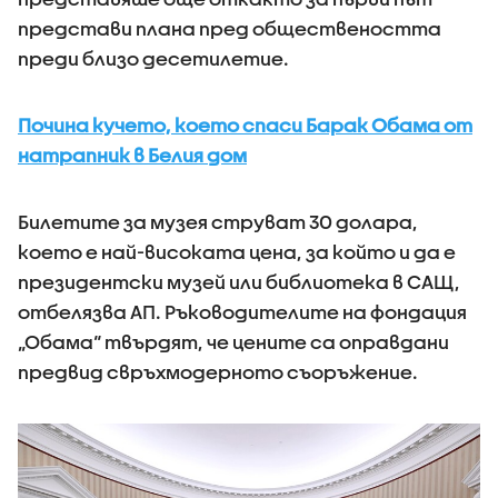
представи плана пред обществеността
преди близо десетилетие.
Почина кучето, което спаси Барак Обама от
натрапник в Белия дом
Билетите за музея струват 30 долара,
което е най-високата цена, за който и да е
президентски музей или библиотека в САЩ,
отбелязва АП. Ръководителите на фондация
„Обама“ твърдят, че цените са оправдани
предвид свръхмодерното съоръжение.