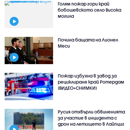
Голям пожар гори край
бобошевското село Висока
могила
Почина бащата на Лионел
Меси
Пожар избухна в завод за
рециклиране край Ротердам
(ВИДЕО+СНИМКИ)
Русия отхвърли обвиненията
за участие в инцидента с
дрон на летището в Лайпциг