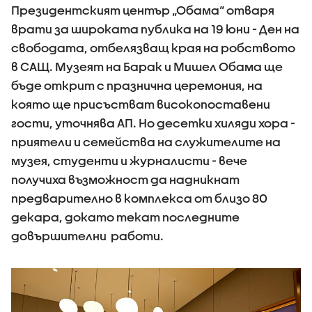
Президентският център „Обама“ отваря
врати за широката публика на 19 юни - Ден на
свободата, отбелязващ края на робството
в САЩ. Музеят на Барак и Мишел Обама ще
бъде открит с празнична церемония, на
която ще присъстват високопоставени
гости, уточнява АП. Но десетки хиляди хора -
приятели и семейства на служителите на
музея, студенти и журналисти - вече
получиха възможност да надникнат
предварително в комплекса от близо 80
декара, докато текат последните
довършителни работи.