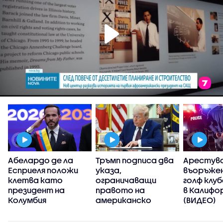
Абелардо де ла
Тръмп подписа два
Арестув
Есприеля положи
указа,
въоръжен
клетва като
ограничаващи
голф клуб
президент на
правото на
в Калифо
Колумбия
американско
(ВИДЕО)
гражданство по
рождение