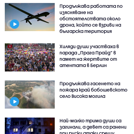
Продължава работата по
изясняване на
обстоятелствата около
дрона, който се взриви на
българска територия
Хиляди души участваха в
парада „Прага Прайд“ в
памет на жертвите от
атентата в Берлин
Продължава гасенето на
пожара край бобошевското
село Висока могила
Най-малко трима души са
загинали, а девет са ранени
при руски атаки срещу