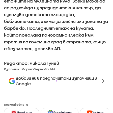
етажите на музейната кула. Всеки може да
се разхожда из президентския център, да
използва детската площадка,
библиотеката, хълма за шейни или зоната за
барбекю. Последният етаж на кулата,
който предлага панорамна гледка към
третия по големина град в страната, също
е безплатен, допълва АП.
Редактор: Никола Тунев
Източник:
Марина Чертова, БТА
Добави ни в предпочитани източници в
Google
Последвайте ни
NewsLetter
Google News
Youtube