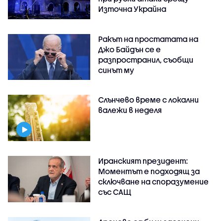
Източна Украйна
Ракът на простатата на
Джо Байдън се е
разпространил, съобщи
синът му
Слънчево време с локални
валежи в неделя
Иранският президент:
Моментът е подходящ за
сключване на споразумение
със САЩ