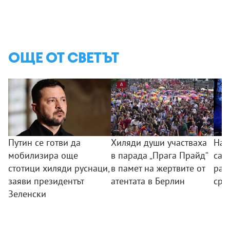
ОЩЕ ОТ СВЕТЪТ
Путин се готви да
Хиляди души участваха
Най
мобилизира още
в парада „Прага Прайд“
са з
стотици хиляди руснаци,
в памет на жертвите от
ран
заяви президентът
атентата в Берлин
сре
Зеленски