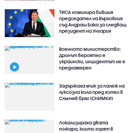
ТИСА номинира бившия
председател на Върховния
съд Андраш Бака за следващ
президент на Унгария
Военното министерство:
Дронът вероятно е
украински, инцидентът не е
преднамерен
Задържаха мъж за палеж на
луксозна кола пред хотел в
Слънчев бряг (СНИМКИ)
Локализираха двата
пожара, които горят в