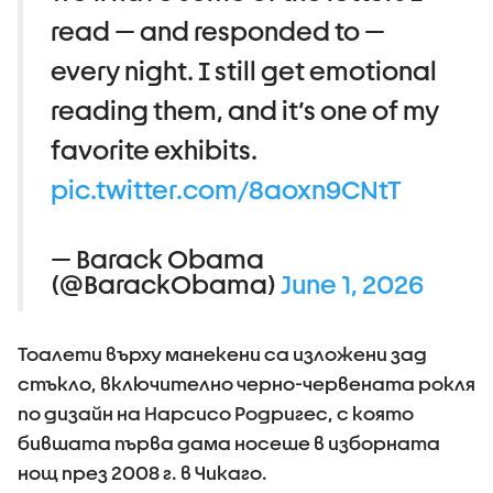
read — and responded to —
every night. I still get emotional
reading them, and it’s one of my
favorite exhibits.
pic.twitter.com/8aoxn9CNtT
— Barack Obama
(@BarackObama)
June 1, 2026
Тоалети върху манекени са изложени зад
стъкло, включително черно-червената рокля
по дизайн на Нарсисо Родригес, с която
бившата първа дама носеше в изборната
нощ през 2008 г. в Чикаго.