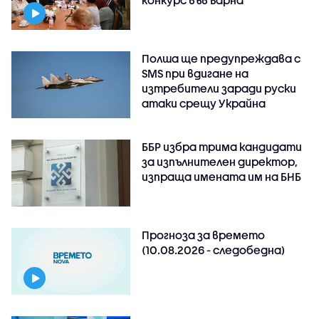
Полша ще предупреждава с
SMS при вдигане на
изтребители заради руски
атаки срещу Украйна
ББР избра трима кандидати
за изпълнителен директор,
изпраща имената им на БНБ
Прогноза за времето
(10.08.2026 - следобедна)