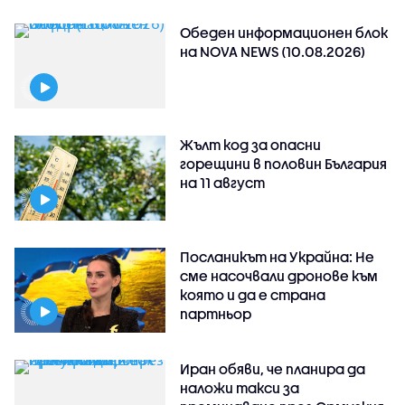
Обеден информационен блок
на NOVA NEWS (10.08.2026)
Жълт код за опасни
горещини в половин България
на 11 август
Посланикът на Украйна: Не
сме насочвали дронове към
която и да е страна
партньор
Иран обяви, че планира да
наложи такси за