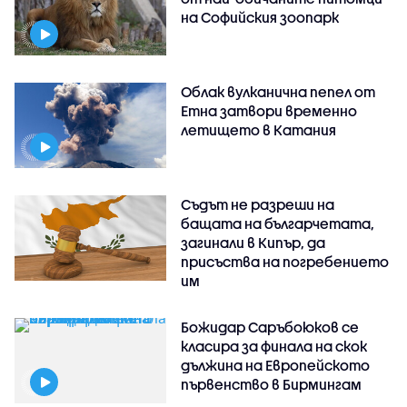
на Софийския зоопарк
Облак вулканична пепел от
Етна затвори временно
летището в Катания
Съдът не разреши на
бащата на българчетата,
загинали в Кипър, да
присъства на погребението
им
Божидар Саръбоюков се
класира за финала на скок
дължина на Европейското
първенство в Бирмингам