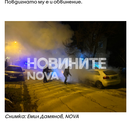
Повдигнато му е и обвинение.
Снимка: Емил Дамянов, NOVA