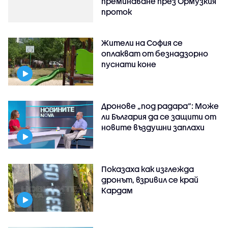
преминаване през Ормузкия
проток
Жители на София се
оплакват от безнадзорно
пуснати коне
Дронове „под радара“: Може
ли България да се защити от
новите въздушни заплахи
Показаха как изглежда
дронът, взривил се край
Кардам