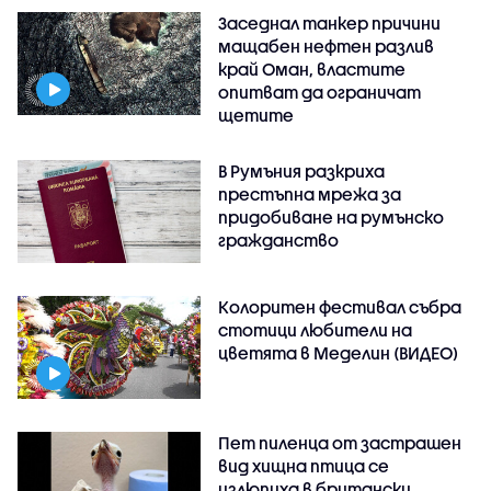
Заседнал танкер причини
мащабен нефтен разлив
край Оман, властите
опитват да ограничат
щетите
В Румъния разкриха
престъпна мрежа за
придобиване на румънско
гражданство
Колоритен фестивал събра
стотици любители на
цветята в Меделин (ВИДЕО)
Пет пиленца от застрашен
вид хищна птица се
излюпиха в британски