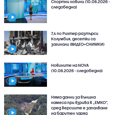
Спортни новини (10.08.2026 -
следобедна)
7,4 по Рихтер разтърси
Колумбия, десетки са
загинали (ВИДЕО+СНИМКИ)
Новините на NOVA
(10.08.2026 - следобедна)
Няма данни за външна
намеса при взрива в „ЕМКО“,
сред версиите е запалване
на барутен заряд