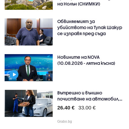
на Нолън (СНИМКИ)
Обвиняемият за
убийството на Тупак Шакур
се изправя пред съда
Новините на NOVA
(10.08.2026 - лятна късна)
Вътрешно и външно
почистване на автомобил,
п..
26.40 €
33.00 €
Grabo.bg