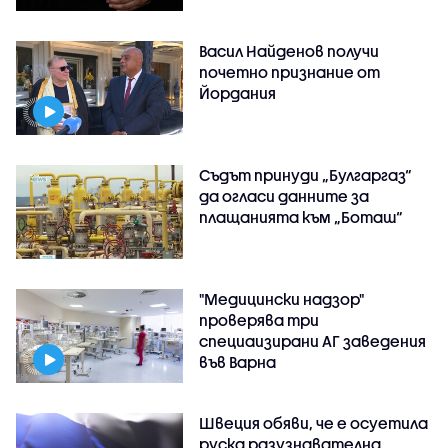
Васил Найденов получи
почетно признание от
Йордания
Съдът принуди „Булгаргаз“
да огласи данните за
плащанията към „Боташ“
"Медицински надзор"
проверява три
специаизирани АГ заведения
във Варнa
Швеция обяви, че е осуетила
руска разузнавателна