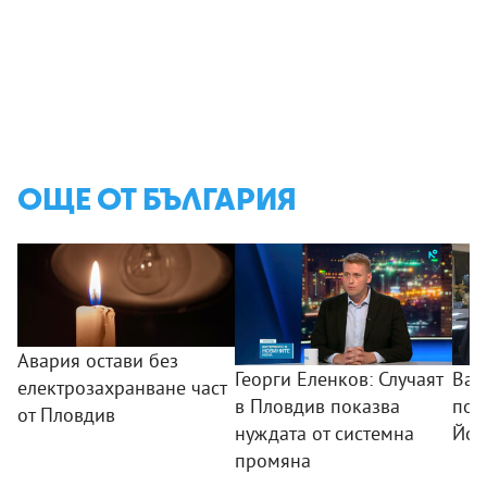
ОЩЕ ОТ БЪЛГАРИЯ
Авария остави без
Георги Еленков: Случаят
Вас
електрозахранване част
в Пловдив показва
поч
от Пловдив
нуждата от системна
Йор
промяна