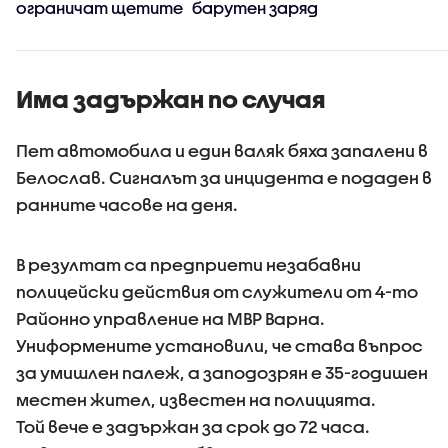
ограничат щетите
барутен заряд
Има задържан по случая
Пет автомобила и един валяк бяха запалени в
Белослав. Сигналът за инцидента е подаден в
ранните часове на деня.
В резултат са предприети незабавни
полицейски действия от служители от 4-то
Районно управление на МВР Варна.
Униформените установили, че става въпрос
за умишлен палеж, а заподозрян е 35-годишен
местен жител, известен на полицията.
Той вече е задържан за срок до 72 часа.