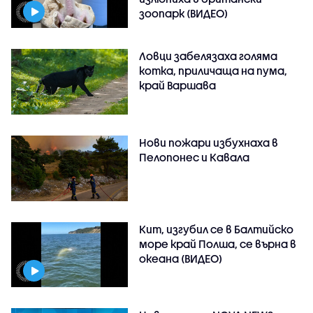
зоопарк (ВИДЕО)
Ловци забелязаха голяма
котка, приличаща на пума,
край Варшава
Нови пожари избухнаха в
Пелопонес и Кавала
Кит, изгубил се в Балтийско
море край Полша, се върна в
океана (ВИДЕО)