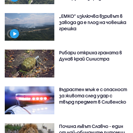
„ЕМКО” изключва взривът в
завода да е плод на човешка
грешка
Рибари откриха граната в
Дунав край Силистра
Възрастен мъж е с опасност
за живота след удар с
твърд предмет в Сливенско
Почина лъвът Славчо - един
от най-обичаните питомци