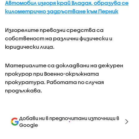
Автомобил изгоря край Владая, образува се
километрично задръстване към Перник
Изгорелите превозни средства са
собственост на различни физически и
юридически лица.
Материалите са докладвани на дежурен
прокурор при Военно-окръжната
прокуратура. Работата по случая
продължава.
Добави ни в предпочитани източници в
Google