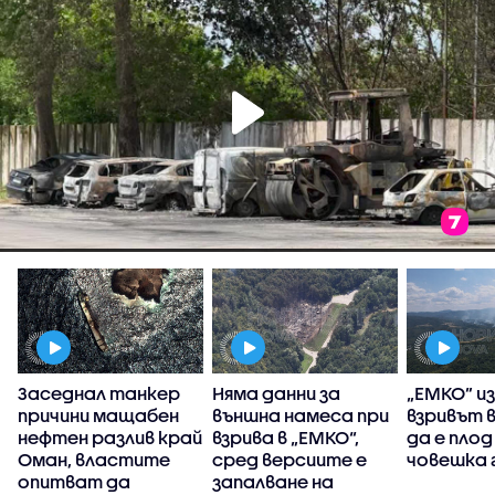
Заседнал танкер
Няма данни за
„ЕМКО” и
причини мащабен
външна намеса при
взривът 
нефтен разлив край
взрива в „ЕМКО“,
да е плод
Оман, властите
сред версиите е
човешка 
опитват да
запалване на