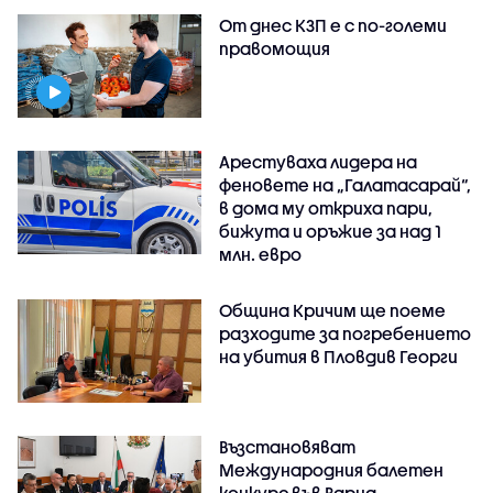
От днес КЗП е с по-големи
правомощия
Арестуваха лидера на
феновете на „Галатасарай“,
в дома му откриха пари,
бижута и оръжие за над 1
млн. евро
Община Кричим ще поеме
разходите за погребението
на убития в Пловдив Георги
Възстановяват
Международния балетен
конкурс във Варна