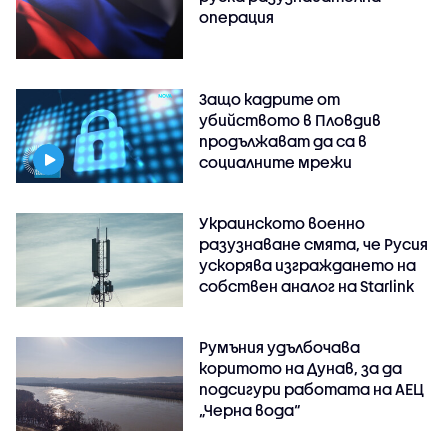
операция
Защо кадрите от
убийството в Пловдив
продължават да са в
социалните мрежи
Украинското военно
разузнаване смята, че Русия
ускорява изграждането на
собствен аналог на Starlink
Румъния удълбочава
коритото на Дунав, за да
подсигури работата на АЕЦ
„Черна вода“