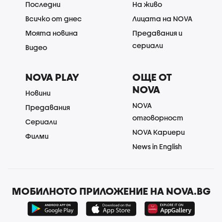
Последни
На живо
Всичко от днес
Лицата на NOVA
Моята новина
Предавания и
сериали
Видео
NOVA PLAY
ОЩЕ ОТ
NOVA
Новини
NOVA
Предавания
отговорност
Сериали
NOVA Кариери
Филми
News in English
МОБИЛНОТО ПРИЛОЖЕНИЕ НА NOVA.BG