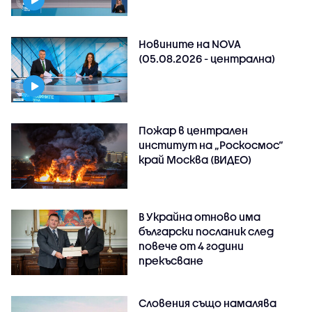
Новините на NOVA
(05.08.2026 - централна)
Пожар в централен
институт на „Роскосмос“
край Москва (ВИДЕО)
В Украйна отново има
български посланик след
повече от 4 години
прекъсване
Словения също намалява