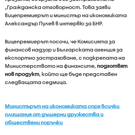
„Гражданска отговорност. Това заяви
вицепремиерът и министър на икономиката
Александър Пулев в интервю за БНР.
Вицепремиерът посочи, че Комисията за
финансов надзор и Българската агенция за
експортно застраховане, с подкрепата на
Министерството на финансите,
подготвят
нов продукт
, който ще бъде представен
следващата седмица.
Министърът на икономиката спря всички
плащания от дъщерни дружества и
обществени поръчки