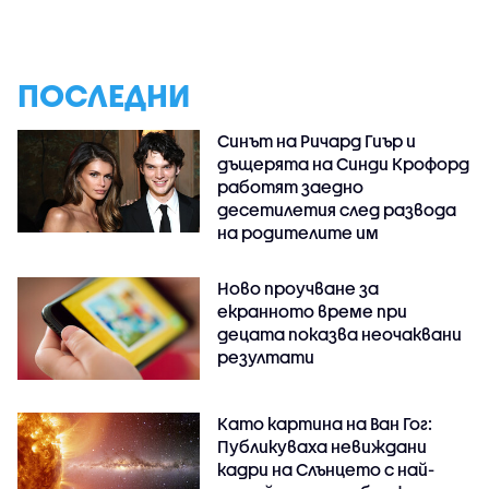
ПОСЛЕДНИ
Синът на Ричард Гиър и
дъщерята на Синди Крофорд
работят заедно
десетилетия след развода
на родителите им
Ново проучване за
екранното време при
децата показва неочаквани
резултати
Като картина на Ван Гог:
Публикуваха невиждани
кадри на Слънцето с най-