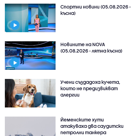
Спортни новини (05.08.2026 -
късна)
Новините на NOVA
(05.08.2026 - лятна късна)
Учени създадоха кучета,
които не предизвикват
алергии
Йеменските хути
атакуваха два саудитски
петролни танкера