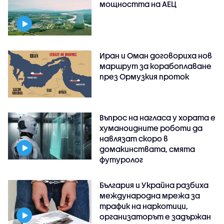
мощността на АЕЦ
Иран и Оман договориха нов
маршрут за корабоплаване
през Ормузкия проток
Въпрос на нагласа у хората е
хуманоидните роботи да
навлязат скоро в
домакинствата, смята
футуролог
България и Украйна разбиха
международна мрежа за
трафик на наркотици,
организаторът е задържан