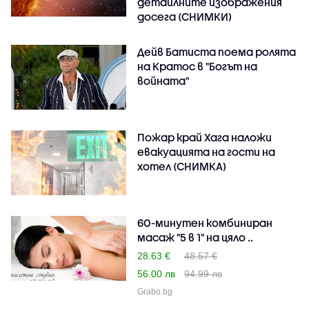
детайлните изображения
досега (СНИМКИ)
Дейв Батиста поема ролята
на Кратос в "Богът на
войната"
Пожар край Хага наложи
евакуацията на гости на
хотел (СНИМКА)
60-минутен комбиниран
масаж "5 в 1" на цяло ..
28.63 €
48.57 €
56.00 лв
94.99 лв
Grabo.bg