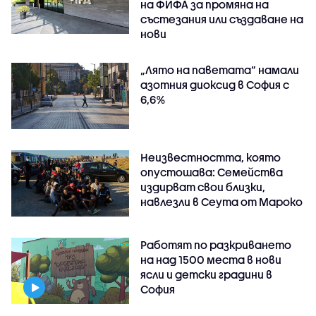
на ФИФА за промяна на
състезания или създаване на
нови
„Лято на паветата“ намали
азотния диоксид в София с
6,6%
Неизвестността, която
опустошава: Семейства
издирват свои близки,
навлезли в Сеута от Мароко
Работят по разкриването
на над 1500 места в нови
ясли и детски градини в
София