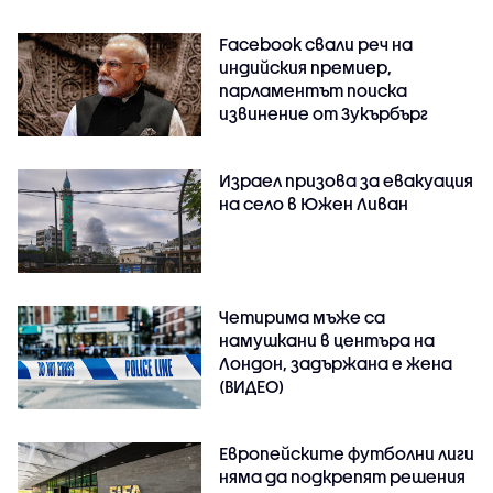
Facebook свали реч на
индийския премиер,
парламентът поиска
извинение от Зукърбърг
Израел призова за евакуация
на село в Южен Ливан
Четирима мъже са
намушкани в центъра на
Лондон, задържана е жена
(ВИДЕО)
Европейските футболни лиги
няма да подкрепят решения