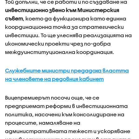
Той допълни, че се работи и по създаване на
инвестиционно звено към Министерския
съвет
, което да функционира като единна
координационна точка за стратегически
инвестиции. То ще улеснява реализацията на
икономически проекти чрез по-добра
междуинституционална координация.
Служебните министри предадоха властта
на членовете на редовния кабинет
Вицепремиерът посочи още, че се
предприемат реформи в инвестиционната
политика, насочени към консолидиране на
процесите, намаляване на
административната тежест и ускоряване