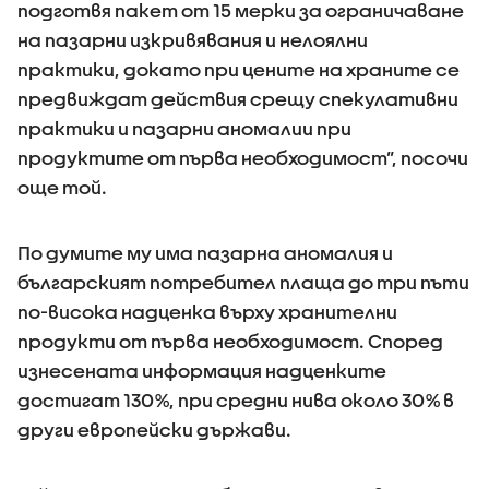
подготвя пакет от 15 мерки за ограничаване
на пазарни изкривявания и нелоялни
практики, докато при цените на храните се
предвиждат действия срещу спекулативни
практики и пазарни аномалии при
продуктите от първа необходимост”, посочи
още той.
По думите му има пазарна аномалия и
българският потребител плаща до три пъти
по-висока надценка върху хранителни
продукти от първа необходимост. Според
изнесената информация надценките
достигат 130%, при средни нива около 30% в
други европейски държави.