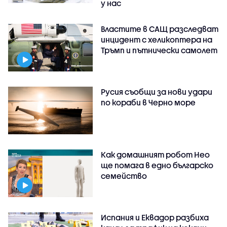
у нас
Властите в САЩ разследват
инцидент с хеликоптера на
Тръмп и пътнически самолет
Русия съобщи за нови удари
по кораби в Черно море
Как домашният робот Нео
ще помага в едно българско
семейство
Испания и Еквадор разбиха