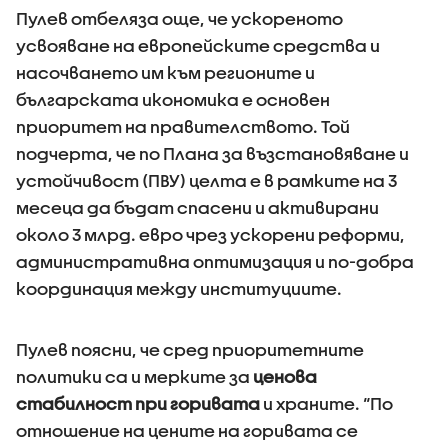
Пулев отбеляза още, че ускореното
усвояване на европейските средства и
насочването им към регионите и
българската икономика е основен
приоритет на правителството. Той
подчерта, че по Плана за възстановяване и
устойчивост (ПВУ) целта е в рамките на 3
месеца да бъдат спасени и активирани
около 3 млрд. евро чрез ускорени реформи,
административна оптимизация и по-добра
координация между институциите.
Пулев поясни, че сред приоритетните
политики са и мерките за
ценова
стабилност при горивата
и храните. “По
отношение на цените на горивата се