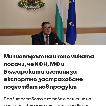
Министърът на икономиката
посочи, че КФН, МФ и
Българската агенция за
експортно застраховане
подготвят нов продукт
Правителството е готово с решение на
кризата, свързана със застраховката