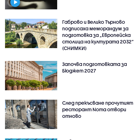
Габрово и Велико Търново
подписаха меморандум за
подготовка за „Европейска
столица на културата 2032“
(СНИМКИ)
Започва подготовката за
Бюджет 2027
След прекъсване прочутият
ресторант Noma отвори
отново