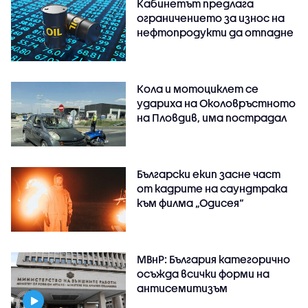
Кабинетът предлага
ограничението за износ на
нефтопродукти да отпадне
Кола и мотоциклет се
удариха на Околовръстното
на Пловдив, има пострадал
Български екип засне част
от кадрите на саундтрака
към филма „Одисея“
МВнР: България категорично
осъжда всички форми на
антисемитизъм