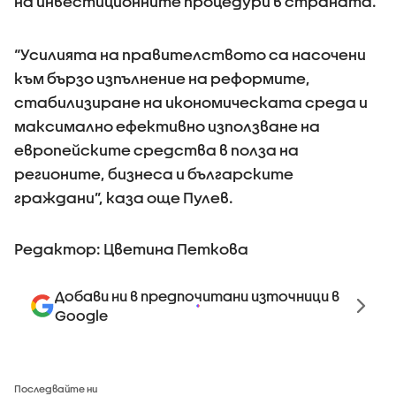
на инвестиционните процедури в страната.
“Усилията на правителството са насочени
към бързо изпълнение на реформите,
стабилизиране на икономическата среда и
максимално ефективно използване на
европейските средства в полза на
регионите, бизнеса и българските
граждани”, каза още Пулев.
Редактор: Цветина Петкова
Добави ни в предпочитани източници в
Google
Последвайте ни