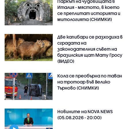
Паркът на чудовищата в
Италия - мястото, в което
се преплитат историята и
митологията (СНИМКИ)
Две капибари се разходиха в
сградата на
законодателния съвет на
бразилския щат Мату Гросу
(ВИДЕО)
Кола се преобърна по таван
на тротоар във Велико
Търново (СНИМКИ)
Новините на NOVA NEWS
(05.08.2026 - 20:00)