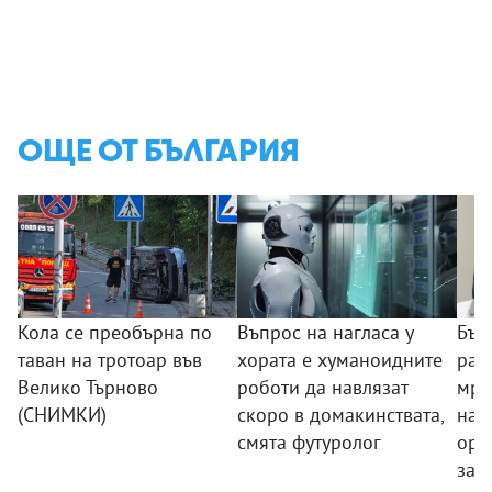
ОЩЕ ОТ БЪЛГАРИЯ
Кола се преобърна по
Въпрос на нагласа у
Бъл
таван на тротоар във
хората е хуманоидните
раз
Велико Търново
роботи да навлязат
мре
(СНИМКИ)
скоро в домакинствата,
нар
смята футуролог
орг
зад