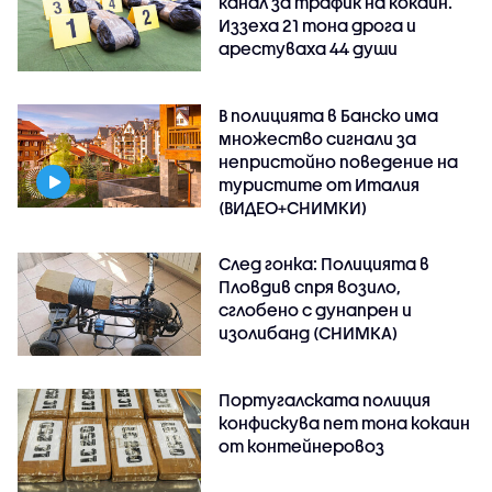
канал за трафик на кокаин.
Иззеха 21 тона дрога и
арестуваха 44 души
В полицията в Банско има
множество сигнали за
непристойно поведение на
туристите от Италия
(ВИДЕО+СНИМКИ)
След гонка: Полицията в
Пловдив спря возило,
сглобено с дунапрен и
изолибанд (СНИМКА)
Португалската полиция
конфискува пет тона кокаин
от контейнеровоз