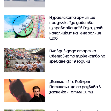
Израелската армия ще
продължи "да действа
изпреварващо" в Газа, заяви
началникът на Генералния
щаб
Пловдив даде старт на
Световното първенство по
гребане до 19 години
„Батман 2“ с Робърт
Патинсън ще се развива в
заснежен Готъм Сити