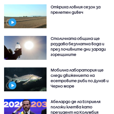
Откриха ловния сезон за
прелетен дивеч
Столичната община ще
раздава безплатна вода и
през почивните дни заради
горещините
Мобилна лаборатория ще
следи движението на
есетровите риби по Дунав и
Черно море
Абелардо де ла Есприеля
положи клетва като
президент на Колумбия