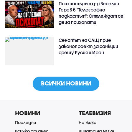
Психиатърът д-р Веселин
Герев в "Телеграфно
подкастът": Отглеждат се
деца психопати
Сенатът на САЩ прие
законопроект за санкции
срещу Русия и Иран
ВСИЧКИ НОВИНИ
НОВИНИ
ТЕЛЕВИЗИЯ
Последни
На живо
Всичко от днес
Лицата на NOVA