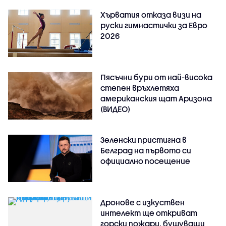
Хърватия отказа визи на
руски гимнастички за Евро
2026
Пясъчни бури от най-висока
степен връхлетяха
американския щат Аризона
(ВИДЕО)
Зеленски пристигна в
Белград на първото си
официално посещение
Дронове с изкуствен
интелект ще откриват
горски пожари, бушуващи