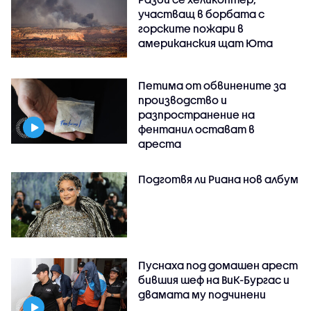
участващ в борбата с
горските пожари в
американския щат Юта
Петима от обвинените за
производство и
разпространение на
фентанил остават в
ареста
Подготвя ли Риана нов албум
Пуснаха под домашен арест
бившия шеф на ВиК-Бургас и
двамата му подчинени