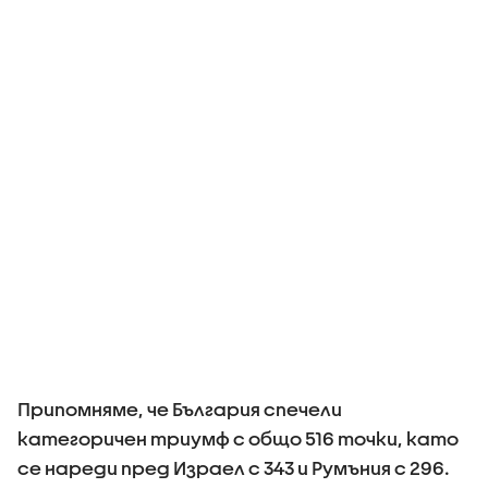
Припомняме, че България спечели
категоричен триумф с общо 516 точки, като
се нареди пред Израел с 343 и Румъния с 296.