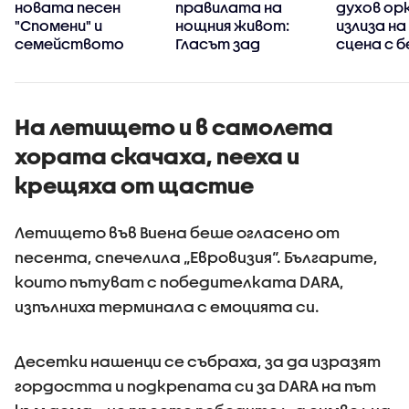
новата песен
правилата на
духов ор
:
"Спомени" и
нощния живот:
излиза н
семейството
Гласът зад
сцена с 
хитовете на
концерти
KOSHEEN - Шон
Еванс
На летището и в самолета
хората скачаха, пееха и
крещяха от щастие
Летището във Виена беше огласено от
песента, спечелила „Евровизия“. Българите,
които пътуват с победителката DARA,
изпълниха терминала с емоцията си.
Десетки нашенци се събраха, за да изразят
гордостта и подкрепата си за DARA на път