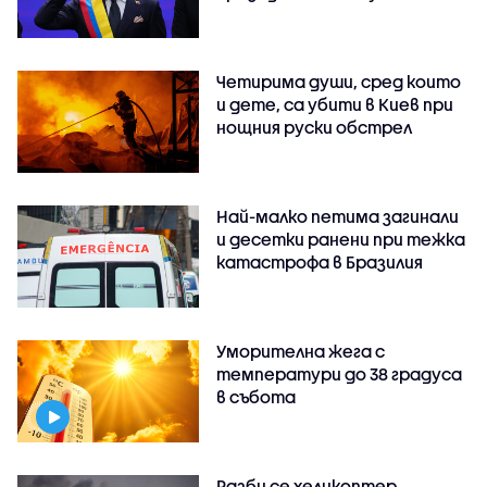
Четирима души, сред които
и дете, са убити в Киев при
нощния руски обстрел
Най-малко петима загинали
и десетки ранени при тежка
катастрофа в Бразилия
Уморителна жега с
температури до 38 градуса
в събота
Разби се хеликоптер,