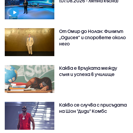
(07.08.2026 - лятна късна)
От Омир до Нолан: Филмът
„Одисея” и споровете около
него
Каква е връзката между
съня и успеха в училище
Какво се случва с присъдата
на Шон "Диди" Комбс