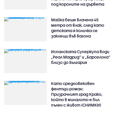
под короните на дървета
Майка беше влачена 45
метра от влак, след като
детската ѝ количка се
заклещи във вагона
Испанската Суперкупа води
„Реал Мадрид“ и „Барселона“
близо до България
Като средновековен
фентъзи роман:
Призрачният град Крако,
който в миналото е бил
пълен с живот (СНИМКИ)