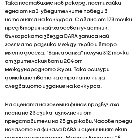
Така поставихме нов рекорд, постигайки
една от най-убедителните победи в
историята на конкурса. С аванс от 173 точки
пред втория най-харесван участник,
българската звезда DARA записа най-
голямата разлика между първо и второ
място досега. "Бангаранга" получи 312 точки
от зрителския вот и 204 от
международното жури. Така осигури
домакинството на страната ни за
следващото издание на конкурса.
На сцената на големия финал прозвучаха
песни на 23 езика, изпълнени от
представители на 25 държави. Часове преди
началото на финала DARA и сценичният екип
получиха наградата „Марсел Безансон“ в