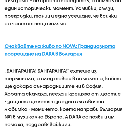
към дома – не просто победител, а символ на
един исторически момент. Усмивки, сълзи,
прегръдки, танци и едно усещане, че всички
са част от нещо голямо.
Очаквайте на живо по NOVA: Грандиозното
посрещане на DARA в България
„БАНГАРАНГА! БАНГАРАНГА!“ ехтеше из
терминала, а след това и в самолета, който
ще докара сънародниците ни в София.
Хората скачаха, пееха и крещяха от щастие
- защото ще летят заедно със своята
любимка - момичето, което направи България
№1 в музикална Европа. А DARA се появи и им
помаха, поздравявайки ги.