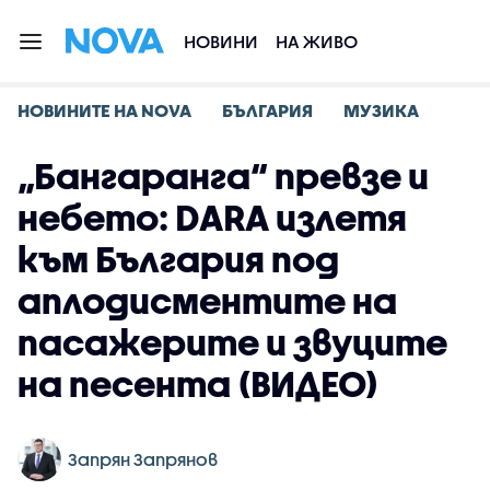
НОВИНИ
НА ЖИВО
НОВИНИТЕ НА NOVA
БЪЛГАРИЯ
МУЗИКА
„Бангаранга“ превзе и
небето: DARA излетя
към България под
аплодисментите на
пасажерите и звуците
на песента (ВИДЕО)
Запрян Запрянов