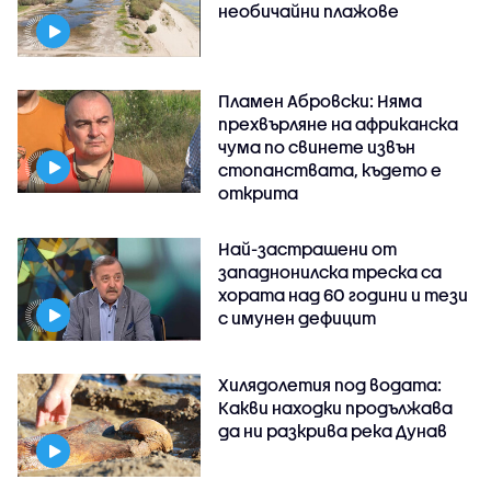
необичайни плажове
Пламен Абровски: Няма
прехвърляне на африканска
чума по свинете извън
стопанствата, където е
открита
Най-застрашени от
западнонилска треска са
хората над 60 години и тези
с имунен дефицит
Хилядолетия под водата:
Какви находки продължава
да ни разкрива река Дунав