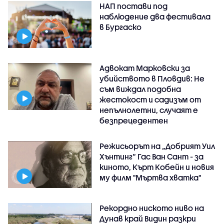
НАП постави под
наблюдение два фестивала
в Бургаско
Адвокат Марковски за
убийството в Пловдив: Не
съм виждал подобна
жестокост и садизъм от
непълнолетни, случаят е
безпрецедентен
Режисьорът на „Добрият Уил
Хънтинг“ Гас Ван Сант - за
киното, Кърт Кобейн и новия
му филм "Мъртва хватка"
Рекордно ниското ниво на
Дунав край Видин разкри