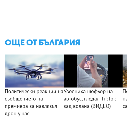
ОЩЕ ОТ БЪЛГАРИЯ
Политически реакции на
Уволниха шофьор на
Пож
съобщението на
автобус, гледал TikTok
на 
премиера за навлязъл
зад волана (ВИДЕО)
са 
дрон у нас