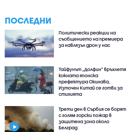
ПОСЛЕДНИ
Политически реакции на
съобщението на премиера
за навлязъл дрон у нас
Тайфунът „Долфин” връхлетя
южната японска
префектура Окинава,
Източен Китай се готви за
стихията
Трети ден в Сърбия се борят
с голям горски пожар в
защитена зона около
Белград