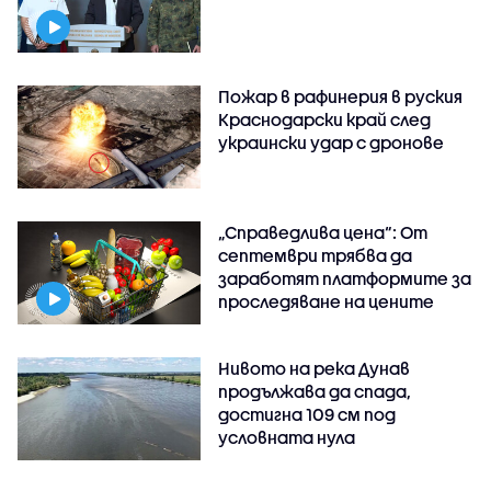
Пожар в рафинерия в руския
Краснодарски край след
украински удар с дронове
„Справедлива цена“: От
септември трябва да
заработят платформите за
проследяване на цените
Нивото на река Дунав
продължава да спада,
достигна 109 см под
условната нула