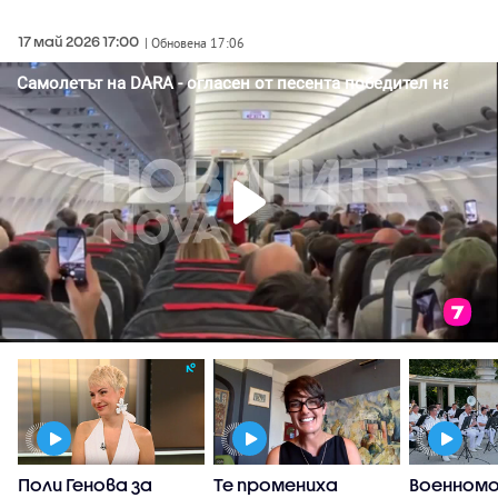
17 май 2026 17:00
| Обновена 17:06
а
Поли Генова за
Те промениха
Военном