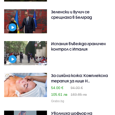
Зеленски и Вучич се
срещнаха в Белград
Испания въвежда граничен
контрол с Италия
За сияйна кожа: Комплексна
терапия за лице H..
54.00 €
94.00 €
105.61 лв
183.85 лв
Grabo.bg
Уволниха шофьор на