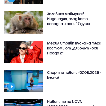
Заловиха маймуна в
Индонезия, след като
нападна и рани 17 души
Мерил Стрийп пуска на търг
костюми от „Дяволът носи
Прада 2“
Спортни новини (07.08.2026 -
късна)
Новините на NOVA