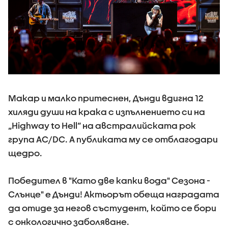
Макар и малко притеснен, Дънди вдигна 12
хиляди души на крака с изпълнението си на
„Highway to Hell“ на австралийската рок
група AC/DC. А публиката му се отблагодари
щедро.
Победител в "Като две капки вода" Сезона -
Слънце" е Дънди! Актьорът обеща наградата
да отиде за негов състудент, който се бори
с онкологично заболяване.