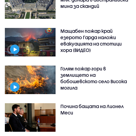
мина за скандий
Мащабен пожар край
езерото Гарда наложи
евакуацията на стотици
хора (ВИДЕО)
Голям пожар гори в
землището на
бобошевското село Висока
могила
Почина бащата на Лионел
Меси