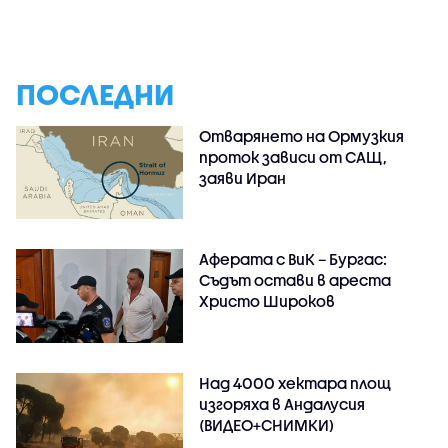
ПОСЛЕДНИ
Отварянето на Ормузкия
проток зависи от САЩ,
заяви Иран
Аферата с ВиК – Бургас:
Съдът остави в ареста
Христо Широков
Над 4000 хектара площ
изгоряха в Андалусия
(ВИДЕО+СНИМКИ)