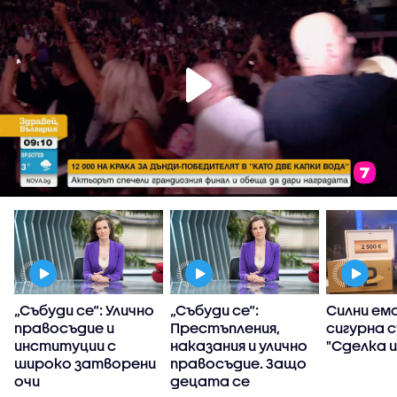
т
„Събуди се“: Улично
„Събуди се“:
Силни емо
правосъдие и
Престъпления,
сигурна с
институции с
наказания и улично
"Сделка и
широко затворени
правосъдие. Защо
очи
децата се