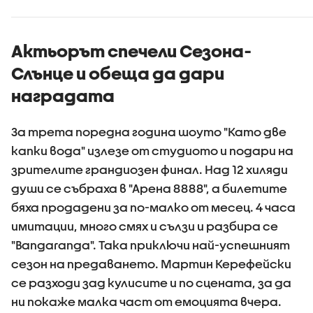
превърнаха в
убийци?
Актьорът спечели Сезона-
Слънце и обеща да дари
наградата
За трета поредна година шоуто "Като две
капки вода" излезе от студиото и подари на
зрителите грандиозен финал. Над 12 хиляди
души се събраха в "Арена 8888", а билетите
бяха продадени за по-малко от месец. 4 часа
имитации, много смях и сълзи и разбира се
"Bangaranga". Така приключи най-успешният
сезон на предаването. Мартин Керефейски
се разходи зад кулисите и по сцената, за да
ни покаже малка част от емоцията вчера.