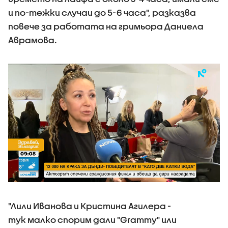
и по-тежки случаи до 5-6 часа", разказва
повече за работата на гримьора Даниела
Аврамова.
"Лили Иванова и Кристина Агилера -
тук малко спорим дали "Grammy" или