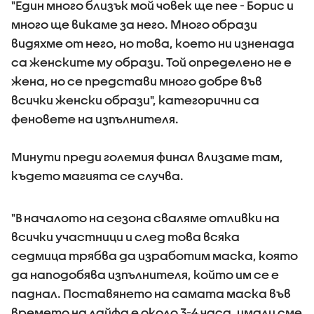
"Един много близък мой човек ще пее - Борис и
много ще викаме за него. Много образи
видяхме от него, но това, което ни изненада
са женските му образи. Той определено не е
жена, но се представи много добре във
всички женски образи", категорични са
феновете на изпълнителя.
Минути преди големия финал влизаме там,
където магията се случва.
"В началото на сезона сваляме отливки на
всички участници и след това всяка
седмица трябва да изработим маска, която
да наподобява изпълнителя, който им се е
паднал. Поставянето на самата маска във
времето на лайфа е около 3-4 часа, имали сме