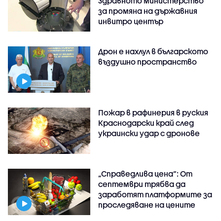
Здравното министерство
за промяна на държавния
инвитро център
Дрон е нахлул в българското
въздушно пространство
Пожар в рафинерия в руския
Краснодарски край след
украински удар с дронове
„Справедлива цена“: От
септември трябва да
заработят платформите за
проследяване на цените