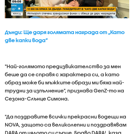
Дънди: Ще даря голямата награда от „Като
две капки вода“
"Най-голямото предизвикателство за мен
беше да се справя с характера си, а като
образ може би мъжките образи ми бяха най-
трудни за изпълнение", признава GenZ-то на
Сезона-Слънце Симона.
"Да поздравите всички прекрасни водещи на
NOVA, защото са великолепни и поздравявам
DARA от цялото си сърце. Браво DARA!, каза