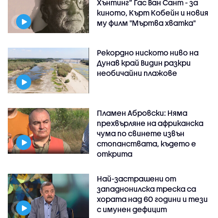
Хънтинг“ Гас Ван Сант - за
киното, Кърт Кобейн и новия
му филм "Мъртва хватка"
Рекордно ниското ниво на
Дунав край Видин разкри
необичайни плажове
Пламен Абровски: Няма
прехвърляне на африканска
чума по свинете извън
стопанствата, където е
открита
Най-застрашени от
западнонилска треска са
хората над 60 години и тези
с имунен дефицит