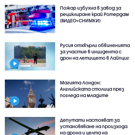
Пожар избухна в завод за
рециклиране край Ротердам
(ВИДЕО+СНИМКИ)
Русия отхвърли обвиненията
за участие в инцидента с
дрон на летището в Лайпциг
Магията Лондон:
Английската столица през
погледа на младите
Депутати настояват за
установяване на произхода
на дрона и целта на