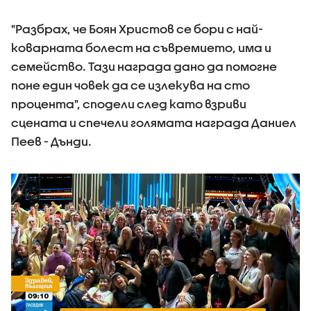
"Разбрах, че Боян Христов се бори с най-
коварната болест на съвремието, има и
семейство. Тази награда дано да помогне
поне един човек да се излекува на сто
процента", сподели след като взриви
сцената и спечели голямата награда Даниел
Пеев - Дънди.