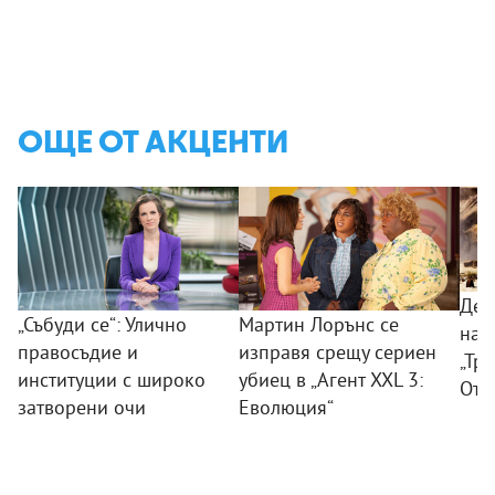
ОЩЕ ОТ АКЦЕНТИ
Дес
„Събуди се“: Улично
Мартин Лорънс се
на 
правосъдие и
изправя срещу сериен
„Тр
институции с широко
убиец в „Агент XXL 3:
Отм
затворени очи
Еволюция“