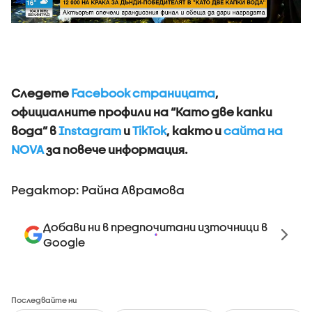
Следете
Facebook страницата
,
официалните профили на “Като две капки
вода” в
Instagram
и
TikTok
, както и
сайта на
NOVA
за повече информация.
Редактор: Райна Аврамова
Добави ни в предпочитани източници в
Google
Последвайте ни