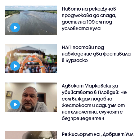
Нивото на река Дунав
продължава да спада,
достигна 109 см под
условната нула
НАП постави под
наблюдение два фестивала
в Бургаско
Адвокат Марковски за
убийството в Пловдив: Не
съм виждал подобна
жестокост и садизъм от
непълнолетни, случаят е
безпрецедентен
Режисьорът на „Добрият Уил