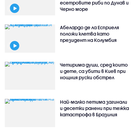
есетровите риби по Дунав и
Черно море
Абелардо де ла Есприеля
положи клетва като
президент на Колумбия
Четирима души, сред които
и дете, са убити в Киев при
нощния руски обстрел
Най-малко петима загинали
и десетки ранени при тежка
катастрофа в Бразилия