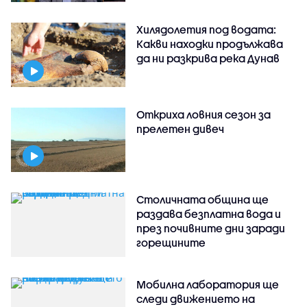
Хилядолетия под водата:
Какви находки продължава
да ни разкрива река Дунав
Откриха ловния сезон за
прелетен дивеч
Столичната община ще
раздава безплатна вода и
през почивните дни заради
горещините
Мобилна лаборатория ще
следи движението на