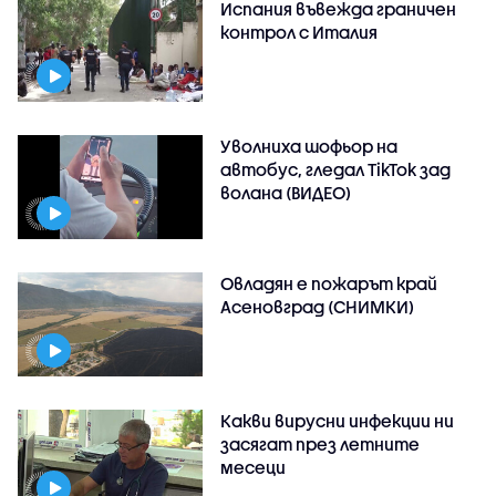
Испания въвежда граничен
контрол с Италия
Уволниха шофьор на
автобус, гледал TikTok зад
волана (ВИДЕО)
Овладян е пожарът край
Асеновград (СНИМКИ)
Какви вирусни инфекции ни
засягат през летните
месеци