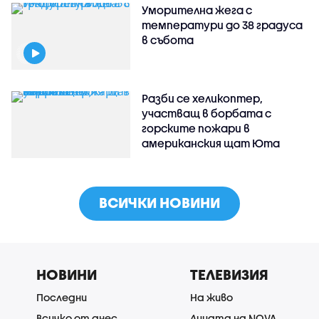
Уморителна жега с
температури до 38 градуса
в събота
Разби се хеликоптер,
участващ в борбата с
горските пожари в
американския щат Юта
ВСИЧКИ НОВИНИ
НОВИНИ
ТЕЛЕВИЗИЯ
Последни
На живо
Всичко от днес
Лицата на NOVA