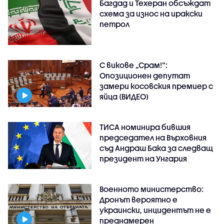
Багдад и Техеран обсъждат
схема за износ на иракски
петрол
С викове „Срам!“:
Опозиционен депутат
замери косовския премиер с
яйца (ВИДЕО)
ТИСА номинира бившия
председател на Върховния
съд Андраш Бака за следващ
президент на Унгария
Военното министерство:
Дронът вероятно е
украински, инцидентът не е
преднамерен