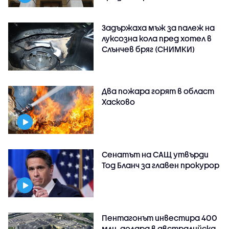
Задържаха мъж за палеж на
луксозна кола пред хотел в
Слънчев бряг (СНИМКИ)
Два пожара горят в област
Хасково
Сенатът на САЩ утвърди
Тод Бланч за главен прокурор
Пентагонът инвестира 400
млн. долара в австралийска