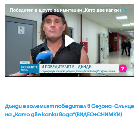
Дънди е големият победител в Сезона-Слънце
на „Като две капки вода“(ВИДЕО+СНИМКИ)