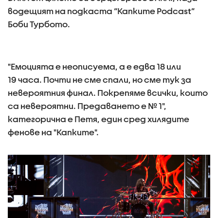
водещият на подкаста “Капките Podcast”
Боби Турбото.
"Емоцията е неописуема, а е едва 18 или
19 часа. Почти не сме спали, но сме тук за
невероятния финал. Покрепяме всички, които
са невероятни. Предаването е № 1",
категорична е Петя, един сред хилядите
фенове на "Капките".