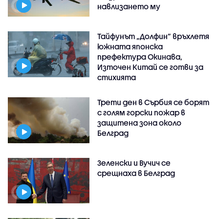
навлизането му
Тайфунът „Долфин” връхлетя
южната японска
префектура Окинава,
Източен Китай се готви за
стихията
Трети ден в Сърбия се борят
с голям горски пожар в
защитена зона около
Белград
Зеленски и Вучич се
срещнаха в Белград