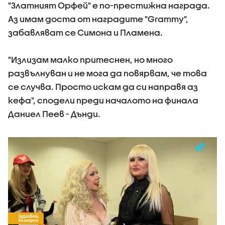
"Златният Орфей" е по-престижна награда.
Аз имам доста от наградите "Grammy",
забавляват се Симона и Пламена.
"Излизам малко притеснен, но много
развълнуван и не мога да повярвам, че това
се случва. Просто искам да си направя аз
кефа", сподели преди началото на финала
Даниел Пеев - Дънди.