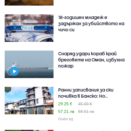
18-годишен младеж е
задържан за убийството на
чичо си
Снаряд удари кораб край
бреговете на Оман, избухна
пожар
Ранни записвания за ски
почивка в Банско: Но..
29.25 €
45.00 €
57.21 лв
88.01 лв
Grabo.bg