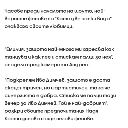
Часове преди началото на шоуто, най-
верните фенове на "Като две капки вода"
очакваха своите любимци.
"Емилия, защото най-много ми харесва как
танцува и как пее и стискам палци за нея",
сподели пред камерата Андреа.
"Подкрепям Иво Димчев, защото е доста
ексцентричен, но и артистичен, така че
синергията е добра. Стискаме палци тази
вечер за Иво Димчев. Той е най-добрият",
разкри своите предпочитания Надя
Костадинова и още негови фенове.