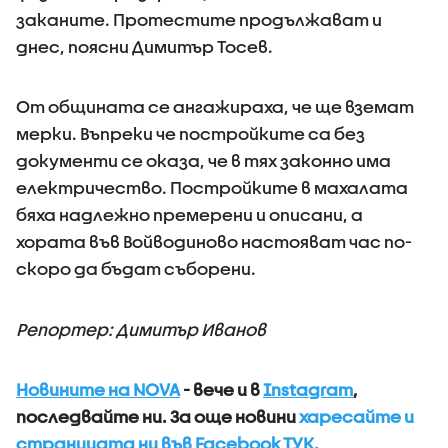
заканите. Протестите продължават и
днес, поясни Димитър Тосев.
От общината се ангажираха, че ще вземат
мерки. Въпреки че постройките са без
документи се оказа, че в тях законно има
електричество. Постройките в махалата
бяха надлежно премерени и описани, а
хората във Войводиново настояват час по-
скоро да бъдат съборени.
Репортер: Димитър Иванов
Новините на NOVA
- вече и в
Instagram
,
последвайте ни.
За още новини
харесайте и
страницата ни във Facebook ТУК.