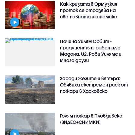
Как кризата в Ормузкия
проток се отразява на
световната икономика
Почина Уилям Орбит -
продуцентът, работил с
Мадона, U2, Роби Уилямс и
много други
Заради жегите и вятъра:
Обявиха екстремен риск от
пожари в Хасковско
Голям пожар в Пловдивско
(ВИДЕО+СНИМКИ)