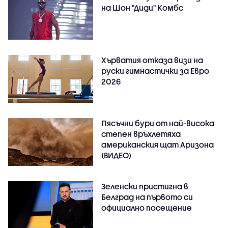
на Шон "Диди" Комбс
Хърватия отказа визи на
руски гимнастички за Евро
2026
Пясъчни бури от най-висока
степен връхлетяха
американския щат Аризона
(ВИДЕО)
Зеленски пристигна в
Белград на първото си
официално посещение