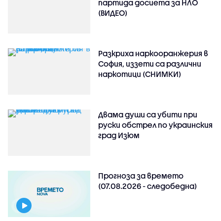
партида досиета за НЛО
(ВИДЕО)
Разкриха наркооранжерия в
София, иззети са различни
наркотици (СНИМКИ)
Двама души са убити при
руски обстрeл по украинския
град Изюм
Прогноза за времето
(07.08.2026 - следобедна)