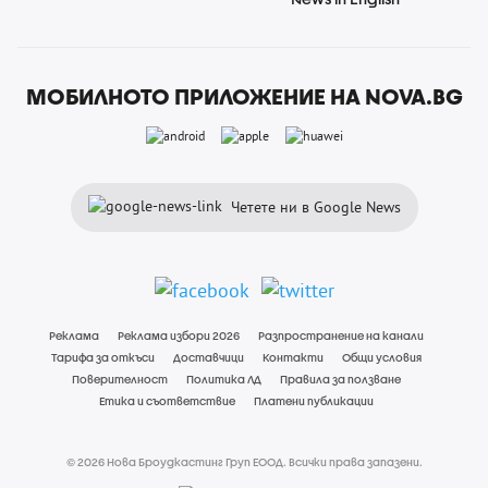
МОБИЛНОТО ПРИЛОЖЕНИЕ НА NOVA.BG
Четете ни в Google News
Реклама
Реклама избори 2026
Разпространение на канали
Тарифа за откъси
Доставчици
Контакти
Общи условия
Поверителност
Политика ЛД
Правила за ползване
Етика и съответствие
Платени публикации
© 2026 Нова Броудкастинг Груп ЕООД. Всички права запазени.