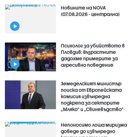
Новините на NOVA
(07.08.2026 - централна)
Психолог за убийството в
Пловдив: Възрастните
дадохме примерите за
агресивно поведение
Земеделският министър
поиска от Европейската
комисия извънредна
подкрепа за секторите
„Мляко“ и „Свиневъдство“
Непоносимо лоша миризма
доведе до извънредно