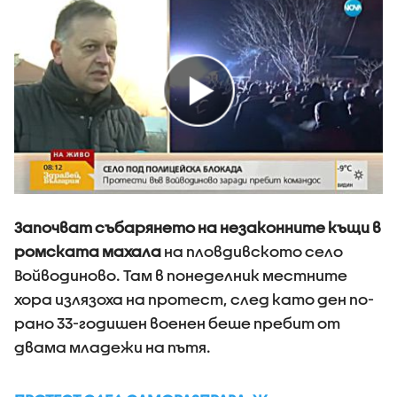
Започват събарянето на незаконните къщи в
ромската махала
на пловдивското село
Войводиново. Там в понеделник местните
хора излязоха на протест, след като ден по-
рано 33-годишен военен беше пребит от
двама младежи на пътя.