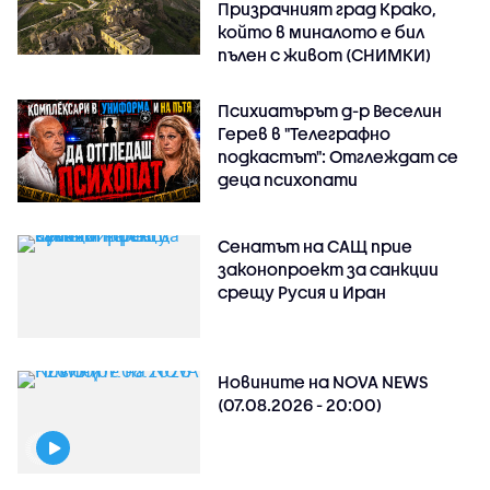
Призрачният град Крако,
който в миналото е бил
пълен с живот (СНИМКИ)
Психиатърът д-р Веселин
Герев в "Телеграфно
подкастът": Отглеждат се
деца психопати
Сенатът на САЩ прие
законопроект за санкции
срещу Русия и Иран
Новините на NOVA NEWS
(07.08.2026 - 20:00)