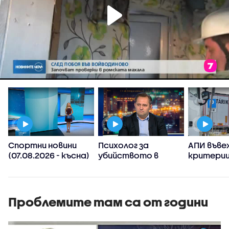
Спортни новини
Психолог за
АПИ въве
(07.08.2026 - късна)
убийството в
критерии
Пловдив:
спиране 
Възрастните
тировет
дадохме
примерите за
Проблемите там са от години
агресивно
поведение