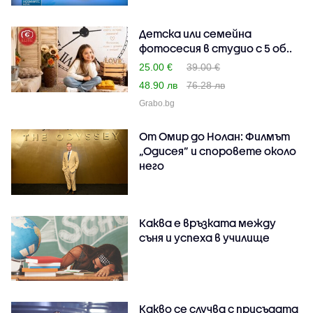
Детска или семейна
фотосесия в студио с 5 об..
25.00 €
39.00 €
48.90 лв
76.28 лв
Grabo.bg
От Омир до Нолан: Филмът
„Одисея” и споровете около
него
Каква е връзката между
съня и успеха в училище
Какво се случва с присъдата