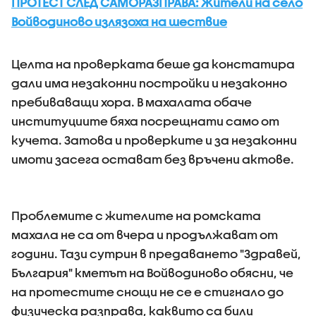
ПРОТЕСТ СЛЕД САМОРАЗПРАВА: Жители на село
Войводиново излязоха на шествие
Целта на проверката беше да констатира
дали има незаконни постройки и незаконно
пребиваващи хора. В махалата обаче
институциите бяха посрещнати само от
кучета. Затова и проверките и за незаконни
имоти засега остават без връчени актове.
Проблемите с жителите на ромската
махала не са от вчера и продължават от
години. Тази сутрин в предаването "Здравей,
България" кметът на Войводиново обясни, че
на протестите снощи не се е стигнало до
физическа разправа, каквито са били