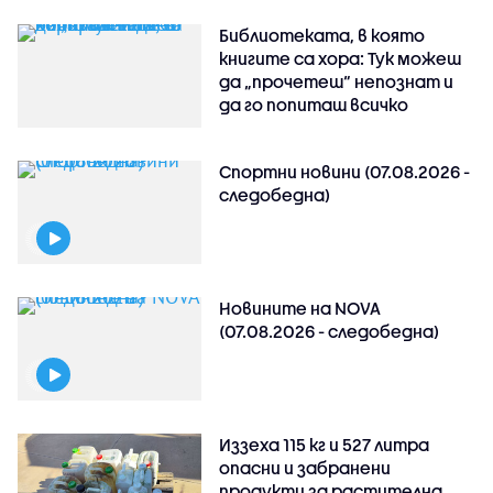
Библиотеката, в която
книгите са хора: Тук можеш
да „прочетеш“ непознат и
да го попиташ всичко
Спортни новини (07.08.2026 -
следобедна)
Новините на NOVA
(07.08.2026 - следобедна)
Иззеха 115 кг и 527 литра
опасни и забранени
продукти за растителна