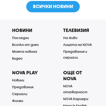
ВСИЧКИ НОВИНИ
НОВИНИ
ТЕЛЕВИЗИЯ
Последни
На живо
Всичко от днес
Лицата на NOVA
Моята новина
Предавания и
сериали
Видео
NOVA PLAY
ОЩЕ ОТ
NOVA
Новини
NOVA
Предавания
отговорност
Сериали
NOVA Кариери
Филми
News in English