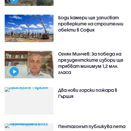
Боди камери ще записват
проверките на строителни
обекти в София
Огнян Минчев: За победа на
президентските избори ще
трябват минимум 1,2 млн.
гласа
Два нови горски пожара в
Гърция
Пентагонът публикува пета