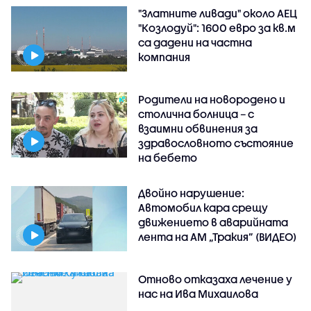
"Златните ливади" около АЕЦ
"Козлодуй": 1600 евро за кв.м
са дадени на частна
компания
Родители на новородено и
столична болница – с
взаимни обвинения за
здравословното състояние
на бебето
Двойно нарушение:
Автомобил кара срещу
движението в аварийната
лента на АМ „Тракия” (ВИДЕО)
Отново отказаха лечение у
нас на Ива Михаилова