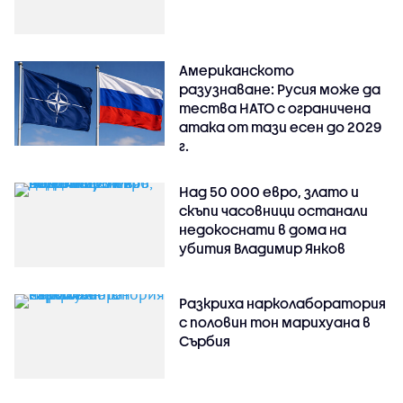
Американското
разузнаване: Русия може да
тества НАТО с ограничена
атака от тази есен до 2029
г.
Над 50 000 евро, злато и
скъпи часовници останали
недокоснати в дома на
убития Владимир Янков
Разкриха нарколаборатория
с половин тон марихуана в
Сърбия