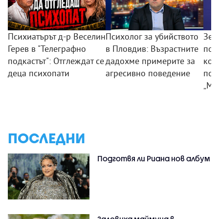
Психиатърът д-р Веселин
Психолог за убийството
Зем
Герев в "Телеграфно
в Пловдив: Възрастните
пои
подкастът": Отглеждат се
дадохме примерите за
ком
деца психопати
агресивно поведение
под
„Мл
ПОСЛЕДНИ
Подготвя ли Риана нов албум
Заловиха маймуна в