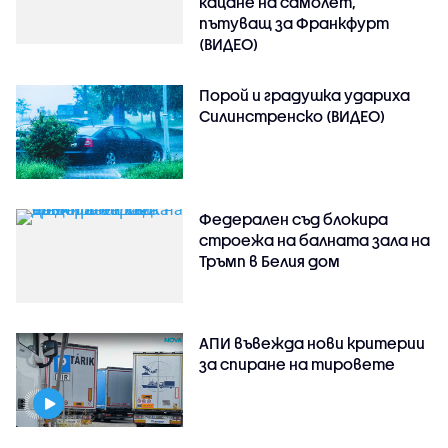
кацане на самолет,
пътуващ за Франкфурт
(ВИДЕО)
Порой и градушка удариха
Силинстренско (ВИДЕО)
Федерален съд блокира
строежа на балната зала на
Тръмп в Белия дом
АПИ въвежда нови критерии
за спиране на тировете