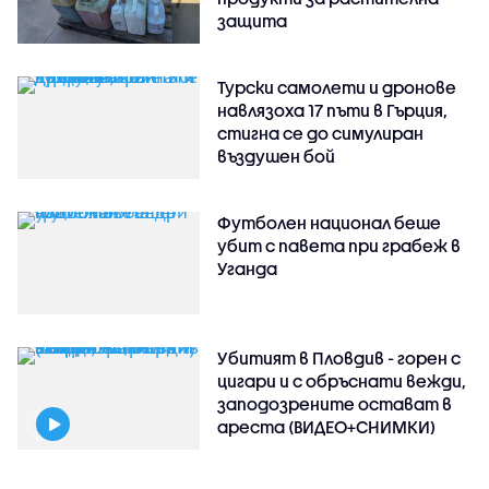
защита
Турски самолети и дронове
навлязоха 17 пъти в Гърция,
стигна се до симулиран
въздушен бой
Футболен национал беше
убит с павета при грабеж в
Уганда
Убитият в Пловдив - горен с
цигари и с обръснати вежди,
заподозрените остават в
ареста (ВИДЕО+СНИМКИ)