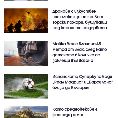
Дронове с изкуствен
интелект ще откриват
горски пожари, бушуващи
под короните на дървета
Майка беше влачена 45
метра от влак, след като
детската ѝ количка се
заклещи във вагона
Испанската Суперкупа води
„Реал Мадрид“ и „Барселона“
близо до България
Като средновековен
фентъзи роман: