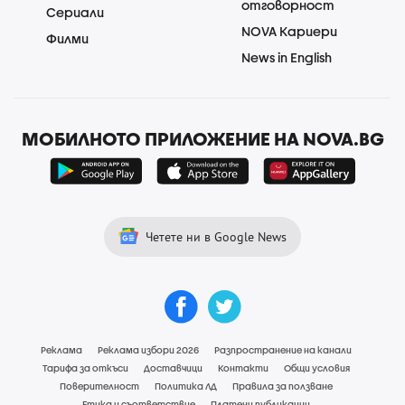
отговорност
Сериали
NOVA Кариери
Филми
News in English
МОБИЛНОТО ПРИЛОЖЕНИЕ НА NOVA.BG
Четете ни в Google News
Реклама
Реклама избори 2026
Разпространение на канали
Тарифа за откъси
Доставчици
Контакти
Общи условия
Поверителност
Политика ЛД
Правила за ползване
Етика и съответствие
Платени публикации