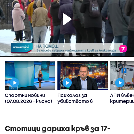
Спортни новини
Психолог за
АПИ въве
(07.08.2026 - късна)
убийството в
критерии
Пловдив:
спиране 
Възрастните
тировет
дадохме
примерите за
Стотици дариха кръв за 17-
агресивно