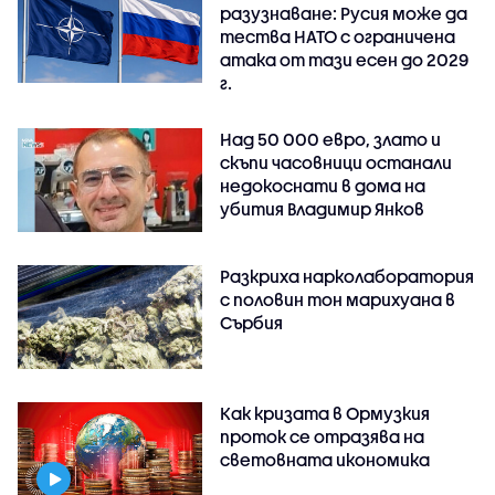
разузнаване: Русия може да
тества НАТО с ограничена
атака от тази есен до 2029
г.
Над 50 000 евро, злато и
скъпи часовници останали
недокоснати в дома на
убития Владимир Янков
Разкриха нарколаборатория
с половин тон марихуана в
Сърбия
Как кризата в Ормузкия
проток се отразява на
световната икономика