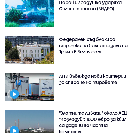
Порой и градушка удариха
Силинстренско (ВИДЕО)
Федерален съд блокира
строежа на балната зала на
Тръмп в Белия дом
АПИ въвежда нови критерии
за спиране на тировете
"Златните ливади" около АЕЦ
"Козлодуй": 1600 евро за кв.м
са дадени на частна
компания