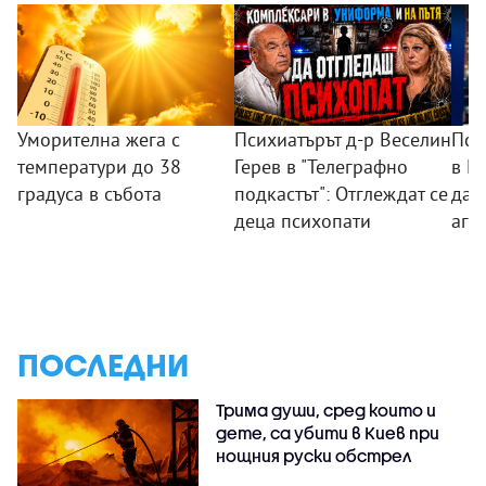
Уморителна жега с
Психиатърът д-р Веселин
Пси
температури до 38
Герев в "Телеграфно
в П
градуса в събота
подкастът": Отглеждат се
дад
деца психопати
агр
ПОСЛЕДНИ
Трима души, сред които и
дете, са убити в Киев при
нощния руски обстрел