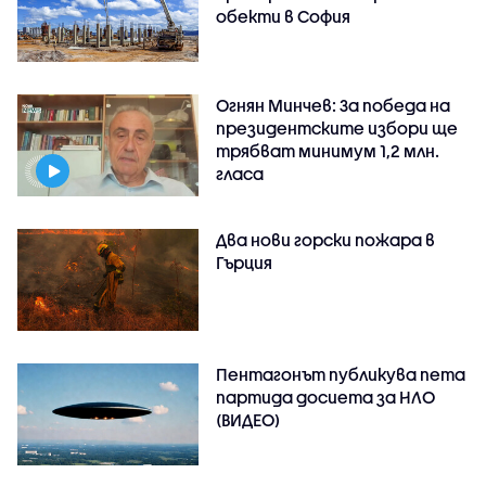
обекти в София
Огнян Минчев: За победа на
президентските избори ще
трябват минимум 1,2 млн.
гласа
Два нови горски пожара в
Гърция
Пентагонът публикува пета
партида досиета за НЛО
(ВИДЕО)