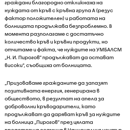
граждани благородно откликнаха на
нуждата от кръв с кръвна група А (резус
фактор положителен) и работата на
болницата продължава безпроблемно. В
момента разполагаме с достатъчно
количество кръв и кръвни продукти, но
отчитаме и факта, че нуждите на УМБАЛСМ
„Н. И. Пирогов“ продължават да остават
високи", съобщиха от болницата.
„Призоваваме гражданите да запазят
позитивната енергия, генерирана в
обществото, в резултат на апела за
доброволни кръводарители, като
продължават да даряват кръв за нуждите
на болница „Пирогов“ през цялата
предстояща седмица в Националния център