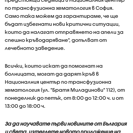
по трансфузионна хематология в София.
Само така можем да гарантираме, че ще
бъдат избегнати нови критични ситуации,
които да налагат отправянето на апели за
спешно кръводаряване", допълват от
лечебното заведение.
Всички, които искат да помогнат на
болницата, могат да дарят кръв в
Националния център по трансфузионна
хематология (ул. "Братя Миладинови" 112), от
понеделник до петък, от 8:00 до 12:00 ч. и от
13:00 до 18:00 ч.
За да научавате първи новините от България
и света, изтеглете новото приложение на