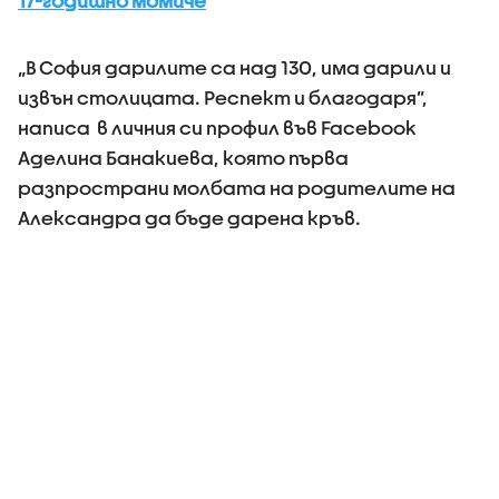
17-годишно момиче
„В София дарилите са над 130, има дарили и
извън столицата. Респект и благодаря”,
написа в личния си профил във Facebook
Аделина Банакиева, която първа
разпространи молбата на родителите на
Александра да бъде дарена кръв.