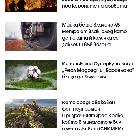
под короните на дървета
Майка беше влачена 45
метра от влак, след като
детската ѝ количка се
заклещи във вагона
Испанската Суперкупа води
„Реал Мадрид“ и „Барселона“
близо до България
Като средновековен
фентъзи роман:
Призрачният град Крако,
който в миналото е бил
пълен с живот (СНИМКИ)