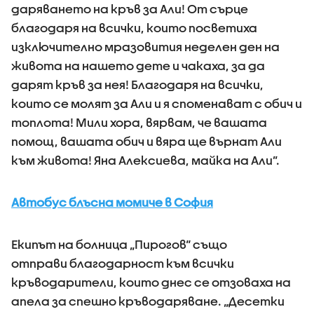
даряването на кръв за Али! От сърце
благодаря на всички, които посветиха
изключително мразовития неделен ден на
живота на нашето дете и чакаха, за да
дарят кръв за нея! Благодаря на всички,
които се молят за Али и я споменават с обич и
топлота! Мили хора, вярвам, че вашата
помощ, вашата обич и вяра ще върнат Али
към живота! Яна Алексиева, майка на Али”.
Автобус блъсна момиче в София
Екипът на болница „Пирогов“ също
отправи благодарност към всички
кръводарители, които днес се отзоваха на
апела за спешно кръводаряване. „Десетки