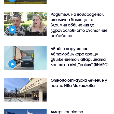
Родители на новородено и
столична болница – с
взаимни обвинения за
здравословното състояние
на бебето
Двойно нарушение:
Автомобил кара срещу
движението в аварийната
лента на АМ „Тракия” (ВИДЕО)
Отново отказаха лечение у
нас на Ива Михаилова
Американското