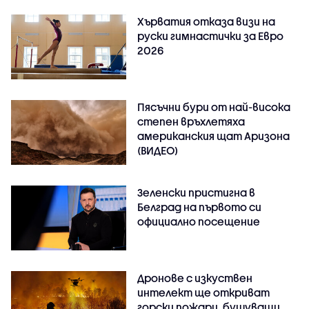
Хърватия отказа визи на
руски гимнастички за Евро
2026
Пясъчни бури от най-висока
степен връхлетяха
американския щат Аризона
(ВИДЕО)
Зеленски пристигна в
Белград на първото си
официално посещение
Дронове с изкуствен
интелект ще откриват
горски пожари, бушуващи