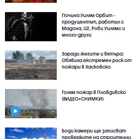
Почина Уилям Орбит -
продуцентът, работил с
Мадона, U2, Роби Уилямс и
много други
Заради жегите и вятъра:
Обявиха екстремен риск от
пожари в Хасковско
Голям пожар в Пловдивско
(ВИДЕО+СНИМКИ)
Боди камери ще записват
проверките на строителни