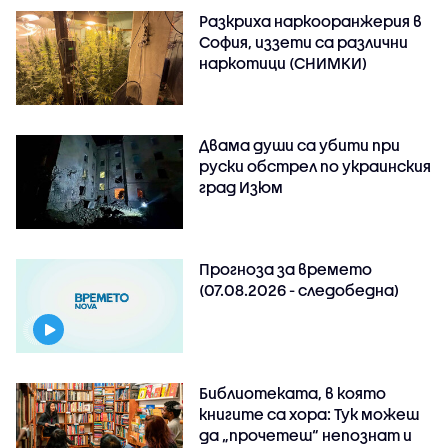
Разкриха наркооранжерия в
София, иззети са различни
наркотици (СНИМКИ)
Двама души са убити при
руски обстрeл по украинския
град Изюм
Прогноза за времето
(07.08.2026 - следобедна)
Библиотеката, в която
книгите са хора: Тук можеш
да „прочетеш“ непознат и