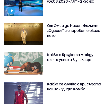
(07.08.2026 - лятна късна)
От Омир до Нолан: Филмът
„Одисея” и споровете около
него
Каква е връзката между
съня и успеха в училище
Какво се случва с присъдата
на Шон "Диди" Комбс