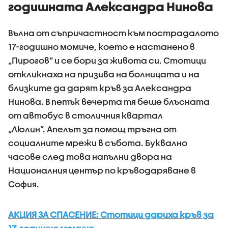
годишната Александра Нинова
поведение
Вълна от съпричастност към пострадалото
17-годишно момиче, което е настанено в
„Пирогов” и се бори за живота си. Стотици
откликнаха на призива на болницата и на
близките да дарят кръв за Александра
Нинова. В петък вечерта тя беше блъсната
от автобус в столичния квартал
„Люлин”. Апелът за помощ тръгна от
социалните мрежи в събота. Буквално
часове след това напълни двора на
Националния център по кръводаряване в
София.
АКЦИЯ ЗА СПАСЕНИЕ: Стотици дариха кръв за