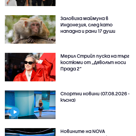
Заловиха маймуна в
Индонезия, след като
нападна и рани 17 души
Мерил Стрийп пуска на търг
костюми от „Дяволът носи
Прада 2“
Спортни новини (07.08.2026 -
късна)
Новините на NOVA