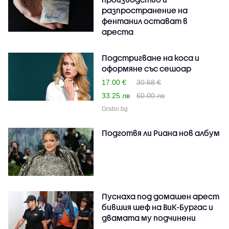
разпространение на
фентанил остават в
ареста
Подстригване на коса и
оформяне със сешоар
17.00 €
30.68 €
33.25 лв
60.00 лв
Grabo.bg
Подготвя ли Риана нов албум
Пуснаха под домашен арест
бившия шеф на ВиК-Бургас и
двамата му подчинени