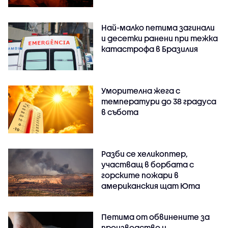
Най-малко петима загинали
и десетки ранени при тежка
катастрофа в Бразилия
Уморителна жега с
температури до 38 градуса
в събота
Разби се хеликоптер,
участващ в борбата с
горските пожари в
американския щат Юта
Петима от обвинените за
производство и