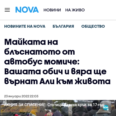
НОВИНИ
НА ЖИВО
НОВИНИТЕ НА NOVA
БЪЛГАРИЯ
ОБЩЕСТВО
Майката на
блъснатото от
автобус момиче:
Вашата обич и вяра ще
върнат Али към живота
23 януари 2022 22:03