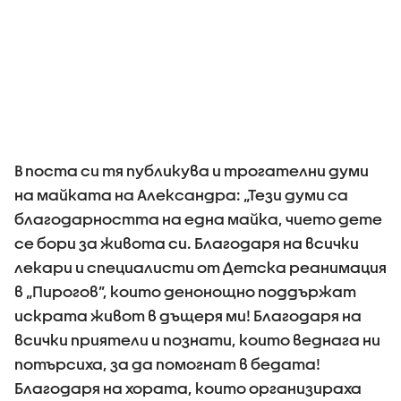
В поста си тя публикува и трогателни думи
на майката на Александра: „Тези думи са
благодарността на една майка, чието дете
се бори за живота си. Благодаря на всички
лекари и специалисти от Детска реанимация
в „Пирогов”, които денонощно поддържат
искрата живот в дъщеря ми! Благодаря на
всички приятели и познати, които веднага ни
потърсиха, за да помогнат в бедата!
Благодаря на хората, които организираха