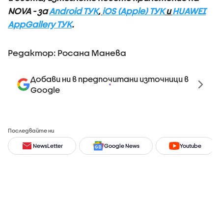
NOVA - за
Android ТУК
,
iOS (Apple) ТУК
и
HUAWEI
AppGallery ТУК
.
Редактор: Росана Манева
Добави ни в предпочитани източници в
Google
Последвайте ни
NewsLetter
Google News
Youtube