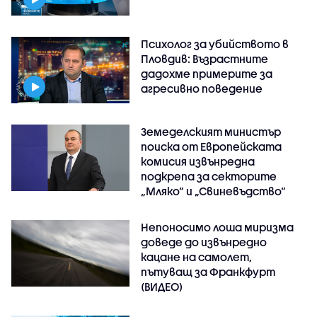
Психолог за убийството в
Пловдив: Възрастните
дадохме примерите за
агресивно поведение
Земеделският министър
поиска от Европейската
комисия извънредна
подкрепа за секторите
„Мляко“ и „Свиневъдство“
Непоносимо лоша миризма
доведе до извънредно
кацане на самолет,
пътуващ за Франкфурт
(ВИДЕО)