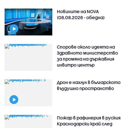
Новините на NOVA
(08.08.2026 - обедна)
Спорове около идеята на
Здравното министерство
за промяна на държавния
инвитро център
Дрон е нахлул в българското
въздушно пространство
Пожар в рафинерия в руския
Краснодарски край след