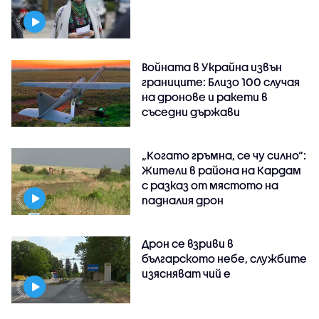
Войната в Украйна извън
границите: Близо 100 случая
на дронове и ракети в
съседни държави
„Когато гръмна, се чу силно“:
Жители в района на Кардам
с разказ от мястото на
падналия дрон
Дрон се взриви в
българското небе, службите
изясняват чий е