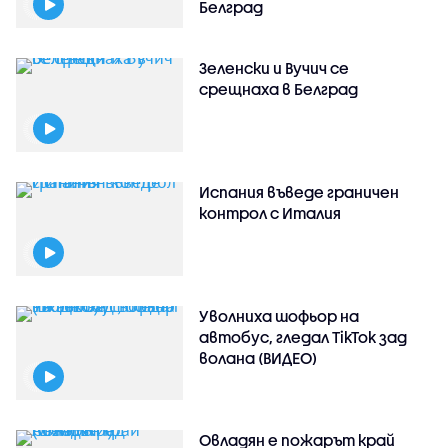
Белград
Зеленски и Вучич се
срещнаха в Белград
Испания въведе граничен
контрол с Италия
Уволниха шофьор на
автобус, гледал TikTok зад
волана (ВИДЕО)
Овладян е пожарът край