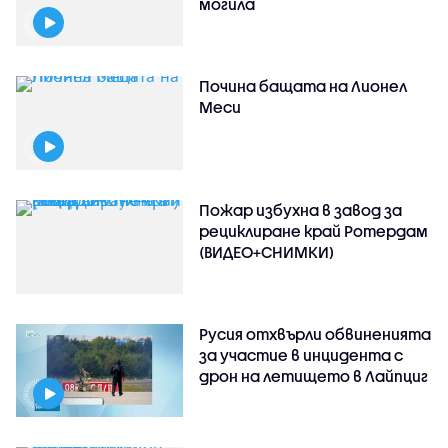
могила
Почина бащата на Лионел
Меси
Пожар избухна в завод за
рециклиране край Ротердам
(ВИДЕО+СНИМКИ)
Русия отхвърли обвиненията
за участие в инцидента с
дрон на летището в Лайпциг