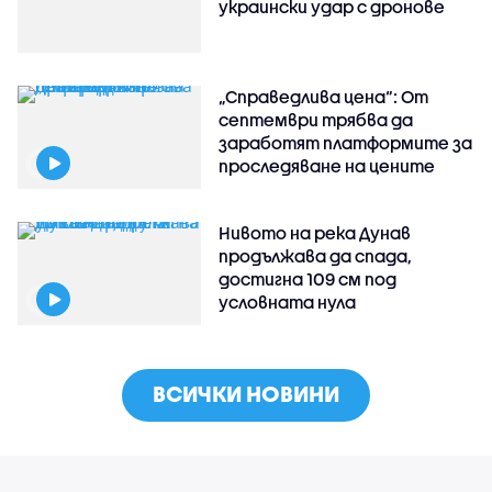
украински удар с дронове
„Справедлива цена“: От
септември трябва да
заработят платформите за
проследяване на цените
Нивото на река Дунав
продължава да спада,
достигна 109 см под
условната нула
ВСИЧКИ НОВИНИ