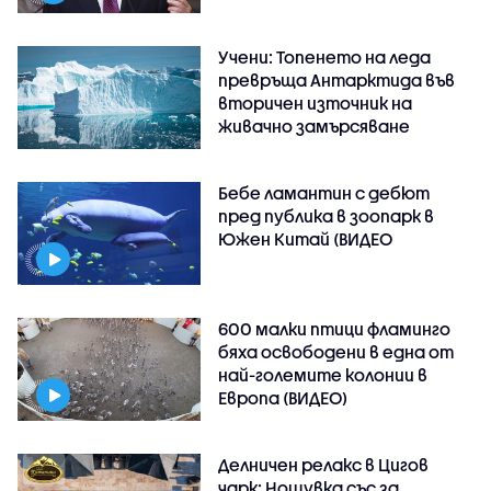
Учени: Топенето на леда
превръща Антарктида във
вторичен източник на
живачно замърсяване
Бебе ламантин с дебют
пред публика в зоопарк в
Южен Китай (ВИДЕО
600 малки птици фламинго
бяха освободени в една от
най-големите колонии в
Европа (ВИДЕО)
Делничен релакс в Цигов
чарк: Нощувка със за..