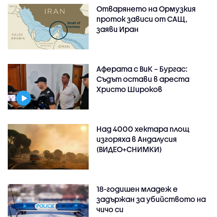
Отварянето на Ормузкия
проток зависи от САЩ,
заяви Иран
Аферата с ВиК – Бургас:
Съдът остави в ареста
Христо Широков
Над 4000 хектара площ
изгоряха в Андалусия
(ВИДЕО+СНИМКИ)
18-годишен младеж е
задържан за убийството на
чичо си