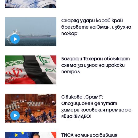
Снаряд удари кораб край
бреговете на Оман, избухна
пожар
Багдад и Техеран обсъждат
схема за износ на иракски
петрол
С викове „Срам!“:
Опозиционен депутат
замери косовския премиер с
яйца (ВИДЕО)
ТИСА номинира бившия