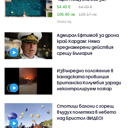
54.40 €
64.00 €
106.40 лв
125.17 лв
Grabo.bg
Адмирал Ефтимов за дрона
край Кардам: Няма
преднамерени действия
срещу България
Извънредно положение в
канадската провинция
Британска Колумбия заради
неконтролируем пожар
Стотици балони с горещ
въздух полетяха в небето
над Бристол (ВИДЕО)