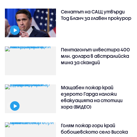
Сенатът на САЩ утвърди
Тод Бланч за главен прокурор
Пентагонът инвестира 400
млн. долара в австралийска
мина за скандий
Мащабен пожар край
езерото Гарда наложи
евакуацията на стотици
хора (ВИДЕО)
Голям пожар гори край
бобошевското село Висока