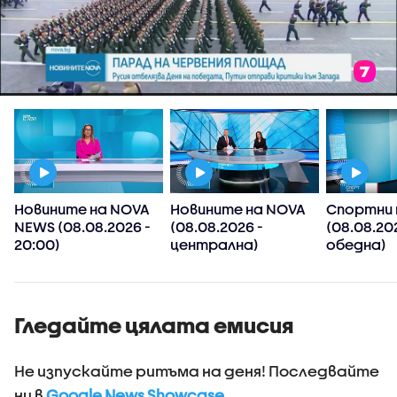
Новините на NOVA
Новините на NOVA
Спортни 
NEWS (08.08.2026 -
(08.08.2026 -
(08.08.20
20:00)
централна)
обедна)
Гледайте цялата емисия
Не изпускайте ритъма на деня! Последвайте
ни в
Google News Showcase