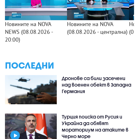
Новините на NOVA
Новините на NOVA
Нов
NEWS (08.08.2026 -
(08.08.2026 - централна)
(08
20:00)
ПОСЛЕДНИ
Дронове са били засечени
над военен обект в Западна
Германия
Турция поиска от Русия и
Украйна да обявят
мораториум на атаките в
Черно море