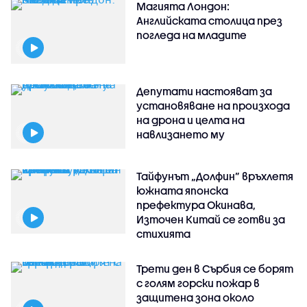
Магията Лондон:
Английската столица през
погледа на младите
Депутати настояват за
установяване на произхода
на дрона и целта на
навлизането му
Тайфунът „Долфин” връхлетя
южната японска
префектура Окинава,
Източен Китай се готви за
стихията
Трети ден в Сърбия се борят
с голям горски пожар в
защитена зона около