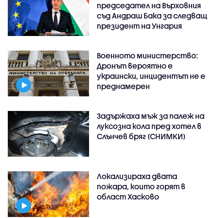
председател на Върховния
съд Андраш Бака за следващ
президент на Унгария
Военното министерство:
Дронът вероятно е
украински, инцидентът не е
преднамерен
Задържаха мъж за палеж на
луксозна кола пред хотел в
Слънчев бряг (СНИМКИ)
Локализираха двата
пожара, които горят в
област Хасково