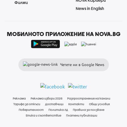
NOVA Кариери
Филми
News in English
МОБИЛНОТО ПРИЛОЖЕНИЕ НА NOVA.BG
Четете ни в Google News
Реклама
Реклама избори 2026
Разпространение на канали
Тарифа за откъси
Доставчици
Контакти
Общи условия
Поверителност
Политика ЛД
Правила за ползване
Етика и съответствие
Платени публикации