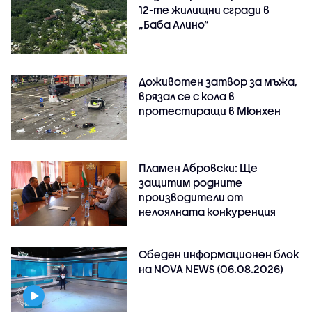
12-те жилищни сгради в
„Баба Алино“
Доживотен затвор за мъжа,
врязал се с кола в
протестиращи в Мюнхен
Пламен Абровски: Ще
защитим родните
производители от
нелоялната конкуренция
Обеден информационен блок
на NOVA NEWS (06.08.2026)