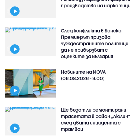
производство на наркотици
След конфликта в Банско:
Премиерът призова
чуждестранните политици
да не прибързват с
оценките за България
Новините на NOVA
(06.08.2026 - 9.00)
Ще бъдат ли ремонтирани
трасетата в район „Люлин”
след двата инцидента с
трамваи