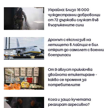
Украйна: Близо 16 000
чуждестранни доброволци
от 72 държави служат във
въоръжените сили
Дронът с експлозив на
летището в Лайпциг е бил
открит до самолет с военни
боеприпаси
От 9 август приключва
двойното етикетиране -
какво се променя за
потребителите
Кога и защо кучетата
реагират агресивно?