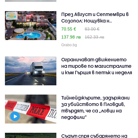
През Август и Септември в
Созопол: Нощувка н..
70.55 €
83.00 €
137.98 лв
162.33 лв
Grabo.bg
Ограничават движението
на тирове по магистралите
и към Гърция в петък и неделя
Тийнейджърите, задържани
за убийството в Пловдив,
твърдят, че са „ловци на
педофили”
Съдът спря събарянето на