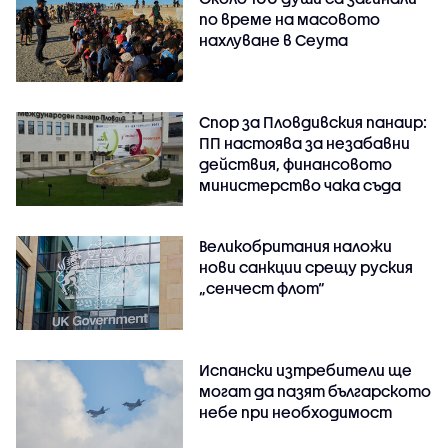
по време на масовото
нахлуване в Сеута
Спор за Пловдивския панаир:
ПП настоява за незабавни
действия, финансовото
министерство чака съда
Великобритания наложи
нови санкции срещу руския
„сенчест флот“
Испански изтребители ще
могат да пазят българското
небе при необходимост