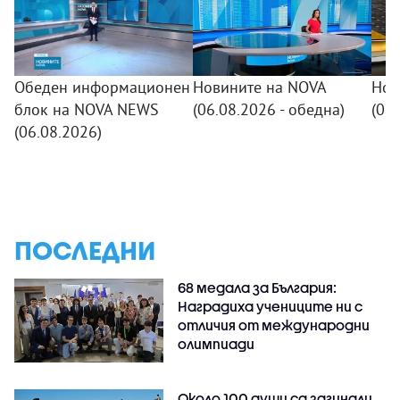
Обеден информационен
Новините на NOVA
Нов
блок на NOVA NEWS
(06.08.2026 - обедна)
(06.
(06.08.2026)
ПОСЛЕДНИ
68 медала за България:
Наградиха учениците ни с
отличия от международни
олимпиади
Около 100 души са загинали