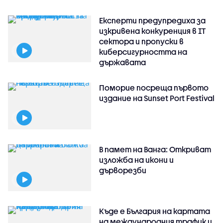
Експерти предупредиха за
изкривена конкуренция в IT
сектора и пропуски в
киберсигурността на
държавата
Поморие посреща първото
издание на Sunset Port Festival
В памет на Ванга: Откриват
изложба на икони и
дърворезби
Къде е България на картата
на международния трафик и