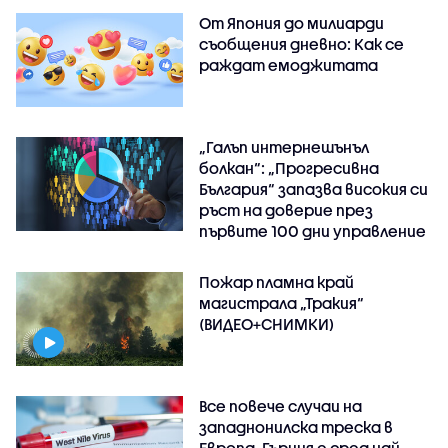
От Япония до милиарди
съобщения дневно: Как се
раждат емоджитата
„Галъп интернешънъл
болкан“: „Прогресивна
България“ запазва високия си
ръст на доверие през
първите 100 дни управление
Пожар пламна край
магистрала „Тракия“
(ВИДЕО+СНИМКИ)
Все повече случаи на
западнонилска треска в