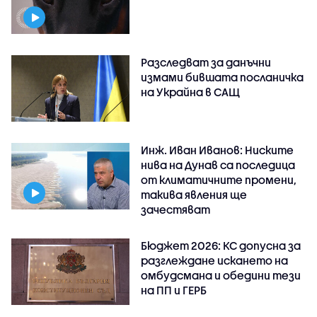
Разследват за данъчни
измами бившата посланичка
на Украйна в САЩ
Инж. Иван Иванов: Ниските
нива на Дунав са последица
от климатичните промени,
такива явления ще
зачестяват
Бюджет 2026: КС допусна за
разглеждане искането на
омбудсмана и обедини тези
на ПП и ГЕРБ