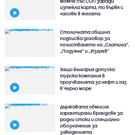
момче със СОП заради
изтекла карта, то вървя с
часове в жегата
Столичната община
подписва договор за
почистването на „Слатина”,
„Подуяне” и „Изгрев”
Защо България допуска
турска компания в
проучванията за нефт и газ
в Черно море
Държавата обмисля
гарантирани брандове за
родни стоки и специално
обозначение за
заведенията