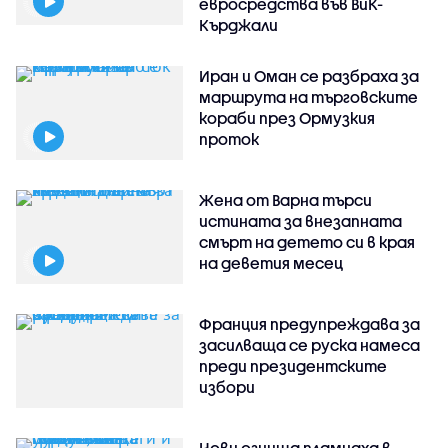
евросредства във ВиК-
Кърджали
Иран и Оман се разбраха за
маршрута на търговските
кораби през Ормузкия
проток
Жена от Варна търси
истината за внезапната
смърт на детето си в края
на деветия месец
Франция предупреждава за
засилваща се руска намеса
преди президентските
избори
Нови огнища пламнаха в