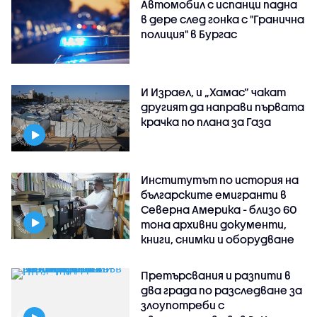
Автомобил с испанци падна
в дере след гонка с "Гранична
полиция" в Бургас
И Израел, и „Хамас“ чакат
другият да направи първата
крачка по плана за Газа
Институтът по история на
българските емигранти в
Северна Америка - близо 60
тона архивни документи,
книги, снимки и оборудване
Претърсвания и разпити в
два града по разследване за
злоупотреби с