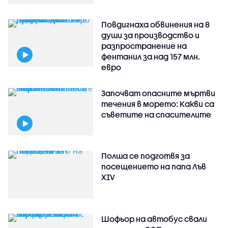
Повдигнаха обвинения на 8
души за производство и
разпространение на
фентанил за над 157 млн.
евро
Започват опасните мъртви
течения в морето: Какви са
съветите на спасителите
Полша се подготвя за
посещението на папа Лъв
XIV
Шофьор на автобус свали