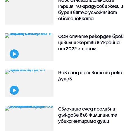
Гърция, 40-градусови жеги и
бурен вятър усложняват
обстановката
ООН отчете рекорден брой
цивилни жертви в Украйна
от 2022 г. насам
Нов спад на нивото на река
Дунав
Свлачища след проливни
дъждове във Филипините
убиха четирима души