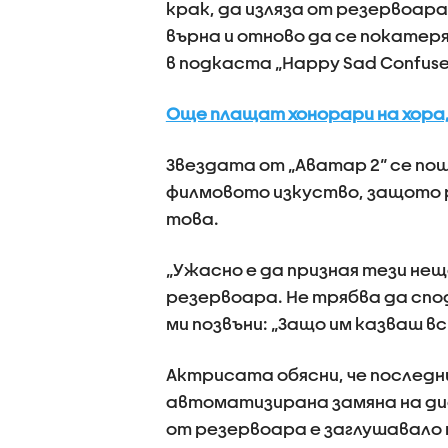
крак, да изляза от резервоара
върна и отново да се покатеря
в подкаста „Happy Sad Confus
Още плащат хонорари на хора,
Звездата от „Аватар 2“ се пош
филмовото изкуство, защото 
това.
„Ужасно е да призная тези нещ
резервоара. Не трябва да спо
ми позвъни: „Защо им казваш вс
Актрисата обясни, че последни
автоматизирана замяна на ди
от резервоара е заглушавало 