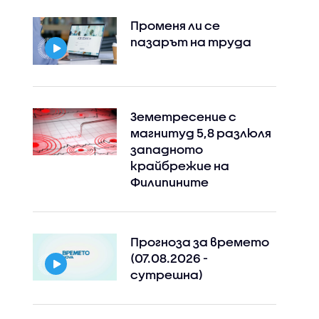
Променя ли се
пазарът на труда
Земетресение с
магнитуд 5,8 разлюля
западното
крайбрежие на
Филипините
Прогноза за времето
(07.08.2026 -
сутрешна)