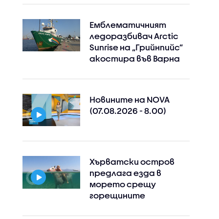
Емблематичният
ледоразбивач Arctic
Sunrise на „Грийнпийс”
акостира във Варна
Новините на NOVA
(07.08.2026 - 8.00)
Хърватски остров
предлага езда в
морето срещу
горещините