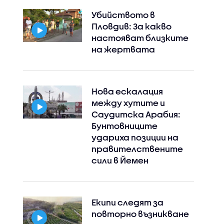
Убийството в
Пловдив: За какво
настояват близките
на жертвата
Нова ескалация
между хутите и
Саудитска Арабия:
Бунтовниците
удариха позиции на
правителствените
сили в Йемен
Екипи следят за
повторно възникване