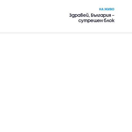
НА ЖИВО
Здравей, България –
сутрешен блок