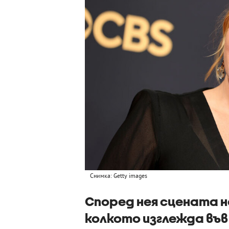
Снимка: Getty images
Според нея сцената н
колкото изглежда въ