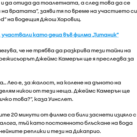
 и да отида да тоалетната, а след това да се
 на вратата“, заяви тя по време на участието си
ed“ на водещия Джош Хоровиц.
 участвали като деца във филма „Титаник”
егува, че не трябва да разкрива тези тайни на
режисьорът Джеймс Камерън ще я преследва за
а… Лео е, за жалост, на колене на дъното на
делям никои от тези неща. Джеймс Камерън ще
ичко това?“, каза Уинслет.
те 20 минути от филма са били заснети изцяло с
алога, тъй като постоянното блъскане на вода
нейните реплики и тези на Дикаприо.