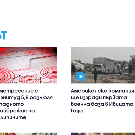
ЪТ
метресение с
Американска компания
гнитуд 5,8 разлюля
ще изгради първата
падното
военна база в Ивицата
айбрежие на
Газа
липините