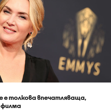
е е толкова впечатляваща,
в филма