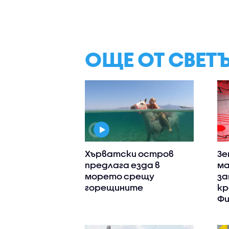
ОЩЕ ОТ СВЕТ
Хърватски остров
Зе
предлага езда в
ма
морето срещу
за
горещините
кр
Фи