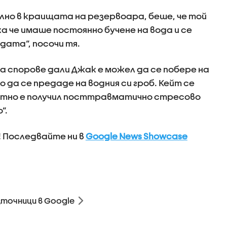
но в краищата на резервоара, беше, че той
 че имаше постоянно бучене на вода и се
дата“, посочи тя.
 спорове дали Джак е можел да се побере на
 да се предаде на водния си гроб. Кейт се
оятно е получил посттравматично стресово
“.
! Последвайте ни в
Google News Showcase
зточници в Google