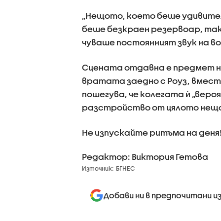
„Нещото, което беше удивител
беше безкраен резервоар, така
чуваше постоянният звук на во
Сцената отдавна е предмет на
вратата заедно с Роуз, вместо
пошегува, че колегата ѝ „вер
разстройство от цялото нещо
Не изпускайте ритъма на деня
Редактор: Виктория Гетова
Източник:
БГНЕС
Добави ни в предпочитани и