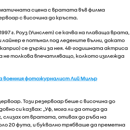
ематичната сцена с вратата във филма
зервоар с височина до кръста.
997 г. Роуз (Уинслет) се качва на плаваща врата,
 лайнер е потънал под ледените вълни, докато
каприо) се държи за нея. 48-годишната актриса
а не толкова впечатляващо, колкото изглежда
на военния фотожурналист Лий Милър
ервоар. Този резервоар беше с височина до
овно си казвах: „Уф, мога ли да отида да
, слизах от вратата, отивах до ръба на
оло 20 фута, и буквално трябваше да преметна