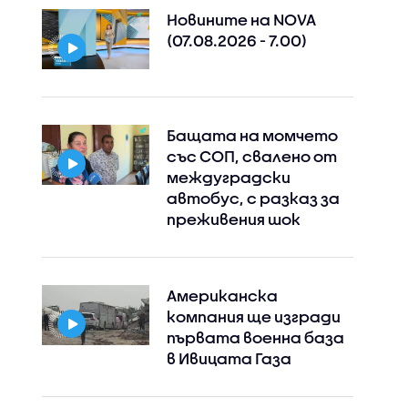
Новините на NOVA
(07.08.2026 - 7.00)
Instagram
Facebook
Бащата на момчето
със СОП, свалено от
междуградски
автобус, с разказ за
преживения шок
Американска
компания ще изгради
първата военна база
в Ивицата Газа