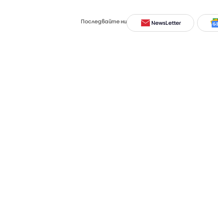
Последвайте ни
NewsLetter