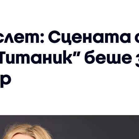
слет: Сцената
„Титаник” беше
ар