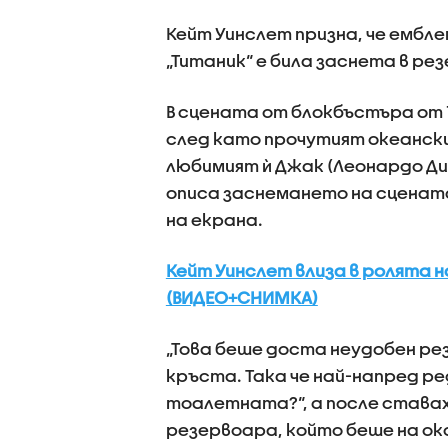
Кейт Уинслет призна, че ембл
„Титаник“ е била заснета в ре
В сцената от блокбъстъра от 1
след като прочутият океански
любимият ѝ Джак (Леонардо Ди
описа заснемането на сценат
на екрана.
Кейт Уинслет влиза в ролята 
(ВИДЕО+СНИМКА)
„Това беше доста неудобен рез
кръста. Така че най-напред ред
тоалетната?“, а после ставах
резервоара, който беше на ок