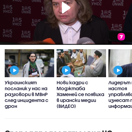
Украинският
Нови кадри с
Лидерът 
посланик у нас на
Моджтаба
настоя
разговори в МВнР
Хаменей се появиха
управляв
и
след инцидента с
в ирански медии
изнесат 
дрон
(ВИДЕО)
информац
случая с 
Кардам