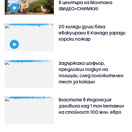
в центъра на Монтана
(ВИДЕО+СНИМКИ)
20 хиляди души бяха
евакуирани в Канада заради
горски пожар
Задържаха шофьор,
предложил подкуп на
полицаи, след положителен
тест за кокаин
Властите в Индонезия
заловиха над 1 тон кетамин
на стойност 100 млн. евро