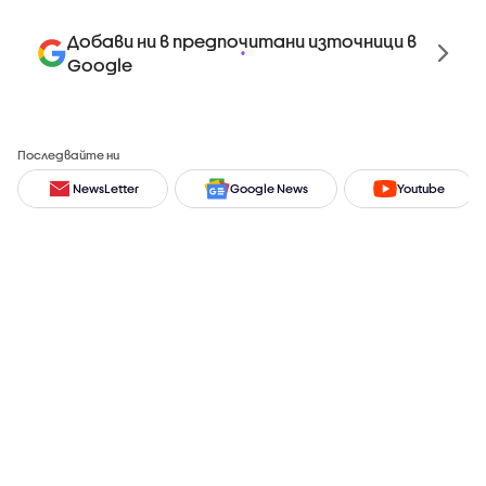
Добави ни в предпочитани източници в
Google
Последвайте ни
NewsLetter
Google News
Youtube