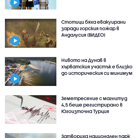
Стотици бяха евакуирани
заради горския пожар в
Андалусия (ВИДЕО)
Нивото на Дунав в
хърватския участък е близко
до историческия си минимум
Земетресение с магнитуд
4,5 беше регистрирано в
Югоизточна Турция
Затвориха национален парк