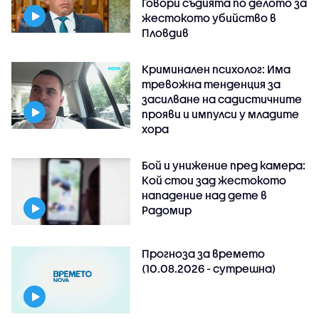
Говори съдията по делото за
жестокото убийство в
Пловдив
Криминален психолог: Има
тревожна тенденция за
засилване на садистичните
прояви и импулси у младите
хора
Бой и унижение пред камера:
Кой стои зад жестокото
нападение над дете в
Радомир
Прогноза за времето
(10.08.2026 - сутрешна)