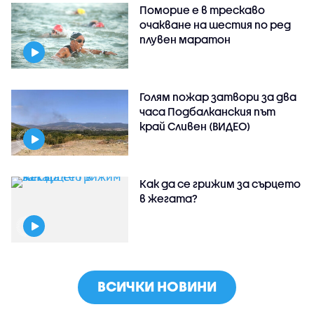
Поморие е в трескаво
очакване на шестия по ред
плувен маратон
Голям пожар затвори за два
часа Подбалканския път
край Сливен (ВИДЕО)
Как да се грижим за сърцето
в жегата?
ВСИЧКИ НОВИНИ