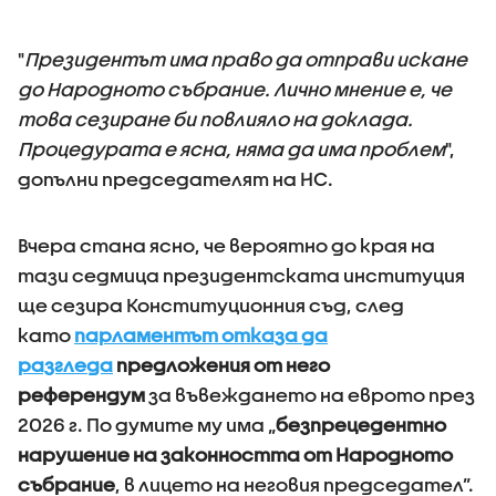
"
Президентът има право да отправи искане
до Народното събрание. Лично мнение е, че
това сезиране би повлияло на доклада.
Процедурата е ясна, няма да има проблем
",
допълни председателят на НС.
Вчера стана ясно, че вероятно до края на
тази седмица президентската институция
ще сезира Конституционния съд, след
като
парламентът отказа да
разгледа
предложения от него
референдум
за въвеждането на еврото през
2026 г. По думите му има „
безпрецедентно
нарушение на законността от Народното
събрание
, в лицето на неговия председател”.