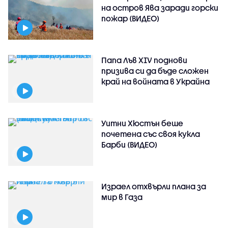
на остров Ява заради горски
пожар (ВИДЕО)
Папа Лъв XIV поднови
призива си да бъде сложен
край на войната в Украйна
Уитни Хюстън беше
почетена със своя кукла
Барби (ВИДЕО)
Израел отхвърли плана за
мир в Газа