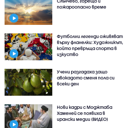
Слънчево, горещо и
пожароопасно време
Футболни легенди оживяват
върху фланелки: Художникът,
който превръща спорта в
изкуство
Учени разгадаха защо
авокадото сменя пола си
всеки ден
Нови кадри с Моджтаба
Хаменей се появиха в
ирански медии (ВИДЕО)