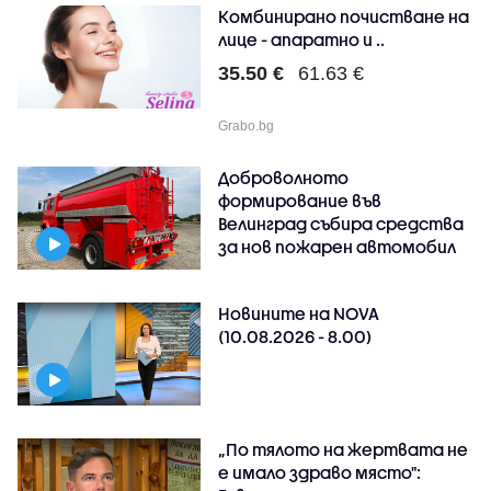
Комбинирано почистване на
лице - апаратно и ..
35.50 €
61.63 €
Grabo.bg
Доброволното
формирование във
Велинград събира средства
за нов пожарен автомобил
Новините на NOVA
(10.08.2026 - 8.00)
„По тялото на жертвата не
е имало здраво място":