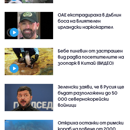
ОАЕ екстрадираха в Дъблин
боса на влиятелен
ирландски наркокартел
Бебе пингвин от застрашен
вид радва посетителите на
зоопарк в Китай (ВИДЕО)
Зеленски заяви, че в Русия ще
бъдат разположени до 50
000 севернокорейски
войници
Откриха останки от римски
кораб на повече от 2000