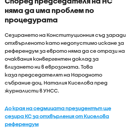
Според председателя на НС
няма да има проблем по
процедурата
Сезирането на Конституционния съд заради
отхвърленото като недопустимо искане за
референдум за еврото няма да се отрази на
очаквания конвергентен доклад за
влизането ни в еврозоната. Това
каза председателят на Народното
събрание доц. Наталия Киселова пред
журналисти в УНСС.
До края на седмицата президентът ще
сезира КС за отхвърления от Киселова
референдум