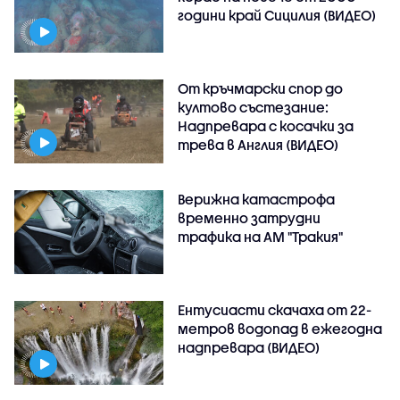
години край Сицилия (ВИДЕО)
От кръчмарски спор до
култово състезание:
Надпревара с косачки за
трева в Англия (ВИДЕО)
Верижна катастрофа
временно затрудни
трафика на АМ "Тракия"
Ентусиасти скачаха от 22-
метров водопад в ежегодна
надпревара (ВИДЕО)