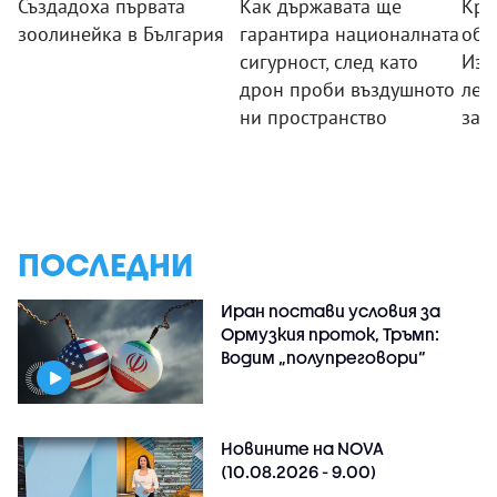
Създадоха първата
Как държавата ще
Кра
зоолинейка в България
гарантира националната
обо
сигурност, след като
Изп
дрон проби въздушното
лев
ни пространство
зад
ПОСЛЕДНИ
Иран постави условия за
Ормузкия проток, Тръмп:
Водим „полупреговори“
Новините на NOVA
(10.08.2026 - 9.00)