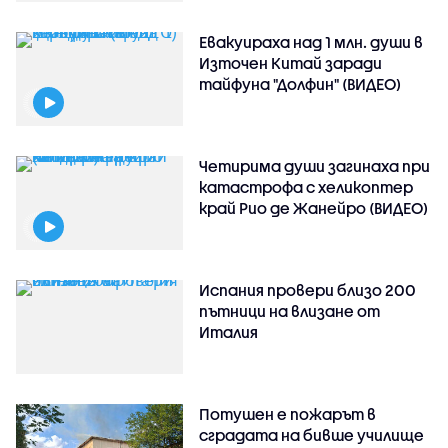
Евакуираха над 1 млн. души в
Източен Китай заради
тайфуна "Долфин" (ВИДЕО)
Четирима души загинаха при
катастрофа с хеликоптер
край Рио де Жанейро (ВИДЕО)
Испания провери близо 200
пътници на влизане от
Италия
Потушен е пожарът в
сградата на бивше училище