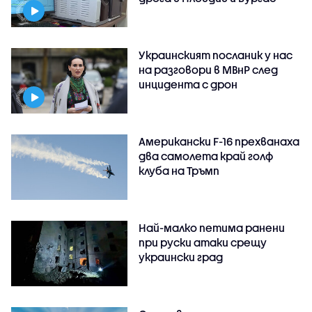
Украинският посланик у нас
на разговори в МВнР след
инцидента с дрон
Американски F-16 прехванаха
два самолета край голф
клуба на Тръмп
Най-малко петима ранени
при руски атаки срещу
украински град