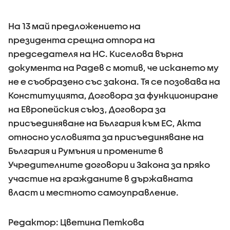
На 13 май предложението на
президента срещна отпора на
председателя на НС. Киселова върна
документа на Радев с мотив, че искането му
не е съобразено със закона. Тя се позовава на
Конституцията, Договора за функциониране
на Европейския съюз, Договора за
присъединяване на България към ЕС, Акта
относно условията за присъединяване на
България и Румъния и промените в
Учредителните договори и Закона за пряко
участие на гражданите в държавната
власт и местното самоуправление.
Редактор: Цветина Петкова