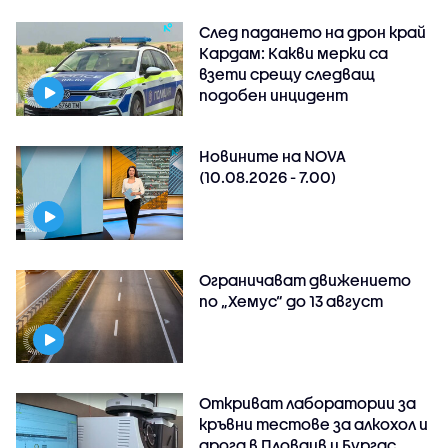
След падането на дрон край
Кардам: Какви мерки са
взети срещу следващ
подобен инцидент
Новините на NOVA
(10.08.2026 - 7.00)
Ограничават движението
по „Хемус“ до 13 август
Откриват лаборатории за
кръвни тестове за алкохол и
дрога в Пловдив и Бургас