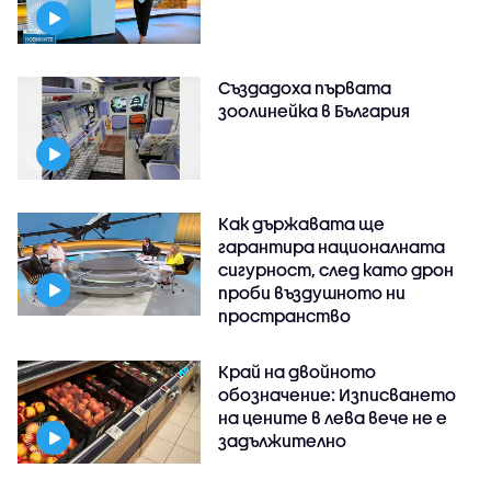
Създадоха първата
зоолинейка в България
Как държавата ще
гарантира националната
сигурност, след като дрон
проби въздушното ни
пространство
Край на двойното
обозначение: Изписването
на цените в лева вече не е
задължително