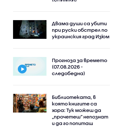
Двама души са убити
при руски обстрeл по
украинския град Изюм
Прогноза за времето
(07.08.2026 -
следобедна)
Библиотеката, в
която книгите са
хора: Тук можеш да
„прочетеш“ непознат
и да го попиташ