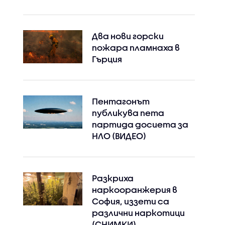
Два нови горски
пожара пламнаха в
Гърция
Пентагонът
публикува пета
партида досиета за
НЛО (ВИДЕО)
Разкриха
наркооранжерия в
София, иззети са
различни наркотици
(СНИМКИ)