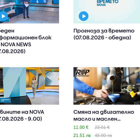
еден
Прогноза за времето
формационен блок
(07.08.2026 - обедна)
 NOVA NEWS
7.08.2026)
вините на NOVA
Смяна на двигателно
7.08.2026 - 9.00)
масло и маслен
филтър на..
11.00 €
23.01 €
21.51 лв
45.00 лв