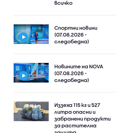
всичко
Спортни новини
(07.08.2026 -
следобедна)
Новините на NOVA
(07.08.2026 -
следобедна)
Иззеха 115 кг и 527
литра опасни и
забранени продукти
за растителна
защита