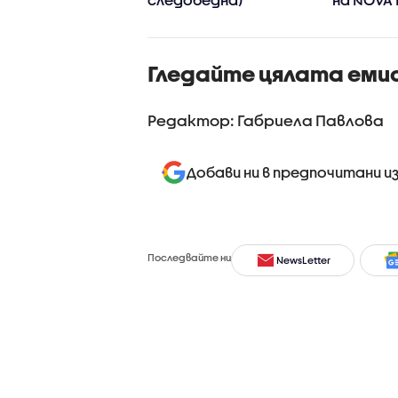
(07.08.20
Гледайте цялата еми
Редактор: Габриела Павлова
Добави ни в предпочитани и
Последвайте ни
NewsLetter