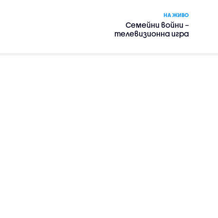
НА ЖИВО
Семейни войни –
телевизионна игра