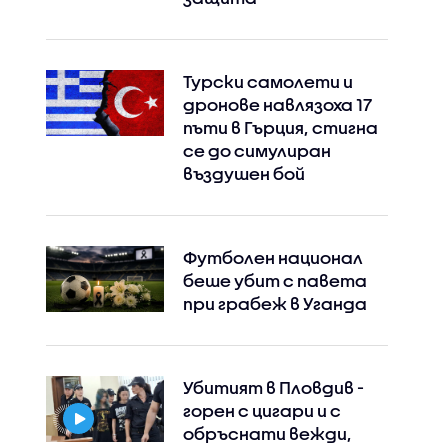
Турски самолети и
дронове навлязоха 17
пъти в Гърция, стигна
се до симулиран
въздушен бой
Футболен национал
беше убит с павета
при грабеж в Уганда
Убитият в Пловдив -
горен с цигари и с
обръснати вежди,