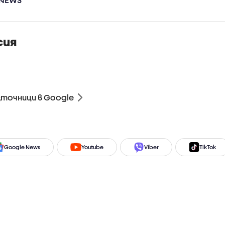
26)
сия
зточници в Google
Google News
Youtube
Viber
TikTok