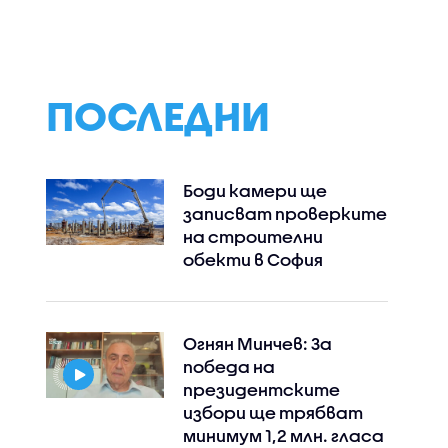
ПОСЛЕДНИ
Боди камери ще
записват проверките
на строителни
обекти в София
Instagram
Facebook
Огнян Минчев: За
победа на
президентските
избори ще трябват
минимум 1,2 млн. гласа