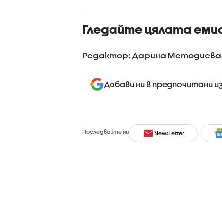
Гледайте цялата еми
Редактор: Дарина Методиева
Добави ни в предпочитани и
Последвайте ни
NewsLetter