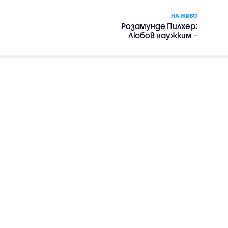
НА ЖИВО
Розамунде Пилхер:
Любов наужким –
романтика, драма