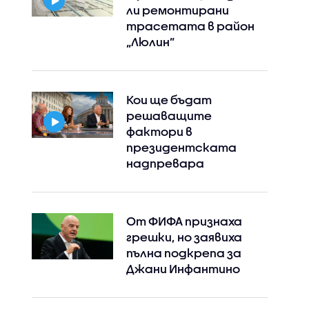
ли ремонтирани
трасетата в район
„Люлин”
Кои ще бъдат
решаващите
фактори в
президентската
надпревара
От ФИФА признаха
грешки, но заявиха
пълна подкрепа за
Джани Инфантино