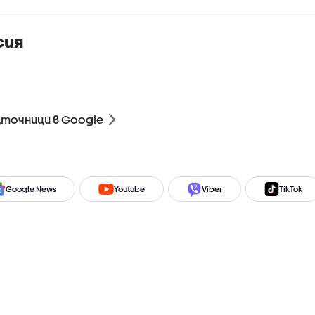
сия
зточници в Google
Google News
Youtube
Viber
TikTok