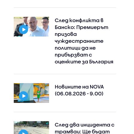
След конфликта в
Банско: Премиерът
призова
чуждестранните
политици да не
прибързват с
оценките за България
Новините на NOVA
(06.08.2026 - 9.00)
След два инцидента с
трамваи: Ще бъдат