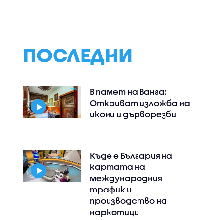
ПОСЛЕДНИ
В памет на Ванга:
Откриват изложба на
икони и дърворезби
Instagram
Facebook
Къде е България на
картата на
международния
трафик и
производство на
наркотици