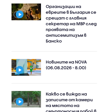
Организации на
евреите в България се
срещат с главния
секретар на МВР след
проявата на
антисемитизъм в
Банско
Новините на NOVA
(06.08.2026 - 8.00)
Какво се вижда на
записите от камери
на мястото на
смъртоносния побой в