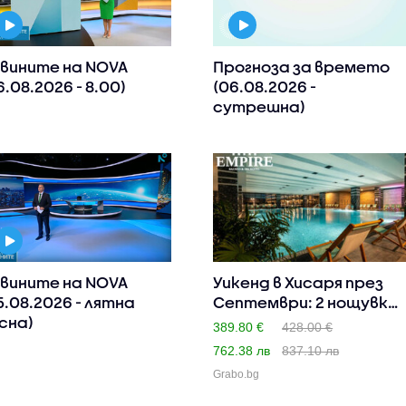
вините на NOVA
Прогноза за времето
6.08.2026 - 8.00)
(06.08.2026 -
сутрешна)
вините на NOVA
Уикенд в Хисаря през
5.08.2026 - лятна
Септември: 2 нощувки
сна)
съ..
389.80 €
428.00 €
762.38 лв
837.10 лв
Grabo.bg