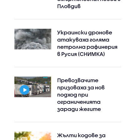
Пловдив
Украински дронове
атакуваха голяма
петролна рафинерия
в Русия (СНИМКА)
Превозвачите
призоваха за нов
подход при
ограниченията
заради жегите
Жълти кодове за