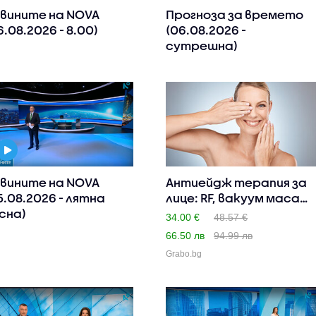
вините на NOVA
Прогноза за времето
6.08.2026 - 8.00)
(06.08.2026 -
сутрешна)
вините на NOVA
Антиейдж терапия за
5.08.2026 - лятна
лице: RF, вакуум масаж,
сна)
..
34.00 €
48.57 €
66.50 лв
94.99 лв
Grabo.bg