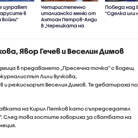
е изправят
Четиристепенно
Победа над 
ларусите в
италианско меню от
"Сделка или 
 войни"
Антоан Петров-Анди
в „Черешката на
тортата“
ова, Явор Гечев и Веселин Димов
дмица в предаването „Пресечна точка” с водещ
журналистът Лили Вучкова,
 и режисьорът Веселин Димов. Те дебатираха по
авката на Кирил Петков като съпредседател
. След това гостите говориха за сватбата на
неция.