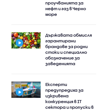
проучванията за
нефт и газ в Черно
море
Държавата обмисля
гарантирани
брандове за родни
стоки и специално
обозначение за
заведенията
Експерти
предупредиха за
изкривена
конкуренция в IT
сектора и пропуски в