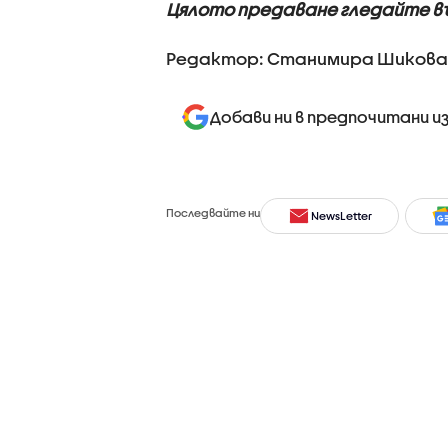
Цялото предаване гледайте в
Редактор: Станимира Шикова
Добави ни в предпочитани и
Последвайте ни
NewsLetter