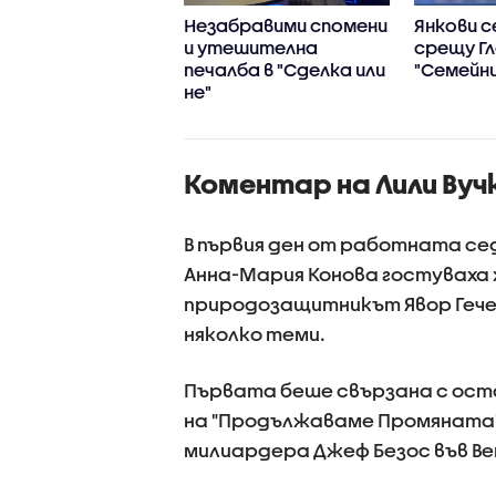
влетворяваща
Незабравими спомени
Янкови с
лба в "Сделка или
и утешителна
срещу Г
печалба в "Сделка или
"Семейни
не"
Коментар на Лили Вучк
В първия ден от работната се
Анна-Мария Конова гостуваха 
природозащитникът Явор Гечев
няколко теми.
Първата беше свързана с ост
на "Продължаваме Промяната"
милиардера Джеф Безос във Ве