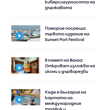
киберсигурността на
държавата
Поморие посреща
първото издание на
Sunset Port Festival
В памет на Ванга:
Откриват изложба на
икони и дърворезби
Къде е България на
картата на
международния
трафик и