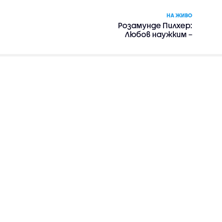
НА ЖИВО
Розамунде Пилхер:
Любов наужким –
романтика, драма