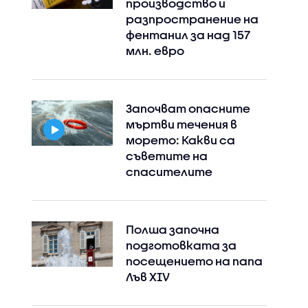
производство и
разпространение на
фентанил за над 157
млн. евро
Започват опасните
мъртви течения в
морето: Какви са
Instagram
Facebook
съветите на
спасителите
Полша започна
подготовката за
посещението на папа
Лъв XIV