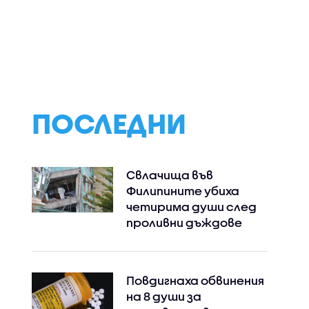
Банкера в
Гларусите се
Кино меню,
не"
изправят срещу
вдъхновено от
Фолклорови в
легендарни филм
"Семейни войни"
творци, от Поли
Недкова в
„Черешката на
тортата“
ПОСЛЕДНИ
Свлачища във
Филипините убиха
четирима души след
проливни дъждове
Повдигнаха обвинения
на 8 души за