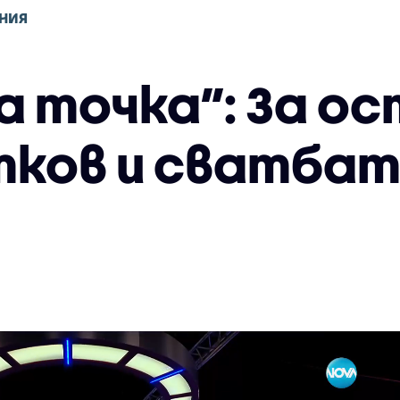
НИЯ
а точка”: За о
тков и сватбат