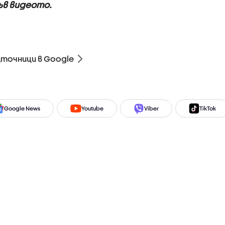
ъв видеото.
зточници в Google
Google News
Youtube
Viber
TikTok