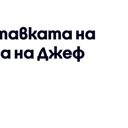
ставката на
а на Джеф