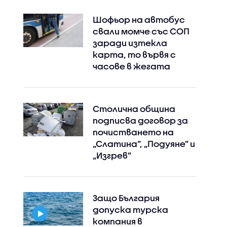
Шофьор на автобус
свали момче със СОП
заради изтекла
карта, то вървя с
часове в жегата
Столична община
подписва договор за
почистването на
„Слатина”, „Подуяне” и
„Изгрев”
Защо България
допуска турска
компания в