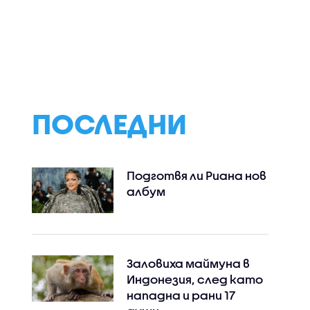
Двойно нарушение:
Как кризата в
и
Автомобил кара
Ормузкия прото
лница – с
срещу движението в
отразява на
нения за
аварийната лента на
световната
ното
АМ „Тракия” (ВИДЕО)
икономика
а бебето
ПОСЛЕДНИ
Подготвя ли Риана нов
албум
Заловиха маймуна в
Индонезия, след като
нападна и рани 17