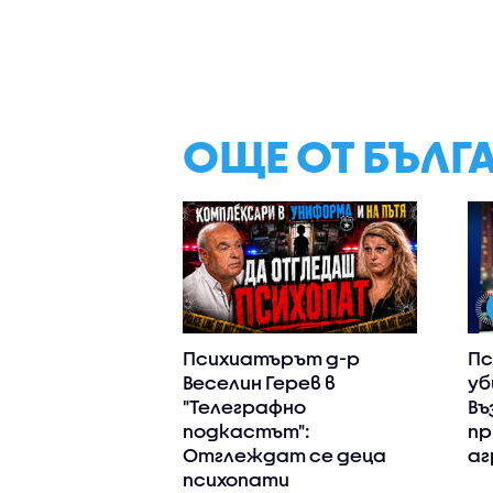
ОЩЕ ОТ БЪЛГ
Психиатърът д-р
Пс
Веселин Герев в
уб
"Телеграфно
Въ
подкастът":
пр
Отглеждат се деца
аг
психопати