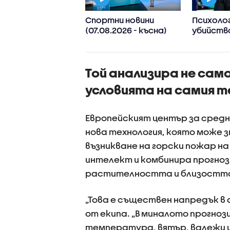
м пожар в
Спортни новини
Психолог
дивско
(07.08.2026 - късна)
убийств
ДЕО+СНИМКИ)
Пловдив:
Възраст
дадохме
Той анализира не сам
за агрес
поведен
условията на самия т
Европейският център за сред
нова технология, която може 
възникване на горски пожар н
интелект и комбинира прогноз
растителността и близостта
„Това е съществен напредък в
от екипа. „В миналото прогноз
температура, вятър, валежи и