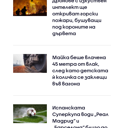
Дронове с изкуствен
интелект ще
откриват горски
пожари, бушуващи
под короните на
дървета
Майка беше влачена
45 метра от влак,
след като детската
ѝ количка се заклещи
във вагона
Испанската
Суперкупа води „Реал
Мадрид“ и
„Барселона“ близо до