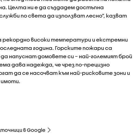
на. Целта ни е да създадем достъпна
служби по света да използват лесно“, казват
а рекордно високи температури и екстремни
последната година. Горските пожари са
и да напуснат домовете си – най-големият брой
ема дава надежда, че чрез по-прецизно
гат да се насочват към най-рисковите зони и
 имоти.
зточници в Google