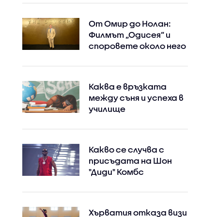
От Омир до Нолан:
Филмът „Одисея” и
споровете около него
Каква е връзката
между съня и успеха в
училище
Какво се случва с
присъдата на Шон
"Диди" Комбс
Хърватия отказа визи