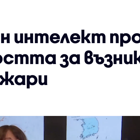
н интелект пр
стта за възник
ожари