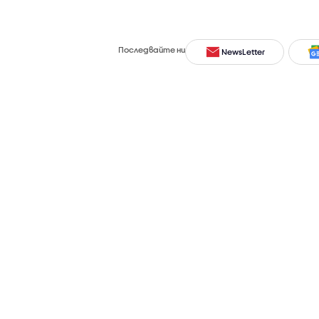
Последвайте ни
NewsLetter