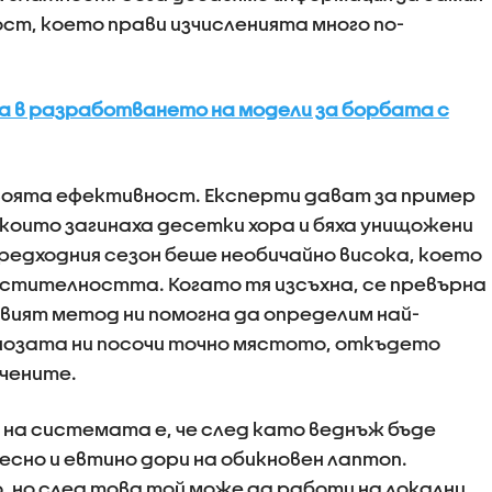
т, което прави изчисленията много по-
а в разработването на модели за борбата с
воята ефективност. Експерти дават за пример
 които загинаха десетки хора и бяха унищожени
редходния сезон беше необичайно висока, което
стителността. Когато тя изсъхна, се превърна
овият метод ни помогна да определим най-
нозата ни посочи точно мястото, откъдето
чените.
на системата е, че след като веднъж бъде
лесно и евтино дори на обикновен лаптоп.
, но след това той може да работи на локални