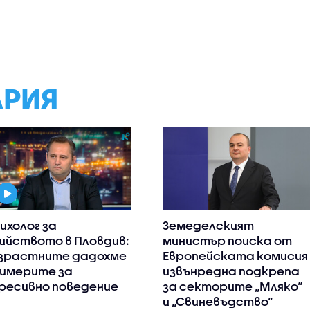
АРИЯ
ихолог за
Земеделският
ийството в Пловдив:
министър поиска от
зрастните дадохме
Европейската комисия
имерите за
извънредна подкрепа
ресивно поведение
за секторите „Мляко“
и „Свиневъдство“