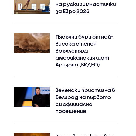
на руски гимнастички
за Евро 2026
Instagram
Facebook
Пясъчни бури от най-
висока степен
връхлетяха
американския щат
Аризона (ВИДЕО)
Зеленски пристигна в
Белград на първото
си официално
посещение