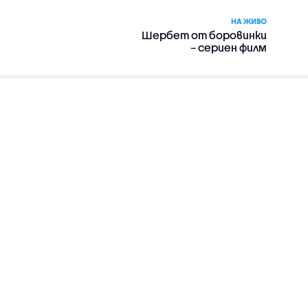
НА ЖИВО
Шербет от боровинки
– сериен филм