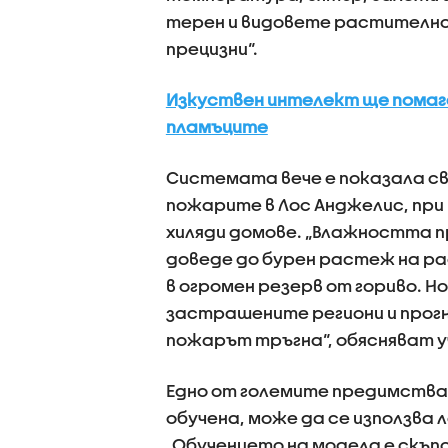
терен и видовете растителнос
прецизни“.
Изкуствен интелект ще помаг
пламъците
Системата вече е показала с
пожарите в Лос Анджелис, при
хиляди домове. „Влажността п
доведе до бурен растеж на ра
в огромен резерв от гориво. Н
застрашените региони и прог
пожарът тръгна“, обясняват у
Едно от големите предимства 
обучена, може да се използва 
„Обучението на модела е скъпо