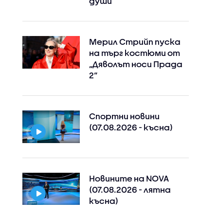
души
Мерил Стрийп пуска
на търг костюми от
„Дяволът носи Прада
2“
Спортни новини
(07.08.2026 - късна)
Новините на NOVA
(07.08.2026 - лятна
късна)