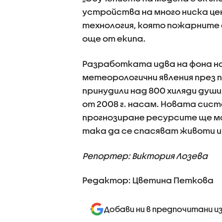
устройства на много ниска це
технология, която пожарните 
още от екипа.
Разработката идва на фона н
метеорологични явления през 
принудили над 800 хиляди душ
от 2008 г. насам. Новата сист
прогнозиране ресурсите ще мо
така да се спасяват животи и
Репортер: Виктория Лозева
Редактор: Цветина Петкова
Добави ни в предпочитани и