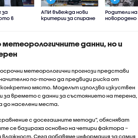
 за
АПИ въвежда нови
Родители на
ото в
критерии за спиране
новородено 
на тировете
столична бо
ните
взаимни обви
 примерите
здравослов
о метеорологичните данни, но и
ивно
състояние н
ие
ерен
носрочни метеорологични прогнози представи
значително по-точно да предвиди риска от
а конкретно място. Моделът използва изкуствен
и за времето с данни за състоянието на терена,
 до населени места.
 сравнение с досегашните методи“, обясняват
ите се базираха основно на четири фактора –
 влажност. Сега добавяме информация за самия