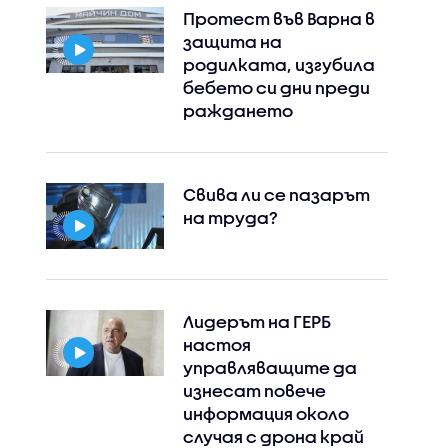
Протест във Варна в
защита на
родилката, изгубила
бебето си дни преди
раждането
Свива ли се пазарът
на труда?
Лидерът на ГЕРБ
настоя
управляващите да
изнесат повече
информация около
случая с дрона край