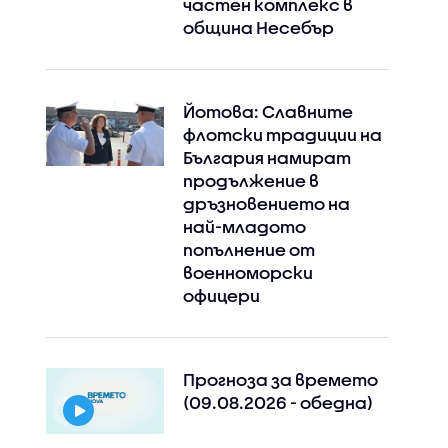
частен комплекс в
община Несебър
Йотова: Славните
флотски традиции на
България намират
продължение в
дръзновението на
най-младото
попълнение от
военноморски
офицери
Прогноза за времето
(09.08.2026 - обедна)