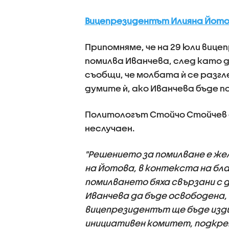
Вицепрезидентът Илияна Йото
Припомняме, че на 29 юли виц
помилва Иванчева, след като д
съобщи, че молбата ѝ се разгл
думите ѝ, ако Иванчева бъде п
Политологът Стойчо Стойчев 
неслучаен.
"Решението за помилване е жел
на Йотова, в контекста на бл
помилването бяха свързани с 
Иванчева да бъде освободена, 
вицепрезидентът ще бъде изд
инициативен комитет, подкре