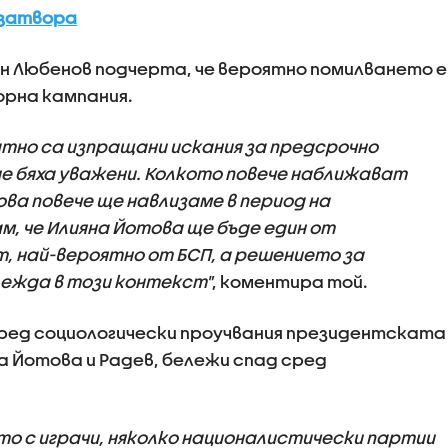
 затвора
н Любенов подчерта, че вероятно помилването е
орна кампания.
атно са изпращани искания за предсрочно
не бяха уважени. Колкото повече наближават
ва повече ще навлизаме в период на
м, че Илияна Йотова ще бъде един от
, най-вероятно от БСП, а решението за
лежда в този контекст"
, коментира той.
оред социологически проучвания президентската
а Йотова и Радев, бележи спад сред
то с играчи, няколко националистически партии