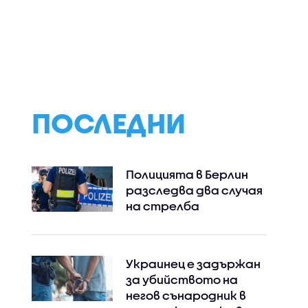
ка от
Киев: Не сме
Викат на разгов
йна да
изпращали
МВнР посланика 
аториум
преднамерено
Украйна у нас
в Черно
никакви летателни
средства към
България
ПОСЛЕДНИ
Полицията в Берлин
разследва два случая
на стрелба
Украинец е задържан
за убийството на
негов сънародник в