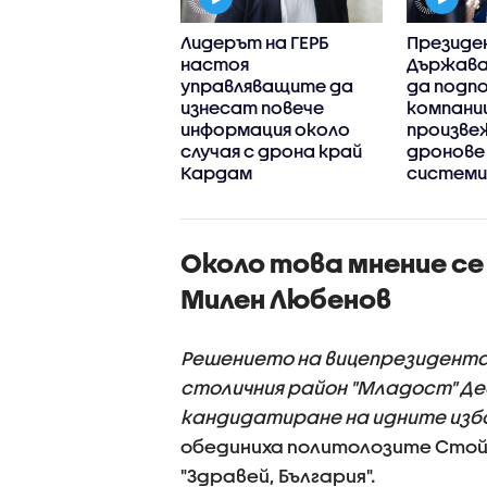
ове „Срам!“:
Лидерът на ГЕРБ
Президе
иционен
настоя
Държава
тат замери
управляващите да
да подп
вския премиер с
изнесат повече
компани
 (ВИДЕО)
информация около
произв
случая с дрона край
дронове
Кардам
системи
Около това мнение се
Милен Любенов
Решението на вицепрезидента
столичния район "Младост" Де
кандидатиране на идните избо
обединиха политолозите Стой
"Здравей, България".