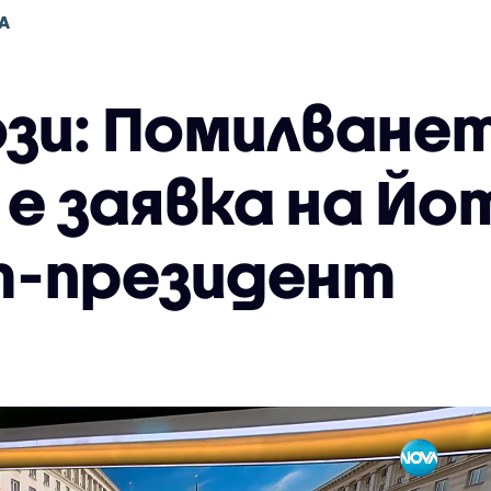
А
зи: Помилванет
е заявка на Йо
т-президент