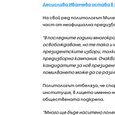
Десислава Иванчева остава в
На свой ред политологът Миле
част от неофициална предизб
"В последните години многокр
освобождаване, но те така и 
президентските избори, толко
предизборна кампания. Очаква
кандидатите за нов президент
помилването може да се разг
Политологът отбеляза, че сп
институция, в лицето именно н
обществената подкрепа.
"Много ще бъде наситено поле