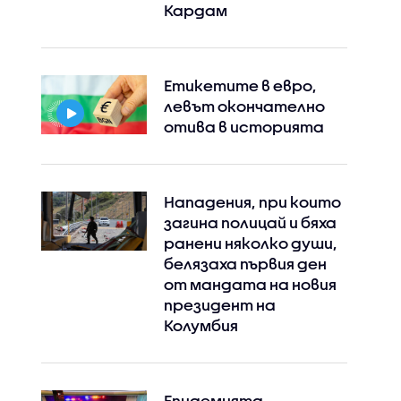
Кардам
Етикетите в евро,
левът окончателно
отива в историята
Нападения, при които
загина полицай и бяха
ранени няколко души,
белязаха първия ден
от мандата на новия
президент на
Instagram
Facebook
Колумбия
Епидемията