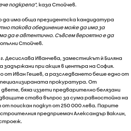
лече подкрепа"
, каза Стойчев.
но да има обща президентска кандидатура
тно такова обединение може да има за
ма да е автентично. Съвсем вероятно е да
допълни Стойчев.
8 г. Десислава Иванчева, заместникът ѝ Биляна
а задържани при акция в центъра на София.
о от Иван Гешев, а разследването беше едно от
Специализираната прокуратура. От
 двете, бяха иззети предварително белязани
дващите става въпрос за сума равностойна на
т от поискан подкуп от 250 000 лева. Парите
 строителния предприемач Александър Ваклин,
 строеж.