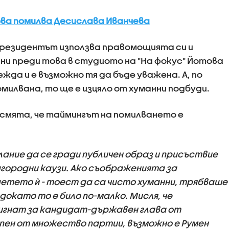
ва помилва Десислава Иванчева
епрезидентът използва правомощията си и
ни преди това в студиото на "На фокус" Йотова
ежда и е възможно тя да бъде уважена. А, по
омилвана, то ще е изцяло от хуманни подбуди.
смята, че таймингът на помилването е
ание да се гради публичен образ и присъствие
агородни каузи. Ако съображенията за
детето ѝ - тоест да са чисто хуманни, трябваше
докато то е било по-малко. Мисля, че
игнат за кандидат-държавен глава от
пен от множество партии, възможно е Румен