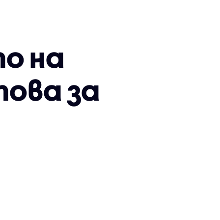
о на
това за