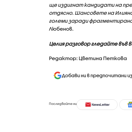
ще издигнат кандидати на пр
отдясно. Шансовете на Илияна
големи заради фрагментиран
Любенов.
Целия разговор гледайте във 
Редактор: Цветина Петкова
Добави ни в предпочитани и
Последвайте ни
NewsLetter