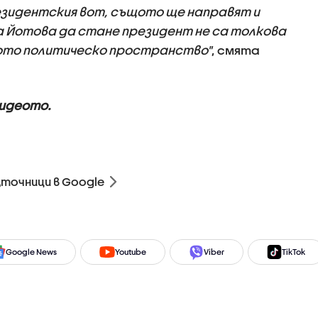
езидентския вот, същото ще направят и
 Йотова да стане президент не са толкова
ото политическо пространство"
, смята
видеото.
зточници в Google
Google News
Youtube
Viber
TikTok