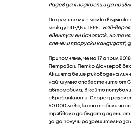
Радев да я подкрепи и да прив
По думите му е малко възмож
между ПП-ДБ и ГЕРБ.
"Най-вероя
евентуален балотаж, но то ня
спечели проруски кандидат"
, 
Припомняме, че на 17 април 201
Петрова и Петко Дюлгеров бях
Акцията беше ръководена личн
най-шумно оповестените от 
автомобила, в който пътували
евробанкноти. Според разсле
50 000 лева, като те били час
трябвало да бъдат дадени от
за да получи разрешително за