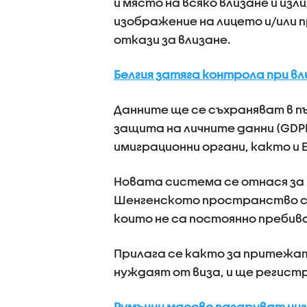
и място на всяко влизане и и
изображение на лицето и/или 
откази за влизане.
Белгия затяга контрола при в
Данните ще се съхраняват в п
защита на личните данни (GDPR
имиграционни органи, както и 
Новата система се отнася за
Шенгенското пространство с ц
които не са постоянно пребив
Прилага се както за притежате
нуждаят от виза, и ще регист
Румънци масово пазаруват цига