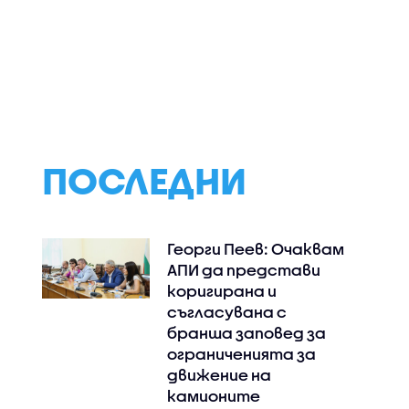
ПОСЛЕДНИ
Георги Пеев: Очаквам
АПИ да представи
коригирана и
съгласувана с
бранша заповед за
ограниченията за
движение на
камионите