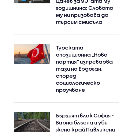
Цанев за 90-ата му
годишнина: Словото
му ни призовава да
търсим смисъла
Турската
опозиционна „Нова
Instagram
Facebook
партия“ изпреварва
тази на Ердоган,
според
социологическо
проучване
Бързият влак София -
Варна блъсна и уби
жена край Павликени