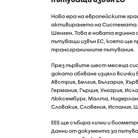
Нова ера на европейските грани
активирането на Системата за
Шенген. Това е новата единна
пътуващи извън ЕС, която ще 
трансграничните пътувания.
През първите шест месеца си
докато обхване изцяло всички 
Австрия, Белгия, България, Хър
Германия, Гърция, Унгария, Ис
Люксембург, Малта, Нидерланд
Словакия, Словения, Испания, 
EES ще събира лични и биометр
Данни от документа за пътува