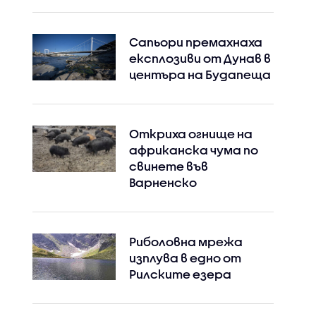
Сапьори премахнаха
експлозиви от Дунав в
центъра на Будапеща
Откриха огнище на
африканска чума по
свинете във
Варненско
Риболовна мрежа
изплува в едно от
Рилските езера