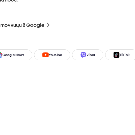
зточници в Google
Google News
Youtube
Viber
TikTok