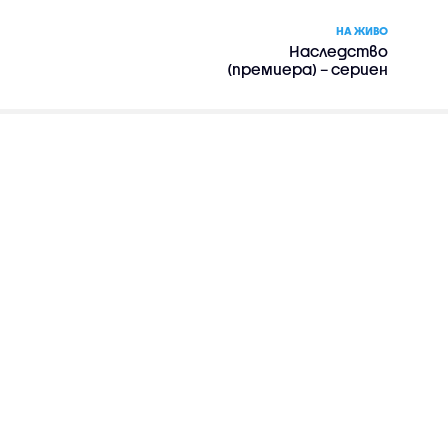
НА ЖИВО
Наследство
(премиера) – сериен
филм