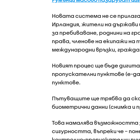
Новата система не се прилага
Ирландия, жители на държави
за пребиваване, роднини на г
права, членове на екипажи на 
международни връзки, граждан
Новият процес ще бъде дигита
пропускателни пунктове (e-ga
пунктове.
Пътуващите ще трябва да ска
биометрични данни (снимка и 
Това намалява възможността 
сигурността, въпреки че – пон
контролно-пропускателни пун