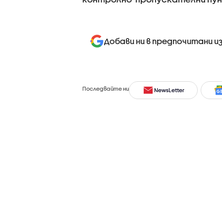
Добави ни в предпочитани и
Последвайте ни
NewsLetter