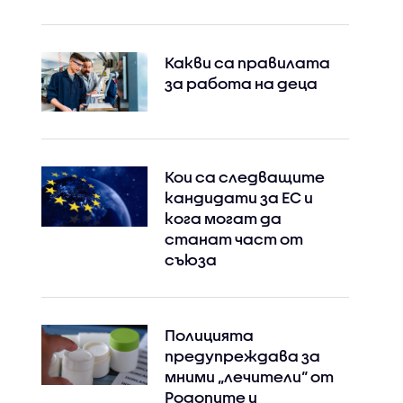
Какви са правилата
за работа на деца
Кои са следващите
кандидати за ЕС и
кога могат да
станат част от
съюза
Полицията
предупреждава за
мними „лечители“ от
Родопите и