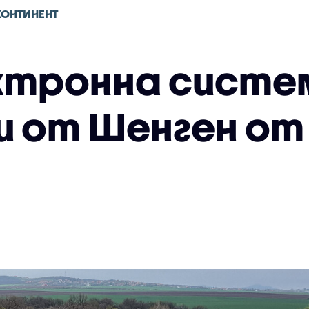
КОНТИНЕНТ
ктронна систем
и от Шенген от