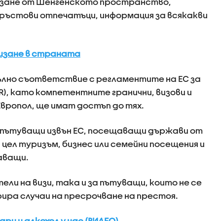
злизане от Шенгенското пространство,
пръстови отпечатъци, информация за всякакви
лизане в страната
ълно съответствие с регламентите на ЕС за
), като компетентните гранични, визови и
Европол, ще имат достъп до тях.
 пътуващи извън ЕС, посещаващи държави от
ел туризъм, бизнес или семейни посещения и
аващи.
ли на визи, така и за пътуващи, които не се
рира случаи на пресрочване на престоя.
ри и алкохол у нас (ВИДЕО)