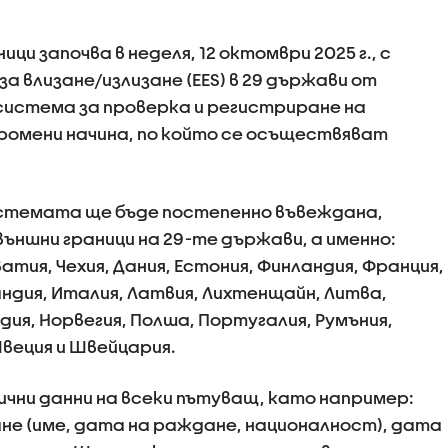
ци започва в неделя, 12 октомври 2025 г., с
 влизане/излизане (EES) в 29 държави от
 система за проверка и регистриране на
промени начина, по който се осъществяват
стемата ще бъде постепенно въвеждана,
външни граници на 29-те държави, а именно:
ватия, Чехия, Дания, Естония, Финландия, Франция,
ландия, Италия, Латвия, Лихтенщайн, Литва,
ия, Норвегия, Полша, Португалия, Румъния,
Швеция и Швейцария.
ични данни на всеки пътуващ, като например:
не (име, дата на раждане, националност), дата