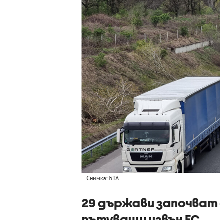
Снимка: БТА
29 държави започват
пътуващи извън ЕС