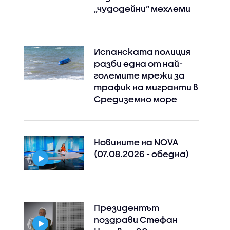
„чудодейни“ мехлеми
Испанската полиция
разби една от най-
големите мрежи за
трафик на мигранти в
Средиземно море
Новините на NOVA
(07.08.2026 - обедна)
Президентът
поздрави Стефан