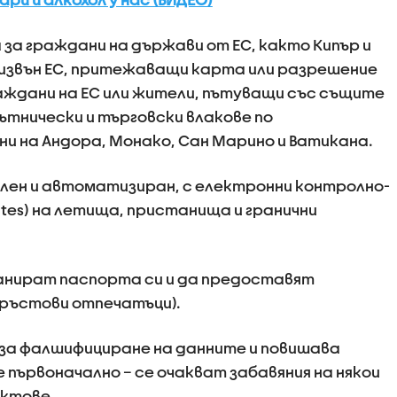
 за граждани на държави от ЕС, както Кипър и
 извън ЕС, притежаващи карта или разрешение
раждани на ЕС или жители, пътуващи със същите
пътнически и търговски влакове по
и на Андора, Монако, Сан Марино и Ватикана.
лен и автоматизиран, с електронни контролно-
tes) на летища, пристанища и гранични
нират паспорта си и да предоставят
пръстови отпечатъци).
за фалшифициране на данните и повишава
е първоначално – се очакват забавяния на някои
ктове.