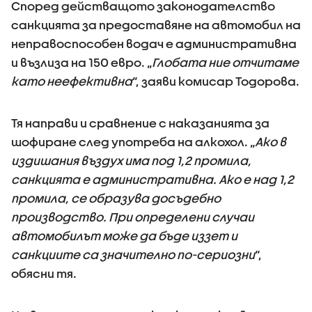
Според действащото законодателство
санкцията за предоставяне на автомобил на
неправоспособен водач е административна
и възлиза на 150 евро. „
Глобата ние отчитаме
като неефективна
“, заяви комисар Тодорова.
Тя направи и сравнение с наказанията за
шофиране след употреба на алкохол. „
Ако в
издишания въздух има под 1,2 промила,
санкцията е административна. Ако е над 1,2
промила, се образува досъдебно
производство. При определени случаи
автомобилът може да бъде иззет и
санкциите са значително по-сериозни
“,
обясни тя.