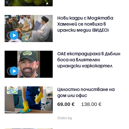
Нови кадри с Моджтаба
Хаменей се появиха в
ирански медии (ВИДЕО)
ОАЕ екстрадираха в Дъблин
боса на влиятелен
ирландски наркокартел
Цялостно почистване на
дом или офис
69.00 €
138.00 €
Grabo.bg