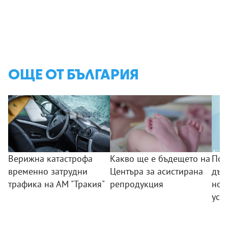
ОЩЕ ОТ БЪЛГАРИЯ
Верижна катастрофа
Какво ще е бъдещето на
Поб
временно затрудни
Центъра за асистирана
дъс
трафика на АМ "Тракия"
репродукция
нов
усп