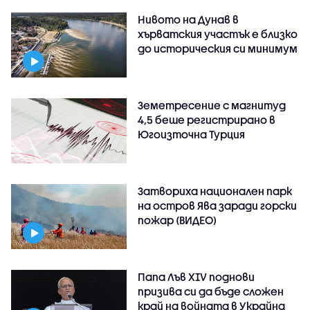
Нивото на Дунав в
хърватския участък е близко
до историческия си минимум
Земетресение с магнитуд
4,5 беше регистрирано в
Югоизточна Турция
Затвориха национален парк
на остров Ява заради горски
пожар (ВИДЕО)
Папа Лъв XIV поднови
призива си да бъде сложен
край на войната в Украйна