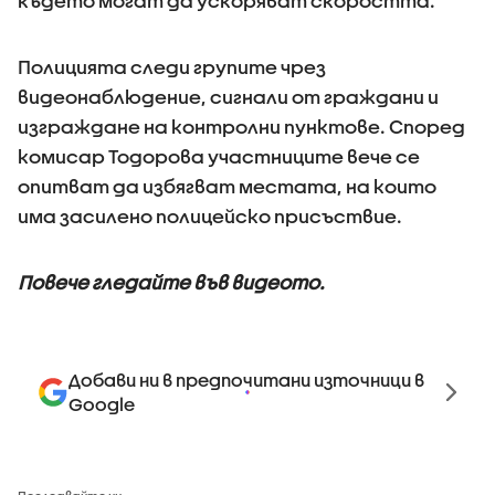
където могат да ускоряват скоростта.
Полицията следи групите чрез
видеонаблюдение, сигнали от граждани и
изграждане на контролни пунктове. Според
комисар Тодорова участниците вече се
опитват да избягват местата, на които
има засилено полицейско присъствие.
Повече гледайте във видеото.
Добави ни в предпочитани източници в
Google