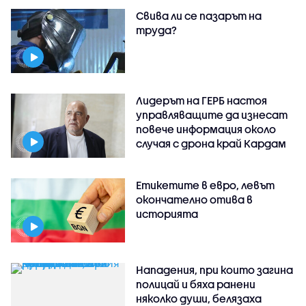
Свива ли се пазарът на
труда?
Лидерът на ГЕРБ настоя
управляващите да изнесат
повече информация около
случая с дрона край Кардам
Етикетите в евро, левът
окончателно отива в
историята
Нападения, при които загина
полицай и бяха ранени
няколко души, белязаха