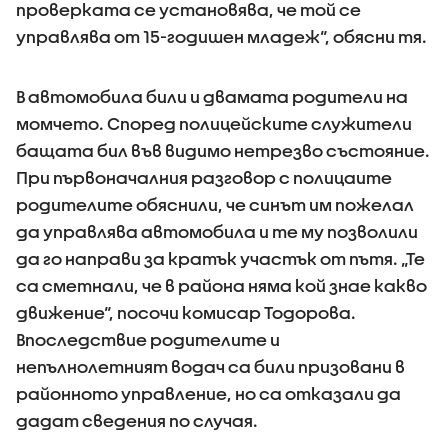
проверката се установява, че той се
управлява от 15-годишен младеж“, обясни тя.
В автомобила били и двамата родители на
момчето. Според полицейските служители
бащата бил във видимо нетрезво състояние.
При първоначалния разговор с полицаите
родителите обяснили, че синът им пожелал
да управлява автомобила и те му позволили
да го направи за кратък участък от пътя. „Те
са сметнали, че в района няма кой знае какво
движение“, посочи комисар Тодорова.
Впоследствие родителите и
непълнолетният водач са били призовани в
районното управление, но са отказали да
дадат сведения по случая.