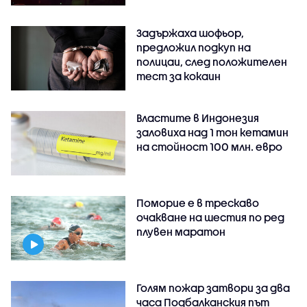
Задържаха шофьор,
предложил подкуп на
полицаи, след положителен
тест за кокаин
Властите в Индонезия
заловиха над 1 тон кетамин
на стойност 100 млн. евро
Поморие е в трескаво
очакване на шестия по ред
плувен маратон
Голям пожар затвори за два
часа Подбалканския път