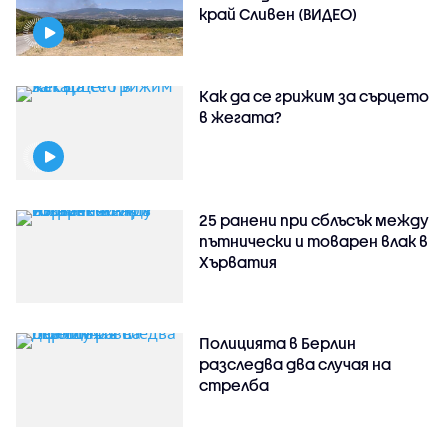
край Сливен (ВИДЕО)
Как да се грижим за сърцето
в жегата?
25 ранени при сблъсък между
пътнически и товарен влак в
Хърватия
Полицията в Берлин
разследва два случая на
стрелба