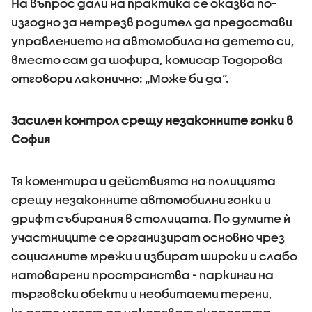
На въпрос дали на практика се оказва по-
изгодно за нетрезв родител да предостави
управлението на автомобила на детето си,
вместо сам да шофира, комисар Тодорова
отговори лаконично: „Може би да“.
Засилен контрол срещу незаконните гонки в
София
Тя коментира и действията на полицията
срещу незаконните автомобилни гонки и
дрифт събирания в столицата. По думите ѝ
участниците се организират основно чрез
социалните мрежи и избират широки и слабо
натоварени пространства - паркинги на
търговски обекти и необитаеми терени,