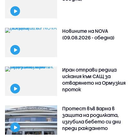
Новините на NOVA
(09.08.2026 - обедна)
Иран отправи редица
искания към САЩ за
отварянето на Ормузкия
проток
Протест във Варна в
защита на родилката,
изгубила бебето си дни
преди раждането