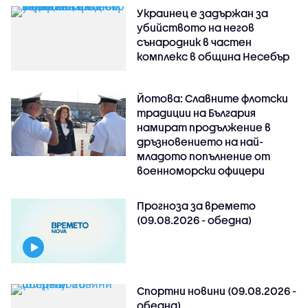
Украинец е задържан за
убийството на негов
сънародник в частен
комплекс в община Несебър
Йотова: Славните флотски
традиции на България
намират продължение в
дръзновението на най-
младото попълнение от
военноморски офицери
Прогноза за времето
(09.08.2026 - обедна)
Спортни новини (09.08.2026 -
обедна)