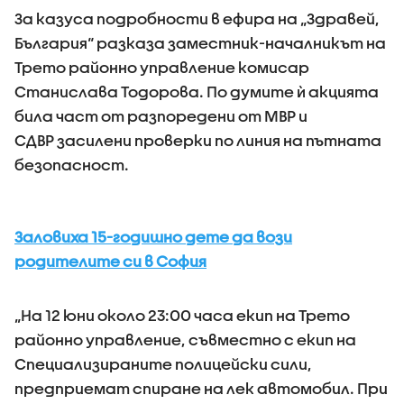
За казуса подробности в ефира на „Здравей,
България“ разказа заместник-началникът на
Трето районно управление комисар
Станислава Тодорова. По думите ѝ акцията
била част от разпоредени от МВР и
СДВР засилени проверки по линия на пътната
безопасност.
Заловиха 15-годишно дете да вози
родителите си в София
„На 12 юни около 23:00 часа екип на Трето
районно управление, съвместно с екип на
Специализираните полицейски сили,
предприемат спиране на лек автомобил. При