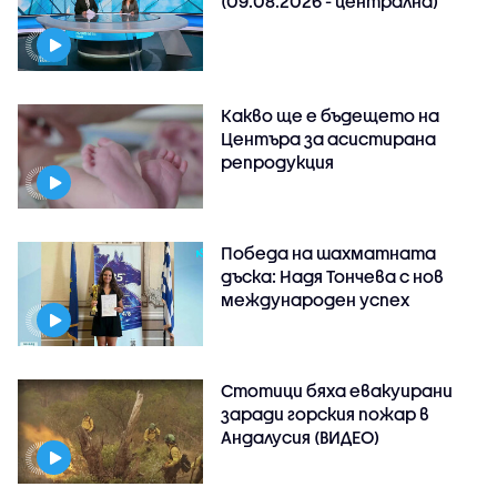
(09.08.2026 - централна)
Какво ще е бъдещето на
Центъра за асистирана
репродукция
Победа на шахматната
дъска: Надя Тончева с нов
международен успех
Стотици бяха евакуирани
заради горския пожар в
Андалусия (ВИДЕО)