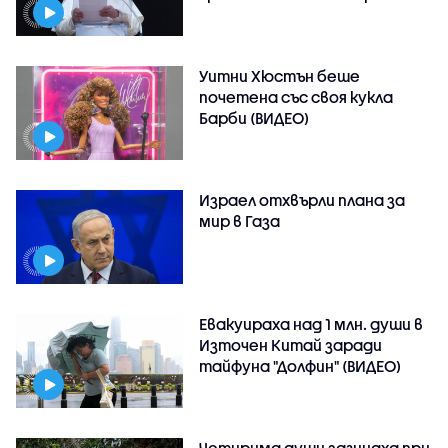
Уитни Хюстън беше
почетена със своя кукла
Барби (ВИДЕО)
Израел отхвърли плана за
мир в Газа
Евакуираха над 1 млн. души в
Източен Китай заради
тайфуна "Долфин" (ВИДЕО)
Четирима души загинаха при