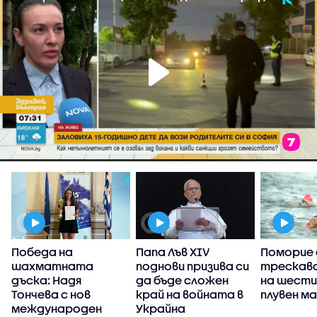
Победа на
Папа Лъв XIV
Поморие 
шахматната
поднови призива си
трескаво
,
дъска: Надя
да бъде сложен
на шести
Тончева с нов
край на войната в
плувен м
международен
Украйна