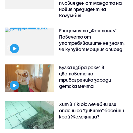
първия ден от мандата на
новия президент на
Колумбия
Епидемията „Фентанил”:
Повечето от
употребяващите не знаят,
че купуват мощния опиоид
Булка избра рокля в
цветовете на
трибагреника заради
детска мечта
Хит в TikTok: Лечебни или
опасни са "дивите" басейни
край Железница?