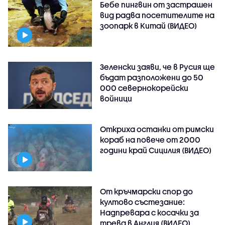
Бебе пингвин от застрашен
вид радва посетителите на
зоопарк в Китай (ВИДЕО)
Зеленски заяви, че в Русия ще
бъдат разположени до 50
000 севернокорейски
войници
Откриха останки от римски
кораб на повече от 2000
години край Сицилия (ВИДЕО)
От кръчмарски спор до
култово състезание:
Надпревара с косачки за
трева в Англия (ВИДЕО)