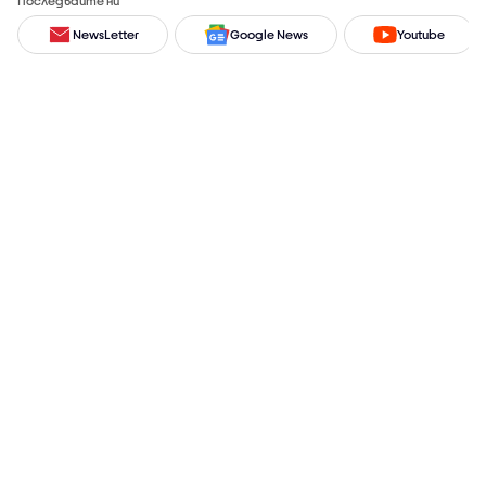
Последвайте ни
NewsLetter
Google News
Youtube