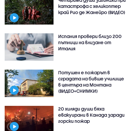
катастрофа с хеликоптер
край Рио де Жанейро (ВИДЕО)
Испания провери близо 200
пътници на влизане от
Италия
Потушен е пожарът в
сградата на бивше училище
в центъра на Монтана
(ВИДЕО+СНИМКИ)
20 хиляди души бяха
евакуирани в Канада заради
горски пожар