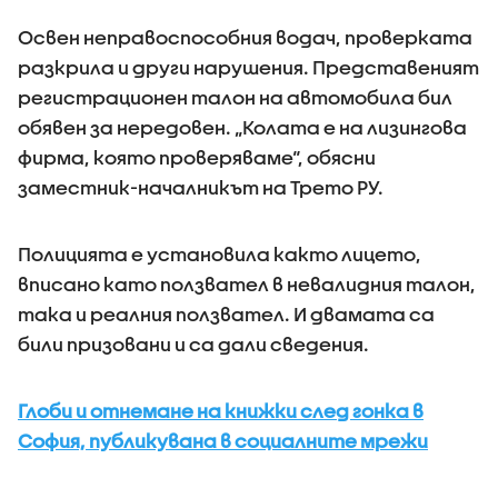
Освен неправоспособния водач, проверката
разкрила и други нарушения. Представеният
регистрационен талон на автомобила бил
обявен за нередовен. „Колата е на лизингова
фирма, която проверяваме“, обясни
заместник-началникът на Трето РУ.
Полицията е установила както лицето,
вписано като ползвател в невалидния талон,
така и реалния ползвател. И двамата са
били призовани и са дали сведения.
Глоби и отнемане на книжки след гонка в
София, публикувана в социалните мрежи