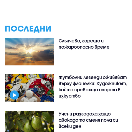
ПОСЛЕДНИ
Слънчево, горещо и
пожароопасно време
Футболни легенди оживяват
върху фланелки: Художникът,
който превръща спорта в
изкуство
Учени разгадаха защо
авокадото сменя пола си
всеки ден