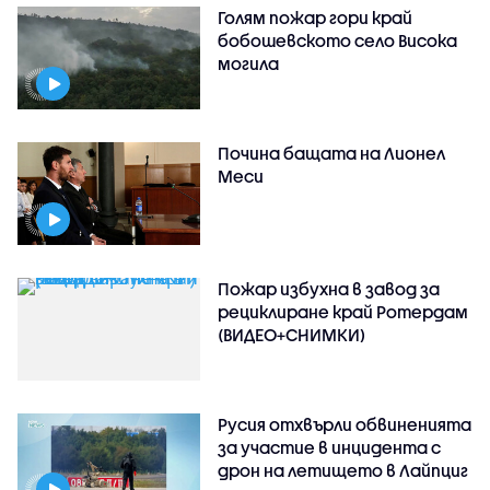
Голям пожар гори край
бобошевското село Висока
могила
Почина бащата на Лионел
Меси
Пожар избухна в завод за
рециклиране край Ротердам
(ВИДЕО+СНИМКИ)
Русия отхвърли обвиненията
за участие в инцидента с
дрон на летището в Лайпциг