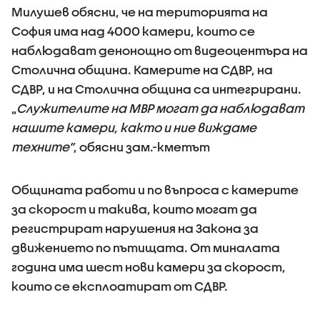
Милушев обясни, че на територията на
София има над 4000 камери, които се
наблюдават денонощно от видеоцентъра на
Столична община. Камерите на СДВР, на
СДВР, и на Столична община са интегрирани.
„
Служителите на МВР могат да наблюдават
нашите камери, както и ние виждаме
техните”
, обясни зам.-кметът
Общината работи и по въпроса с камерите
за скорост и такива, които могат да
регистрират нарушения на Закона за
движението по пътищата. От миналата
година има шест нови камери за скорост,
които се експлоатират от СДВР.