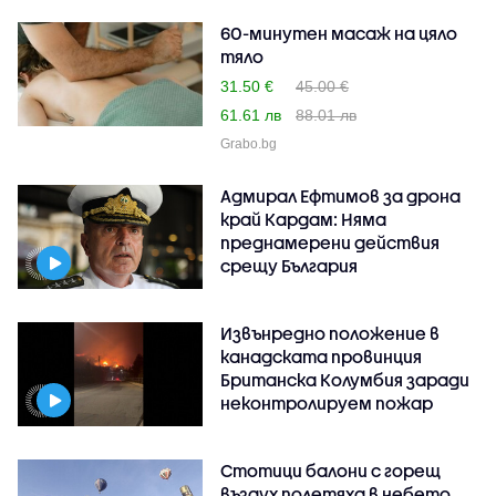
60-минутен масаж на цяло
тяло
31.50 €
45.00 €
61.61 лв
88.01 лв
Grabo.bg
Адмирал Ефтимов за дрона
край Кардам: Няма
преднамерени действия
срещу България
Извънредно положение в
канадската провинция
Британска Колумбия заради
неконтролируем пожар
Стотици балони с горещ
въздух полетяха в небето