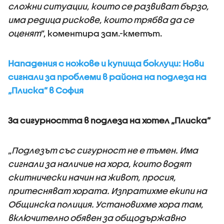
сложни ситуации, които се развиват бързо,
има редица рискове, които трябва да се
оценят
”, коментира зам.-кметът.
Нападения с ножове и купища боклуци: Нови
сигнали за проблеми в района на подлеза на
„Плиска” в София
За сигурността в подлеза на хотел „Плиска”
„
Подлезът със сигурност не е тъмен. Има
сигнали за наличие на хора, които водят
скитнически начин на живот, просия,
притесняват хората. Изпратихме екипи на
Общинска полиция. Установихме хора там,
включително обявен за общодържавно