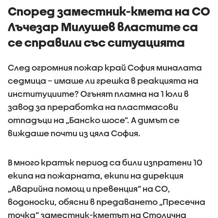
Според заместник-кмета на СО
Лъчезар Милушев властите са
се справили със ситуацията
След огромния пожар край София миналата
седмица – имаше ли грешка в реакцията на
институциите? Огънят пламна на 1 юли в
завод за преработка на пластмасови
отпадъци на „Банско шосе”. А димът се
виждаше почти из цяла София.
В много кратък период са били изпратени 10
екипа на пожарната, екипи на дирекция
„Аварийна помощ и превенция” на СО,
водоноски, обясни в предаването „Пресечна
точка” заместник-кметът на Столична