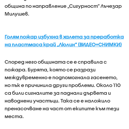
община по направление „Сигурност” Лъчезар
Милушев.
Голям пожар избухна в халета за преработка
на пластмаса край „Люлин“ (ВИДЕО+СНИМКИ)
Според него общината се е справила с
пожара. Бурята, която се разрази
междувременно е подпомогнала гасенето,
но пък е причинила други проблеми. Около 110
са били сигналите за паднали дървета и
наводнени участъци. Така се е наложило
пренасочване на част от екипите към тези
места.