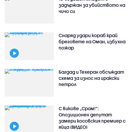
задържан за убийството на
чичо си
Снаряд удари кораб край
бреговете на Оман, избухна
пожар
Багдад и Техеран обсъждат
схема за износ на иракски
петрол
С викове „Срам!“:
Опозиционен депутат
замери косовския премиер с
яйца (ВИДЕО)