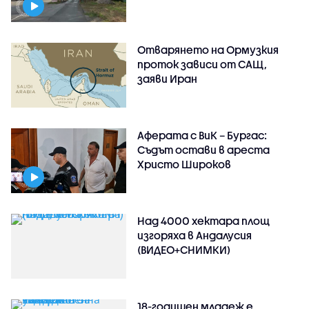
Отварянето на Ормузкия
проток зависи от САЩ,
заяви Иран
Аферата с ВиК – Бургас:
Съдът остави в ареста
Христо Широков
Над 4000 хектара площ
изгоряха в Андалусия
(ВИДЕО+СНИМКИ)
18-годишен младеж е