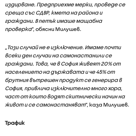
издирване. Предприехме мерки, проведе се
среща със СДВР, кмета на района и
граждани. В петък имаше мащабна
проверка
”, обясни Милушев.
„
Този случай не е изключение. Имаме почти
всеки ден случаи на самонастанили се
граждани. Това, че в София живеят 20% от
населението на държавата и че 45% от
брутния вътрешен продукт се генерира в
София, привлича изключително много хора,
част от които водят скитнически начин на
живот и се самонастаняват
”, каза Милушев.
Трафик