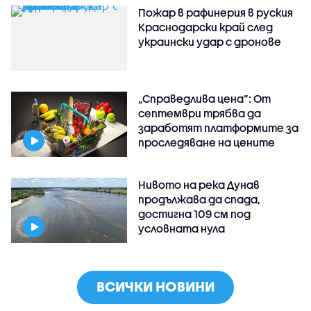
Пожар в рафинерия в руския
Краснодарски край след
украински удар с дронове
„Справедлива цена“: От
септември трябва да
заработят платформите за
проследяване на цените
Нивото на река Дунав
продължава да спада,
достигна 109 см под
условната нула
ВСИЧКИ НОВИНИ