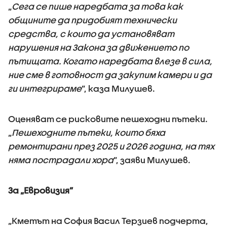
„
Сега се пише наредбата за това как
общините да придобият технически
средства, с които да установяват
нарушения на Закона за движението по
пътищата. Когато наредбата влезе в сила,
ние сме в готовност да закупим камери и да
ги интегрираме
”, каза Милушев.
Оценяват се рисковите пешеходни пътеки.
„
Пешеходните пътеки, които бяха
ремонтирани през 2025 и 2026 година, на тях
няма пострадали хора
”, заяви Милушев.
За „Евровизия”
„Кметът на София Васил Терзиев подчерта,