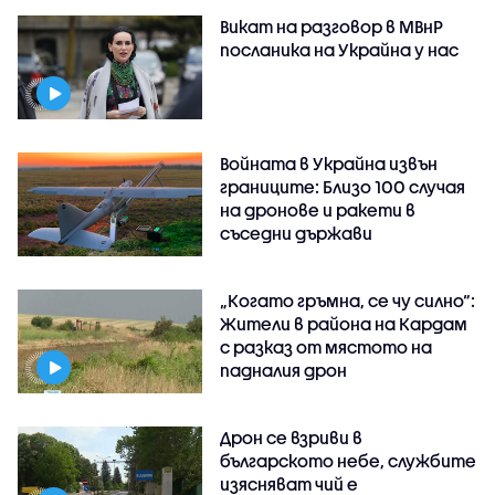
Викат на разговор в МВнР
посланика на Украйна у нас
Войната в Украйна извън
границите: Близо 100 случая
на дронове и ракети в
съседни държави
„Когато гръмна, се чу силно“:
Жители в района на Кардам
с разказ от мястото на
падналия дрон
Дрон се взриви в
българското небе, службите
изясняват чий е