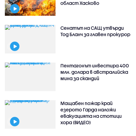
област Хасково
Сенатът на САЩ утвърди
Тод Бланч за главен прокурор
Пентагонът инвестира 400
млн. долара в австралийска
мина за скандий
Мащабен пожар край
езерото Гарда наложи
евакуацията на стотици
хора (ВИДЕО)