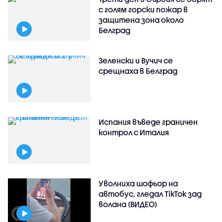
с голям горски пожар в
защитена зона около
Белград
Зеленски и Вучич се
срещнаха в Белград
Испания въведе граничен
контрол с Италия
Уволниха шофьор на
автобус, гледал TikTok зад
волана (ВИДЕО)