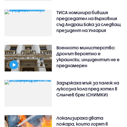
ТИСА номинира бившия
председател на Върховния
съд Андраш Бака за следващ
президент на Унгария
Военното министерство:
Дронът вероятно е
украински, инцидентът не е
преднамерен
Задържаха мъж за палеж на
луксозна кола пред хотел в
Слънчев бряг (СНИМКИ)
Локализираха двата
пожара, които горят в