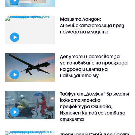
Магията Лондон:
Английската столица през
погледа на младите
Депутати настояват за
установяване на произхода
на дрона и целта на
навлизането му
Тайфунът „Долфин” връхлетя
южната японска
префектура Окинава,
Източен Китай се готви за
стихията
Трети ден в Сърбия се борят