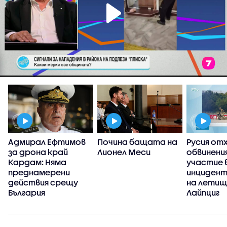
Адмирал Ефтимов
Почина бащата на
Русия от
за дрона край
Лионел Меси
обвинени
Кардам: Няма
участие 
преднамерени
инцидент
действия срещу
на летищ
България
Лайпциг