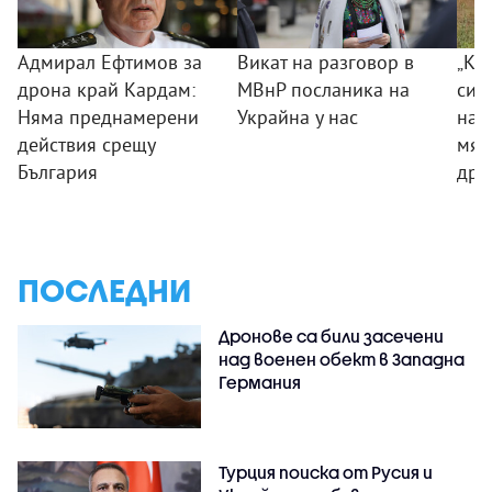
Адмирал Ефтимов за
Викат на разговор в
„Ког
дрона край Кардам:
МВнР посланика на
сил
Няма преднамерени
Украйна у нас
на 
действия срещу
мяс
България
дро
ПОСЛЕДНИ
Дронове са били засечени
над военен обект в Западна
Германия
Турция поиска от Русия и