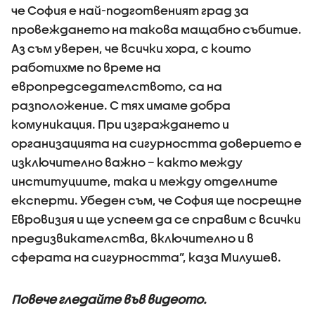
че София е най-подготвеният град за
провеждането на такова мащабно събитие.
Аз съм уверен, че всички хора, с които
работихме по време на
европредседателството, са на
разположение. С тях имаме добра
комуникация. При изграждането и
организацията на сигурността доверието е
изключително важно – както между
институциите, така и между отделните
експерти. Убеден съм, че София ще посрещне
Евровизия и ще успеем да се справим с всички
предизвикателства, включително и в
сферата на сигурността”, каза Милушев.
Повече гледайте във видеото.