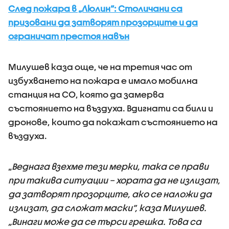
След пожара в „Люлин“: Столичани са
призовани да затворят прозорците и да
ограничат престоя навън
Милушев каза още, че на третия час от
избухването на пожара е имало мобилна
станция на СО, която да замерва
състоянието на въздуха. Вдигнати са били и
дронове, които да покажат състоянието на
въздуха.
„
Веднага взехме тези мерки, така се прави
при такива ситуации – хората да не излизат,
да затворят прозорците, ако се наложи да
излизат, да сложат маски”, каза Милушев.
„Винаги може да се търси грешка. Това са