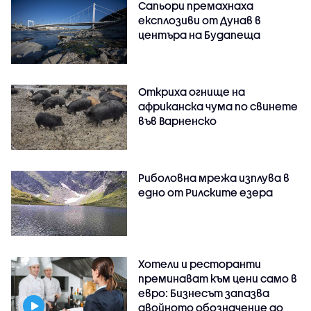
Сапьори премахнаха
експлозиви от Дунав в
центъра на Будапеща
Откриха огнище на
африканска чума по свинете
във Варненско
Риболовна мрежа изплува в
едно от Рилските езера
Хотели и ресторанти
преминават към цени само в
евро: Бизнесът запазва
двойното обозначение до