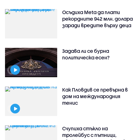
Осъдиха Meta да плати
рекордните 942 млн. долара
заради вредите върху деца
Задава ли се бурна
политическа есен?
Как Пловдив се превърна в
дом на международния
тенис
Счупиха стъкло на
тролейбус с пътници,