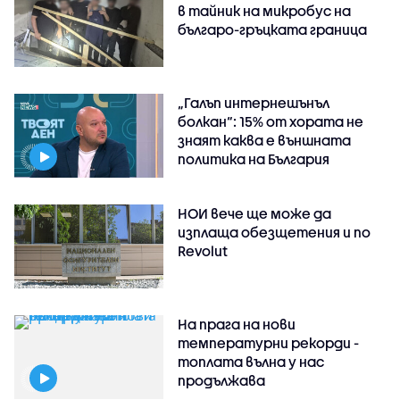
в тайник на микробус на
българо-гръцката граница
„Галъп интернешънъл
болкан“: 15% от хората не
знаят каква е външната
политика на България
НОИ вече ще може да
изплаща обезщетения и по
Revolut
На прага на нови
температурни рекорди -
топлата вълна у нас
продължава