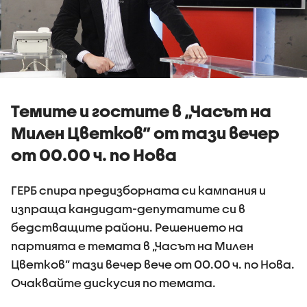
Темите и гостите в „Часът на
Милен Цветков” от тази вечер
от 00.00 ч. по Нова
ГЕРБ спира предизборната си кампания и
изпраща кандидат-депутатите си в
бедстващите райони. Решението на
партията е темата в „Часът на Милен
Цветков” тази вечер вече от 00.00 ч. по Нова.
Очаквайте дискусия по темата.