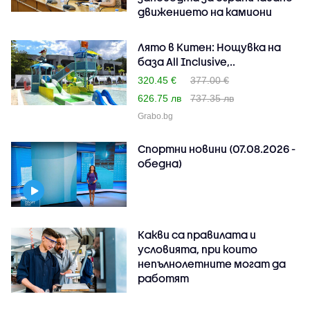
движението на камиони
Лято в Китен: Нощувка на
база All Inclusive,..
320.45 €
377.00 €
626.75 лв
737.35 лв
Grabo.bg
Спортни новини (07.08.2026 -
обедна)
Какви са правилата и
условията, при които
непълнолетните могат да
работят