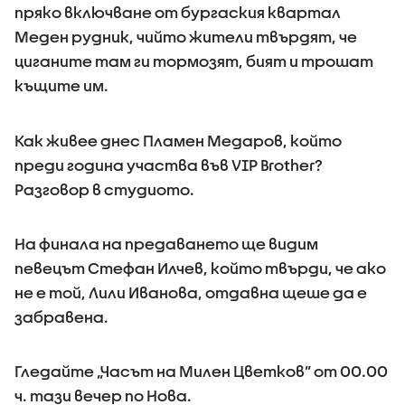
пряко включване от бургаския квартал
Меден рудник, чийто жители твърдят, че
циганите там ги тормозят, бият и трошат
къщите им.
Как живее днес Пламен Медаров, който
преди година участва във VIP Brother?
Разговор в студиото.
На финала на предаването ще видим
певецът Стефан Илчев, който твърди, че ако
не е той, Лили Иванова, отдавна щеше да е
забравена.
Гледайте „Часът на Милен Цветков” от 00.00
ч. тази вечер по Нова.