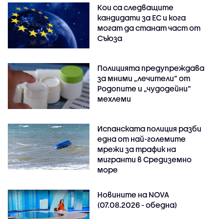
Кои са следващите
кандидати за ЕС и кога
могат да станат част от
Съюза
Полицията предупреждава
за мними „лечители“ от
Родопите и „чудодейни“
мехлеми
Испанската полиция разби
една от най-големите
мрежи за трафик на
мигранти в Средиземно
море
Новините на NOVA
(07.08.2026 - обедна)