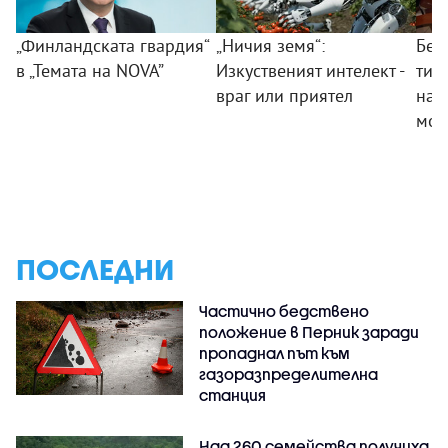
„Финландската гвардия“
„Ничия земя“:
Без
в „Темата на NOVA”
Изкуственият интелект -
тий
враг или приятел
на 
мом
ПОСЛЕДНИ
Частично бедствено
положение в Перник заради
пропаднал път към
газоразпределителна
станция
Над 260 семейства получиха