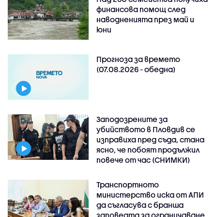
финансова помощ след
наводненията през май и
юни
Прогноза за времето
(07.08.2026 - обедна)
Заподозрените за
убийството в Пловдив се
изправиха пред съда, стана
ясно, че побоят продължил
повече от час (СНИМКИ)
Транспортното
министерство иска от АПИ
да съгласува с бранша
заповедта за ограничаване