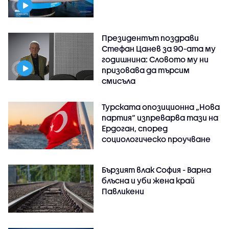
Президентът поздрави
Стефан Цанев за 90-ата му
годишнина: Словото му ни
призовава да търсим
смисъла
Турската опозиционна „Нова
партия“ изпреварва тази на
Ердоган, според
социологическо проучване
Бързият влак София - Варна
блъсна и уби жена край
Павликени