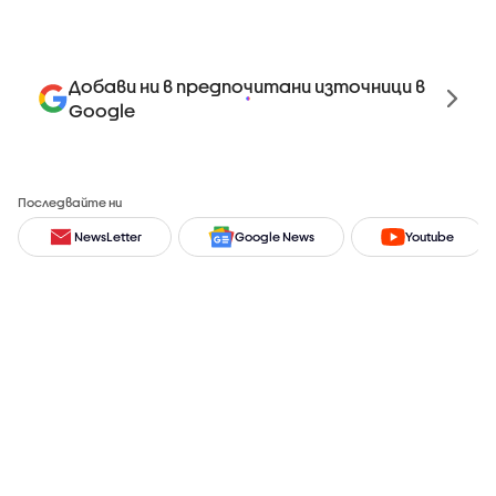
Добави ни в предпочитани източници в
Google
Последвайте ни
NewsLetter
Google News
Youtube