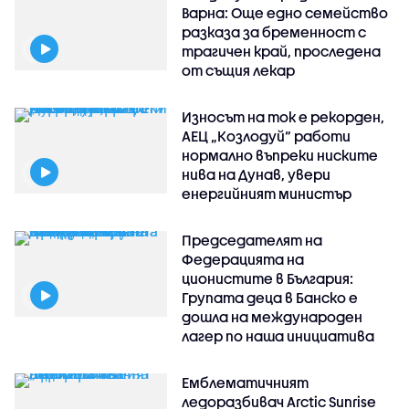
Варна: Още едно семейство
разказа за бременност с
трагичен край, проследена
от същия лекар
Износът на ток е рекорден,
АЕЦ „Козлодуй“ работи
нормално въпреки ниските
нива на Дунав, увери
енергийният министър
Председателят на
Федерацията на
ционистите в България:
Групата деца в Банско е
дошла на международен
лагер по наша инициатива
Емблематичният
ледоразбивач Arctic Sunrise