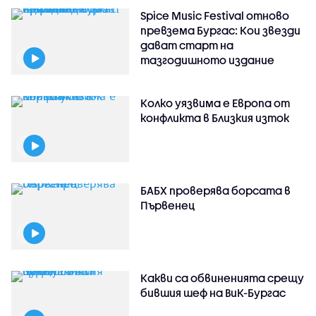
Spice Music Festival отново
превзема Бургас: Кои звезди
дават старт на
тазгодишното издание
Колко уязвима е Европа от
конфликта в Близкия изток
БАБХ проверява борсата в
Първенец
Какви са обвиненията срещу
бившия шеф на ВиК-Бургас