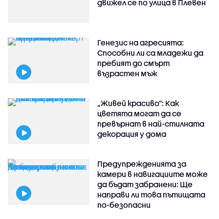
движел се по улица в Плевен
Генезис на агресията:
Способни ли са младежи да
пребият до смърт
възрастен мъж
„Живей красиво”: Как
цветята могат да се
превърнат в най-стилната
декорация у дома
Предупрежденията за
камери в навигациите може
да бъдат забранени: Ще
направи ли това пътищата
по-безопасни