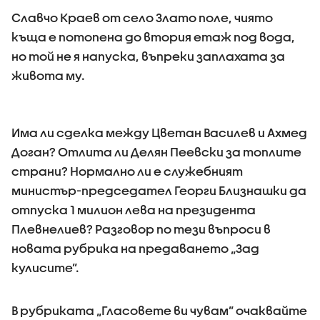
Славчо Краев от село Злато поле, чиято
къща е потопена до втория етаж под вода,
но той не я напуска, въпреки заплахата за
живота му.
Има ли сделка между Цветан Василев и Ахмед
Доган? Отлита ли Делян Пеевски за топлите
страни? Нормално ли е служебният
министър-председател Георги Близнашки да
отпуска 1 милион лева на президента
Плевнелиев? Разговор по тези въпроси в
новата рубрика на предаването „Зад
кулисите”.
В рубриката „Гласовете ви чувам” очаквайте