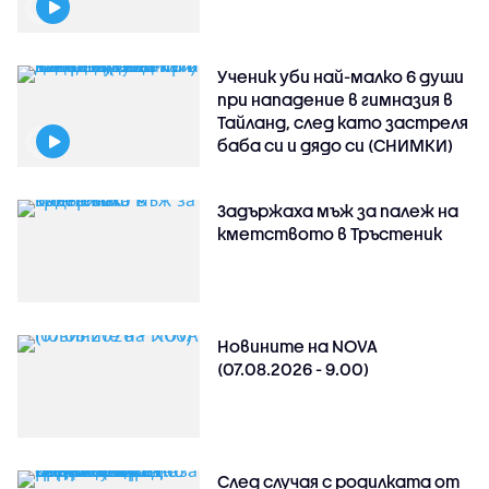
Ученик уби най-малко 6 души
при нападение в гимназия в
Тайланд, след като застреля
баба си и дядо си (СНИМКИ)
Задържаха мъж за палеж на
кметството в Тръстеник
Новините на NOVA
(07.08.2026 - 9.00)
След случая с родилката от