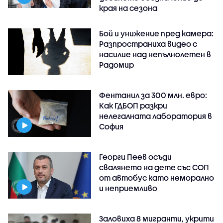
края на сезона
Бой и унижение пред камера:
Разпространиха видео с
насилие над непълнолетен в
Радомир
Фентанил за 300 млн. евро:
Как ГДБОП разкри
нелегалната лаборатория в
София
Георги Пеев осъди
свалянето на дете със СОП
от автобус като неморално
и неприемливо
Заловиха 8 мигранти, укрити