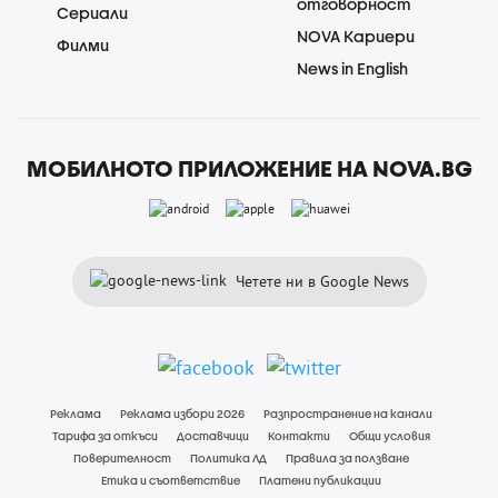
отговорност
Сериали
NOVA Кариери
Филми
News in English
МОБИЛНОТО ПРИЛОЖЕНИЕ НА NOVA.BG
Четете ни в Google News
Реклама
Реклама избори 2026
Разпространение на канали
Тарифа за откъси
Доставчици
Контакти
Общи условия
Поверителност
Политика ЛД
Правила за ползване
Етика и съответствие
Платени публикации