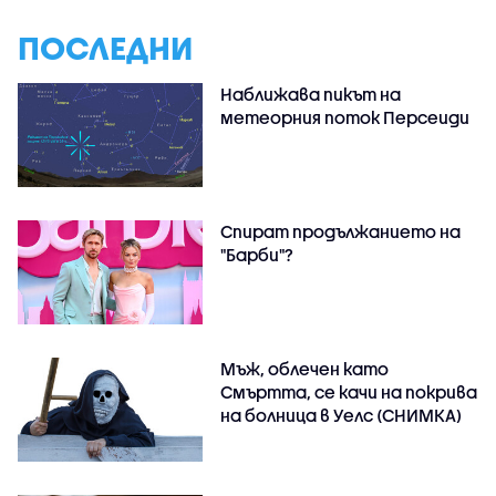
ПОСЛЕДНИ
Наближава пикът на
метеорния поток Персеиди
Спират продължанието на
"Барби"?
Мъж, облечен като
Смъртта, се качи на покрива
на болница в Уелс (СНИМКА)