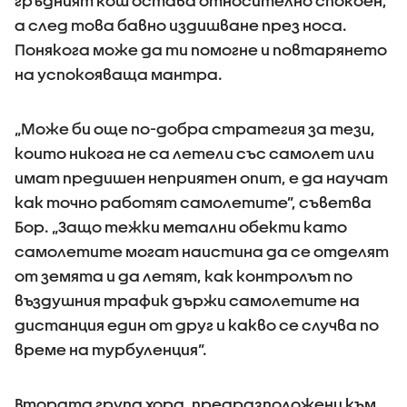
гръдният кош остава относително спокоен,
а след това бавно издишване през носа.
Понякога може да ти помогне и повтарянето
на успокояваща мантра.
„Може би още по-добра стратегия за тези,
които никога не са летели със самолет или
имат предишен неприятен опит, е да научат
как точно работят самолетите”, съветва
Бор. „Защо тежки метални обекти като
самолетите могат наистина да се отделят
от земята и да летят, как контролът по
въздушния трафик държи самолетите на
дистанция един от друг и какво се случва по
време на турбуленция”.
Втората група хора, предразположени към