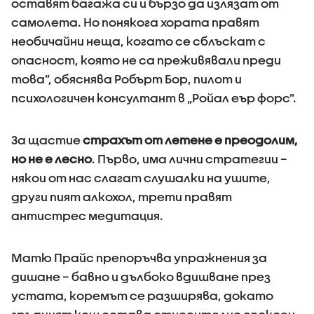
оставят багажа си и бързо да излязат от
самолета. Но понякога хората правят
необичайни неща, когато се сблъскат с
опасност, която не са преживявали преди
това”, обяснява Робърт Бор, пилот и
психологичен консултант в „Ройал еър форс”.
За щастие
страхът от летене е преодолим,
но не е лесно
. Първо, има лични стратегии –
някои от нас слагат слушалки на ушите,
други пият алкохол, трети правят
антистрес медитация.
Матю Прайс препоръчва упражнения за
дишане – бавно и дълбоко вдишване през
устата, коремът се разширява, докато