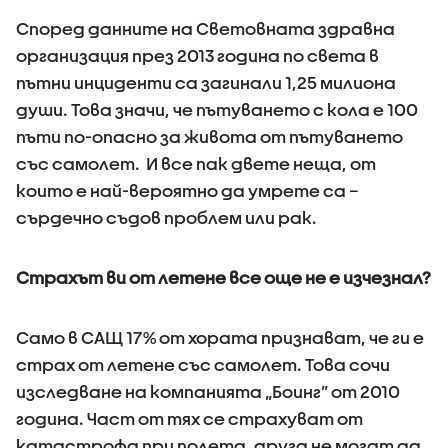
Според данните на Световната здравна
организация през 2013 година по света в
пътни инциденти са загинали 1,25 милиона
души. Това значи, че пътуването с кола е 100
пъти по-опасно за живота от пътуването
със самолет. И все пак двете неща, от
които е най-вероятно да умрете са –
сърдечно съдов проблем или рак.
Страхът ви от летене все още не е изчезнал?
Само в САЩ 17% от хората признават, че ги е
страх от летене със самолет. Това сочи
изследване на компанията „Боинг” от 2010
година. Част от тях се страхуват от
катастрофа при полета, друга не могат да