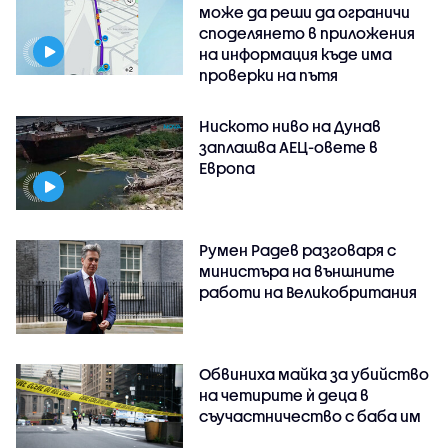
може да реши да ограничи
споделянето в приложения
на информация къде има
проверки на пътя
Ниското ниво на Дунав
заплашва АЕЦ-овете в
Европа
Румен Радев разговаря с
министъра на външните
работи на Великобритания
Обвиниха майка за убийство
на четирите ѝ деца в
съучастничество с баба им