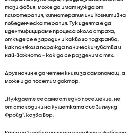
тази фобия, може да имат нужда от
психотерапия, хипнотерапия или Когнитивна
поведенческа терапия. Тук идеята е да
идентифицираме процеса около страха,
откъде се е зародил и какво го подхранва,
как понякога поражда панически чувства и
най-важното – как да се разделим с тях.
Друг начин е да четем книги за самопомощ, а
може и да посетим доктор.
„Нуждаете се само от едно посещение, не
от сто години на кушетката със Зигмунд
Фройд”, казва Бор.
Като най-добър начин за справяне с фобията