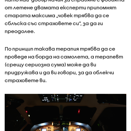
от летене двамата експерти припомнят
старата максима „човек трябва да се
сблъска със страховете си”, за да ги
преодолее.
По принцип такава терапия трябва да се
проведе на борда на самолета, а терапевт
(срещу сериозна сума) може да ви
придружава и да ви говори, за да облекчи
страховете ви.