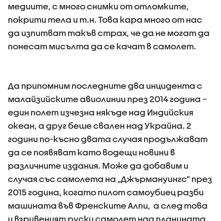
медиите, с много снимки от отломките,
покрити тела и т.н. Това кара много от нас
да изпитват такъв страх, че да не могат да
понесат мисълта да се качат в самолет.
Да припомним последните два инцидента с
малайзийските авиолинии през 2014 година –
един полет изчезна някъде над Индийския
океан, а друг беше свален над Украйна. 2
години по-късно двата случая продължават
да се появяват като водещи новини в
различните издания. Може да добавим и
случая със самолета на „Джърмануингс” през
2015 година, когато пилот самоубиец разби
машината във Френските Алпи, а след това
и взривеният руски самолет над планината