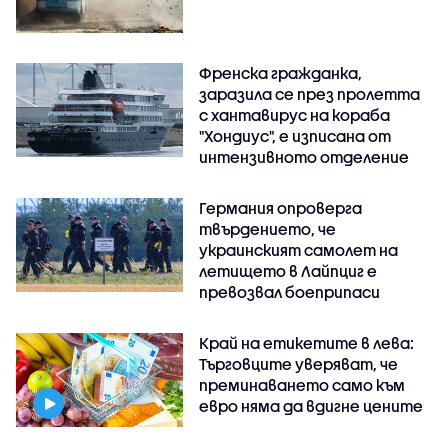
Френска гражданка,
заразила се през пролетта
с хантавирус на кораба
"Хондиус", е изписана от
интензивното отделение
Германия опроверга
твърдението, че
украинският самолет на
летището в Лайпциг е
превозвал боеприпаси
Край на етикетите в лева:
Търговците уверяват, че
преминаването само към
евро няма да вдигне цените