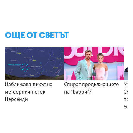
ОЩЕ ОТ СВЕТЪТ
Наближава пикът на
Спират продължанието
Мъж
метеорния поток
на "Барби"?
Смъ
Персеиди
пок
Уел