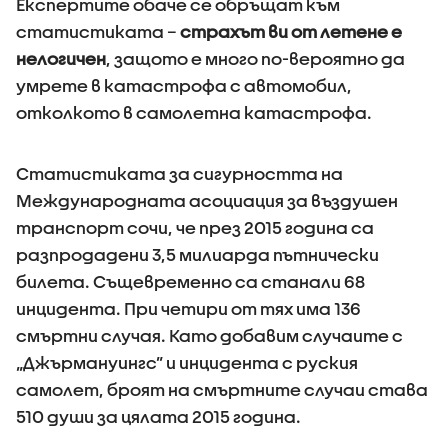
Eкспертите обаче се обръщат към
статистиката –
страхът ви от летене е
нелогичен
, защото е много по-вероятно да
умрете в катастрофа с автомобил,
отколкото в самолетна катастрофа.
Статистиката за сигурността на
Международната асоциация за въздушен
транспорт сочи, че през 2015 година са
разпродадени 3,5 милиарда пътнически
билета. Същевременно са станали 68
инцидента. При четири от тях има 136
смъртни случая. Като добавим случаите с
„Джърмануингс” и инцидента с руския
самолет, броят на смъртните случаи става
510 души за цялата 2015 година.