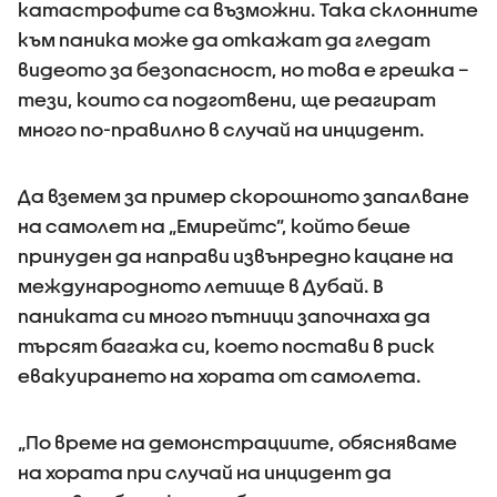
катастрофите са възможни. Така склонните
към паника може да откажат да гледат
видеото за безопасност, но това е грешка –
тези, които са подготвени, ще реагират
много по-правилно в случай на инцидент.
Да вземем за пример скорошното запалване
на самолет на „Емирейтс”, който беше
принуден да направи извънредно кацане на
международното летище в Дубай. В
паниката си много пътници започнаха да
търсят багажа си, което постави в риск
евакуирането на хората от самолета.
„По време на демонстрациите, обясняваме
на хората при случай на инцидент да