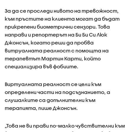
За да се проследи нивото на тревожност,
към пръстите на клиента могат да бъдат
прикрепени биометрични сензори. Това
направи и репортерът на Би Би Си Люк
Джонсън, когато реши да пробва
витруалната реалност с помощта на
терапевтът Мартин Карти, който
специализира във фобиите.
Виртуалната реалност се цели към
определени части на подсъзнанието, а
слушалките са допълнителни към
терапията, пише Джонсън.
„Това не ви прави по-малко чувствителни към