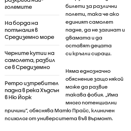
билети за различни
големите
страхове на
полети, така че ако
британците
единият самолет
На борда на
падне, да не загинат и
потъналия в
Средиземно море
двамата и да
самолет е имало
оставят децата
пожар
Черните кутии на
си кръгли сираци.
самолета, разбил
се в Средиземно
Няма еднозначно
море, са в Париж
обяснение защо някой
Ретро изтребител
може да развие
падна в река Хъдсън
такава фобия. „Има
в Ню Йорк
много потенциални
(ВИДЕО+СНИМКИ)
причини”, обяснява Матю Прайс, клиничен
психолог от университета във Върмонт.