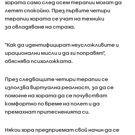
хората само след осем терапии могат да
летят спокойно. През първите четири
терапии хората се учат на техники
за овладяване на страха.
"Как да идентифицират неусложливите и
ирационални мисли и да ги поправят",
обяснява психоложката.
През следващите четири терапии се
използва виртуална реалност, за да се
помогне на хората да се почувстват
комфортно по време на полет и да
премахнат притесненията си.
Някои хора предприемат свой начин да се