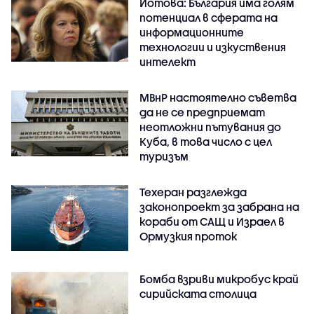
Йотова: България има голям
потенциал в сферата на
информационните
технологии и изкуствения
интелект
МВнР настоятелно съветва
да не се предприемат
неотложни пътувания до
Куба, в това число с цел
туризъм
Техеран разглежда
законопроект за забрана на
кораби от САЩ и Израел в
Ормузкия проток
Бомба взриви микробус край
сирийската столица