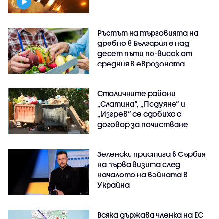
Ръстът на търговията на
дребно в България е над
десет пъти по-висок от
средния в еврозоната
Столичните райони
„Слатина“, „Подуяне“ и
„Изгрев“ се сдобиха с
договор за почистване
Зеленски пристига в Сърбия
на първа визита след
началото на войната в
Украйна
Всяка държава членка на ЕС