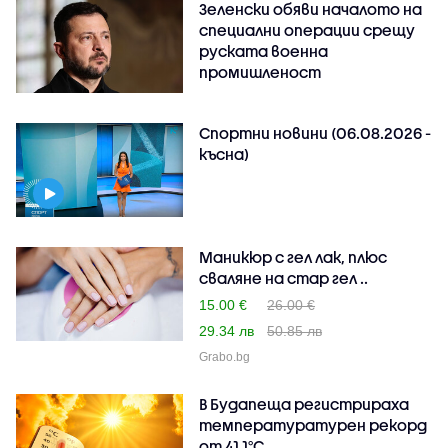
Зеленски обяви началото на
специални операции срещу
руската военна
промишленост
Спортни новини (06.08.2026 -
късна)
Маникюр с гел лак, плюс
сваляне на стар гел ..
15.00 €
26.00 €
29.34 лв
50.85 лв
Grabo.bg
В Будапеща регистрираха
температуратурен рекорд
от 41,1°C