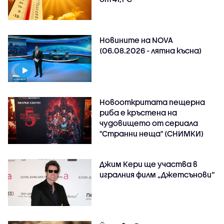
Новините на NOVA
(06.08.2026 - лятна късна)
Новооткритата пещерна
риба е кръстена на
чудовището от сериала
"Странни неща" (СНИМКИ)
Джим Кери ще участва в
игралния филм „Джетсънови“