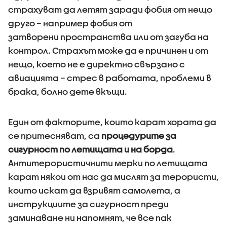
страхуват да летят заради фобия от нещо
друго – например фобия от
затворени пространства или от загуба на
контрол. Страхът може да е причинен и от
нещо, което не е директно свързано с
авиацията – стрес в работата, проблеми в
брака, болно дете вкъщи.
Един от факторите, които карат хората да
се притесняват, са
процедурите за
сигурност по летищата и на борда
.
Антитерористичнити мерки по летищата
карат някои от нас да мислят за терористи,
които искат да взривят самолета, а
инструкциите за сигурност преди
заминаване ни напомнят, че все пак