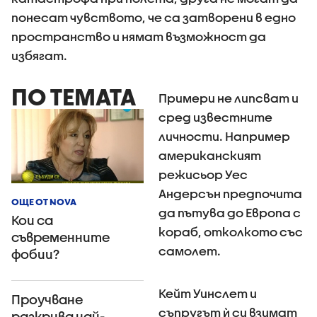
понесат чувството, че са затворени в едно
пространство и нямат възможност да
избягат.
ПО ТЕМАТА
Примери не липсват и
сред известните
личности. Например
американският
режисьор Уес
Андерсън предпочита
ОЩЕ ОТ NOVA
да пътува до Европа с
Кои са
кораб, отколкото със
съвременните
самолет.
фобии?
Кейт Уинслет и
Проучване
съпругът ѝ си взимат
разкрива най-