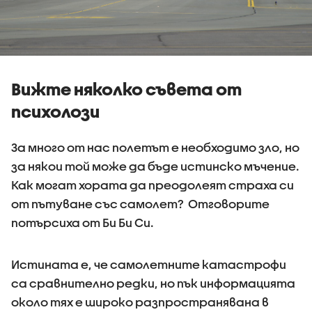
Вижте няколко съвета от
психолози
За много от нас полетът е необходимо зло, но
за някои той може да бъде истинско мъчение.
Как могат хората да преодолеят страха си
от пътуване със самолет? Отговорите
потърсиха от Би Би Си.
Истината е, че самолетните катастрофи
са сравнително редки, но пък информацията
около тях е широко разпространявана в