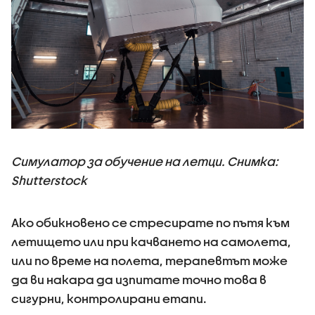
Симулатор за обучение на летци. Снимка:
Shutterstock
Ако обикновено се стресирате по пътя към
летището или при качването на самолета,
или по време на полета, терапевтът може
да ви накара да изпитате точно това в
сигурни, контролирани етапи.