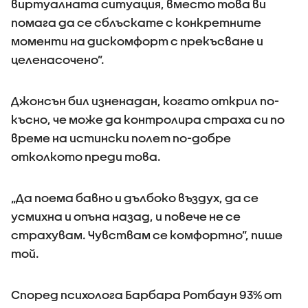
виртуалната ситуация, вместо това ви
помага да се сблъскате с конкретните
моменти на дискомфорт с прекъсване и
целенасочено”.
Джонсън бил изненадан, когато открил по-
късно, че може да контролира страха си по
време на истински полет по-добре
отколкото преди това.
„Да поема бавно и дълбоко въздух, да се
усмихна и опъна назад, и повече не се
страхувам. Чувствам се комфортно”, пише
той.
Според психолога Барбара Ротбаун 93% от