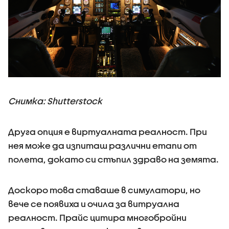
Снимка: Shutterstock
Друга опция е виртуалната реалност. При
нея може да изпиташ различни етапи от
полета, докато си стъпил здраво на земята.
Доскоро това ставаше в симулатори, но
вече се появиха и очила за витруална
реалност. Прайс цитира многобройни