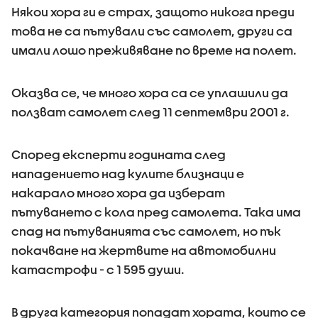
Някои хора ги е страх, защото никога преди
това не са пътували със самолет, други са
имали лошо преживяване по време на полет.
Оказва се, че много хора са се уплашили да
ползват самолет след 11 септември 2001 г.
Според експерти годината след
нападението над кулите близнаци е
накарало много хора да изберат
пътуването с кола пред самолета. Така има
спад на пътуванията със самолет, но пък
покачване на жертвите на автомобилни
катастрофи - с 1 595 души.
В друга категория попадат хората, които се