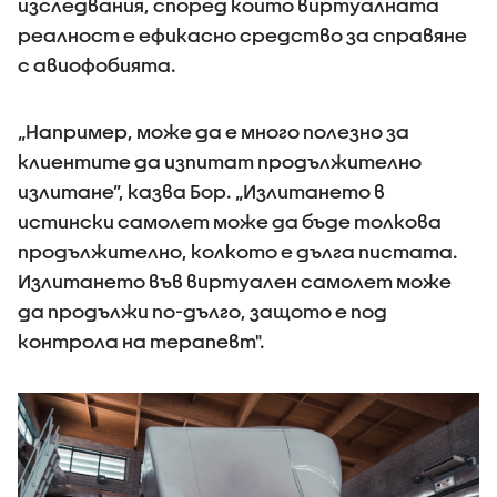
изследвания, според които виртуалната
реалност е ефикасно средство за справяне
с авиофобията.
„Например, може да е много полезно за
клиентите да изпитат продължително
излитане”, казва Бор. „Излитането в
истински самолет може да бъде толкова
продължително, колкото е дълга пистата.
Излитането във виртуален самолет може
да продължи по-дълго, защото е под
контрола на терапевт".