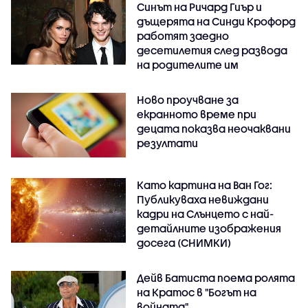
Синът на Ричард Гиър и
дъщерята на Синди Крофорд
работят заедно
десетилетия след развода
на родителите им
Ново проучване за
екранното време при
децата показва неочаквани
резултати
Като картина на Ван Гог:
Публикуваха невиждани
кадри на Слънцето с най-
детайлните изображения
досега (СНИМКИ)
Дейв Батиста поема ролята
на Кратос в "Богът на
войната"