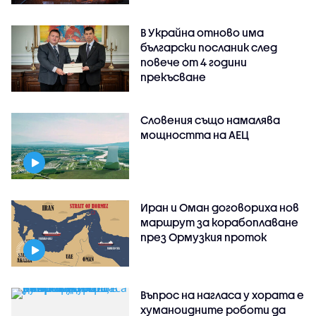
В Украйна отново има
български посланик след
повече от 4 години
прекъсване
Словения също намалява
мощността на АЕЦ
Иран и Оман договориха нов
маршрут за корабоплаване
през Ормузкия проток
Въпрос на нагласа у хората е
хуманоидните роботи да