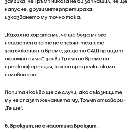
заявиха, че Тръмп никога не би заплашил, че ще
напусне, други интерпретираха
изказването му точно така.
„Казах на хората ми, че ще бъда много
нещастен ако те не спазят техните
задължения на време, защото САЩ пращат
огромна сума”, заяви Тръмп по време на
пресконференция, която продължи около
половин час.
Попитан какво ще се случи, ако съюзниците
му не спазят желанията му, Тръмп отговори -
„Те ще”.
5. Брекзит, не е наистина Брекзит.