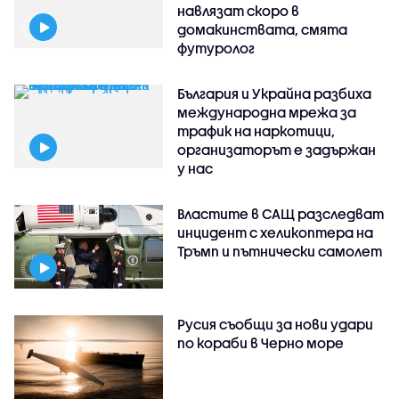
навлязат скоро в
домакинствата, смята
футуролог
България и Украйна разбиха
международна мрежа за
трафик на наркотици,
организаторът е задържан
у нас
Властите в САЩ разследват
инцидент с хеликоптера на
Тръмп и пътнически самолет
Русия съобщи за нови удари
по кораби в Черно море