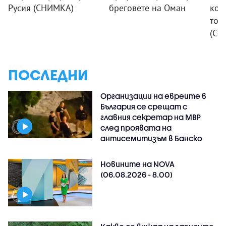
Русия (СНИМКА)
бреговете на Оман
коя
ток
(СН
ПОСЛЕДНИ
Организации на евреите в
България се срещат с
главния секретар на МВР
след проявата на
антисемитизъм в Банско
Новините на NOVA
(06.08.2026 - 8.00)