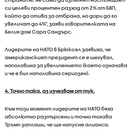
си целеви процентен разход от 2% от БВП,
който да отива за отбрана, но дори да го
увеличат до 4%”, заяви говорителката на
Белия дом Сара Сандърс.
Лидерите на НАТО в Брюксел заявиха, че
американският президент се е шегувал,
наполовина за увеличението (което означава
и че е бил наполовина сериозен).
4. Точно така, аз изчезвам от тук.
Към този момент лидерите на НАТО бяха
абсолютно разтърсени и точно тогава
Тръмп заплаши, че ще напусне алианса.