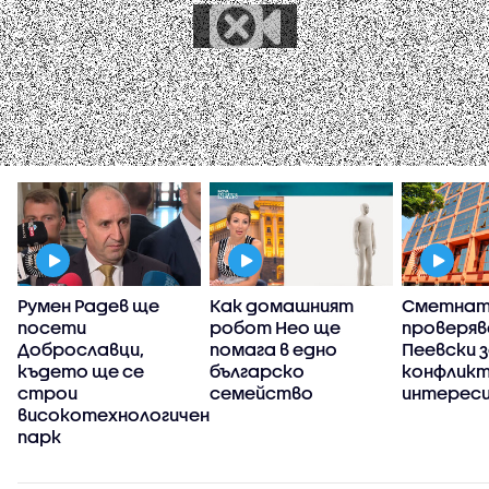
Румен Радев ще
Как домашният
Сметнат
т
посети
робот Нео ще
проверяв
Доброславци,
помага в едно
Пеевски 
където ще се
българско
конфликт
строи
семейство
интерес
високотехнологичен
парк