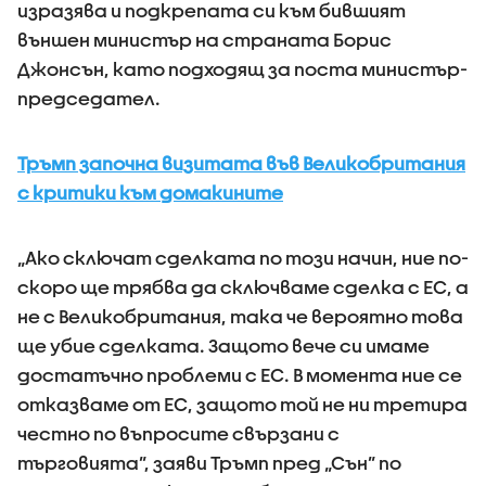
изразява и подкрепата си към бившият
външен министър на страната Борис
Джонсън, като подходящ за поста министър-
председател.
Тръмп започна визитата във Великобритания
с критики към домакините
„Ако сключат сделката по този начин, ние по-
скоро ще трябва да сключваме сделка с ЕС, а
не с Великобритания, така че вероятно това
ще убие сделката. Защото вече си имаме
достатъчно проблеми с ЕС. В момента ние се
отказваме от ЕС, защото той не ни третира
честно по въпросите свързани с
търговията”, заяви Тръмп пред „Сън” по