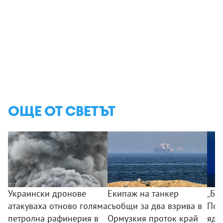
ОЩЕ ОТ СВЕТЪТ
Украински дронове
Екипаж на танкер
„Бо
атакуваха отново голяма
съобщи за два взрива в
Пот
петролна рафинерия в
Ормузкия проток край
ядр