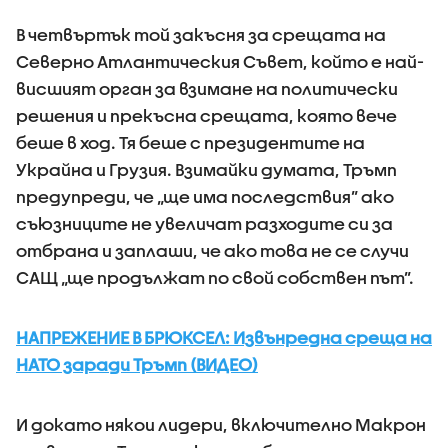
В четвъртък той закъсня за срещата на
Северно Атлантическия Съвет, който е най-
висшият орган за взимане на политически
решения и прекъсна срещата, която вече
беше в ход. Тя беше с президентите на
Украйна и Грузия. Взимайки думата, Тръмп
предупреди, че „ще има последствия” ако
съюзниците не увеличат разходите си за
отбрана и заплаши, че ако това не се случи
САЩ „ще продължат по свой собствен път”.
НАПРЕЖЕНИЕ В БРЮКСЕЛ: Извънредна среща на
НАТО заради Тръмп (ВИДЕО)
И докато някои лидери, включително Макрон