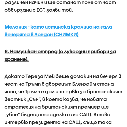
различен начин и ще останат поне от част
обвързани с ЕС”, заяви той.
Мелания - като истинска кралица на гала
вечерята в Лондон (СНИМКИ)
6. Намушкан отпред (с луксозни прибори за
хранене).
Докато Тереза Мей беше домакин на вечеря в
чест на Тръмп в дворецът Бленхайм стана
ясно, че Тръмп е дал интервю за британският
вестник „Сън”, в което казва, че новата
стратегия на британският премиер ще
„убие” бъдещата сделка със САЩ. В това
интервю президента на САЩ, също така