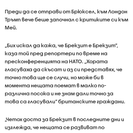
Преди да се отправи от Брюксел, към Лондон
Тръмп вече беше започнал с критиките си към
Мей.
„Бих искал да кажа, че Брекзит е Брекзит”,
каза той пред репортери по време на
пресконференцията на НАТО. „Хората
гласуваха да скъсат и аз си представях, че
точно това ще се случи, но може би в
момента нещата поемат в малко по-
различна посока и не знам дали точно за
това са гласували” британските граждани.
„Четох доста за Брекзит в последните дни и
изглежда, че нещата се развиват по