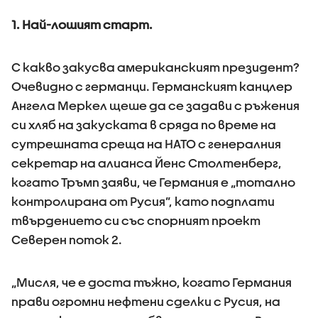
1. Най-лошият старт.
С какво закусва американският президент?
Очевидно с германци. Германският канцлер
Ангела Меркел щеше да се задави с ръжения
си хляб на закуската в сряда по време на
сутрешната среща на НАТО с генералния
секретар на алианса Йенс Столтенберг,
когато Тръмп заяви, че Германия е „тотално
контролирана от Русия”, като подплати
твърдението си със спорният проект
Северен поток 2.
„Мисля, че е доста тъжно, когато Германия
прави огромни нефтени сделки с Русия, на