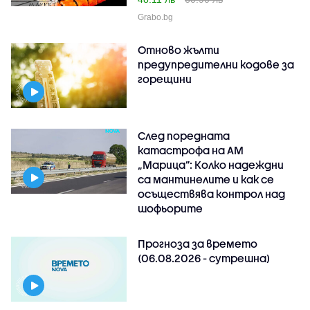
Grabo.bg
Отново жълти
предупредителни кодове за
горещини
След поредната
катастрофа на АМ
„Марица”: Колко надеждни
са мантинелите и как се
осъществява контрол над
шофьорите
Прогноза за времето
(06.08.2026 - сутрешна)