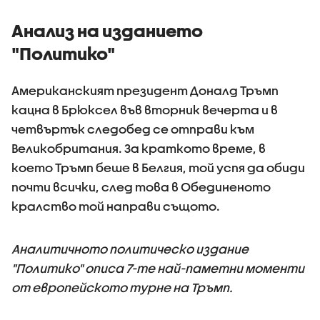
Анализ на изданието
"Политико"
Американският президент Доналд Тръмп
кацна в Брюксел във вторник вечерта и в
четвъртък следобед се отправи към
Великобритания. За краткото време, в
което Тръмп беше в Белгия, той успя да обиди
почти всички, след това в Обединеното
кралство той направи същото.
Аналитичното политическо издание
"Политико" описа 7-те най-паметни моменти
от европейското турне на Тръмп.