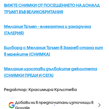
ВИЖТЕ СНИМКИ ОТ ПОСЕЩЕНИЕТО НА ДОНАЛД
ТРЪМП ВЪВ ВЕЛИКОБРИТАНИЯ
Мелания Тръмп - елегантна и загадъчна
(ГАЛЕРИЯ)
Билборд с Мелания Тръмп в Загреб стана хит
в мрежите (СНИМКА)
Мелания изостави дълбоките деколтета
(СНИМКИ ПРЕДИ И СЕГА)
Редактор: Красимира Кръстева
Добави ни в предпочитани източници в
Google