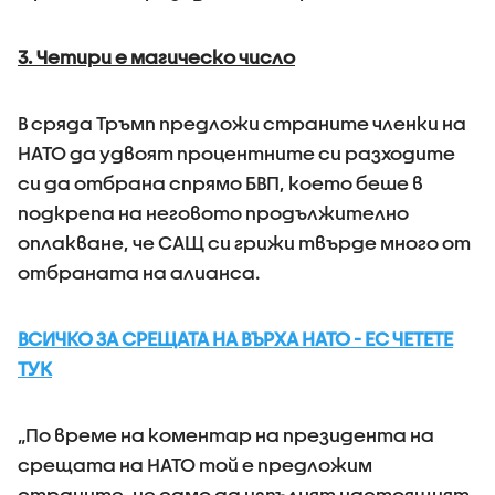
3. Четири е магическо число
В сряда Тръмп предложи страните членки на
НАТО да удвоят процентните си разходите
си да отбрана спрямо БВП, което беше в
подкрепа на неговото продължително
оплакване, че САЩ си грижи твърде много от
отбраната на алианса.
ВСИЧКО ЗА СРЕЩАТА НА ВЪРХА НАТО - ЕС ЧЕТЕТЕ
ТУК
„По време на коментар на президента на
срещата на НАТО той е предложим
страните, не само да изпълнят настоящият