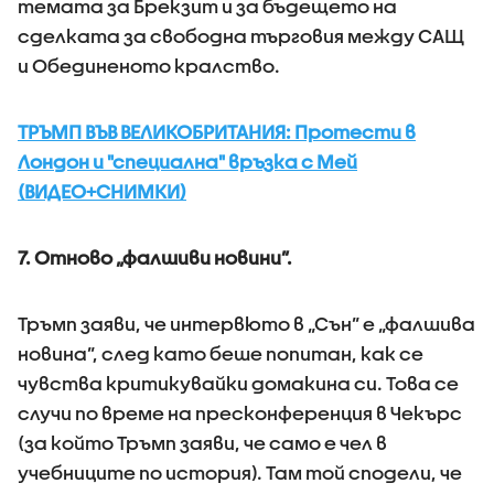
темата за Брекзит и за бъдещето на
сделката за свободна търговия между САЩ
и Обединеното кралство.
ТРЪМП ВЪВ ВЕЛИКОБРИТАНИЯ: Протести в
Лондон и "специална" връзка с Мей
(ВИДЕО+СНИМКИ)
7. Отново „фалшиви новини”.
Тръмп заяви, че интервюто в „Сън” е „фалшива
новина”, след като беше попитан, как се
чувства критикувайки домакина си. Това се
случи по време на пресконференция в Чекърс
(за който Тръмп заяви, че само е чел в
учебниците по история). Там той сподели, че