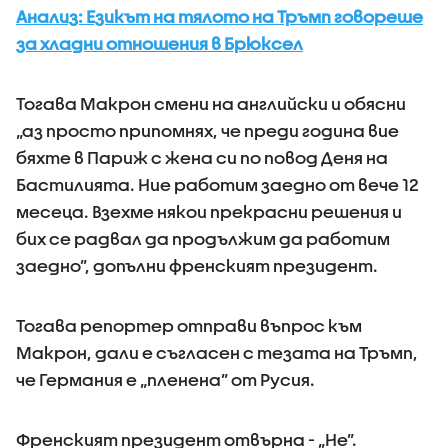
Анализ: Езикът на тялото на Тръмп говореше
за хладни отношения в Брюксел
Тогава Макрон смени на английски и обясни
„аз просто припомнях, че преди година вие
бяхте в Париж с жена си по повод Деня на
Бастилията. Ние работим заедно от вече 12
месеца. Взехме някои прекрасни решения и
бих се радвал да продължим да работим
заедно”, допълни френският президент.
Тогава репортер отправи въпрос към
Макрон, дали е съгласен с тезата на Тръмп,
че Германия е „пленена” от Русия.
Френският президент отвърна - „Не”.