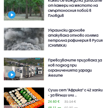
Какво се вижда на записите
от камери на мястото на
смъртоносния побой в
Пловдив
Украински дронове
атакуваха отново голяма
петролна рафинерия в Русия
(СНИМКА)
Превозвачите призоваха за
нов подход при
ограниченията заради
жегите
Суши сет "Африка" с 42 хапки
- за вкъщи или ..
24.60 €
31.14 €
48.11 лв
60.90 лв