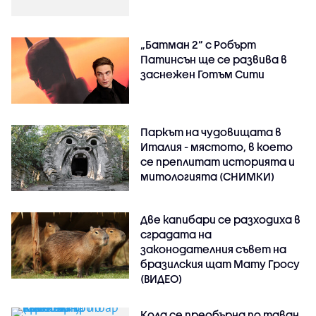
„Батман 2“ с Робърт
Патинсън ще се развива в
заснежен Готъм Сити
Паркът на чудовищата в
Италия - мястото, в което
се преплитат историята и
митологията (СНИМКИ)
Две капибари се разходиха в
сградата на
законодателния съвет на
бразилския щат Мату Гросу
(ВИДЕО)
Кола се преобърна по таван