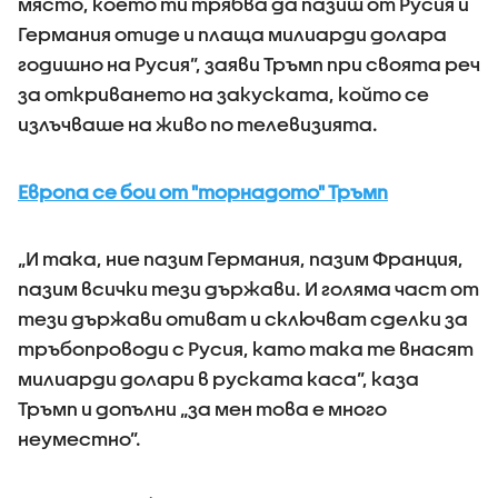
място, което ти трябва да пазиш от Русия и
Германия отиде и плаща милиарди долара
годишно на Русия”, заяви Тръмп при своята реч
за откриването на закуската, който се
излъчваше на живо по телевизията.
Европа се бои от "торнадото" Тръмп
„И така, ние пазим Германия, пазим Франция,
пазим всички тези държави. И голяма част от
тези държави отиват и сключват сделки за
тръбопроводи с Русия, като така те внасят
милиарди долари в руската каса”, каза
Тръмп и допълни „за мен това е много
неуместно”.