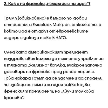
2. Как е на френски „нямам си и на идея”?
Тръмп (обикновено) е в много по-добри
отношения с Еманюел Макрон, отколкото, с
който и да е от друг от европейските
лидери и доказа това в НАТО.
След като американският президент
поздрави своя колега да тяхното управление
и тяхната „желязна” връзка, Макрон започна
да говори на френски пред репортерите.
Това накара Тръмп да се засмее и да сподели,
че изобщо си няма и на идея какво казва
френският президент, но „звучи толкова
красиво”.