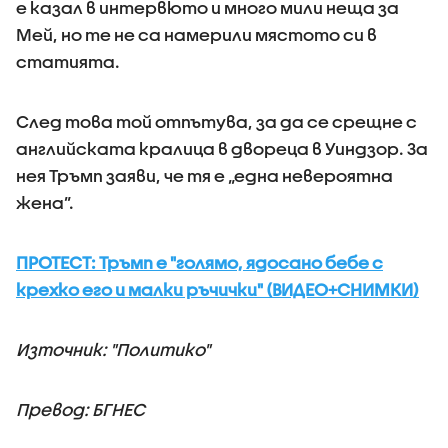
е казал в интервюто и много мили неща за
Мей, но те не са намерили мястото си в
статията.
След това той отпътува, за да се срещне с
английската кралица в двореца в Уиндзор. За
нея Тръмп заяви, че тя е „една невероятна
жена”.
ПРОТЕСТ: Тръмп е "голямо, ядосано бебе с
крехко его и малки ръчички" (ВИДЕО+СНИМКИ)
Източник: "Политико"
Превод: БГНЕС