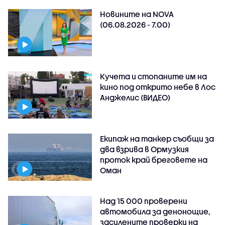
Новините на NOVA
(06.08.2026 - 7.00)
Кучета и стопаните им на
кино под открито небе в Лос
Анджелис (ВИДЕО)
Екипаж на танкер съобщи за
два взрива в Ормузкия
проток край бреговете на
Оман
Над 15 000 проверени
автомобила за денонощие,
засилените проверки на