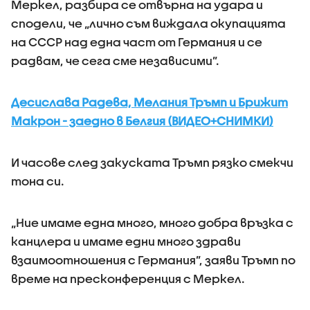
Меркел, разбира се отвърна на удара и
сподели, че „лично съм виждала окупацията
на СССР над една част от Германия и се
радвам, че сега сме независими”.
Десислава Радева, Мелания Тръмп и Брижит
Макрон - заедно в Белгия (ВИДЕО+СНИМКИ)
И часове след закуската Тръмп рязко смекчи
тона си.
„Ние имаме една много, много добра връзка с
канцлера и имаме едни много здрави
взаимоотношения с Германия”, заяви Тръмп по
време на пресконференция с Меркел.