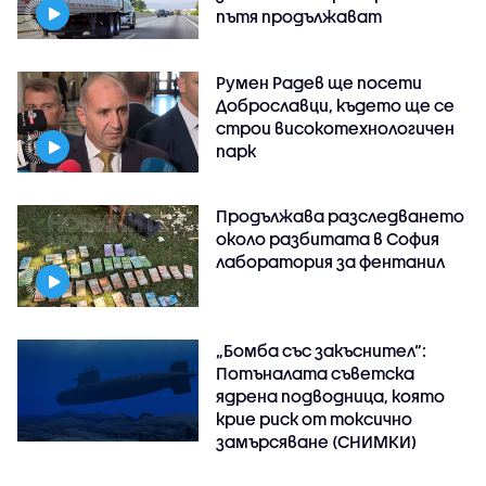
пътя продължават
Румен Радев ще посети
Доброславци, където ще се
строи високотехнологичен
парк
Продължава разследването
около разбитата в София
лаборатория за фентанил
„Бомба със закъснител“:
Потъналата съветска
ядрена подводница, която
крие риск от токсично
замърсяване (СНИМКИ)