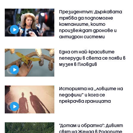
Президентът: Държавата
трябва да подпомогне
компаниите, които
произвеждат дронове и
антидрон системи
Една от най-красивите
пеперуди в света се появи в
музея в Пловдив
Историята на „ловците на
педофили” и кога се
прекрачва границата
"Дотам и обратно": Дивият
свят на Женда в Родопите