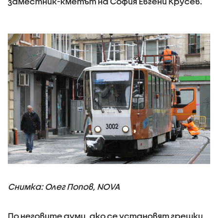
заместник-кметът на София Евгени Крусев.
Снимка: Олег Попов, NOVA
По неговите думи, ако се установят грешки,