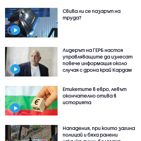
Свива ли се пазарът на
труда?
Лидерът на ГЕРБ настоя
управляващите да изнесат
повече информация около
случая с дрона край Кардам
Етикетите в евро, левът
окончателно отива в
историята
Нападения, при които загина
полицай и бяха ранени