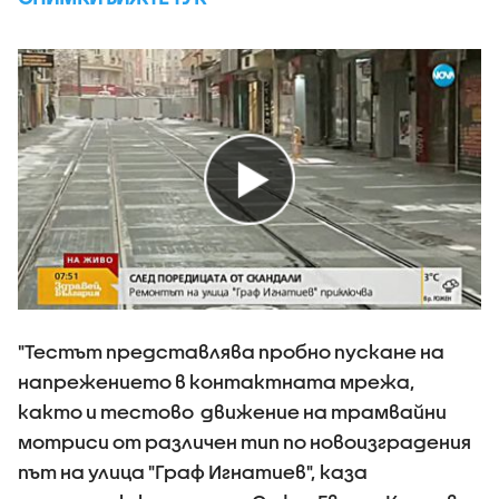
"Тестът представлява пробно пускане на
напрежението в контактната мрежа,
както и тестово движение на трамвайни
мотриси от различен тип по новоизградения
път на улица "Граф Игнатиев", каза