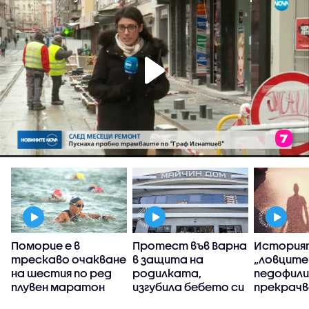
Поморие е в
Протест във Варна
История
трескаво очакване
в защита на
„ловците
на шестия по ред
родилката,
педофили”
плувен маратон
изгубила бебето си
прекрачв
дни преди
граница