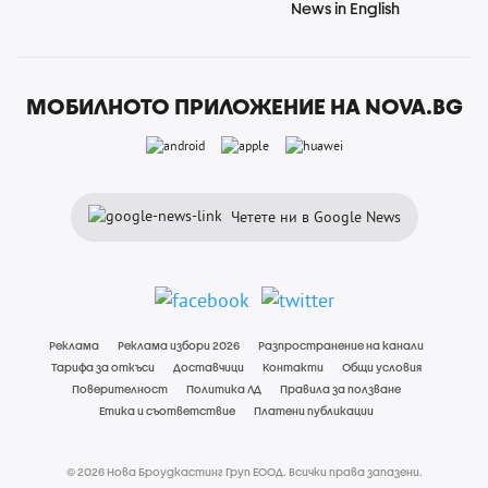
News in English
МОБИЛНОТО ПРИЛОЖЕНИЕ НА NOVA.BG
Четете ни в Google News
Реклама
Реклама избори 2026
Разпространение на канали
Тарифа за откъси
Доставчици
Контакти
Общи условия
Поверителност
Политика ЛД
Правила за ползване
Етика и съответствие
Платени публикации
© 2026 Нова Броудкастинг Груп ЕООД. Всички права запазени.