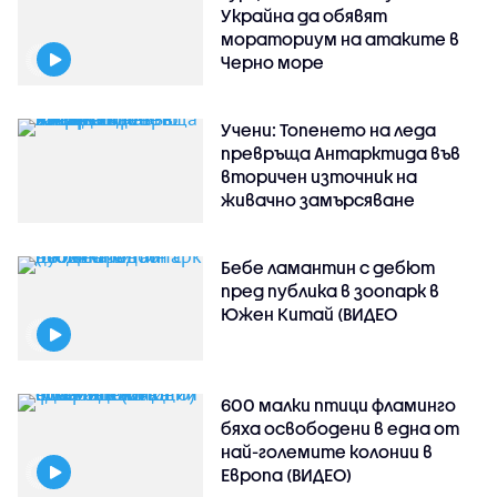
Украйна да обявят
мораториум на атаките в
Черно море
Учени: Топенето на леда
превръща Антарктида във
вторичен източник на
живачно замърсяване
Бебе ламантин с дебют
пред публика в зоопарк в
Южен Китай (ВИДЕО
600 малки птици фламинго
бяха освободени в една от
най-големите колонии в
Европа (ВИДЕО)