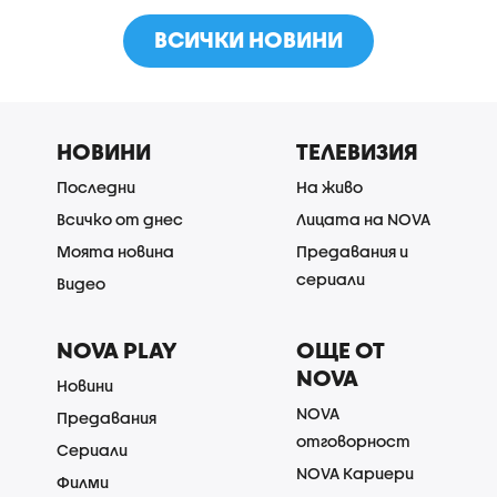
ВСИЧКИ НОВИНИ
НОВИНИ
ТЕЛЕВИЗИЯ
Последни
На живо
Всичко от днес
Лицата на NOVA
Моята новина
Предавания и
сериали
Видео
NOVA PLAY
ОЩЕ ОТ
NOVA
Новини
NOVA
Предавания
отговорност
Сериали
NOVA Кариери
Филми