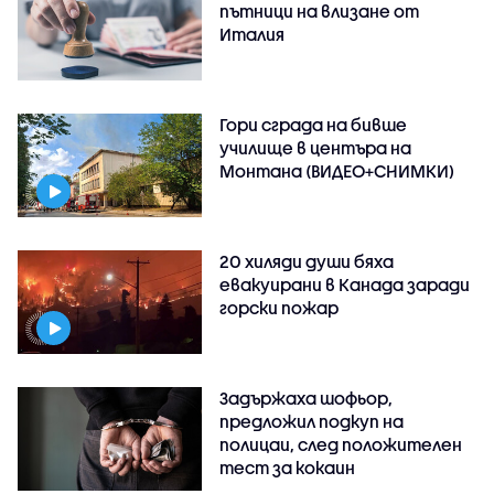
пътници на влизане от
Италия
Гори сграда на бивше
училище в центъра на
Монтана (ВИДЕО+СНИМКИ)
20 хиляди души бяха
евакуирани в Канада заради
горски пожар
Задържаха шофьор,
предложил подкуп на
полицаи, след положителен
тест за кокаин