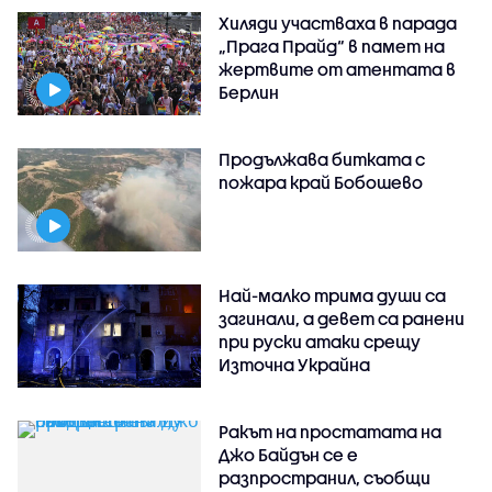
Хиляди участваха в парада
„Прага Прайд“ в памет на
жертвите от атентата в
Берлин
Продължава битката с
пожара край Бобошево
Най-малко трима души са
загинали, а девет са ранени
при руски атаки срещу
Източна Украйна
Ракът на простатата на
Джо Байдън се е
разпространил, съобщи