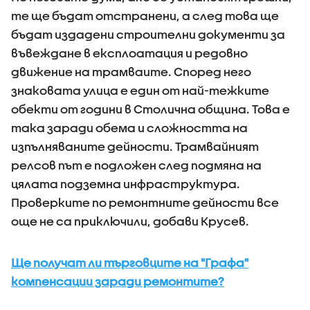
те ще бъдат отстранени, а след това ще
бъдат издадени строителни документи за
въвеждане в експлоатация и редовно
движение на трамваите. Според него
знаковата улица е един от най-тежките
обекти от години в Столична община. Това е
така заради обема и сложността на
изпълняваните дейности. Трамвайният
релсов път е подложен след подмяна на
цялата подземна инфраструктура.
Проверките по ремонтните дейности все
още не са приключили, добави Крусев.
Ще получат ли търговците на "Графа"
компенсации заради ремонтите?