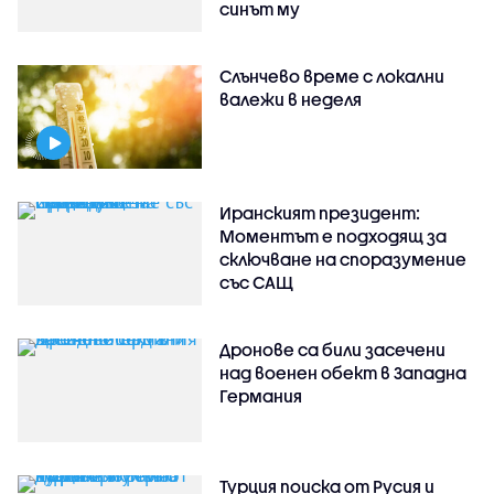
синът му
Слънчево време с локални
валежи в неделя
Иранският президент:
Моментът е подходящ за
сключване на споразумение
със САЩ
Дронове са били засечени
над военен обект в Западна
Германия
Турция поиска от Русия и