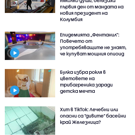
няколко души, белязаха
първия ден от мандата на
новия президент на
Колумбия
Епидемията „Фентанил”:
Повечето от
употребяващите не знаят,
че купуват мощния опиоид
Булка избра рокля в
цветовете на
трибагреника заради
детска мечта
Хит в TikTok: Лечебни или
опасни са "дивите" басейни
край Железница?