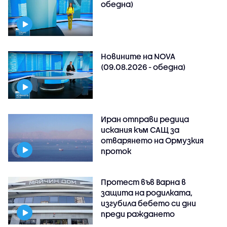
обедна)
Новините на NOVA
(09.08.2026 - обедна)
Иран отправи редица
искания към САЩ за
отварянето на Ормузкия
проток
Протест във Варна в
защита на родилката,
изгубила бебето си дни
преди раждането