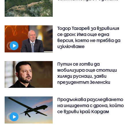
Тодор Тагарев за взривилия
се дрон: Има още една
версия, която не трябва да
изключваме
Путин се готви да
мобилизира още стотици
хиляди руснаци, заяви
президентът Зеленски
Продължава разследването
на инцидента с дрона, който
се взриви край Кардам