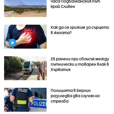
часа Подбалканския път
край Сливен
Как да се грижим за сърцето
в жегата?
25 ранени при сблъсък между
пътнически и товарен влак в
Хърватия
Полицията в Берлин
разследва два случая на
стрелба