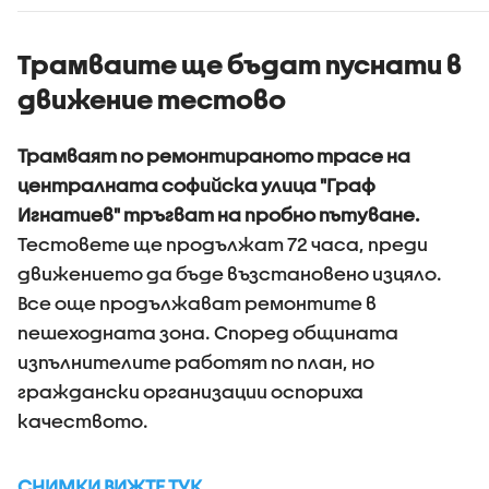
раждането
Трамваите ще бъдат пуснати в
движение тестово
Трамваят по ремонтираното трасе на
централната софийска улица "Граф
Игнатиев" тръгват на пробно пътуване.
Тестовете ще продължат 72 часа, преди
движението да бъде възстановено изцяло.
Все още продължават ремонтите в
пешеходната зона. Според общината
изпълнителите работят по план, но
граждански организации оспориха
качеството.
СНИМКИ ВИЖТЕ ТУК