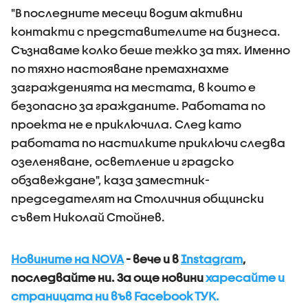
"В последните месеци водим активни
контакти с представителите на бизнеса.
Съзнаваме колко беше тежко за тях. Именно
по тяхно настояване премахнахме
загражденията на местата, в които е
безопасно за гражданите. Работата по
проекта не е приключила. След като
работата по настилките приключи следва
озеленяване, осветление и градско
обзавеждане", каза заместник-
председателят на Столичния общински
съвет Николай Стойнев.
Новините на NOVA
- вече и в
Instagram
,
последвайте ни.
За още новини
харесайте и
страницата ни във Facebook ТУК.