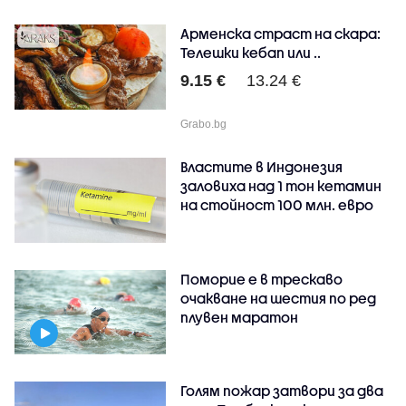
Арменска страст на скара:
Телешки кебап или ..
9.15 €
13.24 €
Grabo.bg
Властите в Индонезия
заловиха над 1 тон кетамин
на стойност 100 млн. евро
Поморие е в трескаво
очакване на шестия по ред
плувен маратон
Голям пожар затвори за два