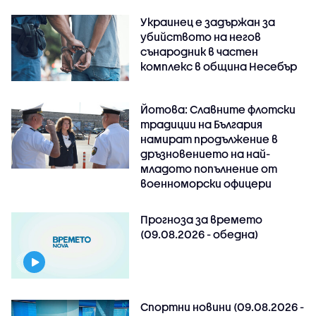
Украинец е задържан за
убийството на негов
сънародник в частен
комплекс в община Несебър
Йотова: Славните флотски
традиции на България
намират продължение в
дръзновението на най-
младото попълнение от
военноморски офицери
Прогноза за времето
(09.08.2026 - обедна)
Спортни новини (09.08.2026 -