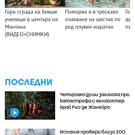
Гори сграда на бивше
Поморие е в трескаво
Гол
училище в центъра на
очакване на шестия по
два
Монтана
ред плувен маратон
път
(ВИДЕО+СНИМКИ)
ПОСЛЕДНИ
Четирима души загинаха при
катастрофа с хеликоптер
край Рио де Жанейро
Испания провери близо 200