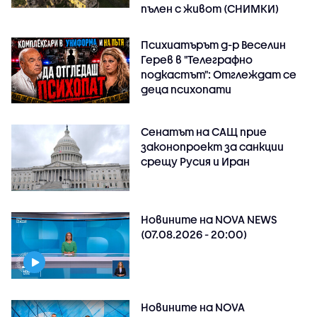
пълен с живот (СНИМКИ)
Психиатърът д-р Веселин
Герев в "Телеграфно
подкастът": Отглеждат се
деца психопати
Сенатът на САЩ прие
законопроект за санкции
срещу Русия и Иран
Новините на NOVA NEWS
(07.08.2026 - 20:00)
Новините на NOVA