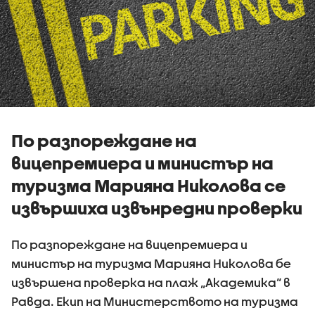
По разпореждане на
вицепремиера и министър на
туризма Марияна Николова се
извършиха извънредни проверки
По разпореждане на вицепремиера и
министър на туризма Марияна Николова бе
извършена проверка на плаж „Академика“ в
Равда. Екип на Министерството на туризма