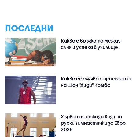
ПОСЛЕДНИ
Каква е връзката между
съня и успеха в училище
Какво се случва с присъдата
на Шон "Диди" Комбс
Хърватия отказа визи на
руски гимнастички за Евро
2026