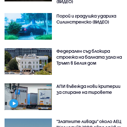
(ВИДЕО)
Порой и градушка удариха
Силинстренско (ВИДЕО)
Федерален съд блокира
строежа на балната зала на
Тръмп в Белия дом
АПИ въвежда нови критерии
за спиране на тировете
"Златните ливади" около АЕЦ