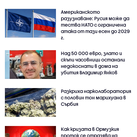
Американското
разузнаване: Русия може да
тества НАТО с ограничена
атака от тази есен до 2029
г.
Над 50 000 евро, злато и
скъпи часовници останали
недокоснати в дома на
убития Владимир Янков
Разкриха нарколаборатория
с половин тон марихуана в
Сърбия
Как кризата в Ормузкия
проток се отразява на