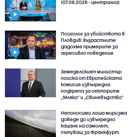
(07.08.2026 - централна)
Психолог за убийството в
Пловдив: Възрастните
дадохме примерите за
агресивно поведение
Земеделският министър
поиска от Европейската
комисия извънредна
подкрепа за секторите
„Мляко“ и „Свиневъдство“
Непоносимо лоша миризма
доведе до извънредно
кацане на самолет,
пътуващ за Франкфурт