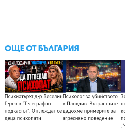
ОЩЕ ОТ БЪЛГАРИЯ
Психиатърът д-р Веселин
Психолог за убийството
Зем
Герев в "Телеграфно
в Пловдив: Възрастните
пои
подкастът": Отглеждат се
дадохме примерите за
ком
деца психопати
агресивно поведение
под
„Мл