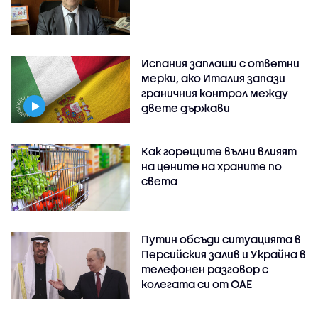
Испания заплаши с ответни
мерки, ако Италия запази
граничния контрол между
двете държави
Как горещите вълни влияят
на цените на храните по
света
Путин обсъди ситуацията в
Персийския залив и Украйна в
телефонен разговор с
колегата си от ОАЕ