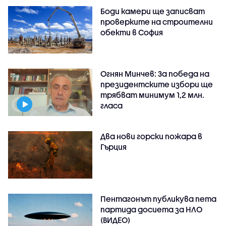
Боди камери ще записват
проверките на строителни
обекти в София
Огнян Минчев: За победа на
президентските избори ще
трябват минимум 1,2 млн.
гласа
Два нови горски пожара в
Гърция
Пентагонът публикува пета
партида досиета за НЛО
(ВИДЕО)