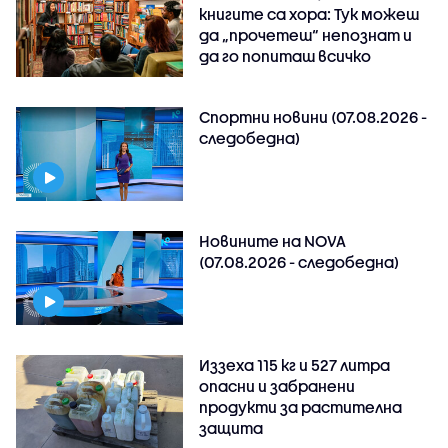
книгите са хора: Тук можеш
да „прочетеш“ непознат и
да го попиташ всичко
Спортни новини (07.08.2026 -
следобедна)
Новините на NOVA
(07.08.2026 - следобедна)
Иззеха 115 кг и 527 литра
опасни и забранени
продукти за растителна
защита