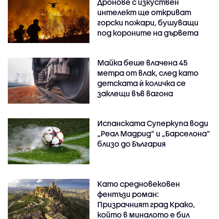
Дронове с изкуствен
интелект ще откриват
горски пожари, бушуващи
под короните на дървета
Майка беше влачена 45
метра от влак, след като
детската ѝ количка се
заклещи във вагона
Испанската Суперкупа води
„Реал Мадрид“ и „Барселона“
близо до България
Като средновековен
фентъзи роман:
Призрачният град Крако,
който в миналото е бил