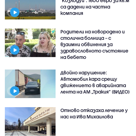
"Козлодуй": 1600 евро за кв.м
са дадени на частна
компания
Родители на новородено и
столична болница – с
взаимни обвинения за
здравословното състояние
на бебето
Двойно нарушение:
Автомобил кара срещу
движението в аварийната
лента на АМ „Тракия” (ВИДЕО)
Отново отказаха лечение у
нас на Ива Михаилова