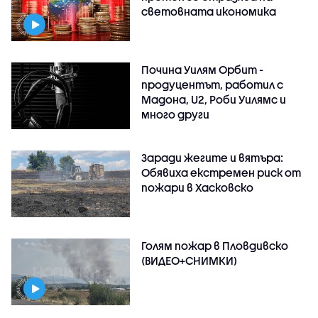
световната икономика
Почина Уилям Орбит -
продуцентът, работил с
Мадона, U2, Роби Уилямс и
много други
Заради жегите и вятъра:
Обявиха екстремен риск от
пожари в Хасковско
Голям пожар в Пловдивско
(ВИДЕО+СНИМКИ)