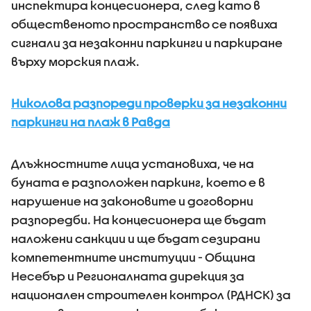
инспектира концесионера, след като в
общественото пространство се появиха
сигнали за незаконни паркинги и паркиране
върху морския плаж.
Николова разпореди проверки за незаконни
паркинги на плаж в Равда
Длъжностните лица установиха, че на
буната е разположен паркинг, което е в
нарушение на законовите и договорни
разпоредби. На концесионера ще бъдат
наложени санкции и ще бъдат сезирани
компетентните институции - Община
Несебър и Регионалната дирекция за
национален строителен контрол (РДНСК) за