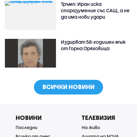
Тръмп: Иран иска
споразумение със САЩ, а не
да има нови удари
Издирват 58-годишен мъж
от Горна Оряховица
ВСИЧКИ НОВИНИ
НОВИНИ
ТЕЛЕВИЗИЯ
Последни
На живо
Всичко от днес
Лицата на NOVA