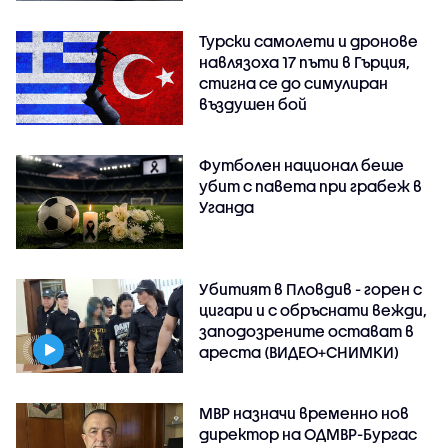
Турски самолети и дронове
навлязоха 17 пъти в Гърция,
стигна се до симулиран
въздушен бой
Футболен национал беше
убит с павета при грабеж в
Уганда
Убитият в Пловдив - горен с
цигари и с обръснати вежди,
заподозрените остават в
ареста (ВИДЕО+СНИМКИ)
МВР назначи временно нов
директор на ОДМВР-Бургас