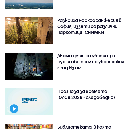
Разкриха наркооранжерия в
София, иззети са различни
наркотици (СНИМКИ)
Двама души са убити при
руски обстрeл по украинския
град Изюм
Прогноза за времето
(07.08.2026 - следобедна)
Библиотеката, в която