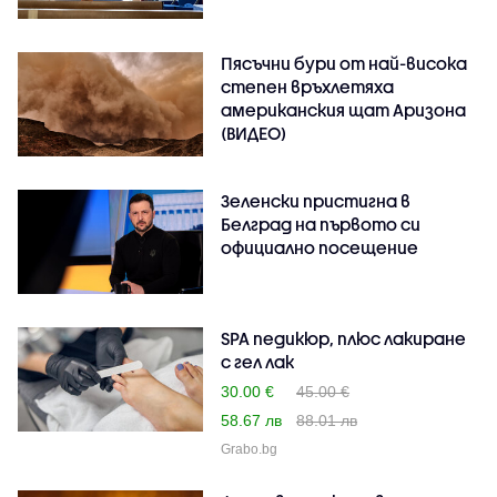
Пясъчни бури от най-висока
степен връхлетяха
американския щат Аризона
(ВИДЕО)
Зеленски пристигна в
Белград на първото си
официално посещение
SPA педикюр, плюс лакиране
с гел лак
30.00 €
45.00 €
58.67 лв
88.01 лв
Grabo.bg