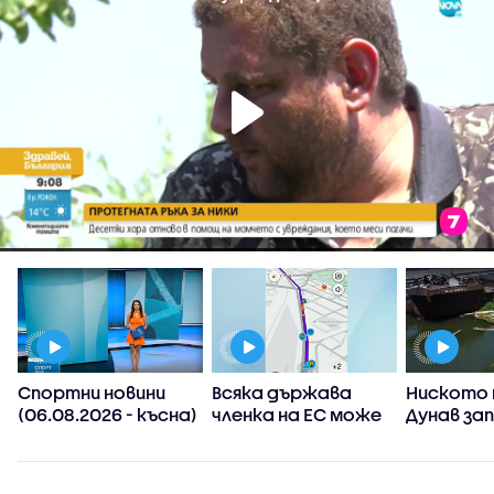
Спортни новини
Всяка държава
Ниското 
(06.08.2026 - късна)
членка на ЕС може
Дунав за
а
да реши да
АЕЦ-овет
ограничи
споделянето в