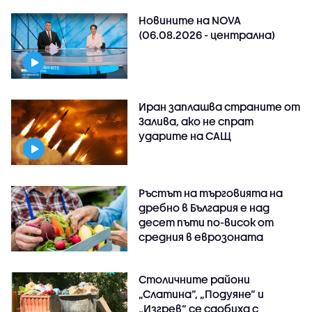
Новините на NOVA
(06.08.2026 - централна)
Иран заплашва страните от
Залива, ако не спрат
ударите на САЩ
Ръстът на търговията на
дребно в България е над
десет пъти по-висок от
средния в еврозоната
Столичните райони
„Слатина“, „Подуяне“ и
„Изгрев“ се сдобиха с