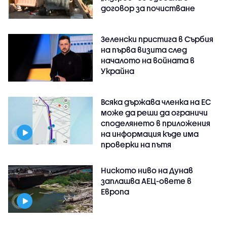
договор за почистване
Зеленски пристига в Сърбия
на първа визита след
началото на войната в
Украйна
Всяка държава членка на ЕС
може да реши да ограничи
споделянето в приложения
на информация къде има
проверки на пътя
Ниското ниво на Дунав
заплашва АЕЦ-овете в
Европа