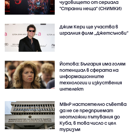
чудовището от сериала
"Странни неща" (СНИМКИ)
Джим Кери ще участва в
игралния филм „Джетсънови“
Йотова: България има голям
потенциал в сферата на
информационните
технологии и изкуствения
интелект
МВнР настоятелно съветва
да не се предприемат
неотложни пътувания до
Куба, в това число с цел
туризъм