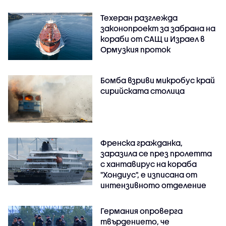
Техеран разглежда
законопроект за забрана на
кораби от САЩ и Израел в
Ормузкия проток
Бомба взриви микробус край
сирийската столица
Френска гражданка,
заразила се през пролетта
с хантавирус на кораба
"Хондиус", е изписана от
интензивното отделение
Германия опроверга
твърдението, че