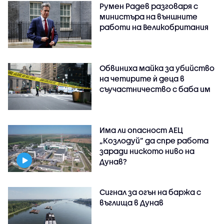
Румен Радев разговаря с
министъра на външните
работи на Великобритания
Обвиниха майка за убийство
на четирите ѝ деца в
съучастничество с баба им
Има ли опасност АЕЦ
„Козлодуй” да спре работа
заради ниското ниво на
Дунав?
Сигнал за огън на баржа с
въглища в Дунав