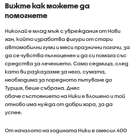
приложения на
Вижте как можете да
информация къде
помогнете
има проверки на
пътя
Николай е млад мъж с увреждания от Нови
хан, който изработва фигури от стари
автомобилни гуми и меси празнични погачи, за
да се чувства пълноценен и да си помага със
средства за лечението. Само седмица, след
като ви разказахме за него, сумата,
необходима за поредното пътуване до
Турция, беше събрана. Днес
обаче състоянието на Ники е влошено и той
отново има нужда от добри хора, за да
успее.
От началото на годината Ники е омесил 400