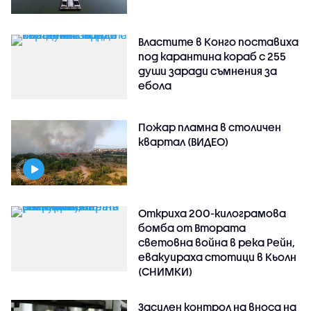
Властите в Конго поставиха
под карантина кораб с 255
души заради съмнения за
ебола
Пожар пламна в столичен
квартал (ВИДЕО)
Откриха 200-килограмова
бомба от Втората
световна война в река Рейн,
евакуираха стотици в Кьолн
(СНИМКИ)
Засилен контрол на вноса на