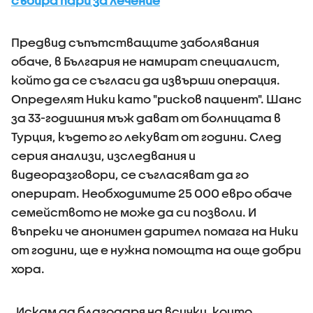
събира пари за лечение
Предвид съпътстващите заболявания
обаче, в България не намират специалист,
който да се съгласи да извърши операция.
Определят Ники като "рисков пациент". Шанс
за 33-годишния мъж дават от болницата в
Турция, където го лекуват от години. След
серия анализи, изследвания и
видеоразговори, се съгласяват да го
оперират. Необходимите 25 000 евро обаче
семейството не може да си позволи. И
въпреки че анонимен дарител помага на Ники
от години, ще е нужна помощта на още добри
хора.
„Искам да благодаря на всички, които