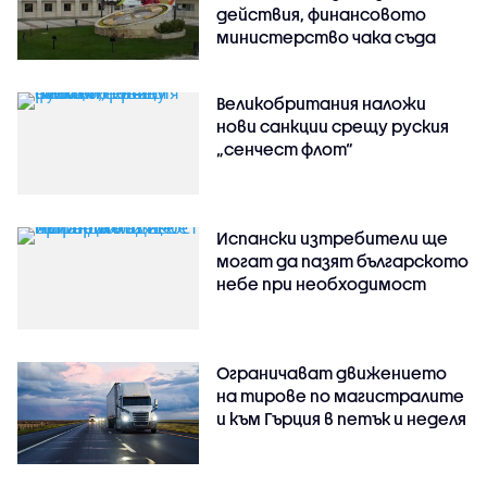
действия, финансовото
министерство чака съда
Великобритания наложи
нови санкции срещу руския
„сенчест флот“
Испански изтребители ще
могат да пазят българското
небе при необходимост
Ограничават движението
на тирове по магистралите
и към Гърция в петък и неделя