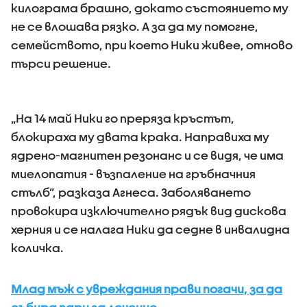
килограма брашно, докато състоянието му
не се влошава рязко. А за да му помогне,
семейството, при което Ники живее, отново
търси решение.
„На 14 май Ники го преряза кръстът,
блокираха му двата крака. Направиха му
ядрено-магнитен резонанс и се видя, че има
миелопатия - възпаление на гръбначния
стълб”, разказа Агнеса. Заболяването
провокира изключително рядък вид дискова
херния и се налага Ники да седне в инвалидна
количка.
Млад мъж с увреждания прави погачи, за да