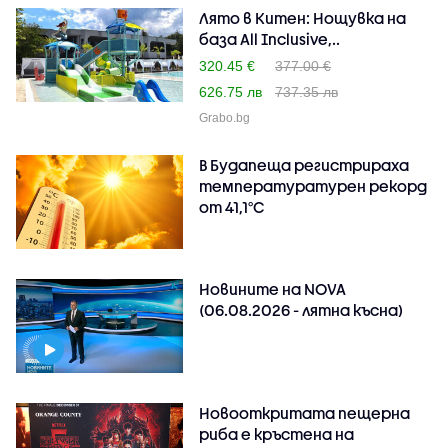
Лято в Китен: Нощувка на
база All Inclusive,..
320.45 €
377.00 €
626.75 лв
737.35 лв
Grabo.bg
В Будапеща регистрираха
температуратурен рекорд
от 41,1°C
Новините на NOVA
(06.08.2026 - лятна късна)
Новооткритата пещерна
риба е кръстена на