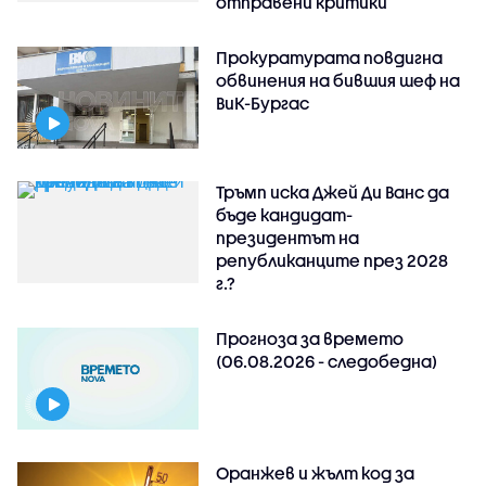
отправени критики
Прокуратурата повдигна
обвинения на бившия шеф на
ВиК-Бургас
Тръмп иска Джей Ди Ванс да
бъде кандидат-
президентът на
републиканците през 2028
г.?
Прогноза за времето
(06.08.2026 - следобедна)
Оранжев и жълт код за