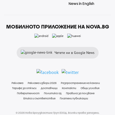
News in English
МОБИЛНОТО ПРИЛОЖЕНИЕ НА NOVA.BG
Четете ни в Google News
Реклама
Реклама избори 2026
Разпространение на канали
Тарифа за откъси
Доставчици
Контакти
Общи условия
Поверителност
Политика ЛД
Правила за ползване
Етика и съответствие
Платени публикации
© 2026 Нова Броудкастинг Груп ЕООД. Всички права запазени.