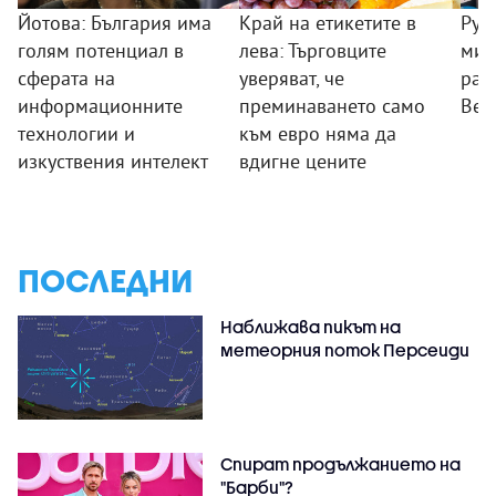
Йотова: България има
Край на етикетите в
Рум
голям потенциал в
лева: Търговците
мин
сферата на
уверяват, че
раб
информационните
преминаването само
Вел
технологии и
към евро няма да
изкуствения интелект
вдигне цените
ПОСЛЕДНИ
Наближава пикът на
метеорния поток Персеиди
Спират продължанието на
"Барби"?