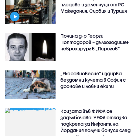
плодове и зеленчуци от РС
Македония, Сърбия и Турция
Почина д-р Георги
Поптодоров – дългогодишен
неврохирург в „Пирогов“
„Екоравновесие“ издирва
бездомни кучета в София с
дронове и ловни екипи
Кризата във ФИФА се
задълбочава: УЕФА отказва
подкрепа за Инфантино,
Йордания получи бонуси след