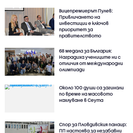
Вицепремиерът Пулев:
Привличането на
инвестиции е ключов
приоритет за
правителството
68 медала за България:
Наградиха учениците ни с
отличия от международни
олимпиади
Около 100 души са загинали
по време на масовото
нахлуване в Сеута
Спор за Пловдивския панаир:
ПП настоява за незабавни