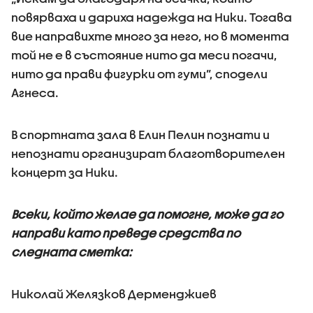
повярваха и дариха надежда на Ники. Тогава
вие направихте много за него, но в момента
той не е в състояние нито да меси погачи,
нито да прави фигурки от гуми”, сподели
Агнеса.
В спортната зала в Елин Пелин познати и
непознати организират благотворителен
концерт за Ники.
Всеки, който желае да помогне, може да го
направи като преведе средства по
следната сметка:
Николай Желязков Дерменджиев