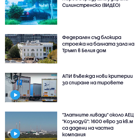
Силинстренско (ВИДЕО)
Федерален съд блокира
строежа на балната зала на
Тръмп в Белия дом
АПИ въвежда нови критерии
за спиране на тировете
"Златните ливади" около АЕЦ
"Козлодуй": 1600 евро за кв.м
са дадени на частна
компания