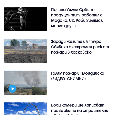
Почина Уилям Орбит -
продуцентът, работил с
Мадона, U2, Роби Уилямс и
много други
Заради жегите и вятъра:
Обявиха екстремен риск от
пожари в Хасковско
Голям пожар в Пловдивско
(ВИДЕО+СНИМКИ)
Боди камери ще записват
проверките на строителни