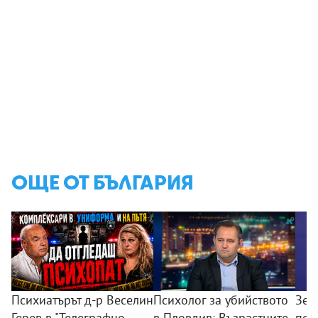
ОЩЕ ОТ БЪЛГАРИЯ
Психиатърът д-р Веселин
Психолог за убийството
Зем
Герев в "Телеграфно
в Пловдив: Възрастните
пои