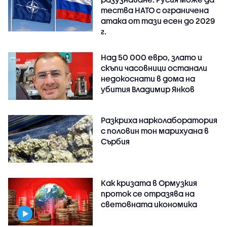
тества НАТО с ограничена
атака от тази есен до 2029
г.
Над 50 000 евро, злато и
скъпи часовници останали
недокоснати в дома на
убития Владимир Янков
Разкриха нарколаборатория
с половин тон марихуана в
Сърбия
Как кризата в Ормузкия
проток се отразява на
световната икономика