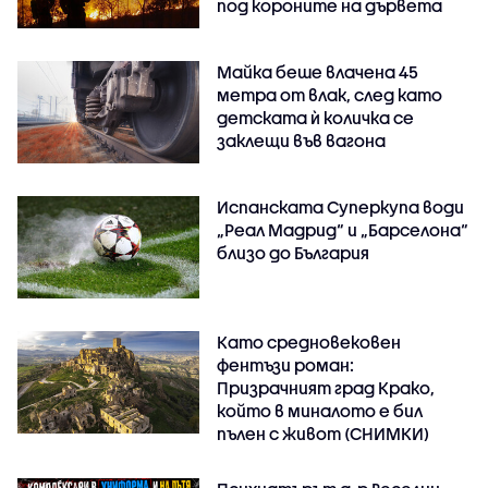
под короните на дървета
Майка беше влачена 45
метра от влак, след като
детската ѝ количка се
заклещи във вагона
Испанската Суперкупа води
„Реал Мадрид“ и „Барселона“
близо до България
Като средновековен
фентъзи роман:
Призрачният град Крако,
който в миналото е бил
пълен с живот (СНИМКИ)