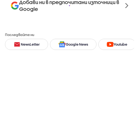
Добави ни в предпочитани източници в
Google
Последвайте ни
NewsLetter
Google News
Youtube