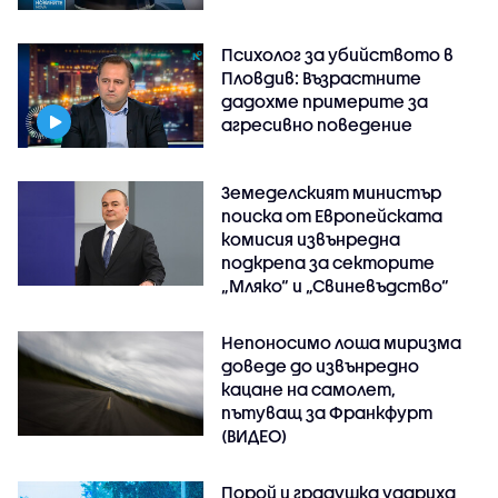
Психолог за убийството в
Пловдив: Възрастните
дадохме примерите за
агресивно поведение
Земеделският министър
поиска от Европейската
комисия извънредна
подкрепа за секторите
„Мляко“ и „Свиневъдство“
Непоносимо лоша миризма
доведе до извънредно
кацане на самолет,
пътуващ за Франкфурт
(ВИДЕО)
Порой и градушка удариха