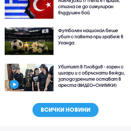
навлязоха 17 пъти в Гърция,
стигна се до симулиран
въздушен бой
Футболен национал беше
убит с павета при грабеж в
Уганда
Убитият в Пловдив - горен с
цигари и с обръснати вежди,
заподозрените остават в
ареста (ВИДЕО+СНИМКИ)
ВСИЧКИ НОВИНИ