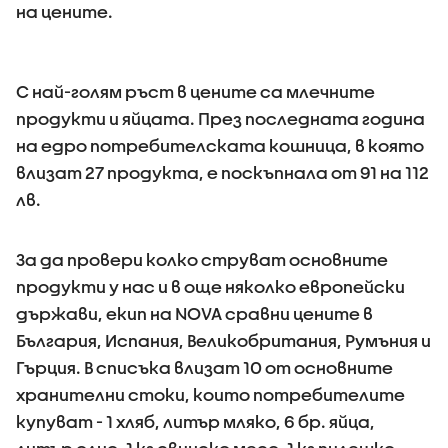
на цените.
С най-голям ръст в цените са млечните
продукти и яйцата. През последната година
на едро потребителската кошница, в която
влизат 27 продукта, е поскъпнала от 91 на 112
лв.
За да провери колко струват основните
продукти у нас и в още няколко европейски
държави, екип на NOVA сравни цените в
България, Испания, Великобритания, Румъния и
Гърция. В списъка влизат 10 от основните
хранителни стоки, които потребителите
купуват - 1 хляб, литър мляко, 6 бр. яйца,