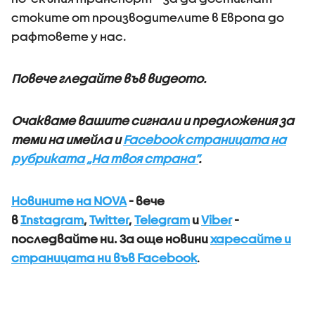
стоките от производителите в Европа до
рафтовете у нас.
Повече гледайте във видеото.
Очакваме вашите сигнали и предложения за
теми на имейла и
Facebook страницата на
рубриката „На твоя страна”
.
Новините на NOVA
- вече
в
Instagram
,
Twitter
,
Telegram
и
Viber
-
последвайте ни.
За още новини
харесайте и
страницата ни във Facebook
.