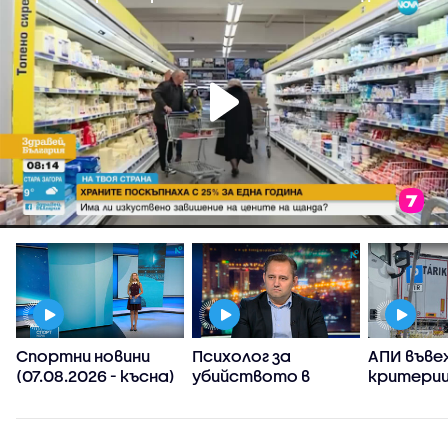
Спортни новини
Психолог за
АПИ въве
(07.08.2026 - късна)
убийството в
критерии
Пловдив:
спиране 
Възрастните
тировет
дадохме