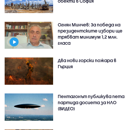
обекти в София
Огнян Минчев: За победа на
президентските избори ще
трябват минимум 1,2 млн.
гласа
Два нови горски пожара в
Гърция
Пентагонът публикува пета
партида досиета за НЛО
(ВИДЕО)