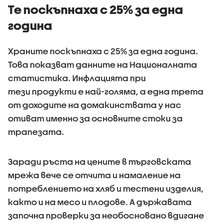
примерите за
Те поскъпнаха с 25% за една
агресивно
година
поведение
Храните поскъпнаха с 25% за една година.
Това показват данните на Националната
статистика. Инфлацията при
тези продукти е най-голяма, а една трета
от доходите на домакинствата у нас
отиват именно за основните стоки за
трапезата.
Заради ръста на цените в търговската
мрежа вече се отчита и намаление на
потреблението на хляб и тестени изделия,
както и на месо и плодове. А държавата
започна проверки за необосновано вдигане