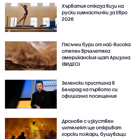
Хърватия отказа визи на
руски гимнастички за Евро
2026
Пясъчни бури от най-висока
степен връхлетяха
американския щат Аризона
(ВИДЕО)
Зеленски пристигна в
Белград на първото си
официално посещение
Дронове с изкуствен
интелект ще откриват
горски пожари, бушуващи