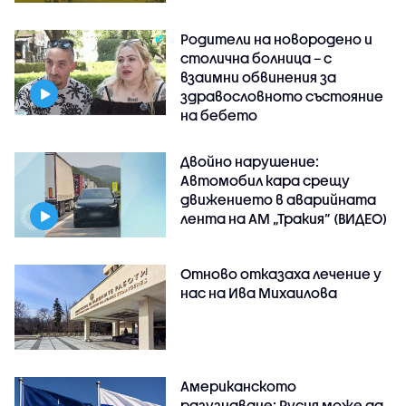
Родители на новородено и
столична болница – с
взаимни обвинения за
здравословното състояние
на бебето
Двойно нарушение:
Автомобил кара срещу
движението в аварийната
лента на АМ „Тракия” (ВИДЕО)
Отново отказаха лечение у
нас на Ива Михаилова
Американското
разузнаване: Русия може да