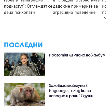
подкастът": Отглеждат се
дадохме примерите за
ком
деца психопати
агресивно поведение
под
„Мл
ПОСЛЕДНИ
Подготвя ли Риана нов албум
Заловиха маймуна в
Индонезия, след като
нападна и рани 17 души