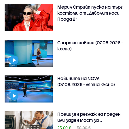
Мерил Стрийп пуска на търг
костюми от „Дяволът носи
Прада 2“
Спортни новини (07.08.2026 -
късна)
Новините на NOVA
(07.08.2026 - лятна късна)
Прецизен реглаж на преден
или заден мост за ..
25.00 €
50.00 €