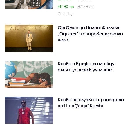
48.90 лв
97.79 лв
Grabo.bg
От Омир до Нолан: Филмът
„Одисея” и споровете около
него
Каква е връзката между
съня и успеха в училище
Какво се случва с присъдата
на Шон "Диди" Комбс