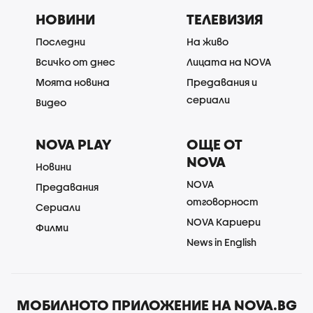
НОВИНИ
ТЕЛЕВИЗИЯ
Последни
На живо
Всичко от днес
Лицата на NOVA
Моята новина
Предавания и
сериали
Видео
NOVA PLAY
ОЩЕ ОТ
NOVA
Новини
NOVA
Предавания
отговорност
Сериали
NOVA Кариери
Филми
News in English
МОБИЛНОТО ПРИЛОЖЕНИЕ НА NOVA.BG