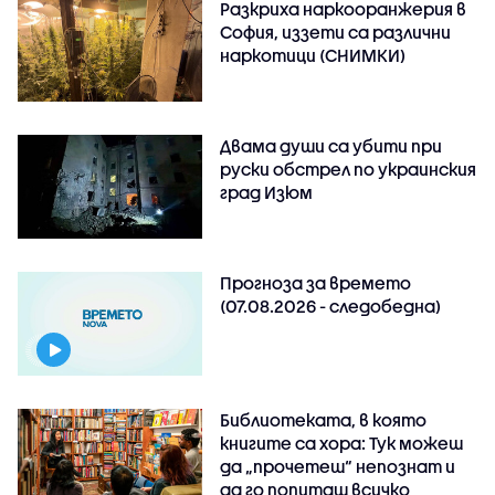
Разкриха наркооранжерия в
София, иззети са различни
наркотици (СНИМКИ)
Двама души са убити при
руски обстрeл по украинския
град Изюм
Прогноза за времето
(07.08.2026 - следобедна)
Библиотеката, в която
книгите са хора: Тук можеш
да „прочетеш“ непознат и
да го попиташ всичко