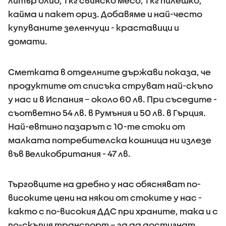
литър олио, 1 кг свинско месо, 1 кг пилешко,
кайма и пакет ориз. Добавяме и най-често
купуваните зеленчуци - краставици и
домати.
Сметката в отделните държави показа, че
продуктите от списъка струват най-скъпо
у нас и в Испания – около 60 лв. При съседите -
съответно 54 лв. в Румъния и 50 лв. в Гърция.
Най-евтино пазарът с 10-те стоки от
малката потребителска кошница ни излезе
във Великобритания - 47 лв.
Търговците на дребно у нас обясняват по-
високите цени на някои от стоките у нас -
както с по-високия ДДС при храните, така и с
по-скъпия транспорт – за да достигнат