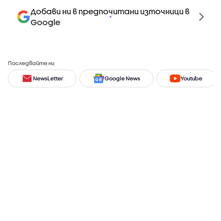
Добави ни в предпочитани източници в
Google
Последвайте ни
NewsLetter
Google News
Youtube