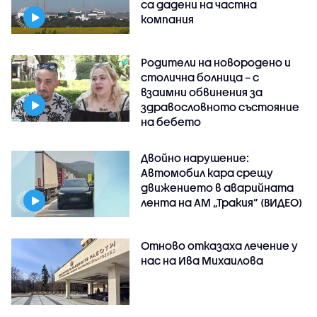
са дадени на частна
компания
Родители на новородено и
столична болница – с
взаимни обвинения за
здравословното състояние
на бебето
Двойно нарушение:
Автомобил кара срещу
движението в аварийната
лента на АМ „Тракия” (ВИДЕО)
Отново отказаха лечение у
нас на Ива Михаилова