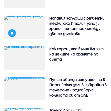
Испания заплаши с ответни
мерки, ако Италия запази
граничния контрол между
двете държави
Как горещите вълни влияят
на цените на храните по
света
Путин обсъди ситуацията в
Персийския залив и Украйна в
телефонен разговор с
колегата си от ОАЕ
Тръмп: Иран иска