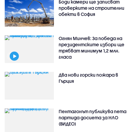
Боди камери ще записват
проверките на строителни
обекти в София
Огнян Минчев: За победа на
президентските избори ще
трябват минимум 1,2 млн.
гласа
Два нови горски пожара в
Гърция
Пентагонът публикува пета
партида досиета за НЛО
(ВИДЕО)