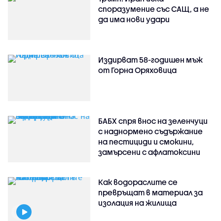
споразумение със САЩ, а не
да има нови удари
Издирват 58-годишен мъж
от Горна Оряховица
БАБХ спря внос на зеленчуци
с наднормено съдържание
на пестициди и смокини,
замърсени с афлатоксини
Как водораслите се
превръщат в материал за
изолация на жилища