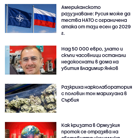
Американското
разузнаване: Русия може да
тества НАТО с ограничена
атака от тази есен до 2029
г.
Над 50 000 евро, злато и
скъпи часовници останали
недокоснати в дома на
убития Владимир Янков
Разкриха нарколаборатория
с половин тон марихуана в
Сърбия
Как кризата в Ормузкия
проток се отразява на