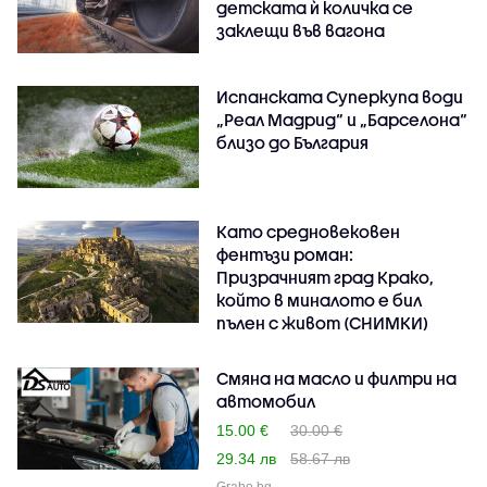
детската ѝ количка се
заклещи във вагона
Испанската Суперкупа води
„Реал Мадрид“ и „Барселона“
близо до България
Като средновековен
фентъзи роман:
Призрачният град Крако,
който в миналото е бил
пълен с живот (СНИМКИ)
Смяна на масло и филтри на
автомобил
15.00 €
30.00 €
29.34 лв
58.67 лв
Grabo.bg