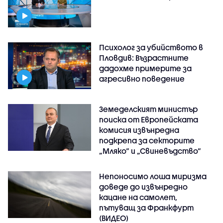
Психолог за убийството в
Пловдив: Възрастните
дадохме примерите за
агресивно поведение
Земеделският министър
поиска от Европейската
комисия извънредна
подкрепа за секторите
„Мляко“ и „Свиневъдство“
Непоносимо лоша миризма
доведе до извънредно
кацане на самолет,
пътуващ за Франкфурт
(ВИДЕО)