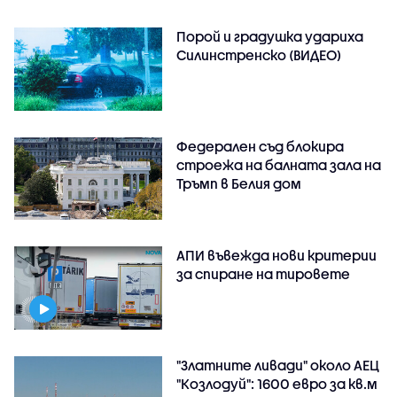
Порой и градушка удариха
Силинстренско (ВИДЕО)
Федерален съд блокира
строежа на балната зала на
Тръмп в Белия дом
АПИ въвежда нови критерии
за спиране на тировете
"Златните ливади" около АЕЦ
"Козлодуй": 1600 евро за кв.м