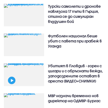
Турски самолети и дронове
навлязоха 17 пъти в Гърция,
стигна се до симулиран
въздушен бой
Футболен национал беше
убит с павета при грабеж в
Уганда
Убитият в Пловдив - горен с
цигари и с обръснати вежди,
заподозрените остават в
ареста (ВИДЕО+СНИМКИ)
МВР назначи временно нов
директор на ОДМВР-Бургас