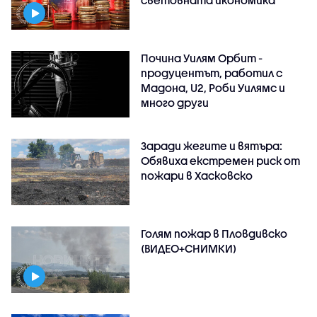
световната икономика
Почина Уилям Орбит -
продуцентът, работил с
Мадона, U2, Роби Уилямс и
много други
Заради жегите и вятъра:
Обявиха екстремен риск от
пожари в Хасковско
Голям пожар в Пловдивско
(ВИДЕО+СНИМКИ)