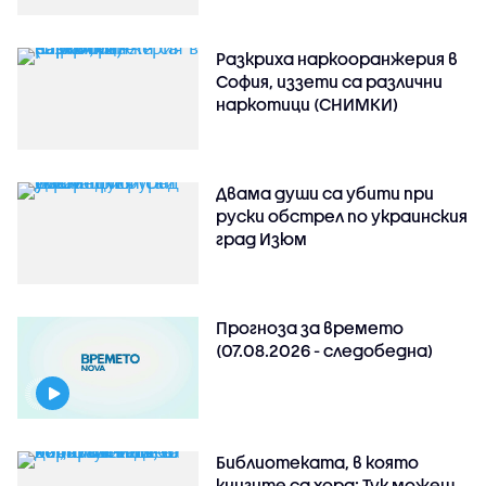
Разкриха наркооранжерия в
София, иззети са различни
наркотици (СНИМКИ)
Двама души са убити при
руски обстрeл по украинския
град Изюм
Прогноза за времето
(07.08.2026 - следобедна)
Библиотеката, в която
книгите са хора: Тук можеш