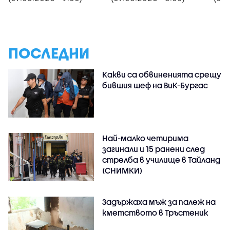
ПОСЛЕДНИ
Какви са обвиненията срещу
бившия шеф на ВиК-Бургас
Най-малко четирима
загинали и 15 ранени след
стрелба в училище в Тайланд
(СНИМКИ)
Задържаха мъж за палеж на
кметството в Тръстеник