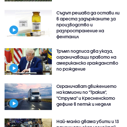
Съдът решава да остави ли
в ареста задържаните за
производство и
разпространение на
фентанил
Тръмп подписа два указа,
ограничаващи правото на
американско гражданство
по рождение
Ограничават движението
на камиони по "Тракия",
"Струма" и Кресненското
дефиле в петък и неделя
Най-малко двама убити и 13