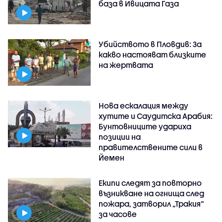
база в Ивицата Газа
Убийството в Пловдив: За
какво настояват близките
на жертвата
Нова ескалация между
хутите и Саудитска Арабия:
Бунтовниците удариха
позиции на
правителствените сили в
Йемен
Екипи следят за повторно
възникване на огнища след
пожара, затворил „Тракия“
за часове