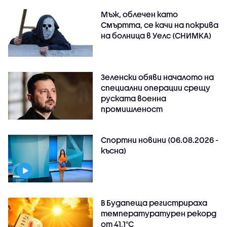
Мъж, облечен като
Смъртта, се качи на покрива
на болница в Уелс (СНИМКА)
Зеленски обяви началото на
специални операции срещу
руската военна
промишленост
Спортни новини (06.08.2026 -
късна)
В Будапеща регистрираха
температуратурен рекорд
от 41,1°C