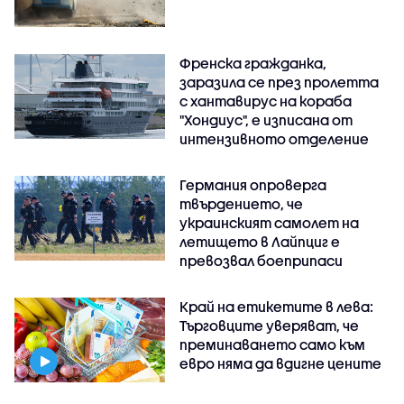
Френска гражданка,
заразила се през пролетта
с хантавирус на кораба
"Хондиус", е изписана от
интензивното отделение
Германия опроверга
твърдението, че
украинският самолет на
летището в Лайпциг е
превозвал боеприпаси
Край на етикетите в лева:
Търговците уверяват, че
преминаването само към
евро няма да вдигне цените