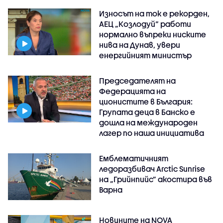
Износът на ток е рекорден,
АЕЦ „Козлодуй“ работи
нормално въпреки ниските
нива на Дунав, увери
енергийният министър
Председателят на
Федерацията на
ционистите в България:
Групата деца в Банско е
дошла на международен
лагер по наша инициатива
Емблематичният
ледоразбивач Arctic Sunrise
на „Грийнпийс” акостира във
Варна
Новините на NOVA