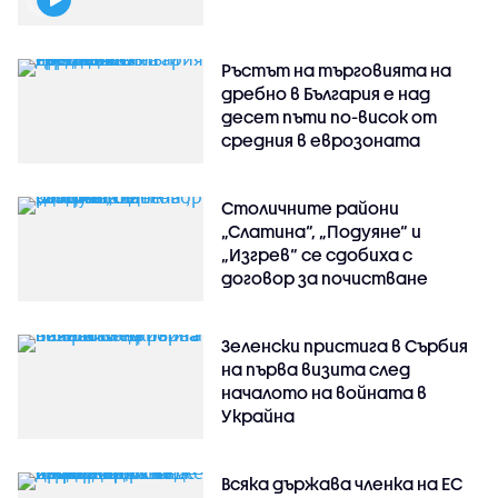
Ръстът на търговията на
дребно в България е над
десет пъти по-висок от
средния в еврозоната
Столичните райони
„Слатина“, „Подуяне“ и
„Изгрев“ се сдобиха с
договор за почистване
Зеленски пристига в Сърбия
на първа визита след
началото на войната в
Украйна
Всяка държава членка на ЕС