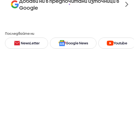
Добави ни в предпочитани източници в
Google
Последвайте ни
NewsLetter
Google News
Youtube