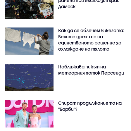
ранени при експлозия край
Дамаск
Как да се облечем в жегата:
Белите дрехи не са
единственото решение за
охлаждане на тялото
Наближава пикът на
метеорния поток Персеиди
Спират продължанието на
"Барби"?