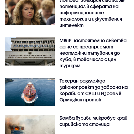
потенциал в сферата на
информационните
технологии и изкуствения
интелект
МВнР настоятелно съветва
да не се предприемат
неотложни пътувания до
Куба, в това число с цел
туризъм
Техеран разглежда
законопроект за забрана на
кораби от САЩ и Израел в
Ормузкия проток
Бомба взриви микробус край
сирийската столица