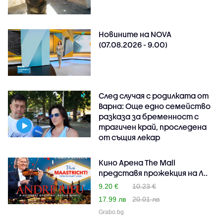
Новините на NOVA
(07.08.2026 - 9.00)
След случая с родилката от
Варна: Още едно семейство
разказа за бременност с
трагичен край, проследена
от същия лекар
Кино Арена The Mall
представя прожекция на Л..
9.20 €
10.23 €
17.99 лв
20.01 лв
Grabo.bg