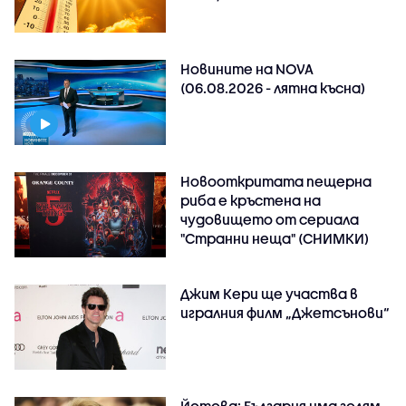
Новините на NOVA
(06.08.2026 - лятна късна)
Новооткритата пещерна
риба е кръстена на
чудовището от сериала
"Странни неща" (СНИМКИ)
Джим Кери ще участва в
игралния филм „Джетсънови“
Йотова: България има голям