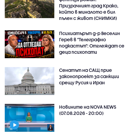
Призрачният град Крако,
който в миналото е бил
пълен с живот (СНИМКИ)
Психиатърът д-р Веселин
Герев в "Телеграфно
подкастът": Отглеждат се
деца психопати
Сенатът на САЩ прие
законопроект за санкции
срещу Русия и Иран
Новините на NOVA NEWS
(07.08.2026 - 20:00)