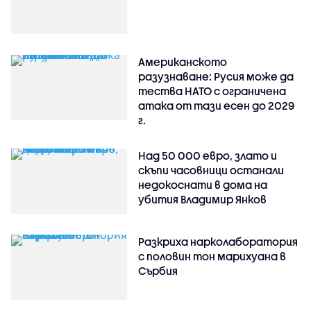
Американското
разузнаване: Русия може да
тества НАТО с ограничена
атака от тази есен до 2029
г.
Над 50 000 евро, злато и
скъпи часовници останали
недокоснати в дома на
убития Владимир Янков
Разкриха нарколаборатория
с половин тон марихуана в
Сърбия