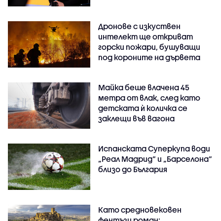
Дронове с изкуствен
интелект ще откриват
горски пожари, бушуващи
под короните на дървета
Майка беше влачена 45
метра от влак, след като
детската ѝ количка се
заклещи във вагона
Испанската Суперкупа води
„Реал Мадрид“ и „Барселона“
близо до България
Като средновековен
фентъзи роман: