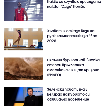
Какво се случва с присъдата
на Шон "Диди" Комбс
Хърватия отказа визи на
руски гимнастички за Евро
2026
Пясъчни бури от най-висока
степен връхлетяха
американския щат Аризона
(ВИДЕО)
Зеленски пристигна в
Белград на първото си
официално посещение