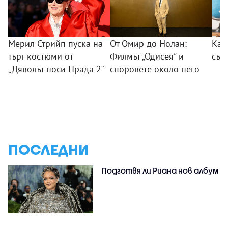
Мерил Стрийп пуска на
От Омир до Нолан:
Как
търг костюми от
Филмът „Одисея” и
сън
„Дяволът носи Прада 2“
споровете около него
ПОСЛЕДНИ
Подготвя ли Риана нов албум