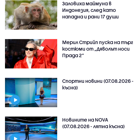
Заловиха маймуна в
Индонезия, след като
нападна и рани 17 души
Мерил Стрийп пуска на търг
костюми от „Дяволът носи
Прада 2“
Спортни новини (07.08.2026 -
късна)
Новините на NOVA
(07.08.2026 - лятна късна)