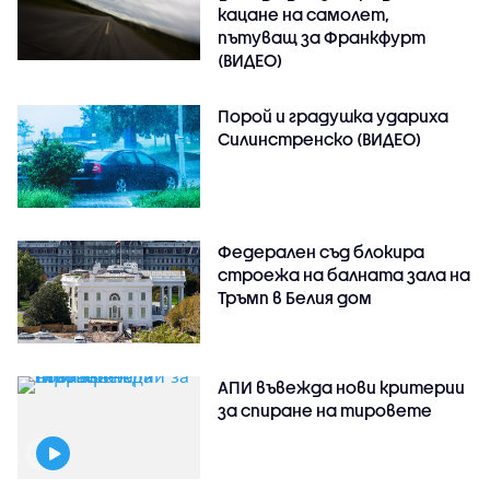
кацане на самолет,
пътуващ за Франкфурт
(ВИДЕО)
Порой и градушка удариха
Силинстренско (ВИДЕО)
Федерален съд блокира
строежа на балната зала на
Тръмп в Белия дом
АПИ въвежда нови критерии
за спиране на тировете