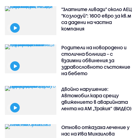
"Златните ливади" около АЕЦ
"Козлодуй": 1600 евро за кв.м
са дадени на частна
компания
Родители на новородено и
столична болница – с
взаимни обвинения за
здравословното състояние
на бебето
Двойно нарушение:
Автомобил кара срещу
движението в аварийната
лента на АМ „Тракия” (ВИДЕО)
Отново отказаха лечение у
нас на Ива Михаилова