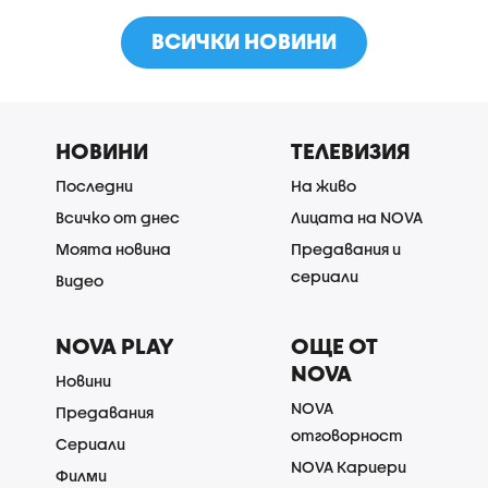
ВСИЧКИ НОВИНИ
НОВИНИ
ТЕЛЕВИЗИЯ
Последни
На живо
Всичко от днес
Лицата на NOVA
Моята новина
Предавания и
сериали
Видео
NOVA PLAY
ОЩЕ ОТ
NOVA
Новини
NOVA
Предавания
отговорност
Сериали
NOVA Кариери
Филми