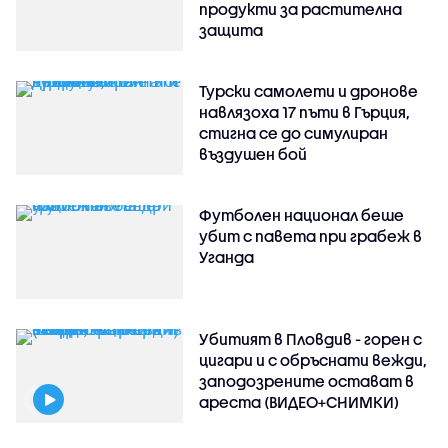
продукти за растителна
защита
Турски самолети и дронове
навлязоха 17 пъти в Гърция,
стигна се до симулиран
въздушен бой
Футболен национал беше
убит с павета при грабеж в
Уганда
Убитият в Пловдив - горен с
цигари и с обръснати вежди,
заподозрените остават в
ареста (ВИДЕО+СНИМКИ)