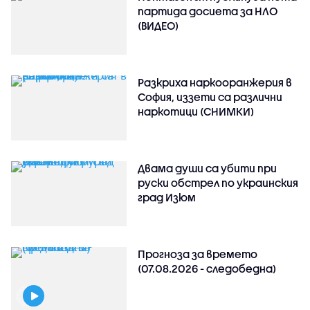
партида досиета за НЛО
(ВИДЕО)
Разкриха наркооранжерия в
София, иззети са различни
наркотици (СНИМКИ)
Двама души са убити при
руски обстрeл по украинския
град Изюм
Прогноза за времето
(07.08.2026 - следобедна)