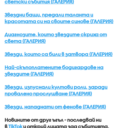
светски събития (ГАЛЕРИЯ)
Звездни бащи, предали таланта и
красотата си на своите синове (ГАЛЕРИЯ)
Диагнозите, които звездите скриха от
света (ГАЛЕРИЯ)
Звезди, които са били в затвора (ГАЛЕРИЯ)
Най-скъпоплатените бодигардове на
звездите (ГАЛЕРИЯ)
Звезди, изпуснали култови роли, заради
провалено прослушване (ГАЛЕРИЯ)
Звезди, нападнати от фенове (ГАЛЕРИЯ)
Новините от друг ъгъл - последвай ни
в
TikTok
и открий лицата зад събитията,