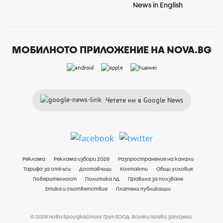
News in English
МОБИЛНОТО ПРИЛОЖЕНИЕ НА NOVA.BG
Четете ни в Google News
Реклама
Реклама избори 2026
Разпространение на канали
Тарифа за откъси
Доставчици
Контакти
Общи условия
Поверителност
Политика ЛД
Правила за ползване
Етика и съответствие
Платени публикации
© 2026 Нова Броудкастинг Груп ЕООД. Всички права запазени.