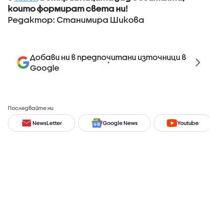
които формират света ни!
Редактор: Станимира Шикова
Добави ни в предпочитани източници в
Google
Последвайте ни
NewsLetter
Google News
Youtube