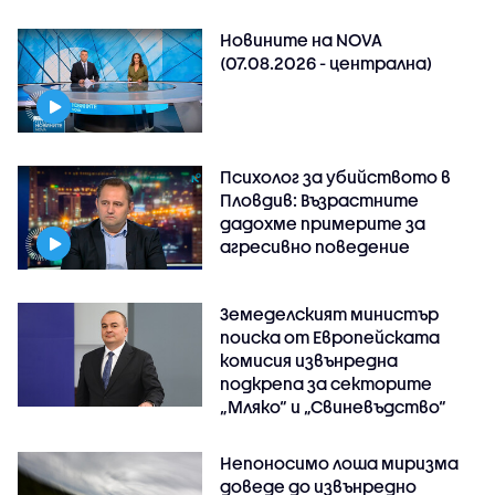
Новините на NOVA
(07.08.2026 - централна)
Психолог за убийството в
Пловдив: Възрастните
дадохме примерите за
агресивно поведение
Земеделският министър
поиска от Европейската
комисия извънредна
подкрепа за секторите
„Мляко“ и „Свиневъдство“
Непоносимо лоша миризма
доведе до извънредно