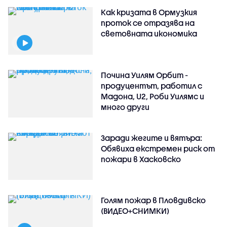
Как кризата в Ормузкия
проток се отразява на
световната икономика
Почина Уилям Орбит -
продуцентът, работил с
Мадона, U2, Роби Уилямс и
много други
Заради жегите и вятъра:
Обявиха екстремен риск от
пожари в Хасковско
Голям пожар в Пловдивско
(ВИДЕО+СНИМКИ)