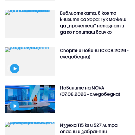
Библиотеката, в която
книгите са хора: Тук можеш
да „прочетеш“ непознат и
да го попиташ всичко
Спортни новини (07.08.2026 -
следобедна)
Новините на NOVA
(07.08.2026 - следобедна)
Иззеха 115 кг и 527 литра
опасни и забранени