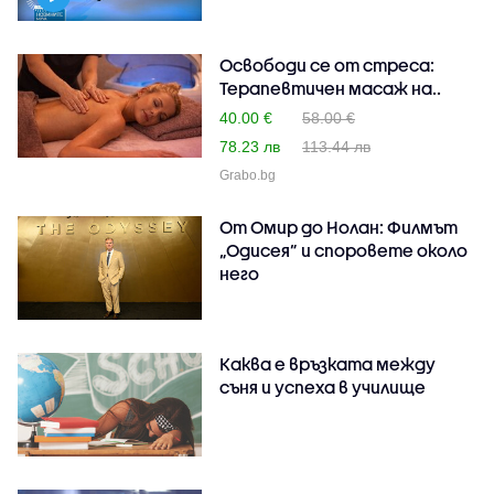
Освободи се от стреса:
Терапевтичен масаж на..
40.00 €
58.00 €
78.23 лв
113.44 лв
Grabo.bg
От Омир до Нолан: Филмът
„Одисея” и споровете около
него
Каква е връзката между
съня и успеха в училище