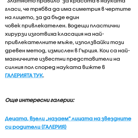
“Златното правило” за красота в науката
гласи, че трябва да има симетрия в чертите
на лицето, за да бъде един
човек привлекателен. Водещи пластични
хирурзи изготвиха класация на най-
привлекателните мъже, използвайки този
древен метод, измислен в Гърция. Кои са най-
магничните известни представители на
силния пол според науката вижте в
ГАЛЕРИЯТА ТУК
.
Още интере
сни галерии:
Децата, взели „назаем” лицата на звездните
си родители (ГАЛЕРИЯ)