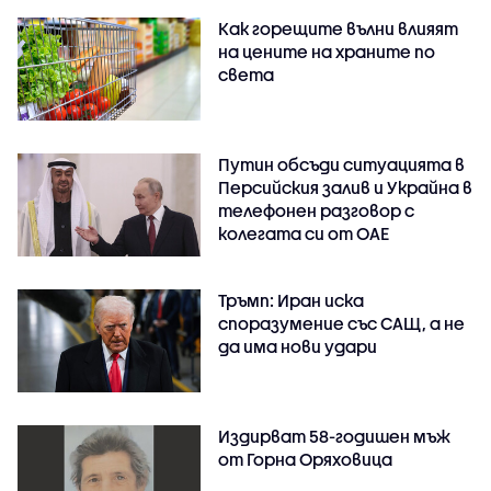
Как горещите вълни влияят
на цените на храните по
света
Путин обсъди ситуацията в
Персийския залив и Украйна в
телефонен разговор с
колегата си от ОАЕ
Тръмп: Иран иска
споразумение със САЩ, а не
да има нови удари
Издирват 58-годишен мъж
от Горна Оряховица