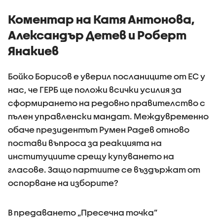
тортат
Коментар на Катя Антонова,
Александър Детев и Роберт
Янакиев
Бойко Борисов е уверил посланиците от ЕС у
нас, че ГЕРБ ще положи всички усилия за
сформирането на редовно правителство с
пълен управленски мандат. Междувременно
обаче президентът Румен Радев отново
постави въпроса за реакцията на
институциите срещу купуването на
гласове. Защо партиите се въздържат от
оспорване на изборите?
В предаването „Пресечна точка”