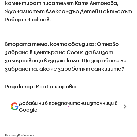
коментират писателят Катя Антонова,
журналистът Александър Детев и актьорът
Роберт Янакиев.
Втората тема, която обсъдиха: Отново
забрана в центъра на София да влизат
замърсяващи въздуха коли. Ще заработи ли
забраната, ако не заработят санкциите?
Редактор: Ина Григорова
Добави ни в предпочитани източници в
Google
Последвайте ни