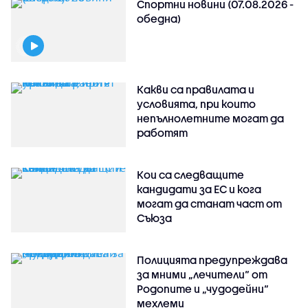
Спортни новини (07.08.2026 -
обедна)
Какви са правилата и
условията, при които
непълнолетните могат да
работят
Кои са следващите
кандидати за ЕС и кога
могат да станат част от
Съюза
Полицията предупреждава
за мними „лечители“ от
Родопите и „чудодейни“
мехлеми