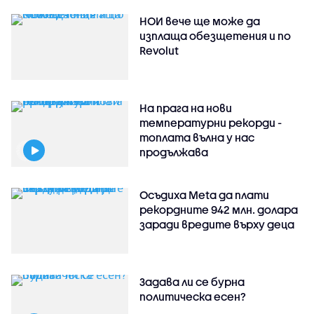
НОИ вече ще може да
изплаща обезщетения и по
Revolut
На прага на нови
температурни рекорди -
топлата вълна у нас
продължава
Осъдиха Meta да плати
рекордните 942 млн. долара
заради вредите върху деца
Задава ли се бурна
политическа есен?