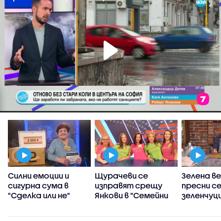
Силни емоции и
Щурачеви се
Зелена ве
сигурна сума в
изправят срещу
пресни с
"Сделка или не"
Янкови в "Семейни
зеленчуц
войни"
Станимир
„Черешка