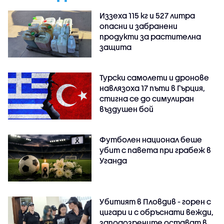
Иззеха 115 кг и 527 литра
опасни и забранени
продукти за растителна
защита
Турски самолети и дронове
навлязоха 17 пъти в Гърция,
стигна се до симулиран
въздушен бой
Футболен национал беше
убит с павета при грабеж в
Уганда
Убитият в Пловдив - горен с
цигари и с обръснати вежди,
заподозрените остават в