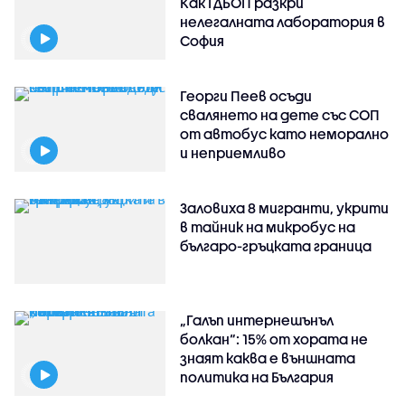
Как ГДБОП разкри
нелегалната лаборатория в
София
Георги Пеев осъди
свалянето на дете със СОП
от автобус като неморално
и неприемливо
Заловиха 8 мигранти, укрити
в тайник на микробус на
българо-гръцката граница
„Галъп интернешънъл
болкан“: 15% от хората не
знаят каква е външната
политика на България