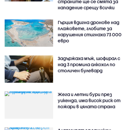
страните ще се смята за
нападение срещу всички
Гърция вдигна дронове над
плажовете, глобите за
нарушения стигнаха 73 000
евро
Задържаха мъж, шофирал с
над 3 промила алкохол по
столичен булевард
Жега и летни бури през
уикенда, има висок риск от
пожари в цялата страна