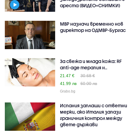
ареста (ВИДЕО+СНИМКИ)
МВР назначи временно нов
директор на ОДМВР-Бургас
За свежа и млада кожа: RF
anti-age терапия н..
21.47 €
30.68 €
41.99 лв
60.00 лв
Grabo.bg
Испания заплаши с ответни
мерки, ако Италия запази
граничния контрол между
двете държави