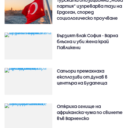
партия“ изпреварва тази на
Ердоган, според
социологическо проучване
Бързият влак София - Варна
блъсна и уби жена край
Павликени
Сапьори премахнаха
експлозиви от Дунав в
центъра на Будапеща
Откриха огнище на
африканска чума по свинете
във Варненско