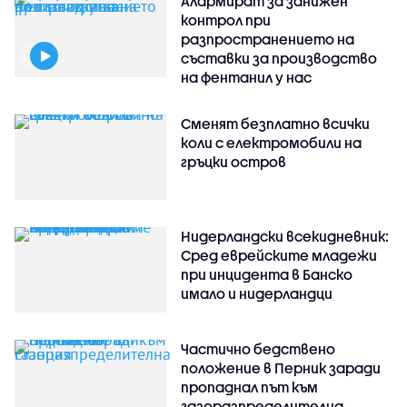
Алармират за занижен
контрол при
разпространението на
съставки за производство
на фентанил у нас
Сменят безплатно всички
коли с електромобили на
гръцки остров
Нидерландски всекидневник:
Сред еврейските младежи
при инцидента в Банско
имало и нидерландци
Частично бедствено
положение в Перник заради
пропаднал път към
газоразпределителна