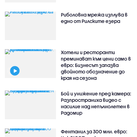
Риболовна мрежа изплува в
едно от Рилските езера
Хотели и ресторанти
преминават към цени само в
евро: Бизнесът запазва
двойното обозначение до
края на сезона
Бой и унижение пред камера:
Разпространиха видео с
насилие над непълнолетен в
Радомир
Фентанил за 300 млн. евро: