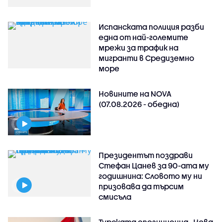
Испанската полиция разби
една от най-големите
мрежи за трафик на
мигранти в Средиземно
море
Новините на NOVA
(07.08.2026 - обедна)
Президентът поздрави
Стефан Цанев за 90-ата му
годишнина: Словото му ни
призовава да търсим
смисъла
Турската опозиционна „Нова