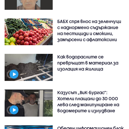
БАБХ спря внос на зеленчуци
с наднормено съдържание
на пестициди и смокини,
замърсени с афлатоксини
Как водораслите се
превръщат в материал за
изолация на жилища
Казусът „ВиК-Бургас“:
Хотели плащали до 30 000
лева след манипулиране на
водомерите и изнудване
Обеден информационен блок