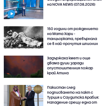
на NOVA NEWS (07.08.2026)
150 години от рождението
на Мата Хари -
танцьорката, превърнала
се в най-прочутия шпионин
Задържаха кмет и още
двама души заради
опустошителния пожар
край Атина
Пакистан след
подписването на пакт с
Турция и Саудитска Арабия:
Нападение срещу една от