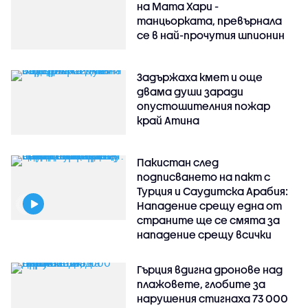
на Мата Хари -
танцьорката, превърнала
се в най-прочутия шпионин
Задържаха кмет и още
двама души заради
опустошителния пожар
край Атина
Пакистан след
подписването на пакт с
Турция и Саудитска Арабия:
Нападение срещу една от
страните ще се смята за
нападение срещу всички
Гърция вдигна дронове над
плажовете, глобите за
нарушения стигнаха 73 000