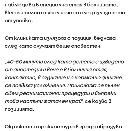
наблюдава в специална стая в болницата,
включително и няколко часа след излизането
от упойка.
От клиниката излязоха с позиция, веднага
след като случаят беше оповестен.
„
40-50 минути след като детето е изведено
от анестезия и вече е в болнична стая,
контактно, в съзнание и с нормално дишане,
се появиха усложнения. Приложиха се пълен
обем реанимационни процедури и въпреки
това настъпи фатален край
", се казва в
позицията.
Окръжната прокуратура в града образува