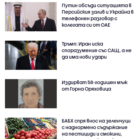
Путин обсъди ситуацията в
Персийския залив и Украйна в
телефонен разговор с
колегата си от ОАЕ
Тръмп: Иран иска
споразумение със САЩ, а не
да има нови удари
Издирват 58-годишен мъж
от Горна Оряховица
БАБХ спря внос на зеленчуци
с наднормено съдържание
на пестициди и смокини,