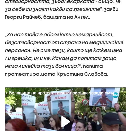
отговорността, зъболекарката - също. Те
за себе си знаят какви са грешките
”, заяви
Георги Райчев, бащата на Ангел.
„
За нас това е абсолютно немарливост,
безотговорност от страна на медицинския
персонал. Не сме тези, които ще кажем има
ли грешка, или не. Искам да попитам защо
няма линейка тази болница?
”, попита
протестиращата Кръстина Славова.