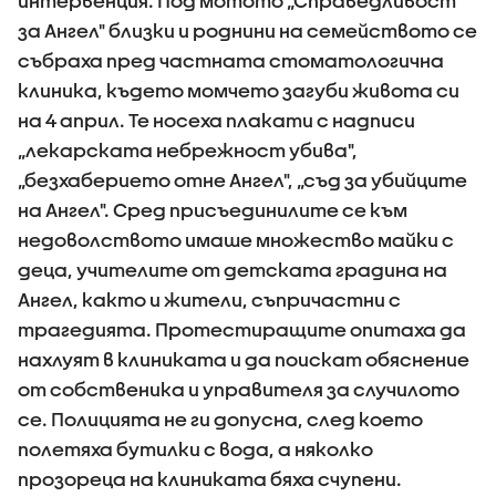
интервенция. Под мотото „Справедливост
за Ангел" близки и роднини на семейството се
събраха пред частната стоматологична
клиника, където момчето загуби живота си
на 4 април. Те носеха плакати с надписи
„лекарската небрежност убива",
„безхаберието отне Ангел", „съд за убийците
на Ангел". Сред присъединилите се към
недоволството имаше множество майки с
деца, учителите от детската градина на
Ангел, както и жители, съпричастни с
трагедията. Протестиращите опитаха да
нахлуят в клиниката и да поискат обяснение
от собственика и управителя за случилото
се. Полицията не ги допусна, след което
полетяха бутилки с вода, а няколко
прозореца на клиниката бяха счупени.