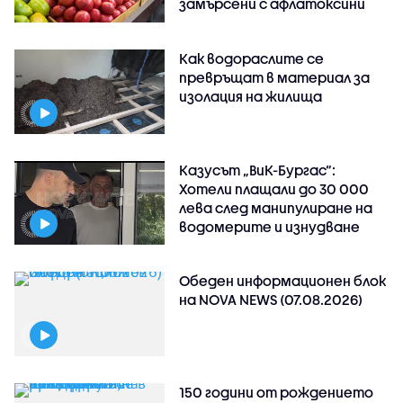
замърсени с афлатоксини
Как водораслите се
превръщат в материал за
изолация на жилища
Казусът „ВиК-Бургас“:
Хотели плащали до 30 000
лева след манипулиране на
водомерите и изнудване
Обеден информационен блок
на NOVA NEWS (07.08.2026)
150 години от рождението