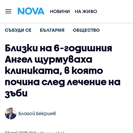
НОВИНИ
НА ЖИВО
СЪБУДИ СЕ
БЪЛГАРИЯ
ОБЩЕСТВО
Близки на 6-годишния
Ангел щурмуваха
клиниката, в която
почина след лечение на
зъби
Благой Бекриев
03 май 2025 10:11