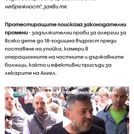
небрежност", заяви тя.
Протестиращите поискаха законодателни
промени
- задължителни проби за алергии за
всяко дете до 18-годишна възраст преди
поставяне на упойка, камери в
операционните на частните и държавните
болници, както и ефективни присъди за
лекарите на Ангел.