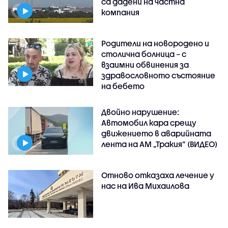
са дадени на частна
компания
Родители на новородено и
столична болница – с
взаимни обвинения за
здравословното състояние
на бебето
Двойно нарушение:
Автомобил кара срещу
движението в аварийната
лента на АМ „Тракия” (ВИДЕО)
Отново отказаха лечение у
нас на Ива Михаилова