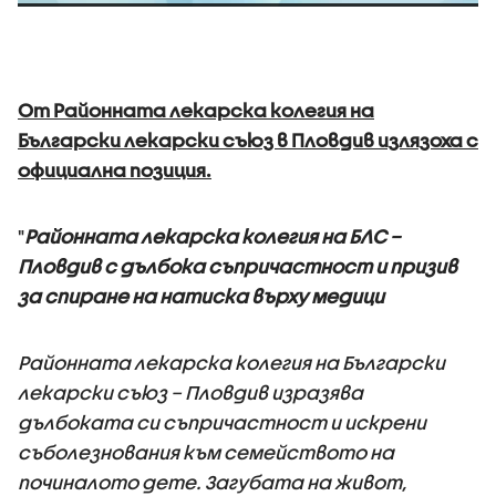
От Районната лекарска колегия на
Български лекарски съюз в Пловдив излязоха с
официална позиция.
"
Районната лекарска колегия на БЛС –
Пловдив с дълбока съпричастност и призив
за спиране на натиска върху медици
Районната лекарска колегия на Български
лекарски съюз – Пловдив изразява
дълбоката си съпричастност и искрени
съболезнования към семейството на
починалото дете. Загубата на живот,