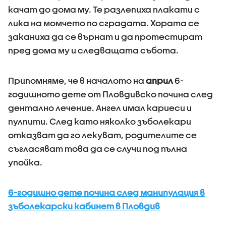
качат до дома му. Те разлепиха плакати с
лика на момчето по сградата. Хората се
заканиха да се върнат и да протестират
пред дома му и следващата събота.
Припомняме, че в началото на
април
6-
годишното дете от Пловдивско почина след
дентално лечение. Ангел имал кариеси и
пулпити. След като няколко зъболекари
отказват да го лекуват, родителите се
съгласяват това да се случи под пълна
упойка.
6-годишно дете почина след манипулация в
зъболекарски кабинет в Пловдив