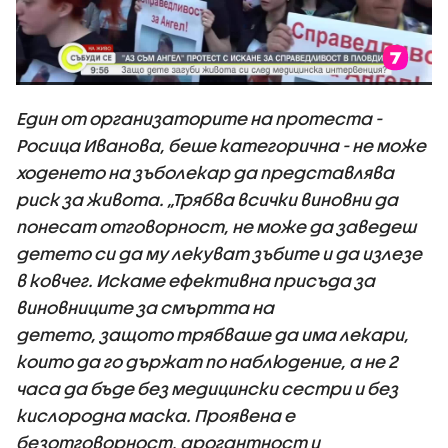
Един от организаторите на протеста -
Росица Иванова, беше категорична - не може
ходенето на зъболекар да представлява
риск за живота. „Трябва всички виновни да
понесат отговорност, не може да заведеш
детето си да му лекуват зъбите и да излезе
в ковчег. Искаме ефективна присъда за
виновниците за смъртта на
детето, защото трябваше да има лекари,
които да го държат по наблюдение, а не 2
часа да бъде без медицински сестри и без
кислородна маска. Проявена е
безотговорност, арогантност и