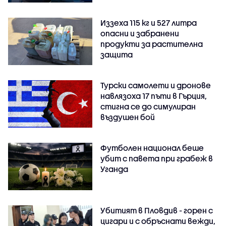
Иззеха 115 кг и 527 литра
опасни и забранени
продукти за растителна
защита
Турски самолети и дронове
навлязоха 17 пъти в Гърция,
стигна се до симулиран
въздушен бой
Футболен национал беше
убит с павета при грабеж в
Уганда
Убитият в Пловдив - горен с
цигари и с обръснати вежди,