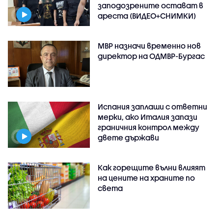
заподозрените остават в
ареста (ВИДЕО+СНИМКИ)
МВР назначи временно нов
директор на ОДМВР-Бургас
Испания заплаши с ответни
мерки, ако Италия запази
граничния контрол между
двете държави
Как горещите вълни влияят
на цените на храните по
света