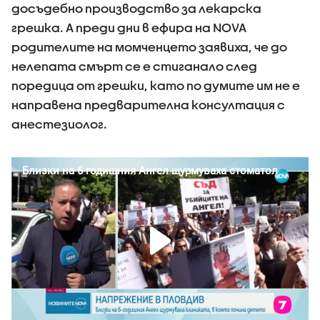
досъдебно производство за лекарска
грешка. А преди дни в ефира на NOVA
родителите на момченцето заявиха, че до
нелепата смърт се е стиганало след
поредица от грешки, като по думите им не е
направена предварителна консултация с
анестезиолог.