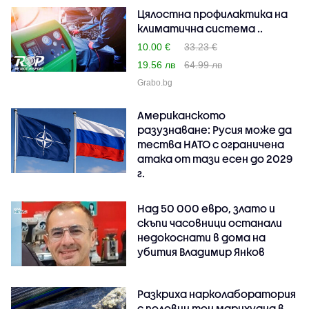
Цялостна профилактика на
климатична система ..
10.00 €
33.23 €
19.56 лв
64.99 лв
Grabo.bg
Американското
разузнаване: Русия може да
тества НАТО с ограничена
атака от тази есен до 2029
г.
Над 50 000 евро, злато и
скъпи часовници останали
недокоснати в дома на
убития Владимир Янков
Разкриха нарколаборатория
с половин тон марихуана в