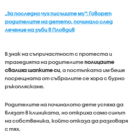
„За последно чух писъците му”: Говорят
родителите на детето, починало след
лечение на зъби в Пловдив
В знак на съпричастност с протеста и
трагедията на родителите
полицаите
свалиха шапките си
, а постъпката им беше
посрещната от събралите се хора с бурно
ръкопляскане.
Родителите на починалото дете успяха да
влязат в клиниката, но откриха само синът
на собственика, който отказа да разговаря
с тях.