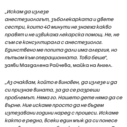
„
Искам да излезе
анестезиологът, зъболекарката и двете
сестри, които 40 минути не знаеха какво
правят и не извикаха лекарска помощ. Не, не
съм се консултирала с анестезиолог.
Единствено ме попита дали има алергия, но
пътьом към операционната. Това беше
”,
заяви Магдалена Райчева, майка на Ангел.
„
Аз очаквам, който е виновен, да излезе и да
си признае вината, за да се разреши
проблемът. Няма го. Нашето дете няма да се
върне. Ние искаме просто да не бъдем
изтезавани години наред с процеси. Искаме
както е редно, всеки един мъж да си понесе