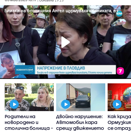
| Обновена 19:23
Родители на
Двойно нарушение:
Как криз
новородено и
Автомобил кара
Ормузкия
столична болница –
срещу движението
се отраз