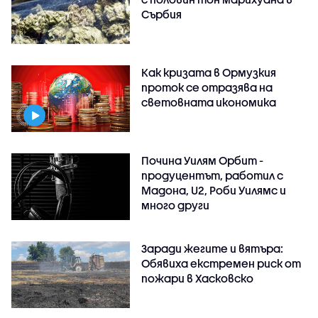
Сърбия
Как кризата в Ормузкия
проток се отразява на
световната икономика
Почина Уилям Орбит -
продуцентът, работил с
Мадона, U2, Роби Уилямс и
много други
Заради жегите и вятъра:
Обявиха екстремен риск от
пожари в Хасковско