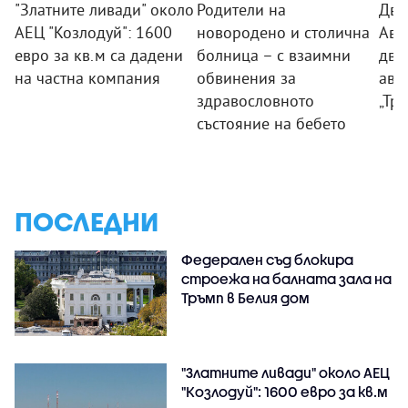
"Златните ливади" около
Родители на
Дво
АЕЦ "Козлодуй": 1600
новородено и столична
Авт
евро за кв.м са дадени
болница – с взаимни
дви
на частна компания
обвинения за
ава
здравословното
„Тр
състояние на бебето
ПОСЛЕДНИ
Федерален съд блокира
строежа на балната зала на
Тръмп в Белия дом
"Златните ливади" около АЕЦ
"Козлодуй": 1600 евро за кв.м