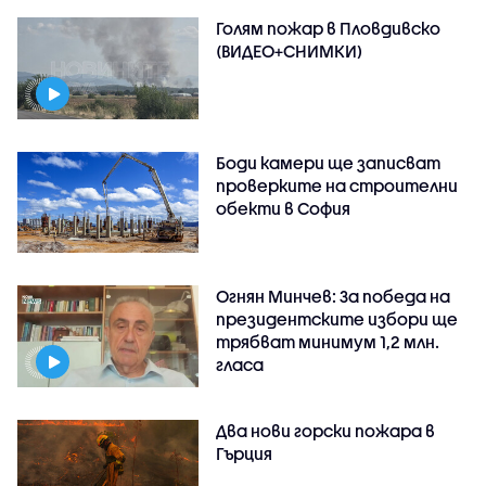
Голям пожар в Пловдивско
(ВИДЕО+СНИМКИ)
Боди камери ще записват
проверките на строителни
обекти в София
Огнян Минчев: За победа на
президентските избори ще
трябват минимум 1,2 млн.
гласа
Два нови горски пожара в
Гърция