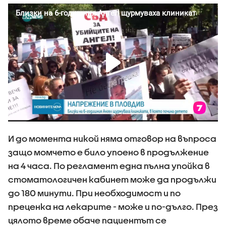
И до момента никой няма отговор на въпроса
защо момчето е било упоено в продължение
на 4 часа. По регламент една пълна упойка в
стоматологичен кабинет може да продължи
до 180 минути. При необходимост и по
преценка на лекарите - може и по-дълго. През
цялото време обаче пациентът се