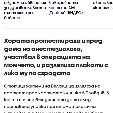
с взаимни обвинения
в аварийната
световн
за здравословното
лента на АМ
икономик
състояние на
„Тракия” (ВИДЕО)
бебето
Хората протестираха и пред
дома на анестезиолога,
участвал в операцията на
момчето, и разлепиха плакати с
лика му по сградата
Стотици жители на Белащица излязоха на
протест пред частната клиника в Пловдив, в
която почина 6-годишното дете след
поставена упойка при стоматологична