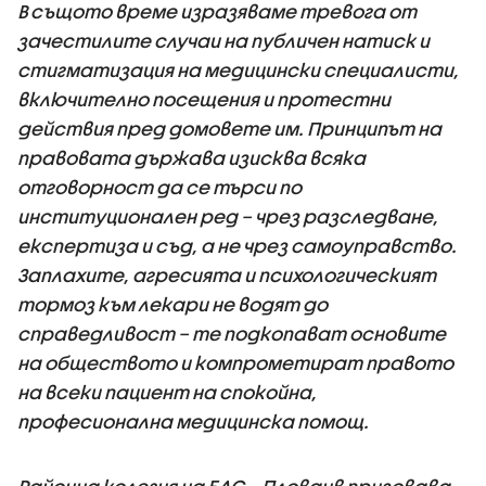
В същото време изразяваме тревога от
зачестилите случаи на публичен натиск и
стигматизация на медицински специалисти,
включително посещения и протестни
действия пред домовете им. Принципът на
правовата държава изисква всяка
отговорност да се търси по
институционален ред – чрез разследване,
експертиза и съд, а не чрез самоуправство.
Заплахите, агресията и психологическият
тормоз към лекари не водят до
справедливост – те подкопават основите
на обществото и компрометират правото
на всеки пациент на спокойна,
професионална медицинска помощ.