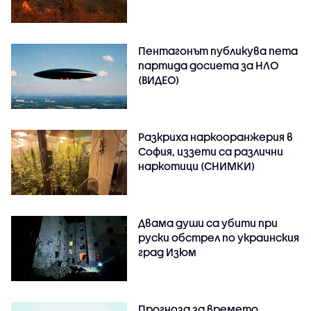
Пентагонът публикува пета
партида досиета за НЛО
(ВИДЕО)
Разкриха наркооранжерия в
София, иззети са различни
наркотици (СНИМКИ)
Двама души са убити при
руски обстрeл по украинския
град Изюм
Прогноза за времето