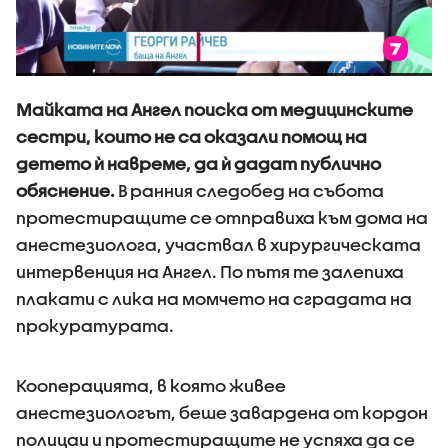
Майката на Ангел поиска от медицинските
сестри, които не са оказали помощ на
детето ѝ навреме, да ѝ дадат публично
обяснение.
В ранния следобед на събота
протестиращите се отправиха към дома на
анестезиолога, участвал в хирургическата
интервенция на Ангел. По пътя те залепиха
плакати с лика на момчето на сградата на
прокуратурата.
Кооперацията, в която живее
анестезиологът, беше завардена от кордон
полицаи и протестиращите не успяха да се