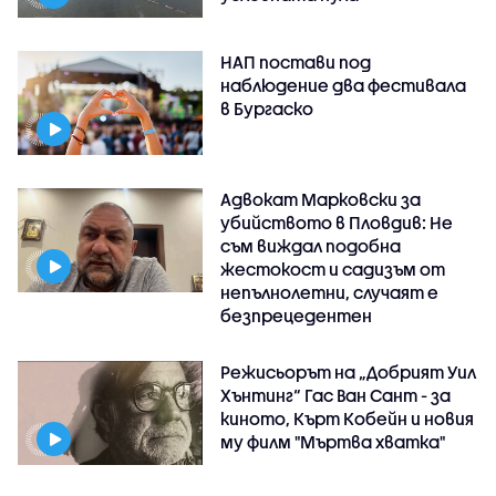
НАП постави под
наблюдение два фестивала
в Бургаско
Адвокат Марковски за
убийството в Пловдив: Не
съм виждал подобна
жестокост и садизъм от
непълнолетни, случаят е
безпрецедентен
Режисьорът на „Добрият Уил
Хънтинг“ Гас Ван Сант - за
киното, Кърт Кобейн и новия
му филм "Мъртва хватка"