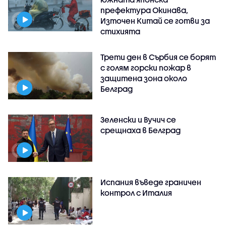
префектура Окинава,
Източен Китай се готви за
стихията
Трети ден в Сърбия се борят
с голям горски пожар в
защитена зона около
Белград
Зеленски и Вучич се
срещнаха в Белград
Испания въведе граничен
контрол с Италия