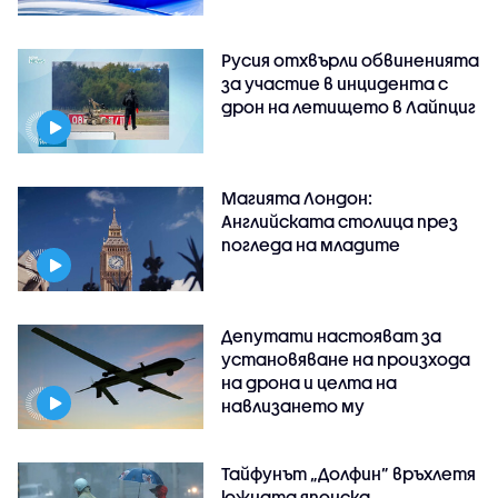
Русия отхвърли обвиненията
за участие в инцидента с
дрон на летището в Лайпциг
Магията Лондон:
Английската столица през
погледа на младите
Депутати настояват за
установяване на произхода
на дрона и целта на
навлизането му
Тайфунът „Долфин” връхлетя
южната японска