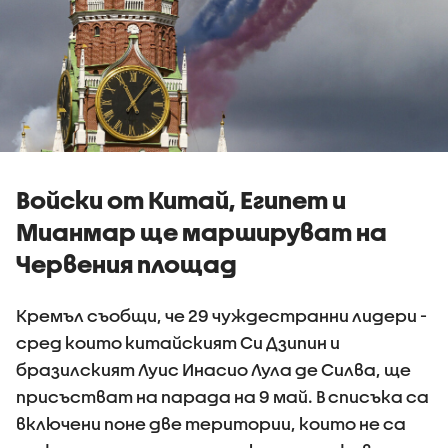
Войски от Китай, Египет и
Мианмар ще маршируват на
Червения площад
Кремъл съобщи, че 29 чуждестранни лидери -
сред които китайският Си Дзипин и
бразилският Луис Инасио Лула де Силва, ще
присъстват на парада на 9 май. В списъка са
включени поне две територии, които не са