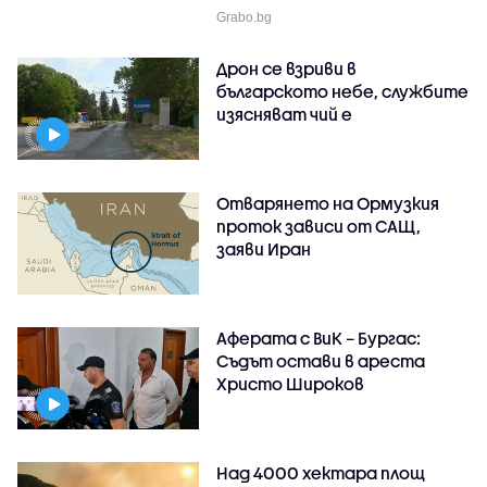
Grabo.bg
Дрон се взриви в
българското небе, службите
изясняват чий е
Отварянето на Ормузкия
проток зависи от САЩ,
заяви Иран
Аферата с ВиК – Бургас:
Съдът остави в ареста
Христо Широков
Над 4000 хектара площ