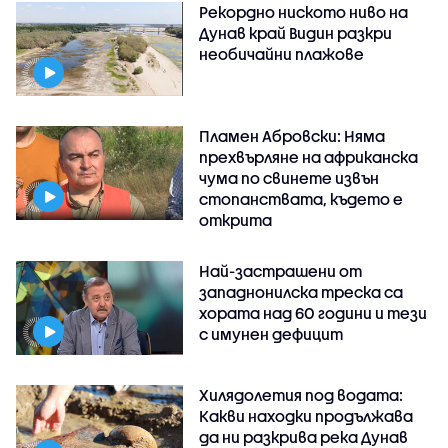
Рекордно ниското ниво на
Дунав край Видин разкри
необичайни плажове
Пламен Абровски: Няма
прехвърляне на африканска
чума по свинете извън
стопанствата, където е
открита
Най-застрашени от
западнонилска треска са
хората над 60 години и тези
с имунен дефицит
Хилядолетия под водата:
Какви находки продължава
да ни разкрива река Дунав