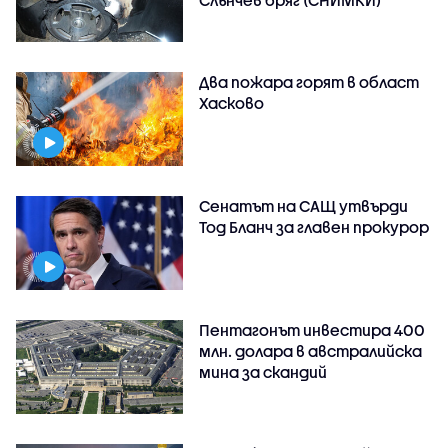
Слънчев бряг (СНИМКИ)
Два пожара горят в област
Хасково
Сенатът на САЩ утвърди
Тод Бланч за главен прокурор
Пентагонът инвестира 400
млн. долара в австралийска
мина за скандий