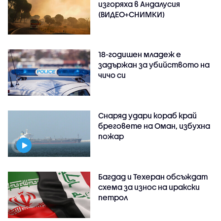
изгоряха в Андалусия
(ВИДЕО+СНИМКИ)
18-годишен младеж е
задържан за убийството на
чичо си
Снаряд удари кораб край
бреговете на Оман, избухна
пожар
Багдад и Техеран обсъждат
схема за износ на иракски
петрол