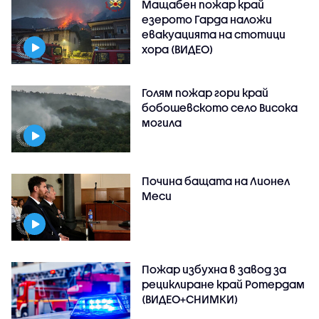
Мащабен пожар край
езерото Гарда наложи
евакуацията на стотици
хора (ВИДЕО)
Голям пожар гори край
бобошевското село Висока
могила
Почина бащата на Лионел
Меси
Пожар избухна в завод за
рециклиране край Ротердам
(ВИДЕО+СНИМКИ)