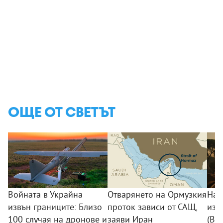
ОЩЕ ОТ СВЕТЪТ
Войната в Украйна
Отварянето на Ормузкия
Над
извън границите: Близо
проток зависи от САЩ,
изг
100 случая на дронове и
заяви Иран
(ВИ