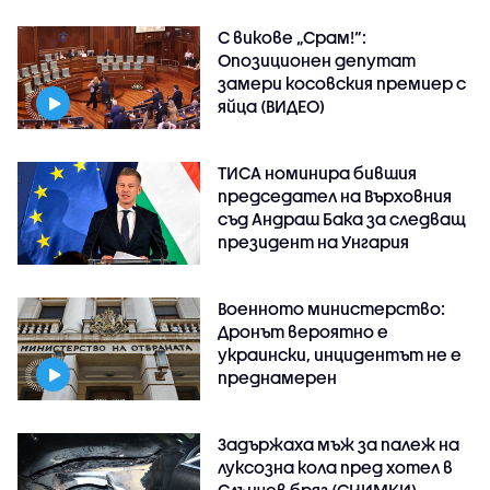
С викове „Срам!“:
Опозиционен депутат
замери косовския премиер с
яйца (ВИДЕО)
ТИСА номинира бившия
председател на Върховния
съд Андраш Бака за следващ
президент на Унгария
Военното министерство:
Дронът вероятно е
украински, инцидентът не е
преднамерен
Задържаха мъж за палеж на
луксозна кола пред хотел в