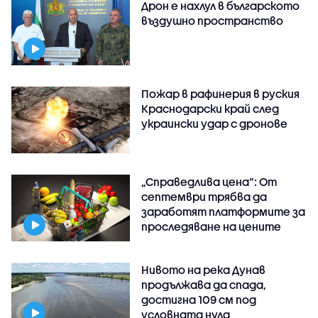
Дрон е нахлул в българското
въздушно пространство
Пожар в рафинерия в руския
Краснодарски край след
украински удар с дронове
„Справедлива цена“: От
септември трябва да
заработят платформите за
проследяване на цените
Нивото на река Дунав
продължава да спада,
достигна 109 см под
условната нула