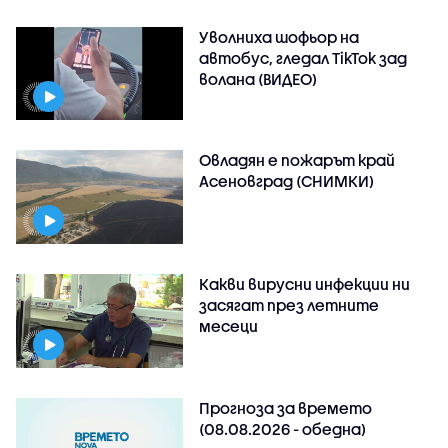
Уволниха шофьор на
автобус, гледал TikTok зад
волана (ВИДЕО)
Овладян е пожарът край
Асеновград (СНИМКИ)
Какви вирусни инфекции ни
засягат през летните
месеци
Прогноза за времето
(08.08.2026 - обедна)