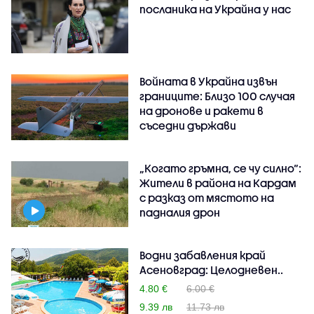
посланика на Украйна у нас
Войната в Украйна извън
границите: Близо 100 случая
на дронове и ракети в
съседни държави
„Когато гръмна, се чу силно“:
Жители в района на Кардам
с разказ от мястото на
падналия дрон
Водни забавления край
Асеновград: Целодневен..
4.80 €
6.00 €
9.39 лв
11.73 лв