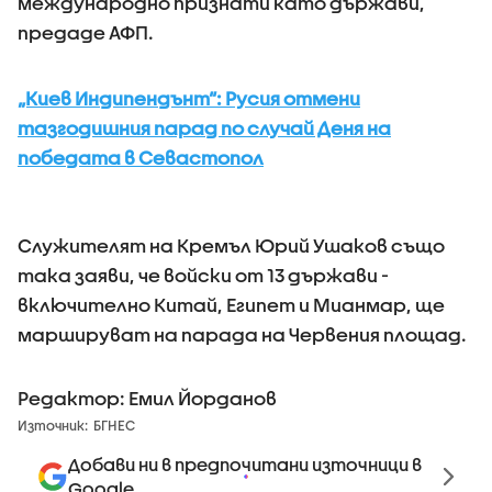
международно признати като държави,
предаде АФП.
„Киев Индипендънт“: Русия отмени
тазгодишния парад по случай Деня на
победата в Севастопол
Служителят на Кремъл Юрий Ушаков също
така заяви, че войски от 13 държави -
включително Китай, Египет и Мианмар, ще
маршируват на парада на Червения площад.
Редактор: Емил Йорданов
Източник:
БГНЕС
Добави ни в предпочитани източници в
Google