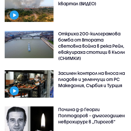
квартал (ВИДЕО)
Откриха 200-килограмова
бомба от Втората
световна война в река Рейн,
евакуираха стотици в Кьолн
(СНИМКИ)
Засилен контрол на вноса на
плодове и зеленчуци от РС
Македония, Сърбия и Турция
Почина д-р Георги
Поптодоров – дългогодишен
неврохирург в „Пирогов“