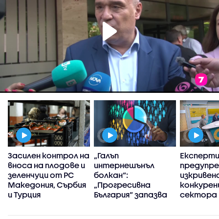
Засилен контрол на
„Галъп
Експерт
вноса на плодове и
интернешънъл
предупре
зеленчуци от РС
болкан“:
изкривен
Македония, Сърбия
„Прогресивна
конкуренц
и Турция
България“ запазва
сектора 
високия си ръст на
в
доверие през
киберси