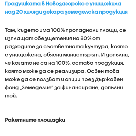
Градушката в Новозагорско е унищожила
над 20 хиляди декара земеделска продукция
Там, където има 100% пропаднали площи, се
изплащат обезщетения на 80% от
разходите за съответната култура, която
е унищожена, обясни министърът. И допълни,
че когато не са на 100%, остава продукция,
която може да се реализира. Освен това
може да се ползват и опции през Държавен
фонд „Земеделие” за финансиране, допълни
той.
Ракетните площадки