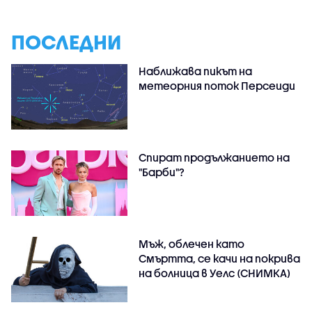
ПОСЛЕДНИ
Наближава пикът на
метеорния поток Персеиди
Спират продължанието на
"Барби"?
Мъж, облечен като
Смъртта, се качи на покрива
на болница в Уелс (СНИМКА)