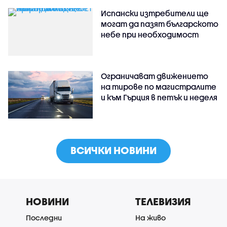
Испански изтребители ще
могат да пазят българското
небе при необходимост
Ограничават движението
на тирове по магистралите
и към Гърция в петък и неделя
ВСИЧКИ НОВИНИ
НОВИНИ
ТЕЛЕВИЗИЯ
Последни
На живо