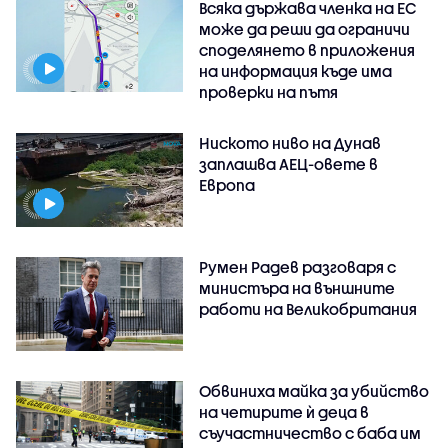
Всяка държава членка на ЕС
може да реши да ограничи
споделянето в приложения
на информация къде има
проверки на пътя
Ниското ниво на Дунав
заплашва АЕЦ-овете в
Европа
Румен Радев разговаря с
министъра на външните
работи на Великобритания
Обвиниха майка за убийство
на четирите ѝ деца в
съучастничество с баба им