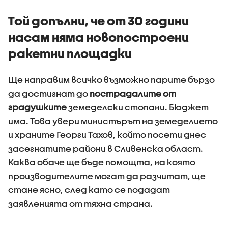
първите 100 дни
на държ
управление
Той допълни, че от 30 години
насам няма новопостроени
ракетни площадки
Ще направим всичко възможно парите бързо
да достигнат до
пострадалите от
градушките
земеделски стопани. Бюджет
има. Това увери министърът на земеделието
и храните Георги Тахов, който посети днес
засегнатите райони в Сливенска област.
Каква обаче ще бъде помощта, на която
производителите могат да разчитат, ще
стане ясно, след като се подадат
заявленията от тяхна страна.