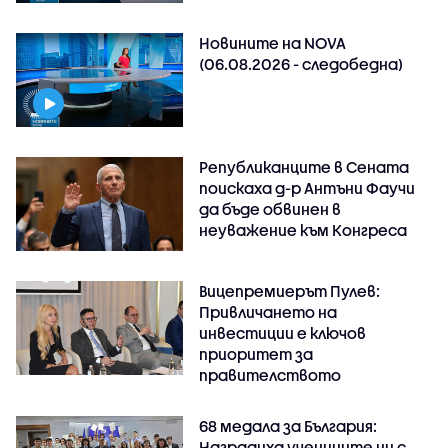
Новините на NOVA
(06.08.2026 - следобедна)
Републиканците в Сената
поискаха д-р Антъни Фаучи
да бъде обвинен в
неуважение към Конгреса
Вицепремиерът Пулев:
Привличането на
инвестиции е ключов
приоритет за
правителството
68 медала за България:
Наградиха учениците ни с