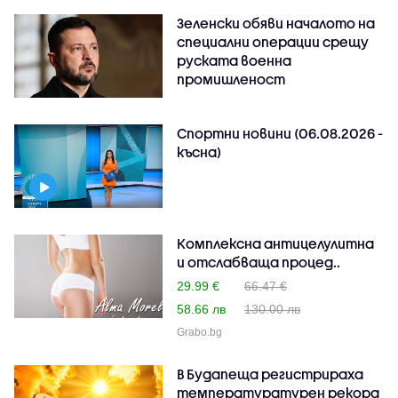
Зеленски обяви началото на
специални операции срещу
руската военна
промишленост
Спортни новини (06.08.2026 -
късна)
Комплексна антицелулитна
и отслабваща процед..
29.99 €
66.47 €
58.66 лв
130.00 лв
Grabo.bg
В Будапеща регистрираха
температуратурен рекорд