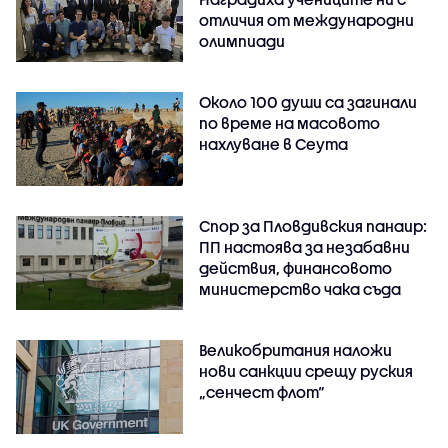
отличия от международни
олимпиади
Около 100 души са загинали
по време на масовото
нахлуване в Сеута
Спор за Пловдивския панаир:
ПП настоява за незабавни
действия, финансовото
министерство чака съда
Великобритания наложи
нови санкции срещу руския
„сенчест флот“