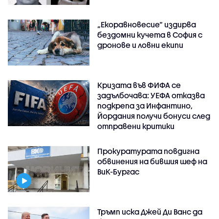
„Екоравновесие“ издирва
бездомни кучета в София с
дронове и ловни екипи
Кризата във ФИФА се
задълбочава: УЕФА отказва
подкрепа за Инфантино,
Йордания получи бонуси след
отправени критики
Прокуратурата повдигна
обвинения на бившия шеф на
ВиК-Бургас
Тръмп иска Джей Ди Ванс да