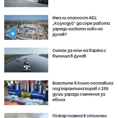
Има ли опасност АЕЦ
„Козлодуй” да спре работа
заради ниското ниво на
Дунав?
Сигнал за огън на баржа с
въглища в Дунав
Властите в Конго поставиха
под карантина кораб с 255
души заради съмнения за
ебола
Пожар пламна в столичен