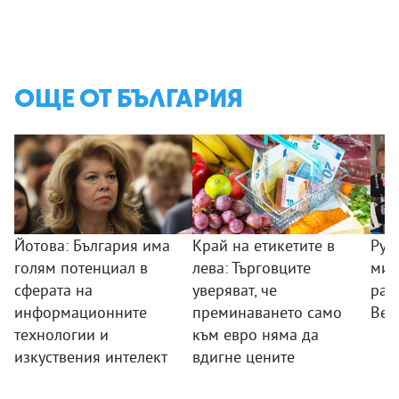
ОЩЕ ОТ БЪЛГАРИЯ
Йотова: България има
Край на етикетите в
Рум
голям потенциал в
лева: Търговците
мин
сферата на
уверяват, че
раб
информационните
преминаването само
Вел
технологии и
към евро няма да
изкуствения интелект
вдигне цените