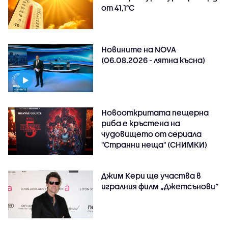
от 41,1°C
Новините на NOVA
(06.08.2026 - лятна късна)
Новооткритата пещерна
риба е кръстена на
чудовището от сериала
"Странни неща" (СНИМКИ)
Джим Кери ще участва в
игралния филм „Джетсънови“