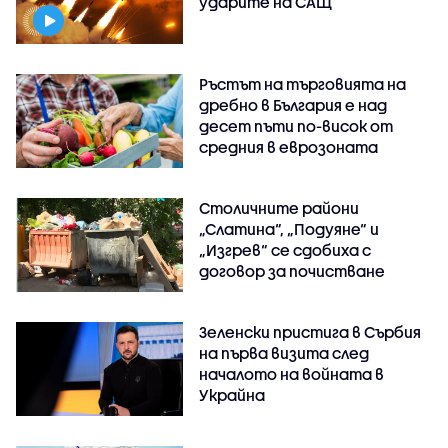
ударите на САЩ
Ръстът на търговията на
дребно в България е над
десет пъти по-висок от
средния в еврозоната
Столичните райони
„Слатина“, „Подуяне“ и
„Изгрев“ се сдобиха с
договор за почистване
Зеленски пристига в Сърбия
на първа визита след
началото на войната в
Украйна