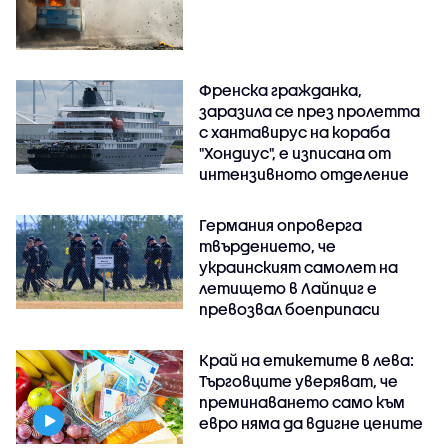
Френска гражданка,
заразила се през пролетта
с хантавирус на кораба
"Хондиус", е изписана от
интензивното отделение
Германия опроверга
твърдението, че
украинският самолет на
летището в Лайпциг е
превозвал боеприпаси
Край на етикетите в лева:
Търговците уверяват, че
преминаването само към
евро няма да вдигне цените