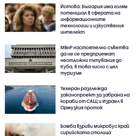
Йотова: България има голям
потенциал в сферата на
информационните
технологии и изкуствения
интелект
МВнР настоятелно съветва
да не се предприемат
неотложни пътувания до
Куба, в това число с цел
туризъм
Техеран разглежда
законопроект за забрана на
кораби от САЩ и Израел в
Ормузкия проток
Бомба взриви микробус край
сирийската столица