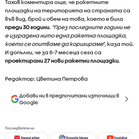
Тахов коментира още, че ракетните
площадки на територията на страната са
във вид, брой и обем на това, което е било
преди 30 години
.
"През последните години не
е изградена нито една ракетна площадка,
което се опитваме да коригираме
", каза той.
И допълни, че за 6-7 месеца сега са
проектирани 27 нови ракетни площадки
.
Редактор: Цветина Петрова
Добави ни в предпочитани източници в
Google
Последвайте ни
NewsLetter
Google News
Youtube