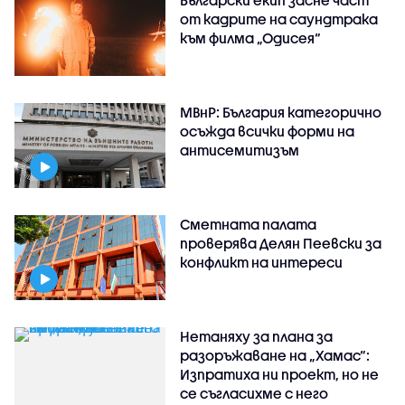
Български екип засне част
от кадрите на саундтрака
към филма „Одисея“
МВнР: България категорично
осъжда всички форми на
антисемитизъм
Сметната палата
проверява Делян Пеевски за
конфликт на интереси
Нетаняху за плана за
разоръжаване на „Хамас“:
Изпратиха ни проект, но не
се съгласихме с него