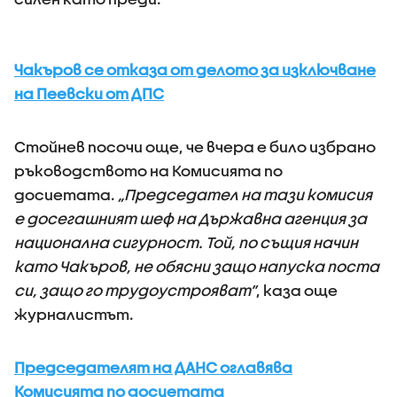
Чакъров се отказа от делото за изключване
на Пеевски от ДПС
Стойнев посочи още, че вчера е било избрано
ръководството на Комисията по
досиетата.
„Председател на тази комисия
е досегашният шеф на Държавна агенция за
национална сигурност. Той, по същия начин
като Чакъров, не обясни защо напуска поста
си, защо го трудоустрояват”
, каза още
журналистът.
Председателят на ДАНС оглавява
Комисията по досиетата