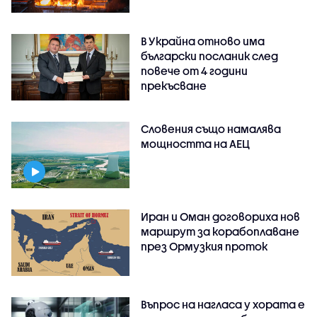
В Украйна отново има
български посланик след
повече от 4 години
прекъсване
Словения също намалява
мощността на АЕЦ
Иран и Оман договориха нов
маршрут за корабоплаване
през Ормузкия проток
Въпрос на нагласа у хората е