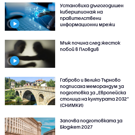
Установиха дългогодишен
кибершпионаж на
правителствени
информационни мрежи
Мъж почина след жесток
побой в Пловдив
Габрово и Велико Търново
подписаха меморандум за
подготовка за „Европейска
столица на културата 2032“
(СНИМКИ)
Започва подготовката за
Бюджет 2027