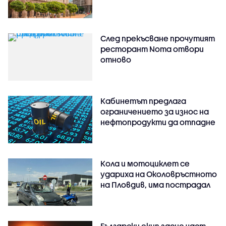
След прекъсване прочутият
ресторант Noma отвори
отново
Кабинетът предлага
ограничението за износ на
нефтопродукти да отпадне
Кола и мотоциклет се
удариха на Околовръстното
на Пловдив, има пострадал