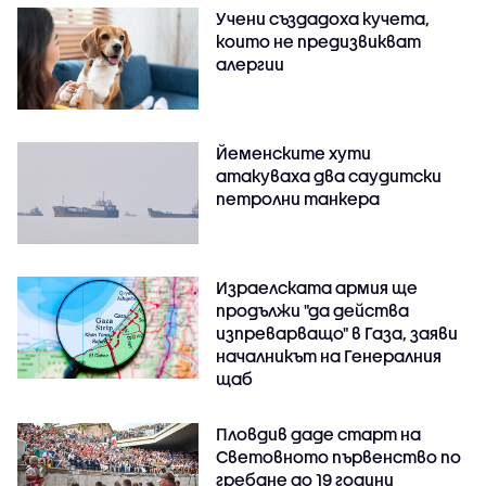
Учени създадоха кучета,
които не предизвикват
алергии
Йеменските хути
атакуваха два саудитски
петролни танкера
Израелската армия ще
продължи "да действа
изпреварващо" в Газа, заяви
началникът на Генералния
щаб
Пловдив даде старт на
Световното първенство по
гребане до 19 години