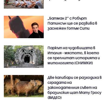
„Батман 2“ с Робърт
Патинсън ще се развива в
заснежен Готъм Сити
Паркът на чудовищата в
Италия - мястото, в което
се преплитат историята и
митологията (СНИМКИ)
Две капибари се разходиха в
сградата на
законодателния съвет на
бразилския щат Мату Гросу
(ВИДЕО)