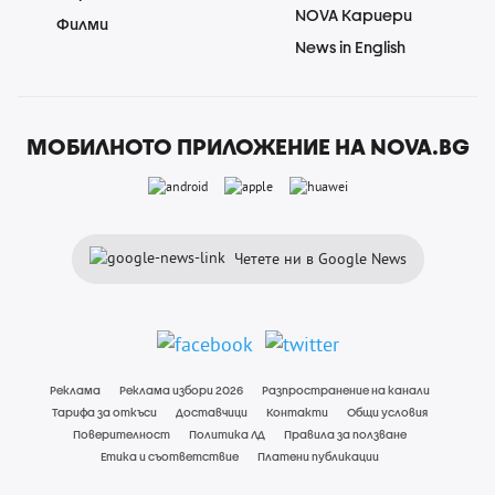
NOVA Кариери
Филми
News in English
МОБИЛНОТО ПРИЛОЖЕНИЕ НА NOVA.BG
Четете ни в Google News
Реклама
Реклама избори 2026
Разпространение на канали
Тарифа за откъси
Доставчици
Контакти
Общи условия
Поверителност
Политика ЛД
Правила за ползване
Етика и съответствие
Платени публикации