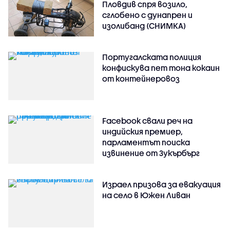
Пловдив спря возило,
сглобено с дунапрен и
изолибанд (СНИМКА)
Португалската полиция
конфискува пет тона кокаин
от контейнеровоз
Facebook свали реч на
индийския премиер,
парламентът поиска
извинение от Зукърбърг
Израел призова за евакуация
на село в Южен Ливан