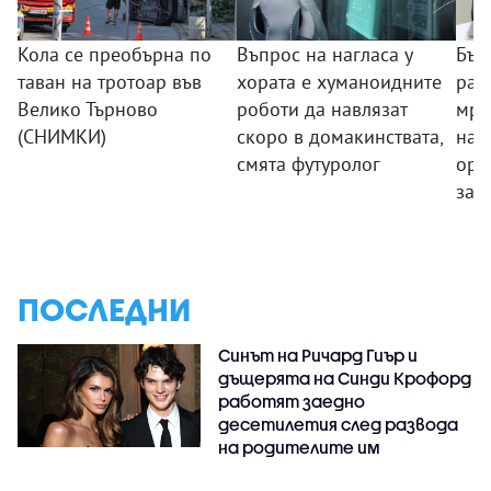
Кола се преобърна по
Въпрос на нагласа у
Бъл
таван на тротоар във
хората е хуманоидните
раз
Велико Търново
роботи да навлязат
мре
(СНИМКИ)
скоро в домакинствата,
нар
смята футуролог
орг
зад
ПОСЛЕДНИ
Синът на Ричард Гиър и
дъщерята на Синди Крофорд
работят заедно
десетилетия след развода
на родителите им