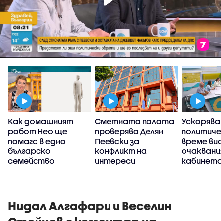
а
Как домашният
Сметната палата
Ускорява
робот Нео ще
проверява Делян
политич
помага в едно
Пеевски за
време ви
българско
конфликт на
очаквани
семейство
интереси
кабинета
Нидал Алгафари и Веселин