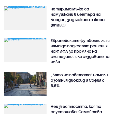
Четирима мъже са
намушкани в центъра на
Лондон, задържана е жена
(ВИДЕО)
Европейските футболни лиги
няма да подкрепят решения
на ФИФА за промяна на
състезания или създаване на
нови
„Лято на паветата“ намали
азотния диоксид в София с
6,6%
Неизвестността, която
опустошава: Семейства