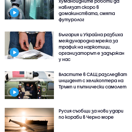
хуманоидните роботи да
навлязат скоро в
домакинствата, смята
футуролог
България и Украйна разбиха
международна мрежа за
трафик на наркотици,
организаторът е задържан
у нас
Властите в САЩ разследват
инцидент с хеликоптера на
Тръмп и пътнически самолет
Русия съобщи за нови удари
по кораби в Черно море