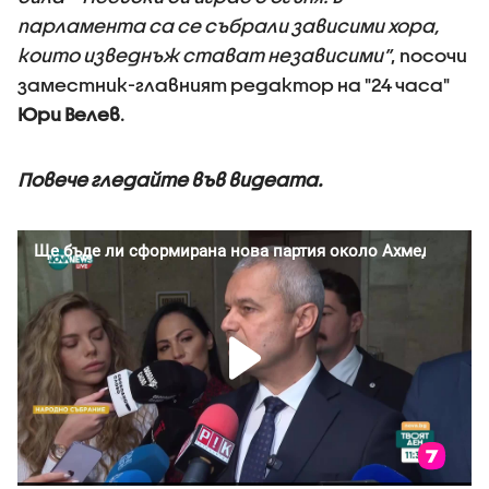
парламента са се събрали зависими хора,
които изведнъж стават независими”
, посочи
заместник-главният редактор на "24 часа"
Юри Велев
.
Повече гледайте във видеата.