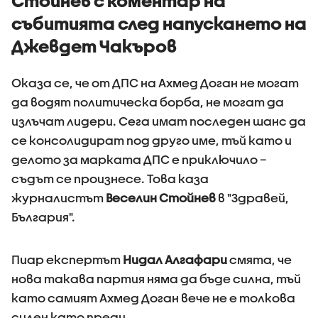
Стойнев с коментар на
събитията след напускането на
Джевдет Чакъров
Оказа се, че от ДПС на Ахмед Доган не могат
да водят политическа борба, не могат да
излъчат лидери. Сега имат последен шанс да
се консолидират под друго име, тъй като и
делото за марката ДПС е приключило –
съдът се произнесе. Това каза
журналистът
Веселин Стойнев
в "Здравей,
България".
Пиар експертът
Нидал Алгафари
смята, че
нова такава партия няма да бъде силна, тъй
като самият Ахмед Доган вече не е толкова
силен като преди.