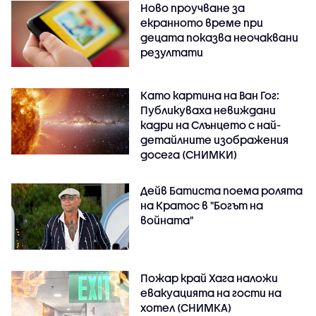
Ново проучване за
екранното време при
децата показва неочаквани
резултати
Като картина на Ван Гог:
Публикуваха невиждани
кадри на Слънцето с най-
детайлните изображения
досега (СНИМКИ)
Дейв Батиста поема ролята
на Кратос в "Богът на
войната"
Пожар край Хага наложи
евакуацията на гости на
хотел (СНИМКА)