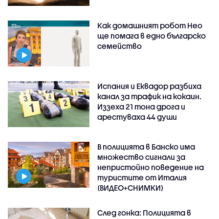
Как домашният робот Нео
ще помага в едно българско
семейство
Испания и Еквадор разбиха
канал за трафик на кокаин.
Иззеха 21 тона дрога и
арестуваха 44 души
В полицията в Банско има
множество сигнали за
непристойно поведение на
туристите от Италия
(ВИДЕО+СНИМКИ)
След гонка: Полицията в