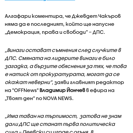
Алгафари коментира, че Джевдет Чакъров
няма да е последният, който ще напусне
„Демокрация, права и свободи” – ДПС.
„Винаги остават съмнения след случките в
ДПС. Смяната на лидерите винаги е било
загадка, а бързите обяснения за тях, че това
е натиск от прокуратурата, могат да се
окажат неверни”
, заяви главният редактор
на "OFFNews"
Владимир Йончев
в ефира на
„Твоят ден” по NOVA NEWS.
„Има таван на търпимост, затова не знам
дали ДПС ще станат първа политическа
сила – Пеевски си играе с огъня. В