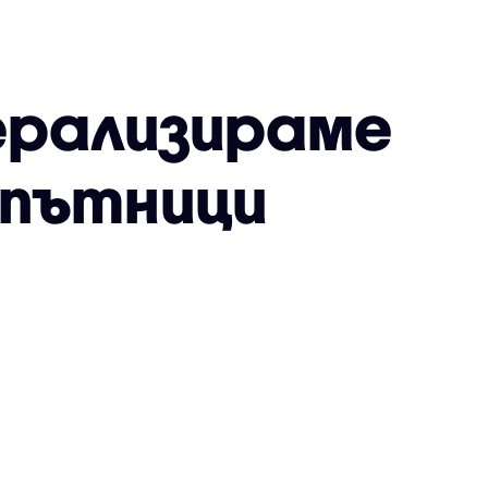
берализираме
 пътници