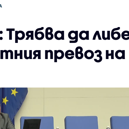
А
: Трябва да ли
тния превоз на