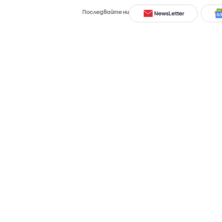
Последвайте ни
NewsLetter