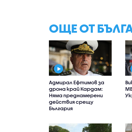
ОЩЕ ОТ БЪЛГ
Адмирал Ефтимов за
Ви
дрона край Кардам:
МВ
Няма преднамерени
Ук
действия срещу
България