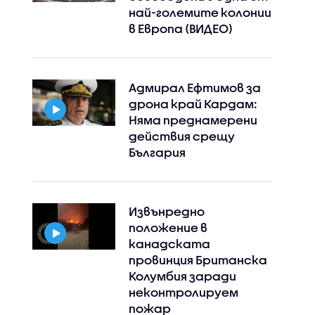
най-големите колонии
Instagram
Facebook
в Европа (ВИДЕО)
Адмирал Ефтимов за
дрона край Кардам:
Няма преднамерени
действия срещу
България
Извънредно
положение в
канадската
провинция Британска
Колумбия заради
неконтролируем
пожар