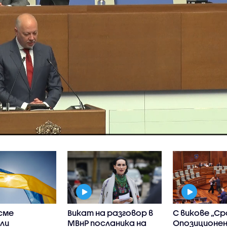
 сме
Викат на разговор в
С викове „Ср
ли
МВнР посланика на
Опозиционе