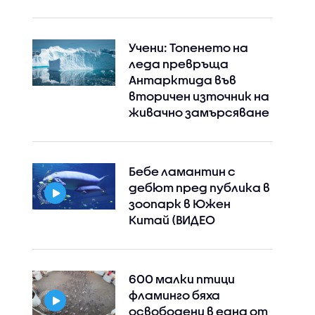
Учени: Топенето на
леда превръща
Антарктида във
вторичен източник на
живачно замърсяване
Бебе ламантин с
дебют пред публика в
зоопарк в Южен
Китай (ВИДЕО
600 малки птици
фламинго бяха
освободени в една от