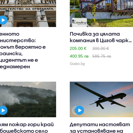
енното
Почивка за цялата
нистерство:
компания в Цигов чарк:
онът вероятно е
Нощ..
205.00 €
300.00 €
раински,
400.95 лв
586.75 лв
цидентът не е
Grabo.bg
еднамерен
лям пожар гори край
Депутати настояват
бошевското село
за установяване на