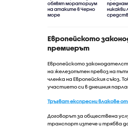
новяване на
обявят мораториум
преднам
зхода на дрона и
на атаките в Черно
никакви
а на
море
средств
изането му
България
Европейското законо
премиерът
Европейското законодателств
на железопътен превоз на път
членка на Европейския съюз. Т
участието си в днешния парл
Тръгват експресни влакове от 
Договорът за обществена услу
транспорт изтече и трябва да