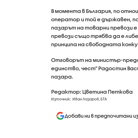
В момента в България, по отно
оператор и той е държавен, 
пазарът на товарни превози е
превози също трябва да е либе
принципа на свободната конку
Отговорът на министър-предсе
единство, чест“ Радостин Вас
пазара.
Редактор: Цветина Петкова
Източник:
Иван Лазаров, БТА
Добави ни в предпочитани и