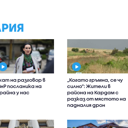
АРИЯ
кат на разговор в
„Когато гръмна, се чу
нР посланика на
силно“: Жители в
райна у нас
района на Кардам с
разказ от мястото на
падналия дрон