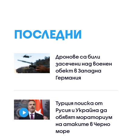
мери
Дронът вероятно е
главен прокуро
ремиер с
украински,
)
инцидентът не е
преднамерен
ПОСЛЕДНИ
Дронове са били
засечени над военен
обект в Западна
Германия
Турция поиска от
Русия и Украйна да
обявят мораториум
на атаките в Черно
море