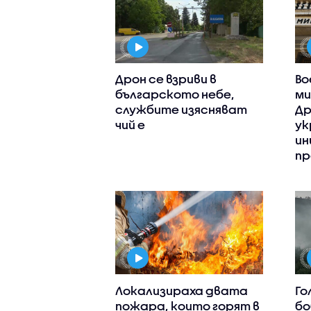
Дрон се взриви в
Во
българското небе,
ми
службите изясняват
Др
чий е
ук
ин
пр
Локализираха двата
Го
пожара, които горят в
бо