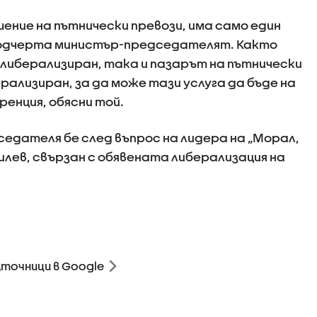
шение на пътнически превози, има само един
подчерта министър-председателят. Както
 либерализиран, така и пазарът на пътнически
рализиран, за да може тази услуга да бъде на
ренция, обясни той.
дателя бе след въпрос на лидера на „Морал,
илев, свързан с обявената либерализация на
зточници в Google