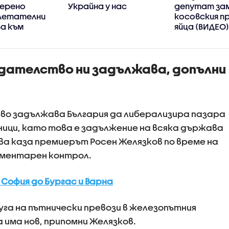
ерено
Украйна у нас
депутат за
 летателни
косовския п
а към
яйца (ВИДЕО
дателство ни задължава, допълни
о задължава България да либерализира пазара
ници, като това е задължение на всяка държава
ова каза премиерът Росен Желязков по време на
аментарен контрол.
София до Бургас и Варна
га на пътнически превози в железопътния
 има нов, припомни Желязков.