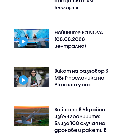
средства към
България
Новините на NOVA
(08.08.2026 -
централна)
Викат на разговор в
МВнР посланика на
Украйна у нас
Войната в Украйна
извън границите:
Близо 100 случая на
дронове и ракети в