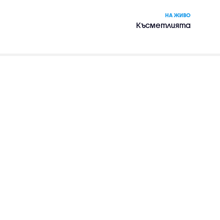
НА ЖИВО
Късметлията