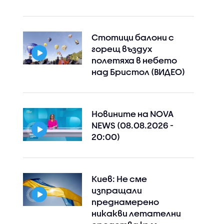
Стотици балони с
горещ въздух
полетяха в небето
над Бристол (ВИДЕО)
Новините на NOVA
NEWS (08.08.2026 -
20:00)
Киев: Не сме
изпращали
преднамерено
никакви летателни