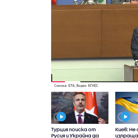
Снимка: БТА; Видео: БГНЕС
утати
Турция поиска от
Киев: Не
ояват за
Русия и Украйна да
изпраща