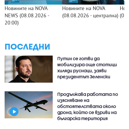
Новините на NOVA
Новините на NOVA
Нов
NEWS (08.08.2026 -
(08.08.2026 - централна)
(08
20:00)
ПОСЛЕДНИ
Путин се готви да
мобилизира още стотици
хиляди руснаци, заяви
президентът Зеленски
Продължава работата по
изясняване на
обстоятелствата около
дрона, който се взриви на
българска територия