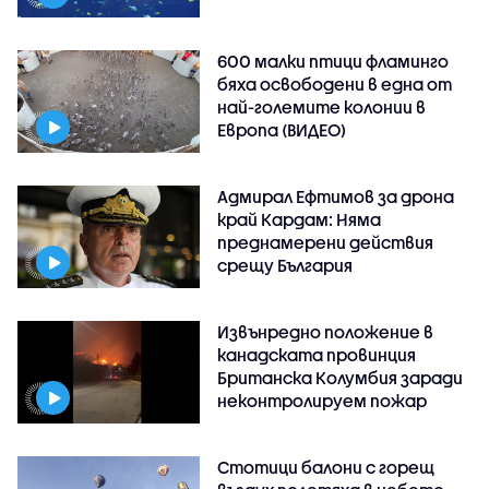
600 малки птици фламинго
бяха освободени в една от
най-големите колонии в
Европа (ВИДЕО)
Адмирал Ефтимов за дрона
край Кардам: Няма
преднамерени действия
срещу България
Извънредно положение в
канадската провинция
Британска Колумбия заради
неконтролируем пожар
Стотици балони с горещ