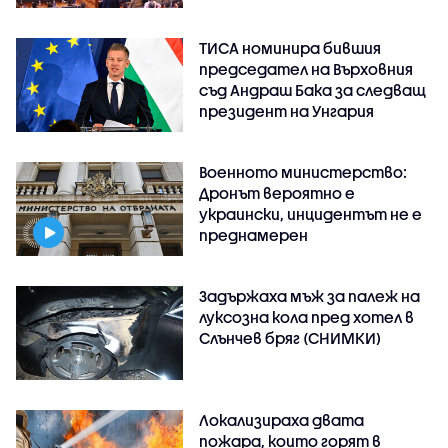
ТИСА номинира бившия
председател на Върховния
съд Андраш Бака за следващ
президент на Унгария
Военното министерство:
Дронът вероятно е
украински, инцидентът не е
преднамерен
Задържаха мъж за палеж на
луксозна кола пред хотел в
Слънчев бряг (СНИМКИ)
Локализираха двата
пожара, които горят в