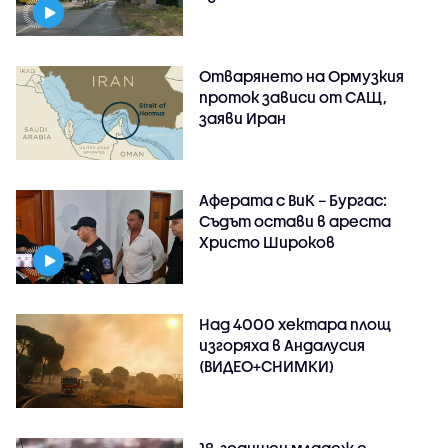
Отварянето на Ормузкия
проток зависи от САЩ,
заяви Иран
Аферата с ВиК – Бургас:
Съдът остави в ареста
Христо Широков
Над 4000 хектара площ
изгоряха в Андалусия
(ВИДЕО+СНИМКИ)
18-годишен младеж е