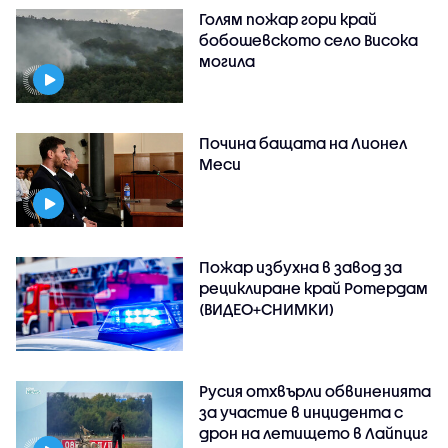
Голям пожар гори край
бобошевското село Висока
могила
Почина бащата на Лионел
Меси
Пожар избухна в завод за
рециклиране край Ротердам
(ВИДЕО+СНИМКИ)
Русия отхвърли обвиненията
за участие в инцидента с
дрон на летището в Лайпциг