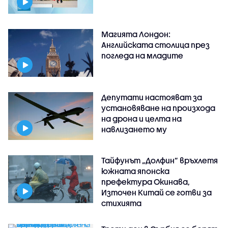
Магията Лондон:
Английската столица през
погледа на младите
Депутати настояват за
установяване на произхода
на дрона и целта на
навлизането му
Тайфунът „Долфин” връхлетя
южната японска
префектура Окинава,
Източен Китай се готви за
стихията