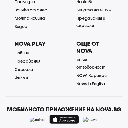
Последни
На живо
Всичко от днес
Лицата на NOVA
Моята новина
Предавания и
сериали
Видео
NOVA PLAY
ОЩЕ ОТ
NOVA
Новини
NOVA
Предавания
отговорност
Сериали
NOVA Кариери
Филми
News in English
МОБИЛНОТО ПРИЛОЖЕНИЕ НА NOVA.BG