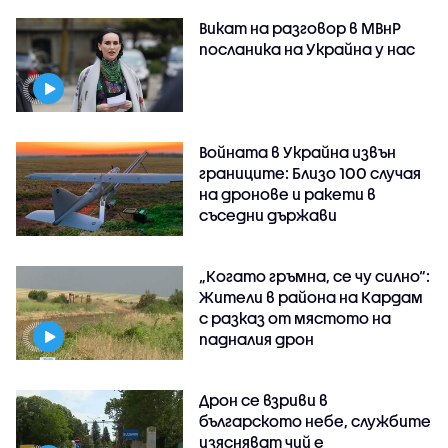
Викат на разговор в МВнР
посланика на Украйна у нас
Войната в Украйна извън
границите: Близо 100 случая
на дронове и ракети в
съседни държави
„Когато гръмна, се чу силно“:
Жители в района на Кардам
с разказ от мястото на
падналия дрон
Дрон се взриви в
българското небе, службите
изясняват чий е