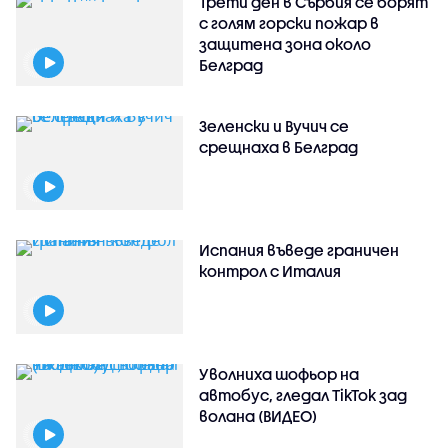
Трети ден в Сърбия се борят
с голям горски пожар в
защитена зона около
Белград
Зеленски и Вучич се
срещнаха в Белград
Испания въведе граничен
контрол с Италия
Уволниха шофьор на
автобус, гледал TikTok зад
волана (ВИДЕО)