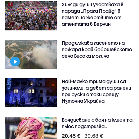
Хиляди души участваха в
парада „Прага Прайд“ в
памет на жертвите от
атентата в Берлин
Продължава гасенето на
пожара край бобошевското
село Висока могила
Най-малко трима души са
загинали, а девет са ранени
при руски атаки срещу
Източна Украйна
Боядисване с боя на клиента,
плюс подстригва..
20.45 €
30.68 €