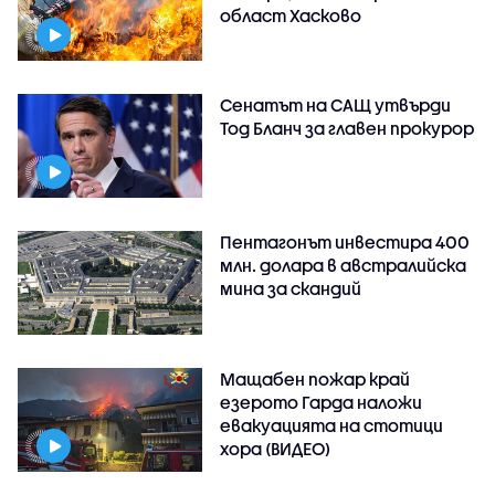
област Хасково
Сенатът на САЩ утвърди
Тод Бланч за главен прокурор
Пентагонът инвестира 400
млн. долара в австралийска
мина за скандий
Мащабен пожар край
езерото Гарда наложи
евакуацията на стотици
хора (ВИДЕО)