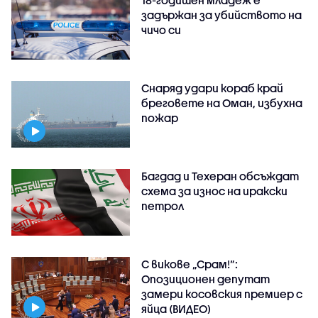
задържан за убийството на
чичо си
Снаряд удари кораб край
бреговете на Оман, избухна
пожар
Багдад и Техеран обсъждат
схема за износ на иракски
петрол
С викове „Срам!“:
Опозиционен депутат
замери косовския премиер с
яйца (ВИДЕО)