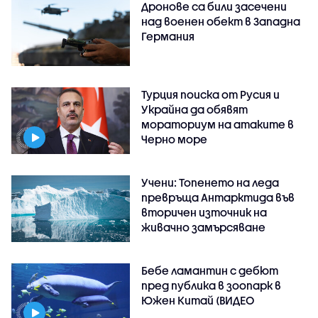
Дронове са били засечени
над военен обект в Западна
Германия
Турция поиска от Русия и
Украйна да обявят
мораториум на атаките в
Черно море
Учени: Топенето на леда
превръща Антарктида във
вторичен източник на
живачно замърсяване
Бебе ламантин с дебют
пред публика в зоопарк в
Южен Китай (ВИДЕО