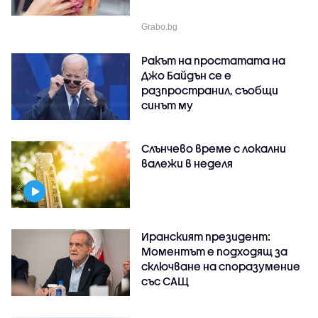
Grabo.bg
Ракът на простатата на
Джо Байдън се е
разпространил, съобщи
синът му
Слънчево време с локални
валежи в неделя
Иранският президент:
Моментът е подходящ за
сключване на споразумение
със САЩ