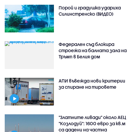
Порой и градушка удариха
Силинстренско (ВИДЕО)
Федерален съд блокира
строежа на балната зала на
Тръмп в Белия дом
АПИ въвежда нови критерии
за спиране на тировете
"Златните ливади" около АЕЦ
"Козлодуй": 1600 евро за кв.м
са дадени на частна