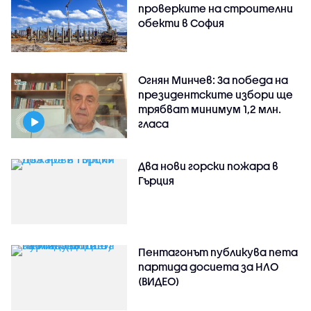
проверките на строителни
обекти в София
Огнян Минчев: За победа на
президентските избори ще
трябват минимум 1,2 млн.
гласа
Два нови горски пожара в
Гърция
Пентагонът публикува пета
партида досиета за НЛО
(ВИДЕО)