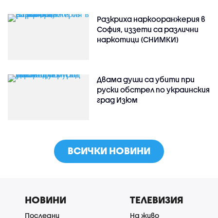
Разкриха наркооранжерия в
София, иззети са различни
наркотици (СНИМКИ)
Двама души са убити при
руски обстрeл по украинския
град Изюм
ВСИЧКИ НОВИНИ
НОВИНИ
ТЕЛЕВИЗИЯ
Последни
На живо