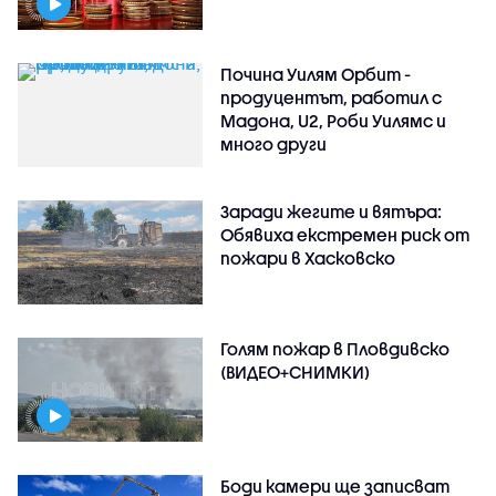
Почина Уилям Орбит -
продуцентът, работил с
Мадона, U2, Роби Уилямс и
много други
Заради жегите и вятъра:
Обявиха екстремен риск от
пожари в Хасковско
Голям пожар в Пловдивско
(ВИДЕО+СНИМКИ)
Боди камери ще записват