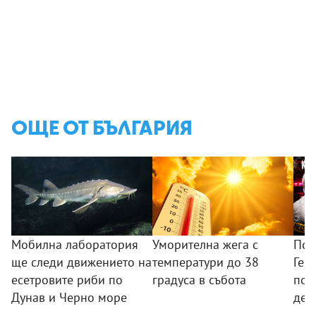
ОЩЕ ОТ БЪЛГАРИЯ
Мобилна лаборатория
Уморителна жега с
Пси
ще следи движението на
температури до 38
Гер
есетровите риби по
градуса в събота
под
Дунав и Черно море
дец