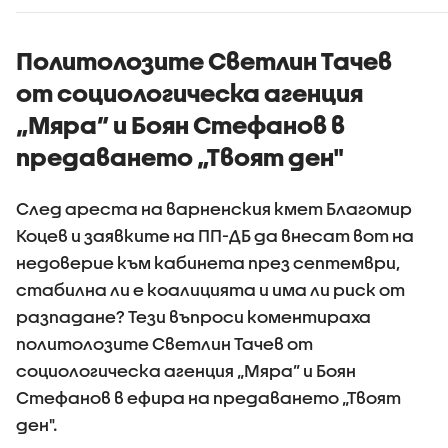
камиони
Политолозите Светлин Тачев
от социологическа агенция
„Мяра” и Боян Стефанов в
предаването „Твоят ден"
След ареста на варненския кмет Благомир
Коцев и заявките на ПП-ДБ да внесат вот на
недоверие към кабинета през септември,
стабилна ли е коалицията и има ли риск от
разпадане? Тези въпроси коментираха
политолозите Светлин Тачев от
социологическа агенция „Мяра” и Боян
Стефанов в ефира на предаването „Твоят
ден".