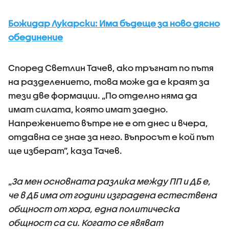
Божидар Лукарски: Има бъдеще за ново дясно
обединение
Според Светлин Тачев, ако тръгнат по пътя
на разделението, това може да е краят за
тези две формации. „По отделно няма да
имат силата, която имат заедно.
Напрежението вътре не е от днес и вчера,
отдавна се знае за него. Въпросът е кой път
ще изберат”, каза Тачев.
„
За мен основната разлика между ПП и ДБ е,
че в ДБ има от години изградена естествена
общност от хора, една политическа
общност са си. Когато се явяват