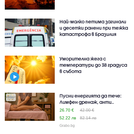
Най-малко петима загинали
и десетки ранени при тежка
катастрофа в Бразилия
Уморителна жега с
температури до 38 градуса
в събота
Пусни енергията да тече:
Лимфен дренаж, анти..
26.70 €
42.00 €
52.22 лв
82.14 лв
Grabo.bg