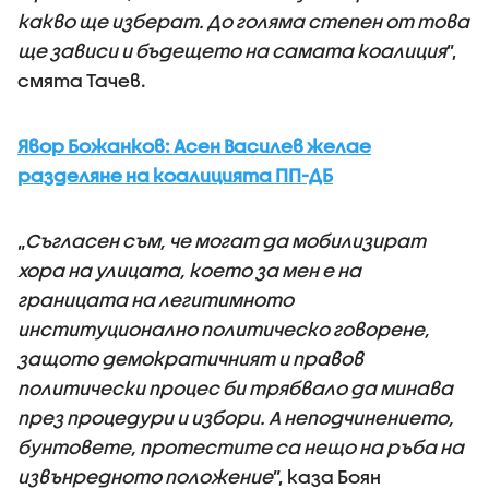
какво ще изберат. До голяма степен от това
ще зависи и бъдещето на самата коалиция
”,
смята Тачев.
Явор Божанков: Асен Василев желае
разделяне на коалицията ПП-ДБ
„
Съгласен съм, че могат да мобилизират
хора на улицата, което за мен е на
границата на легитимното
институционално политическо говорене,
защото демократичният и правов
политически процес би трябвало да минава
през процедури и избори. А неподчинението,
бунтовете, протестите са нещо на ръба на
извънредното положение
”, каза Боян