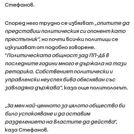
Стефанов.
Според него трудно се избягват „
опитите да
представиш политическия си опонент като
престъпник"
, но почти всички политици се
изкушават от подобно говорене.
"
Политическата общност зад ПП-ДБ в
последните години много е държала на тази
реторика. Собственият политически и
управленски неуспех бива обясняван със
завладяна държава”
, каза още политологът.
„
За мен най-ценното за цялото общество би
било успокояване и да оставим
разделението на властите да действа
”,
каза Стефанов.