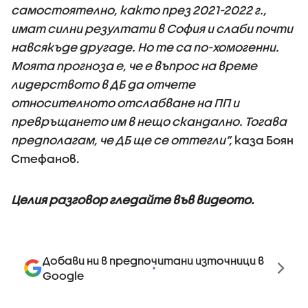
самостоятелно, както през 2021-2022 г.,
имат силни резултати в София и слаби почти
навсякъде другаде. Но те са по-хомогенни.
Моята прогноза е, че е въпрос на време
лидерството в ДБ да отчете
относителното отслабване на ПП и
превръщането им в нещо скандално. Тогава
предполагам, че ДБ ще се оттегли”,
каза Боян
Стефанов.
Целия разговор гледайте във видеото.
Добави ни в предпочитани източници в
Google