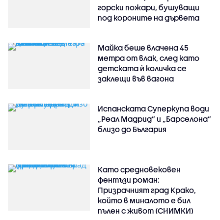
горски пожари, бушуващи
под короните на дървета
Майка беше влачена 45
метра от влак, след като
детската ѝ количка се
заклещи във вагона
Испанската Суперкупа води
„Реал Мадрид“ и „Барселона“
близо до България
Като средновековен
фентъзи роман:
Призрачният град Крако,
който в миналото е бил
пълен с живот (СНИМКИ)