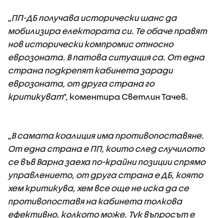
„
ПП-ДБ получава исторически шанс да
мобилизира електората си. Те обаче правят
нов исторически компромис относно
еврозоната. В патова ситуация са. От една
страна подкрепят кабинета заради
еврозоната, от друга страна го
критикуват
”, коментира Светлин Тачев.
„
В самата коалиция има противопоставяне.
От една страна е ПП, които след случилото
се във Варна заеха по-крайни позиции спрямо
управлението, от друга страна е ДБ, която
хем критикува, хем все още не иска да се
противопоставя на кабинета толкова
ефективно, колкото може. Тук въпросът е