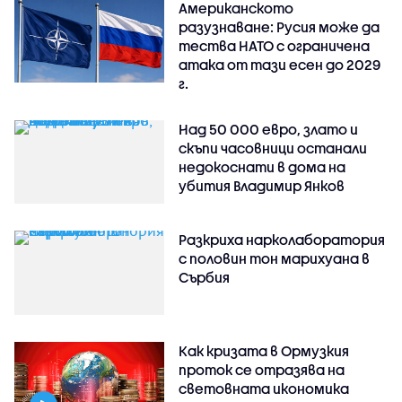
Американското
разузнаване: Русия може да
тества НАТО с ограничена
атака от тази есен до 2029
г.
Над 50 000 евро, злато и
скъпи часовници останали
недокоснати в дома на
убития Владимир Янков
Разкриха нарколаборатория
с половин тон марихуана в
Сърбия
Как кризата в Ормузкия
проток се отразява на
световната икономика