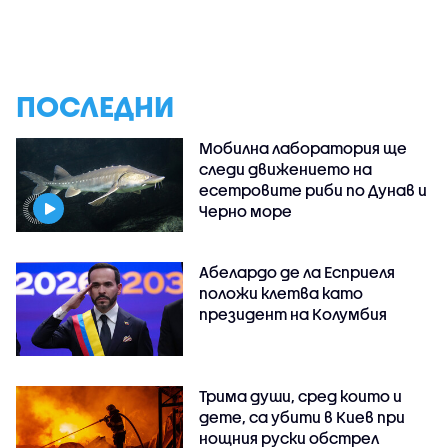
ПОСЛЕДНИ
Мобилна лаборатория ще
следи движението на
есетровите риби по Дунав и
Черно море
Абелардо де ла Есприеля
положи клетва като
президент на Колумбия
Трима души, сред които и
дете, са убити в Киев при
нощния руски обстрел