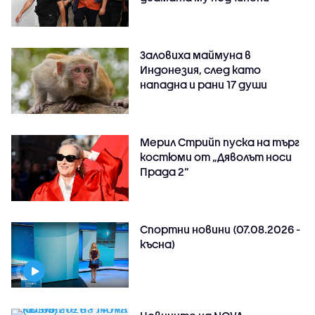
Заловиха маймуна в
Индонезия, след като
нападна и рани 17 души
Мерил Стрийп пуска на търг
костюми от „Дяволът носи
Прада 2“
Спортни новини (07.08.2026 -
късна)