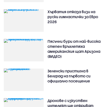
Хърватия отказа визи на
руски гимнастички за Евро
2026
Пясъчни бури от най-висока
степен връхлетяха
американския щат Аризона
(ВИДЕО)
Зеленски пристигна в
Белград на първото си
официално посещение
Дронове с изкуствен
интелект ще откриват