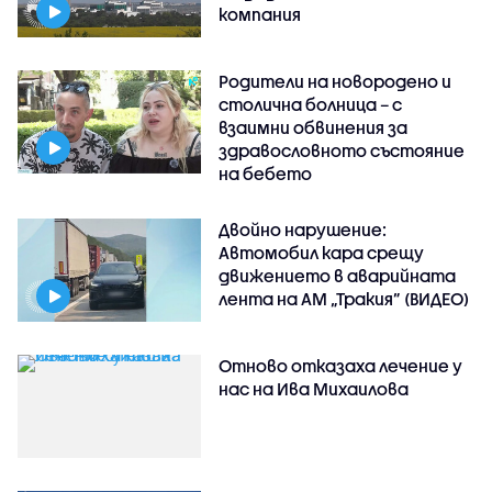
компания
Родители на новородено и
столична болница – с
взаимни обвинения за
здравословното състояние
на бебето
Двойно нарушение:
Автомобил кара срещу
движението в аварийната
лента на АМ „Тракия” (ВИДЕО)
Отново отказаха лечение у
нас на Ива Михаилова