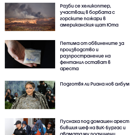
Разби се хеликоптер,
участващ в борбата с
горските пожари в
американския щат Юта
Петима от обвинените за
производство и
разпространение на
фентанил остават в
ареста
Подготвя ли Риана нов албум
Пуснаха под домашен арест
бившия шеф на ВиК-Бургас и
двамата му подчинени