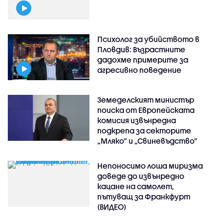
Психолог за убийството в
Пловдив: Възрастните
дадохме примерите за
агресивно поведение
Земеделският министър
поиска от Европейската
комисия извънредна
подкрепа за секторите
„Мляко“ и „Свиневъдство“
Непоносимо лоша миризма
доведе до извънредно
кацане на самолет,
пътуващ за Франкфурт
(ВИДЕО)