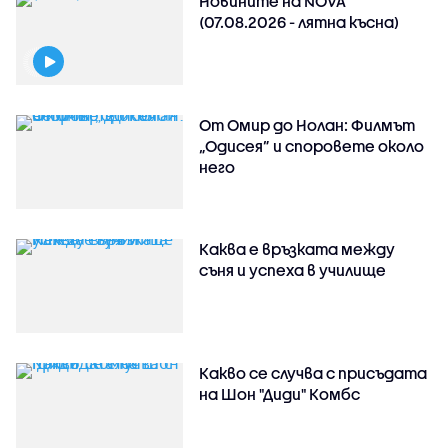
Новините на NOVA
(07.08.2026 - лятна късна)
От Омир до Нолан: Филмът
„Одисея” и споровете около
него
Каква е връзката между
съня и успеха в училище
Какво се случва с присъдата
на Шон "Диди" Комбс