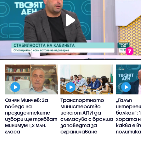
Огнян Минчев: За
Транспортното
„Галъп
победа на
министерство
интерне
президентските
иска от АПИ да
болкан“: 
избори ще трябват
съгласува с бранша
хората н
минимум 1,2 млн.
заповедта за
каква е 
гласа
ограничаване
политика
движението на
България