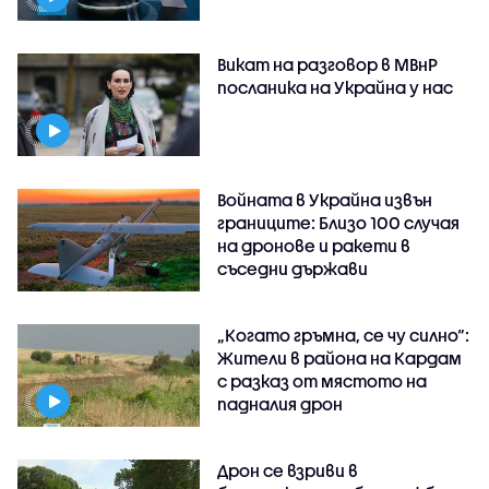
Викат на разговор в МВнР
посланика на Украйна у нас
Войната в Украйна извън
границите: Близо 100 случая
на дронове и ракети в
съседни държави
„Когато гръмна, се чу силно“:
Жители в района на Кардам
с разказ от мястото на
падналия дрон
Дрон се взриви в