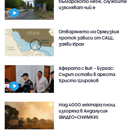
българското небе, службите
изясняват чий е
Отварянето на Ормузкия
проток зависи от САЩ,
заяви Иран
Аферата с ВиК – Бургас:
Съдът остави в ареста
Христо Широков
Над 4000 хектара площ
изгоряха в Андалусия
(ВИДЕО+СНИМКИ)