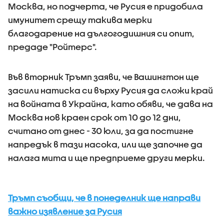
Москва, но подчерта, че Русия е придобила
имунитет срещу такива мерки
благодарение на дългогодишния си опит,
предаде "Ройтерс".
Във вторник Тръмп заяви, че Вашингтон ще
засили натиска си върху Русия да сложи край
на войната в Украйна, като обяви, че дава на
Москва нов краен срок от 10 до 12 дни,
считано от днес - 30 юли, за да постигне
напредък в тази насока, или ще започне да
налага мита и ще предприеме други мерки.
Тръмп съобщи, че в понеделник ще направи
важно изявление за Русия