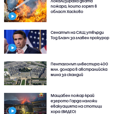
Локализираха двата
пожара, които горят в
област Хасково
Сенатът на САЩ утвърди
Тод Бланч за главен прокурор
Пентагонът инвестира 400
млн. долара в австралийска
мина за скандий
Мащабен пожар край
езерото Гарда наложи
евакуацията на стотици
хора (ВИДЕО)