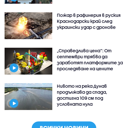
Пожар в рафинерия в руския
Краснодарски край след
украински удар с дронове
„Справедлива цена“: От
септември трябва да
заработят платформите за
проследяване на цените
Нивото на река Дунав
продължава да спада,
достигна 109 см под
условната нула
ВСИЧКИ НОВИНИ