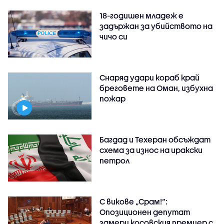
18-годишен младеж е
задържан за убийството на
чичо си
Снаряд удари кораб край
бреговете на Оман, избухна
пожар
Багдад и Техеран обсъждат
схема за износ на иракски
петрол
С викове „Срам!“:
Опозиционен депутат
замери косовския премиер с