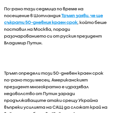
По-рано тази седмица по време на
посещение в Шотландия
Тръмп заяви, че ще
съкрати 50-дневния краен срок
, който беше
поставил на Москва, поради
разочарованието си от руския президент
Владимир Путин.
Тръмп определи този 50-дневен краен срок
по-рано този месец. Американският
президент многократно е изразявал
недоволство от Путин заради
продължаващите атаки срещу Украйна
въпреки усилията на САЩ да сложат край на