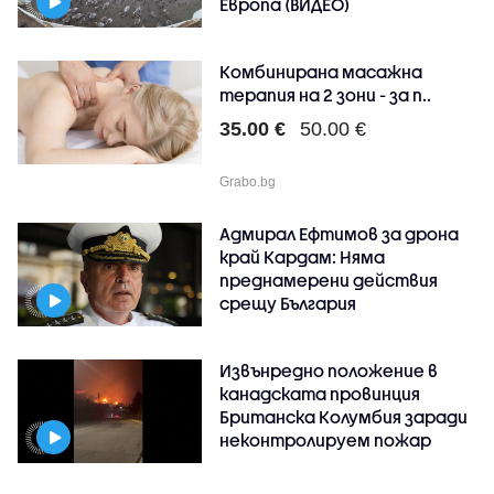
Европа (ВИДЕО)
Комбинирана масажна
терапия на 2 зони - за п..
35.00 €
50.00 €
Grabo.bg
Адмирал Ефтимов за дрона
край Кардам: Няма
преднамерени действия
срещу България
Извънредно положение в
канадската провинция
Британска Колумбия заради
неконтролируем пожар