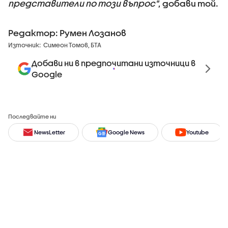
представители по този въпрос"
, добави той.
Редактор: Румен Лозанов
Източник:
Симеон Томов, БТА
Добави ни в предпочитани източници в
Google
Последвайте ни
NewsLetter
Google News
Youtube