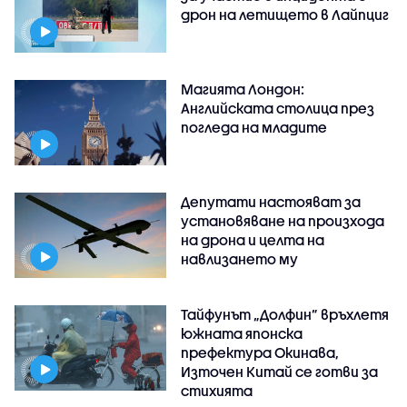
дрон на летището в Лайпциг
Магията Лондон:
Английската столица през
погледа на младите
Депутати настояват за
установяване на произхода
на дрона и целта на
навлизането му
Тайфунът „Долфин” връхлетя
южната японска
префектура Окинава,
Източен Китай се готви за
стихията