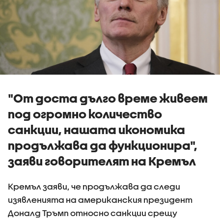
"От доста дълго време живеем
под огромно количество
санкции, нашата икономика
продължава да функционира",
заяви говорителят на Кремъл
Кремъл заяви, че продължава да следи
изявленията на американския президент
Доналд Тръмп относно санкции срещу