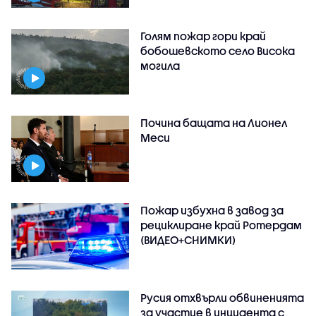
Голям пожар гори край
бобошевското село Висока
могила
Почина бащата на Лионел
Меси
Пожар избухна в завод за
рециклиране край Ротердам
(ВИДЕО+СНИМКИ)
Русия отхвърли обвиненията
за участие в инцидента с