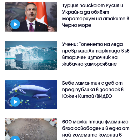
Турция поиска от Русия и
Украйна да обявят
мораториум на атаките в
Черно море
Учени: Топенето на леда
превръща Антарктида във
вторичен източник на
живачно замърсяване
Бебе ламантин с дебют
пред публика в зоопарк в
Южен Китай (ВИДЕО
600 малки птици фламинго
бяха освободени в една от
най-големите колонии в